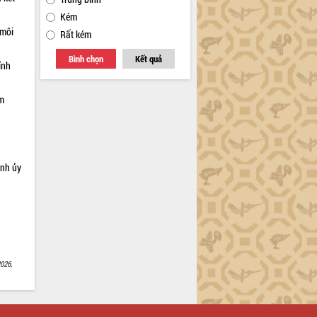
Kém
 môi
Rất kém
Bình chọn
Kết quả
ỉnh
ạm
ỉnh ủy
026,