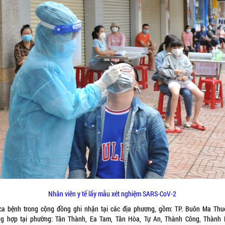
Nhân viên y tế lấy mẫu xét nghiệm SARS-CoV-2
ca bệnh trong cộng đồng ghi nhận tại các địa phương, gồm: TP. Buôn Ma Thu
ng hợp tại phường: Tân Thành, Ea Tam, Tân Hòa, Tự An, Thành Công, Thành 