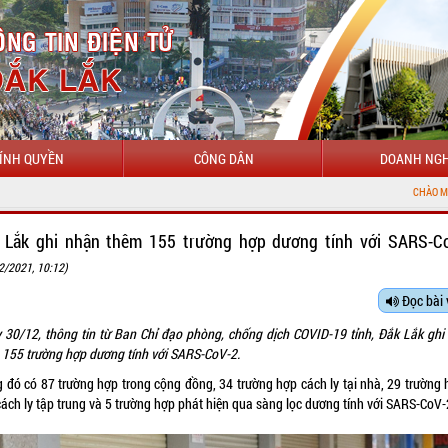
ÍNH QUYỀN
CÔNG DÂN
DOANH NGH
CHÀO MỪNG ĐẾN VỚI 
 Lắk ghi nhận thêm 155 trường hợp dương tính với SARS-C
2/2021, 10:12)
Đọc bài 
 30/12, thông tin từ Ban Chỉ đạo phòng, chống dịch COVID-19 tỉnh, Đắk Lắk ghi
 155 trường hợp dương tính với SARS-CoV-2.
g đó có 87 trường hợp trong cộng đồng, 34 trường hợp cách ly tại nhà, 29 trường 
cách ly tập trung và 5 trường hợp phát hiện qua sàng lọc dương tính với SARS-CoV-