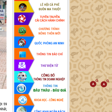
ột 59
Nhất,