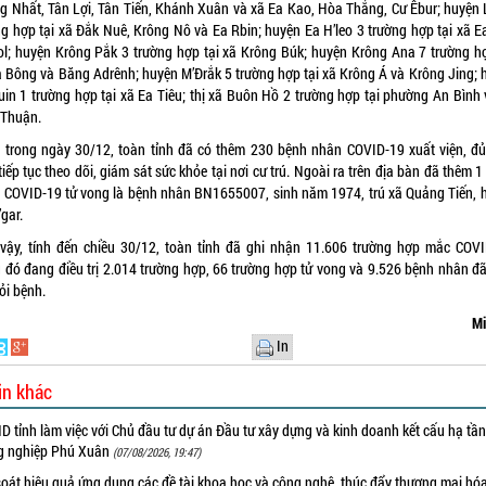
g Nhất, Tân Lợi, Tân Tiến, Khánh Xuân và xã Ea Kao, Hòa Thắng, Cư Êbur; huyện 
ng hợp tại xã Đắk Nuê, Krông Nô và Ea Rbin; huyện Ea H’leo 3 trường hợp tại xã Ea
ol; huyện Krông Pắk 3 trường hợp tại xã Krông Búk; huyện Krông Ana 7 trường hợ
a Bông và Băng Adrênh; huyện M’Đrắk 5 trường hợp tại xã Krông Á và Krông Jing; 
uin 1 trường hợp tại xã Ea Tiêu; thị xã Buôn Hồ 2 trường hợp tại phường An Bình 
 Thuận.
 trong ngày 30/12, toàn tỉnh đã có thêm 230 bệnh nhân COVID-19 xuất viện, đủ
tiếp tục theo dõi, giám sát sức khỏe tại nơi cư trú. Ngoài ra trên địa bàn đã thêm 
 COVID-19 tử vong là bệnh nhân BN1655007, sinh năm 1974, trú xã Quảng Tiến, 
gar.
vậy, tính đến chiều 30/12, toàn tỉnh đã ghi nhận 11.606 trường hợp mắc COVI
g đó đang điều trị 2.014 trường hợp, 66 trường hợp tử vong và 9.526 bệnh nhân đã
hỏi bệnh.
Mi
In
in khác
 tỉnh làm việc với Chủ đầu tư dự án Đầu tư xây dựng và kinh doanh kết cấu hạ tầ
g nghiệp Phú Xuân
(07/08/2026, 19:47)
oát hiệu quả ứng dụng các đề tài khoa học và công nghệ, thúc đẩy thương mại hóa