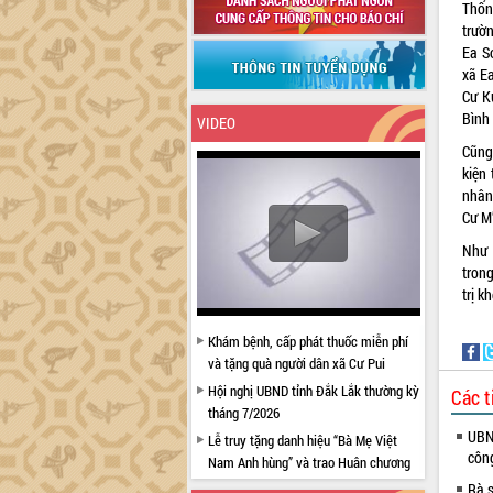
Thốn
trườ
Ea S
xã E
Cư K
Bình
VIDEO
Cũng
kiện 
nhân
Cư M’
Như 
tron
trị k
Khám bệnh, cấp phát thuốc miễn phí
và tặng quà người dân xã Cư Pui
Hội nghị UBND tỉnh Đắk Lắk thường kỳ
Các t
tháng 7/2026
UBND
Lễ truy tặng danh hiệu “Bà Mẹ Việt
côn
Nam Anh hùng” và trao Huân chương
Lao động
Rà s