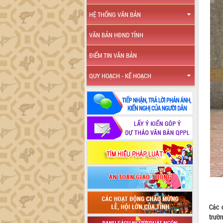
HỆ THỐNG VĂN BẢN
VĂN BẢN HĐND TỈNH
ĐIỂM TIN VĂN BẢN
QUY HOẠCH - KẾ HOẠCH
Các 
trườ