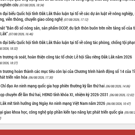
 nghiên cứu
(07/08/2026, 18:34)
 đại biểu Quốc hội tỉnh Đắk Lắk thảo luận tại tổ về các dự án luật về nông nghiệp,
ờng, viễn thông, chuyển giao công nghệ
(07/08/2026, 17:12)
ắt “Bản đồ số nông sản, sản phẩm OCOP, du lịch thôn buôn trên nền tảng số của t
 Lắk”
(07/08/2026, 16:46)
 đại biểu Quốc hội tỉnh Đắk Lắk thảo luận tại tổ về công tác phòng, chống tội ph
8/2026, 18:32)
 trương rà soát, hoàn thiện công tác tổ chức Lễ hội Sầu riêng Đắk Lắk năm 2026
8/2026, 18:27)
 trương hoàn thành các mục tiêu còn lại của Chương trình hành động số 14 của T
hát triển văn hóa
(06/08/2026, 17:30)
 Chỉ đạo An ninh mạng quốc gia họp phiên thường kỳ lần thứ hai
(06/08/2026, 14:06)
họp chuyên đề lần thứ hai, HĐND tỉnh khóa XI, nhiệm kỳ 2026-2031
(06/08/2026, 12:02)
 Lắk mít tinh hưởng ứng Ngày An ninh mạng Việt Nam năm 2026
(06/08/2026, 10:47)
i giao khoa học, công nghệ góp phần kiến tạo năng lực phát triển quốc gia
(05/08/2
)