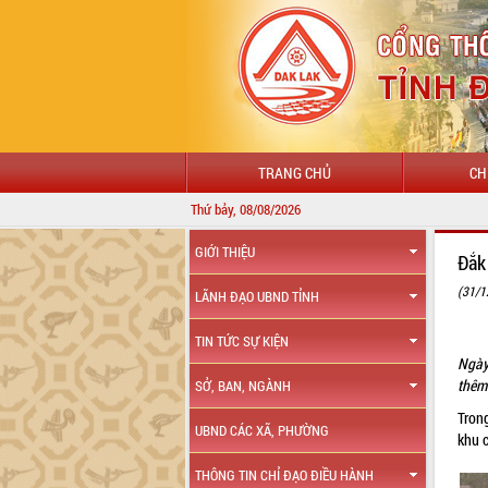
TRANG CHỦ
CH
Thứ bảy, 08/08/2026
GIỚI THIỆU
Đắk
(31/1
LÃNH ĐẠO UBND TỈNH
TIN TỨC SỰ KIỆN
Ngày
thêm
SỞ, BAN, NGÀNH
Tron
UBND CÁC XÃ, PHƯỜNG
khu 
THÔNG TIN CHỈ ĐẠO ĐIỀU HÀNH