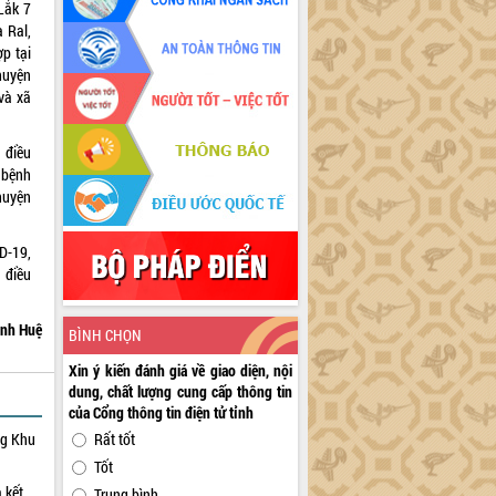
Lắk 7
 Ral,
p tại
huyện
và xã
 điều
1 bệnh
huyện
D-19,
 điều
nh Huệ
BÌNH CHỌN
Xin ý kiến đánh giá về giao diện, nội
dung, chất lượng cung cấp thông tin
của Cổng thông tin điện tử tỉnh
ng Khu
Rất tốt
Tốt
 kết
Trung bình