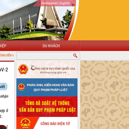
|
Vietnamese
English
IỆP
DU KHÁCH
CỔNG THÔNG TIN ĐIỆN TỬ TỈNH ĐẮK LẮK
oV-2
viết
 nhận
hợp ở
2.