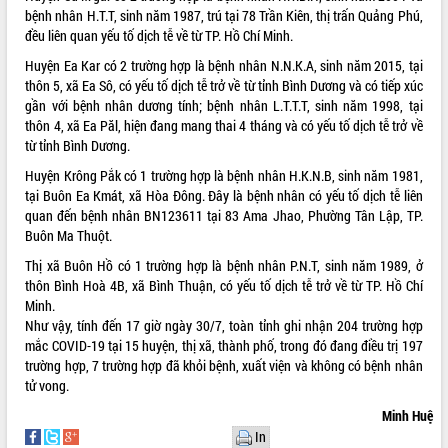
bệnh nhân H.T.T, sinh năm 1987, trú tại 78 Trần Kiên, thị trấn Quảng Phú,
VIDEO
đều liên quan yếu tố dịch tễ về từ TP. Hồ Chí Minh.
Không có file video nào để phát.
Huyện Ea Kar có 2 trường hợp là bệnh nhân N.N.K.A, sinh năm 2015, tại
thôn 5, xã Ea Sô, có yếu tố dịch tễ trở về từ tỉnh Bình Dương và có tiếp xúc
gần với bệnh nhân dương tính; bệnh nhân L.T.T.T, sinh năm 1998, tại
ALBUM ẢNH
thôn 4, xã Ea Păl, hiện đang mang thai 4 tháng và có yếu tố dịch tễ trở về
từ tỉnh Bình Dương.
Huyện Krông Pắk có 1 trường hợp là bệnh nhân H.K.N.B, sinh năm 1981,
tại Buôn Ea Kmát, xã Hòa Đông. Đây là bệnh nhân có yếu tố dịch tễ liên
quan đến bệnh nhân BN123611 tại 83 Ama Jhao, Phường Tân Lập, TP.
Buôn Ma Thuột.
Thị xã Buôn Hồ có 1 trường hợp là bệnh nhân P.N.T, sinh năm 1989, ở
thôn Bình Hoà 4B, xã Bình Thuận, có yếu tố dịch tễ trở về từ TP. Hồ Chí
Minh.
LIÊN KẾT WEB
Như vậy, tính đến 17 giờ ngày 30/7, toàn tỉnh ghi nhận 204 trường hợp
mắc COVID-19 tại 15 huyện, thị xã, thành phố, trong đó đang điều trị 197
trường hợp, 7 trường hợp đã khỏi bệnh, xuất viện và không có bệnh nhân
tử vong.
THỐNG KÊ TRUY CẬP
Minh Huệ
In
Hôm nay:
18486