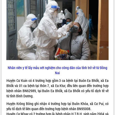
ĐIỂM TIN VĂN BẢN
QUY HOẠCH - KẾ HOẠCH
Nhân viên y tế lấy mẫu xét nghiệm cho công dân của tỉnh trở về từ Đồng
Nai
Huyện Cư Kuin có 4 trường hợp gồm 3 ca bệnh tại Buôn Ea Bhốk, xã Ea
Bhốk và 01 ca bệnh tại thôn 7, xã Ea Ktur, đều liên quan đến trường hợp
bệnh nhân BN62989, tại Buôn Ea Bhốk, xã Ea Bhốk có yếu tố dịch tễ về
từ tỉnh Bình Dương.
Huyện Krông Bông ghi nhận 4 trường hợp tại Buôn Khóa, xã Cư Pui, có
yếu tố dịch tễ liên quan đến trường hợp bệnh nhân BN95008.
Huyện Cư M’gar có 2 trường hợp là bệnh nhân H.T.B.H, sinh năm 2004 và