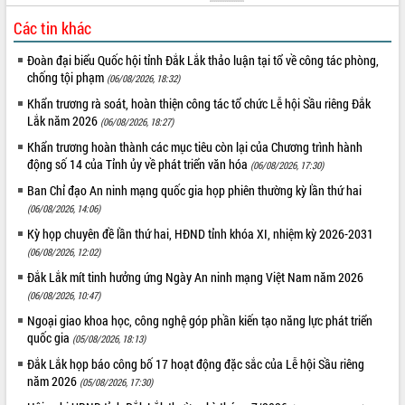
Tất cả:
66031226
Các tin khác
Đoàn đại biểu Quốc hội tỉnh Đắk Lắk thảo luận tại tổ về công tác phòng,
chống tội phạm
(06/08/2026, 18:32)
Khẩn trương rà soát, hoàn thiện công tác tổ chức Lễ hội Sầu riêng Đắk
Lắk năm 2026
(06/08/2026, 18:27)
Khẩn trương hoàn thành các mục tiêu còn lại của Chương trình hành
động số 14 của Tỉnh ủy về phát triển văn hóa
(06/08/2026, 17:30)
Ban Chỉ đạo An ninh mạng quốc gia họp phiên thường kỳ lần thứ hai
(06/08/2026, 14:06)
Kỳ họp chuyên đề lần thứ hai, HĐND tỉnh khóa XI, nhiệm kỳ 2026-2031
(06/08/2026, 12:02)
Đắk Lắk mít tinh hưởng ứng Ngày An ninh mạng Việt Nam năm 2026
(06/08/2026, 10:47)
Ngoại giao khoa học, công nghệ góp phần kiến tạo năng lực phát triển
quốc gia
(05/08/2026, 18:13)
Đắk Lắk họp báo công bố 17 hoạt động đặc sắc của Lễ hội Sầu riêng
năm 2026
(05/08/2026, 17:30)