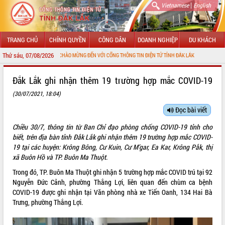
|
Vietnamese
English
TRANG CHỦ
CHÍNH QUYỀN
CÔNG DÂN
DOANH NGHIỆP
DU KHÁCH
Thứ sáu, 07/08/2026
CHÀO MỪNG ĐẾN VỚI CỔNG THÔNG TIN ĐIỆN TỬ TỈNH ĐẮK LẮK
GIỚI THIỆU
Đắk Lắk ghi nhận thêm 19 trường hợp mắc COVID-19
(30/07/2021, 18:04)
LÃNH ĐẠO UBND TỈNH
Đọc bài viết
TIN TỨC SỰ KIỆN
Chiều 30/7, thông tin từ Ban Chỉ đạo phòng chống COVID-19 tỉnh cho
SỞ, BAN, NGÀNH
biết, trên địa bàn tỉnh Đắk Lắk ghi nhận thêm 19 trường hợp mắc COVID-
19 tại các huyện: Krông Bông, Cư Kuin, Cư M’gar, Ea Kar, Krông Pắk, thị
UBND CÁC XÃ, PHƯỜNG
xã Buôn Hồ và TP. Buôn Ma Thuột.
Trong đó, TP. Buôn Ma Thuột ghi nhận 5 trường hợp mắc COVID trú tại 92
THÔNG TIN CHỈ ĐẠO ĐIỀU HÀNH
Nguyễn Đức Cảnh, phường Thắng Lợi, liên quan đến chùm ca bệnh
COVID-19 được ghi nhận tại Văn phòng nhà xe Tiến Oanh, 134 Hai Bà
HỆ THỐNG VĂN BẢN
Trưng, phường Thắng Lợi.
VĂN BẢN HĐND TỈNH