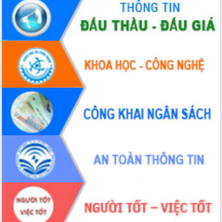
Hòn Yến phát triển du lịch gắn với bảo
tồn biển
Lấy ý kiến điều chỉnh Quy hoạch tỉnh
Đắk Lắk thời kỳ 2021-2030, tầm nhìn
đến năm 2050
Phát động chiến dịch 30 ngày đêm
giải phóng mặt bằng Tuyến đường bộ
ven biển
Đắk Lắk nỗ lực thúc đẩy tăng trưởng
kinh tế từ 10% trở lên trong Quý
II/2026
Đắk Lắk ký kết thỏa thuận hợp tác về
chuyển đổi số giai đoạn 2026 – 2030
với Tập đoàn Bưu chính Viễn thông
Việt Nam
Thứ trưởng Bộ Y tế làm việc với tỉnh
Đắk Lắk về phát triển nhân lực y tế
cho trạm y tế cấp xã
Du lịch Đắk Lắk nâng tầm trải nghiệm
du khách thông qua Hệ thống cơ sở dữ
liệu và Bản đồ số