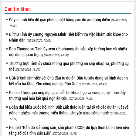
phát triển mới
Các tin khác
Thường trực HĐND tỉnh Đắk Lắk gặp
mặt Đoàn chuyên gia y tế TP. Hồ Chí
Đẩy nhanh tiến độ giải phóng mặt bằng các dự án trọng điểm
(08/08/2026,
Minh
19:53)
THỐNG KÊ TRUY CẬP
Lễ truy điệu và an táng hài cốt liệt sĩ
Bí thư Tỉnh ủy Lương Nguyễn Minh Triết kiểm tra việc khám sức khỏe cho
tại Nghĩa trang Liệt sĩ xã Sơn Hòa
Hôm nay:
77
Nhân dân
(08/08/2026, 17:05)
Bàn giải pháp tháo gỡ khó khăn trong
Tất cả:
66085745
Ban Thường vụ Tỉnh ủy xem xét phương án sắp xếp trường học và nhiều
xuất khẩu sầu riêng và triển khai quy
nội dung quan trọng
(08/08/2026, 13:30)
định EUDR
Thường trực Tỉnh ủy chưa thông qua phương án sáp nhập xã, phường cụ
Thứ trưởng Bộ Nông nghiệp và Môi
thể
(08/08/2026, 11:30)
trường Nguyễn Hoàng Hiệp khảo sát
UBND tỉnh làm việc với Chủ đầu tư dự án Đầu tư xây dựng và kinh doanh
vùng trồng và doanh nghiệp đóng gói
kết cấu hạ tầng Khu công nghiệp Phú Xuân
(07/08/2026, 19:47)
sầu riêng tại Đắk Lắk
Trình diễn nghệ thuật chế biến các
Rà soát hiệu quả ứng dụng các đề tài khoa học và công nghệ, thúc đẩy
thương mại hóa kết quả nghiên cứu
món ăn từ sầu riêng
(07/08/2026, 18:34)
Đắk Lắk công bố Quy hoạch và xúc
Đoàn đại biểu Quốc hội tỉnh Đắk Lắk thảo luận tại tổ về các dự án luật về
tiến đầu tư tỉnh
nông nghiệp, môi trường, viễn thông, chuyển giao công nghệ
(07/08/2026,
17:12)
Ngành cá ngừ Đắk Lắk chủ động thích
ứng để giữ vững thị trường xuất khẩu
Ra mắt “Bản đồ số nông sản, sản phẩm OCOP, du lịch thôn buôn trên nền
tảng số của tỉnh Đắk Lắk”
Diễn đàn Kinh tế tư nhân Việt Nam đột
(07/08/2026, 16:46)