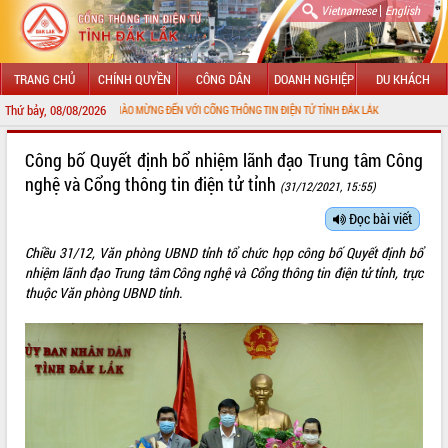
|
Vietnamese
English
TRANG CHỦ
CHÍNH QUYỀN
CÔNG DÂN
DOANH NGHIỆP
DU KHÁCH
Thứ bảy, 08/08/2026
CHÀO MỪNG ĐẾN VỚI CỔNG THÔNG TIN ĐIỆN TỬ TỈNH ĐẮK LẮK
GIỚI THIỆU
Công bố Quyết định bổ nhiệm lãnh đạo Trung tâm Công
nghệ và Cổng thông tin điện tử tỉnh
(31/12/2021, 15:55)
LÃNH ĐẠO UBND TỈNH
Đọc bài viết
TIN TỨC SỰ KIỆN
Chiều 31/12, Văn phòng UBND tỉnh tổ chức họp công bố Quyết định bổ
SỞ, BAN, NGÀNH
nhiệm lãnh đạo Trung tâm Công nghệ và Cổng thông tin điện tử tỉnh, trực
thuộc Văn phòng UBND tỉnh.
UBND CÁC XÃ, PHƯỜNG
THÔNG TIN CHỈ ĐẠO ĐIỀU HÀNH
HỆ THỐNG VĂN BẢN
VĂN BẢN HĐND TỈNH