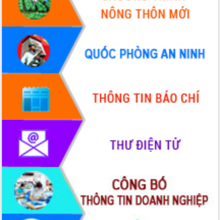
Tháo gỡ những vướng mắc, đẩy mạnh
công tác cải cách thủ tục hành chính
tại Trung tâm Phục vụ hành chính
công tỉnh
Đắk Lắk: Tôn vinh 46 giải pháp tại Hội
thi Sáng tạo Kỹ thuật 2024 - 2025
Đắk Lắk rà soát, điều chỉnh Đề án 190
về phát triển nuôi trồng thủy sản
Phó Chủ tịch UBND tỉnh Đắk Lắk
Trương Công Thái kiểm tra thực địa
Dự án cao tốc Khánh Hòa - Buôn Ma
Thuột
Định vị cà phê Việt Nam như một “di
sản sống” trong dòng chảy toàn cầu
Xây dựng nông thôn mới: Nâng cao đời
sống người dân từ những mô hình thiết
thực
Quyết liệt tháo gỡ vướng mắc, đẩy
nhanh tiến độ các dự án trọng điểm
trong Khu kinh tế Nam Phú Yên