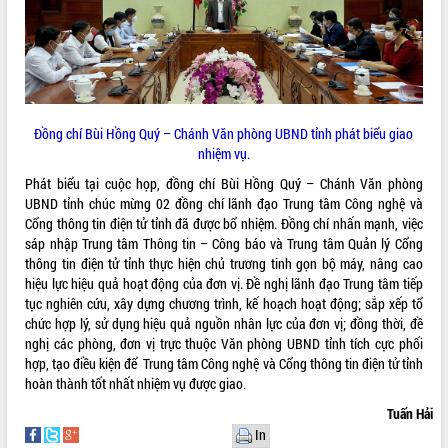
VIDEO
Loading the player...
Khám bệnh, cấp phát thuốc miễn phí
và tặng quà người dân xã Cư Pui
Đồng chí Bùi Hồng Quý – Chánh Văn phòng UBND tỉnh phát biểu giao
Hội nghị UBND tỉnh Đắk Lắk thường kỳ
nhiệm vụ.
tháng 7/2026
Phát biểu tại cuộc họp, đồng chí Bùi Hồng Quý – Chánh Văn phòng
Lễ truy tặng danh hiệu “Bà Mẹ Việt
UBND tỉnh chúc mừng 02 đồng chí lãnh đạo Trung tâm Công nghệ và
Nam Anh hùng” và trao Huân chương
Cổng thông tin điện tử tỉnh đã được bổ nhiệm. Đồng chí nhấn mạnh, việc
Lao động
sáp nhập Trung tâm Thông tin – Công báo và Trung tâm Quản lý Cổng
ALBUM ẢNH
UBND tỉnh Đắk Lắk triển khai nhiệm
thông tin điện tử tỉnh thực hiện chủ trương tinh gọn bộ máy, nâng cao
vụ 6 tháng cuối năm 2026
hiệu lực hiệu quả hoạt động của đơn vị. Đề nghị lãnh đạo Trung tâm tiếp
Kỳ họp thứ Hai, Hội đồng nhân dân
tục nghiên cứu, xây dựng chương trình, kế hoạch hoạt động; sắp xếp tổ
tỉnh khóa XI quyết nghị nhiều nội dung
chức hợp lý, sử dụng hiệu quả nguồn nhân lực của đơn vị; đồng thời, đề
quan trọng
nghị các phòng, đơn vị trực thuộc Văn phòng UBND tỉnh tích cực phối
Bí thư Tỉnh ủy Lương Nguyễn Minh
hợp, tạo điều kiện để Trung tâm Công nghệ và Cổng thông tin điện tử tỉnh
Triết thăm, tặng quà người có công với
hoàn thành tốt nhất nhiệm vụ được giao.
cách mạng
Tuấn Hải
Rà soát, hoàn thiện hệ thống thiết chế
In
văn hóa, thể thao đáp ứng yêu cầu
LIÊN KẾT WEB