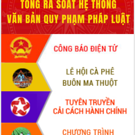
Hội thảo góp ý hồ sơ điều chỉnh quy
hoạch tỉnh Đắk Lắk thời kỳ 2021-2030,
tầm nhìn đến năm 2050
Nâng cao hiệu quả hoạt động của các
doanh nghiệp nhà nước
Hội nghị triển khai kết nối mạng
truyền số liệu chuyên dùng phục vụ cơ
quan Đảng, Nhà nước
Lễ phát động chuỗi hoạt động chung
tay làm sạch môi trường
Xã Ea Kar bước chuyển mình trong
công tác cải cách hành chính mô hình
mới
UBND tỉnh họp báo định kỳ tháng 4
năm 2026
Hội thảo khoa học “Giải pháp thúc đẩy
phát triển nền kinh tế xanh tại tỉnh
Đắk Lắk”
Tăng cường giám sát, đôn đốc thực
hiện nhiệm vụ quản lý tài sản công
hàng tuần