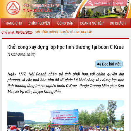
|
Vietnamese
English
TRANG CHỦ
CHÍNH QUYỀN
CÔNG DÂN
DOANH NGHIỆP
DU KHÁCH
Chủ nhật, 09/08/2026
HÀO MỪNG ĐẾN VỚI CỔNG THÔNG TIN ĐIỆN TỬ TỈNH ĐẮK LẮK
GIỚI THIỆU
Khởi công xây dựng lớp học tình thương tại buôn C Krue
(17/07/2020, 20:37)
LÃNH ĐẠO UBND TỈNH
Đọc bài viết
TIN TỨC SỰ KIỆN
Ngày 17/7, Hội Doanh nhân trẻ tỉnh phối hợp với chính quyền địa
SỞ, BAN, NGÀNH
phương và các nhà hảo tâm đã tổ chức Lễ khởi công xây dựng lớp học
tình thương tặng trẻ em nghèo buôn C Krue - thuộc Trường Mẫu giáo Sao
UBND CÁC XÃ, PHƯỜNG
Mai, xã Vụ Bổn, huyện Krông Pắc.
THÔNG TIN CHỈ ĐẠO ĐIỀU HÀNH
HỆ THỐNG VĂN BẢN
VĂN BẢN HĐND TỈNH