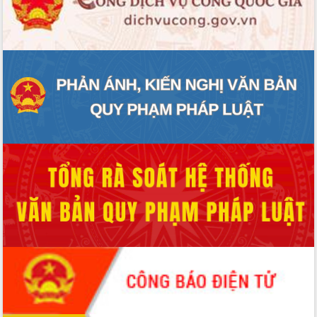
HĐND tỉnh thông qua điều chỉnh Quy
hoạch tỉnh thời kỳ 2021-2030
Hội thảo góp ý hồ sơ điều chỉnh quy
hoạch tỉnh Đắk Lắk thời kỳ 2021-2030,
tầm nhìn đến năm 2050
Nâng cao hiệu quả hoạt động của các
doanh nghiệp nhà nước
Hội nghị triển khai kết nối mạng
truyền số liệu chuyên dùng phục vụ cơ
quan Đảng, Nhà nước
Lễ phát động chuỗi hoạt động chung
tay làm sạch môi trường
Xã Ea Kar bước chuyển mình trong
công tác cải cách hành chính mô hình
mới
UBND tỉnh họp báo định kỳ tháng 4
năm 2026
Hội thảo khoa học “Giải pháp thúc đẩy
phát triển nền kinh tế xanh tại tỉnh
Đắk Lắk”
Tăng cường giám sát, đôn đốc thực