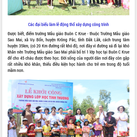
VIDEO
Loading the player...
Các đại biểu làm lễ động thổ xây dựng công trình
Trailer Lễ hội Sầu riêng Đắk Lắk năm
Được biết, điểm trường Mẫu giáo Buôn C Krue - thuộc Trường Mẫu giáo
2026
Sao Mai, xã Vụ Bổn, huyện Krông Pắc, tỉnh Đắk Lắk, cách trung tâm
Khám bệnh, cấp phát thuốc miễn phí
huyện 35km, (có 20 Km đường rất khó đi), nơi đây vì đường xá đi lại khó
và tặng quà người dân xã Cư Pui
khăn nên Trường Mẫu giáo Sao Mai phải bố trí 1 lớp học tại Buôn C Krue
Hội nghị UBND tỉnh Đắk Lắk thường kỳ
để cho 45 cháu được theo học. Đời sống của người dân nơi đây còn gặp
tháng 7/2026
rất nhiều khó khăn, thiếu điều kiện học hành cho trẻ em trong độ tuổi
mầm non.
Lễ truy tặng danh hiệu “Bà Mẹ Việt
ALBUM ẢNH
Nam Anh hùng” và trao Huân chương
Lao động
UBND tỉnh Đắk Lắk triển khai nhiệm
vụ 6 tháng cuối năm 2026
Kỳ họp thứ Hai, Hội đồng nhân dân
tỉnh khóa XI quyết nghị nhiều nội dung
quan trọng
Bí thư Tỉnh ủy Lương Nguyễn Minh
Triết thăm, tặng quà người có công với
cách mạng
LIÊN KẾT WEB