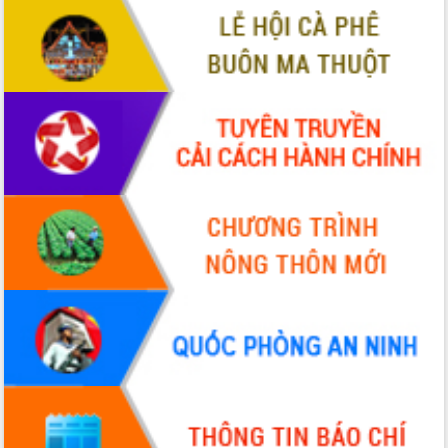
hiện nhiệm vụ quản lý tài sản công
hàng tuần
Tháo gỡ những vướng mắc, đẩy mạnh
công tác cải cách thủ tục hành chính
tại Trung tâm Phục vụ hành chính
công tỉnh
Đắk Lắk: Tôn vinh 46 giải pháp tại Hội
thi Sáng tạo Kỹ thuật 2024 - 2025
Đắk Lắk rà soát, điều chỉnh Đề án 190
về phát triển nuôi trồng thủy sản
Phó Chủ tịch UBND tỉnh Đắk Lắk
Trương Công Thái kiểm tra thực địa
Dự án cao tốc Khánh Hòa - Buôn Ma
Thuột
Định vị cà phê Việt Nam như một “di
sản sống” trong dòng chảy toàn cầu
Xây dựng nông thôn mới: Nâng cao đời
sống người dân từ những mô hình thiết
thực
Quyết liệt tháo gỡ vướng mắc, đẩy