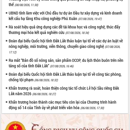
ứng để giữ vững thị trường xuất khẩu
thể
(08/08/2026, 11:30)
Diễn đàn Kinh tế tư nhân Việt Nam đột
UBND tỉnh làm việc với Chủ đầu tư dự án Đầu tư xây dựng và kinh doanh
phá cơ chế - Hợp tác công tư
kết cấu hạ tầng Khu công nghiệp Phú Xuân
(07/08/2026, 19:47)
Đề án 06 tạo bước ngoặt đột phá trong
Rà soát hiệu quả ứng dụng các đề tài khoa học và công nghệ, thúc đẩy
cải cách hành chính tỉnh Đắk Lắk
thương mại hóa kết quả nghiên cứu
(07/08/2026, 18:34)
Kết nối tour, đẩy mạnh chuyển đổi số
Đoàn đại biểu Quốc hội tỉnh Đắk Lắk thảo luận tại tổ về các dự án luật về
để phát triển du lịch Đắk Lắk
nông nghiệp, môi trường, viễn thông, chuyển giao công nghệ
(07/08/2026,
Khởi động Dự án Đầu tư xây dựng hạ
17:12)
tầng kỹ thuật Cụm công nghiệp Tân
Ra mắt “Bản đồ số nông sản, sản phẩm OCOP, du lịch thôn buôn trên nền
Tiến
tảng số của tỉnh Đắk Lắk”
(07/08/2026, 16:46)
Gặp mặt các cơ quan báo chí nhân Kỷ
niệm 101 năm Ngày Báo chí Cách
Đoàn đại biểu Quốc hội tỉnh Đắk Lắk thảo luận tại tổ về công tác phòng,
chống tội phạm
mạng Việt Nam
(06/08/2026, 18:32)
Đắk Lắk sơ kết 4 năm triển khai thực
Khẩn trương rà soát, hoàn thiện công tác tổ chức Lễ hội Sầu riêng Đắk
hiện Đề án 06 của Chính phủ
Lắk năm 2026
(06/08/2026, 18:27)
Họp báo thông tin về Hội nghị Công bố
Khẩn trương hoàn thành các mục tiêu còn lại của Chương trình hành
Quy hoạch và Xúc tiến đầu tư tỉnh Đắk
động số 14 của Tỉnh ủy về phát triển văn hóa
(06/08/2026, 17:30)
Lắk
Khơi thông điểm nghẽn, đẩy nhanh
giải ngân vốn khắc phục thiên tai