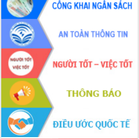
du khách thông qua Hệ thống cơ sở dữ
liệu và Bản đồ số
Tập huấn ứng dụng trí tuệ nhân tạo (AI)
trong thương mại điện tử năm 2026
Đoàn đại biểu Quốc hội tỉnh Đắk Lắk
trao đổi thông tin trước Kỳ họp thứ
nhất, Quốc hội khóa XVI
Quyết liệt cải cách hành chính, khơi
thông nguồn lực phát triển
Nâng cao hiệu lực, hiệu quả HĐND
tỉnh thông qua hiện đại hóa hành chính
Xã Ea Phê gắn cải cách hành chính với
chuyển đổi số
Phó Chủ tịch Thường trực UBND tỉnh
Hồ Thị Nguyên Thảo làm việc tại Trung
tâm Phục vụ hành chính công xã Ea
Phê
Xây dựng nền hành chính số đồng
hành cùng nông dân dân, doanh nghiệp
Giai đoạn 2026-2030, Đắk Lắk phấn