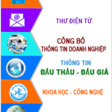
nhanh tiến độ các dự án trọng điểm
trong Khu kinh tế Nam Phú Yên
Hòn Yến phát triển du lịch gắn với bảo
tồn biển
Lấy ý kiến điều chỉnh Quy hoạch tỉnh
Đắk Lắk thời kỳ 2021-2030, tầm nhìn
đến năm 2050
Phát động chiến dịch 30 ngày đêm
giải phóng mặt bằng Tuyến đường bộ
ven biển
Đắk Lắk nỗ lực thúc đẩy tăng trưởng
kinh tế từ 10% trở lên trong Quý
II/2026
Đắk Lắk ký kết thỏa thuận hợp tác về
chuyển đổi số giai đoạn 2026 – 2030
với Tập đoàn Bưu chính Viễn thông
Việt Nam
Thứ trưởng Bộ Y tế làm việc với tỉnh
Đắk Lắk về phát triển nhân lực y tế
cho trạm y tế cấp xã
Du lịch Đắk Lắk nâng tầm trải nghiệm