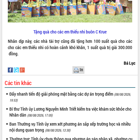
Rà soát, hoàn thiện hệ thống thiết chế
văn hóa, thể thao đáp ứng yêu cầu
phát triển mới
Thường trực HĐND tỉnh Đắk Lắk gặp
THỐNG KÊ TRUY CẬP
Tặng quà cho các em thiếu nhi buôn C Krue
mặt Đoàn chuyên gia y tế TP. Hồ Chí
Minh
Hôm nay:
26900
Nhân dịp này, các nhà tài trợ cũng đã tặng hơn 100 suất quà cho các
cho các em thiếu nhi có hoàn cảnh khó khăn, 1 suất quà trị giá 300.000
Lễ truy điệu và an táng hài cốt liệt sĩ
Tất cả:
66112568
đồng.
tại Nghĩa trang Liệt sĩ xã Sơn Hòa
Bàn giải pháp tháo gỡ khó khăn trong
Bá Lục
xuất khẩu sầu riêng và triển khai quy
In
định EUDR
Các tin khác
Thứ trưởng Bộ Nông nghiệp và Môi
trường Nguyễn Hoàng Hiệp khảo sát
Đẩy nhanh tiến độ giải phóng mặt bằng các dự án trọng điểm
vùng trồng và doanh nghiệp đóng gói
(08/08/2026,
19:53)
sầu riêng tại Đắk Lắk
Trình diễn nghệ thuật chế biến các
Bí thư Tỉnh ủy Lương Nguyễn Minh Triết kiểm tra việc khám sức khỏe cho
Nhân dân
món ăn từ sầu riêng
(08/08/2026, 17:05)
Đắk Lắk công bố Quy hoạch và xúc
Ban Thường vụ Tỉnh ủy xem xét phương án sắp xếp trường học và nhiều
tiến đầu tư tỉnh
nội dung quan trọng
(08/08/2026, 13:30)
Ngành cá ngừ Đắk Lắk chủ động thích
Thường trực Tỉnh ủy chưa thông qua phương án sáp nhập xã, phường cụ