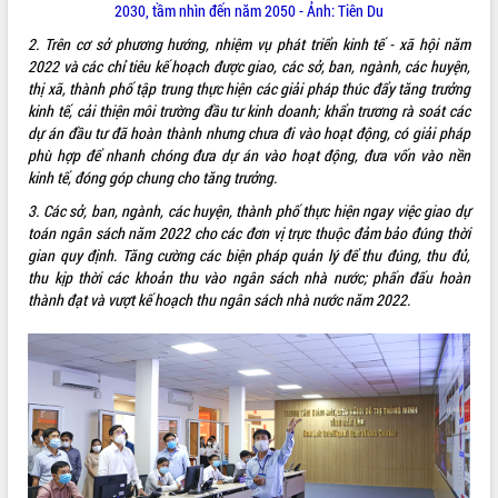
2030, tầm nhìn đến năm 2050 - Ảnh: Tiên Du
VIDEO
2. Trên cơ sở phương hướng, nhiệm vụ phát triển kinh tế - xã hội năm
2022 và các chỉ tiêu kế hoạch được giao, các sở, ban, ngành, các huyện,
thị xã, thành phố tập trung thực hiện các giải pháp thúc đẩy tăng trưởng
kinh tế, cải thiện môi trường đầu tư kinh doanh; khẩn trương rà soát các
dự án đầu tư đã hoàn thành nhưng chưa đi vào hoạt động, có giải pháp
phù hợp để nhanh chóng đưa dự án vào hoạt động, đưa vốn vào nền
kinh tế, đóng góp chung cho tăng trưởng.
3. Các sở, ban, ngành, các huyện, thành phố thực hiện ngay việc giao dự
toán ngân sách năm 2022 cho các đơn vị trực thuộc đảm bảo đúng thời
Khám bệnh, cấp phát thuốc miễn phí
gian quy định. Tăng cường các biện pháp quản lý để thu đúng, thu đủ,
và tặng quà người dân xã Cư Pui
thu kịp thời các khoản thu vào ngân sách nhà nước; phấn đấu hoàn
thành đạt và vượt kế hoạch thu ngân sách nhà nước năm 2022.
Hội nghị UBND tỉnh Đắk Lắk thường kỳ
tháng 7/2026
Lễ truy tặng danh hiệu “Bà Mẹ Việt
Nam Anh hùng” và trao Huân chương
Lao động
ALBUM ẢNH
UBND tỉnh Đắk Lắk triển khai nhiệm
vụ 6 tháng cuối năm 2026
Kỳ họp thứ Hai, Hội đồng nhân dân
tỉnh khóa XI quyết nghị nhiều nội dung