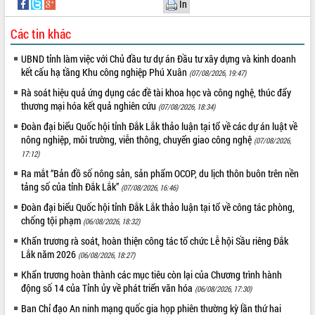
In
Thứ trưởng Bộ Y tế làm việc với tỉnh
Đắk Lắk về phát triển nhân lực y tế
Các tin khác
cho trạm y tế cấp xã
Du lịch Đắk Lắk nâng tầm trải nghiệm
UBND tỉnh làm việc với Chủ đầu tư dự án Đầu tư xây dựng và kinh doanh
du khách thông qua Hệ thống cơ sở dữ
kết cấu hạ tầng Khu công nghiệp Phú Xuân
(07/08/2026, 19:47)
liệu và Bản đồ số
Rà soát hiệu quả ứng dụng các đề tài khoa học và công nghệ, thúc đẩy
Tập huấn ứng dụng trí tuệ nhân tạo (AI)
thương mại hóa kết quả nghiên cứu
(07/08/2026, 18:34)
trong thương mại điện tử năm 2026
Đoàn đại biểu Quốc hội tỉnh Đắk Lắk thảo luận tại tổ về các dự án luật về
Đoàn đại biểu Quốc hội tỉnh Đắk Lắk
nông nghiệp, môi trường, viễn thông, chuyển giao công nghệ
(07/08/2026,
trao đổi thông tin trước Kỳ họp thứ
17:12)
nhất, Quốc hội khóa XVI
Ra mắt “Bản đồ số nông sản, sản phẩm OCOP, du lịch thôn buôn trên nền
Quyết liệt cải cách hành chính, khơi
tảng số của tỉnh Đắk Lắk”
(07/08/2026, 16:46)
thông nguồn lực phát triển
Đoàn đại biểu Quốc hội tỉnh Đắk Lắk thảo luận tại tổ về công tác phòng,
Nâng cao hiệu lực, hiệu quả HĐND
chống tội phạm
(06/08/2026, 18:32)
tỉnh thông qua hiện đại hóa hành chính
Khẩn trương rà soát, hoàn thiện công tác tổ chức Lễ hội Sầu riêng Đắk
Xã Ea Phê gắn cải cách hành chính với
Lắk năm 2026
chuyển đổi số
(06/08/2026, 18:27)
Phó Chủ tịch Thường trực UBND tỉnh
Khẩn trương hoàn thành các mục tiêu còn lại của Chương trình hành
Hồ Thị Nguyên Thảo làm việc tại Trung
động số 14 của Tỉnh ủy về phát triển văn hóa
(06/08/2026, 17:30)
tâm Phục vụ hành chính công xã Ea
Ban Chỉ đạo An ninh mạng quốc gia họp phiên thường kỳ lần thứ hai
Phê