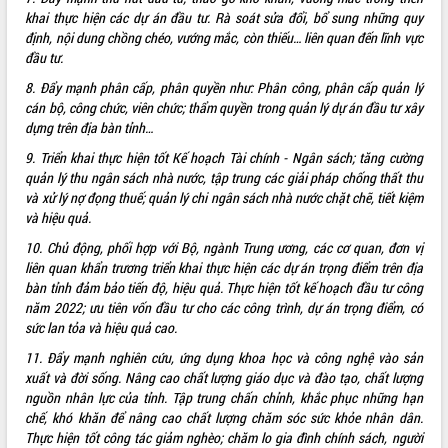
món ăn từ sầu riêng
khai thực hiện các dự án đầu tư. Rà soát sửa đổi, bổ sung những quy
Đắk Lắk công bố Quy hoạch và xúc
định, nội dung chồng chéo, vướng mắc, còn thiếu… liên quan đến lĩnh vực
tiến đầu tư tỉnh
đầu tư.
Ngành cá ngừ Đắk Lắk chủ động thích
8. Đẩy mạnh phân cấp,
phân quyền như: Phân công, phân cấp quản lý
ứng để giữ vững thị trường xuất khẩu
cán bộ, công chức, viên chức; thẩm quyền trong quản lý dự án đầu tư xây
Diễn đàn Kinh tế tư nhân Việt Nam đột
dựng trên địa bàn tỉnh…
phá cơ chế - Hợp tác công tư
9. Triển khai thực hiện tốt Kế hoạch Tài chính - Ngân sách; tăng cường
Đề án 06 tạo bước ngoặt đột phá trong
quản lý thu ngân sách nhà nước, tập trung các giải pháp chống thất thu
cải cách hành chính tỉnh Đắk Lắk
và xử lý nợ đọng thuế; quản lý chi ngân sách nhà nước chặt chẽ, tiết kiệm
Kết nối tour, đẩy mạnh chuyển đổi số
và hiệu quả.
để phát triển du lịch Đắk Lắk
10. Chủ động, phối hợp với Bộ, ngành Trung ương, các cơ quan, đơn vị
Khởi động Dự án Đầu tư xây dựng hạ
liên quan khẩn trương triển khai thực hiện các dự án trọng điểm trên địa
tầng kỹ thuật Cụm công nghiệp Tân
bàn tỉnh đảm bảo tiến độ, hiệu quả. Thực hiện tốt kế hoạch đầu tư công
Tiến
năm 2022; ưu tiên vốn đầu tư cho các công trình, dự án trọng điểm, có
Gặp mặt các cơ quan báo chí nhân Kỷ
sức lan tỏa và hiệu quả cao.
niệm 101 năm Ngày Báo chí Cách
11. Đẩy mạnh nghiên cứu, ứng dụng khoa học và công nghệ vào sản
mạng Việt Nam
xuất và đời sống. Nâng cao chất lượng giáo dục và đào tạo, chất lượng
Đắk Lắk sơ kết 4 năm triển khai thực
nguồn nhân lực của tỉnh. Tập trung chấn chỉnh, khắc phục những hạn
hiện Đề án 06 của Chính phủ
chế, khó khăn để nâng cao chất lượng chăm sóc sức khỏe nhân dân.
Họp báo thông tin về Hội nghị Công bố
Thực hiện tốt công tác giảm nghèo; chăm lo gia đình chính sách, người