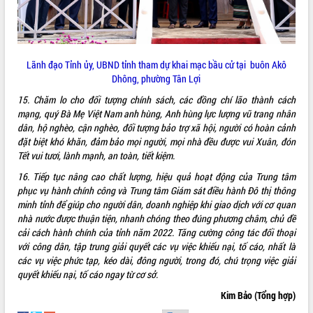
Xây dựng nông thôn mới: Nâng cao đời
sống người dân từ những mô hình thiết
thực
Quyết liệt tháo gỡ vướng mắc, đẩy
nhanh tiến độ các dự án trọng điểm
Lãnh đạo Tỉnh ủy, UBND tỉnh tham dự khai mạc bầu cử tại buôn Akô
trong Khu kinh tế Nam Phú Yên
Dhông, phường Tân Lợi
Hòn Yến phát triển du lịch gắn với bảo
15. Chăm lo cho đối tượng chính sách, các đồng chí lão thành cách
tồn biển
mạng, quý Bà Mẹ Việt Nam anh hùng, Anh hùng lực lượng vũ trang nhân
Lấy ý kiến điều chỉnh Quy hoạch tỉnh
dân, hộ nghèo, cận nghèo, đối tượng bảo trợ xã hội, người có hoàn cảnh
Đắk Lắk thời kỳ 2021-2030, tầm nhìn
đặt biệt khó khăn, đảm bảo mọi người, mọi nhà đều được vui Xuân, đón
đến năm 2050
Tết vui tươi, lành mạnh, an toàn, tiết kiệm.
Phát động chiến dịch 30 ngày đêm
16.
Tiếp tục nâng cao chất lượng, hiệu quả hoạt động của Trung tâm
giải phóng mặt bằng Tuyến đường bộ
phục vụ hành chính công và Trung tâm Giám sát điều hành Đô thị thông
ven biển
minh tỉnh để giúp cho người dân, doanh nghiệp khi giao dịch với cơ quan
Đắk Lắk nỗ lực thúc đẩy tăng trưởng
nhà nước được thuận tiện, nhanh chóng theo đúng phương châm, chủ đề
kinh tế từ 10% trở lên trong Quý
cải cách hành chính của tỉnh năm 2022. Tăng cường công tác đối thoại
II/2026
với công dân, tập trung giải quyết các vụ việc khiếu nại, tố cáo, nhất là
các vụ việc phức tạp, kéo dài, đông người, trong đó, chú trọng việc giải
Đắk Lắk ký kết thỏa thuận hợp tác về
quyết khiếu nại, tố cáo ngay từ cơ sở.
chuyển đổi số giai đoạn 2026 – 2030
với Tập đoàn Bưu chính Viễn thông
Kim Bảo (Tổng hợp)
Việt Nam