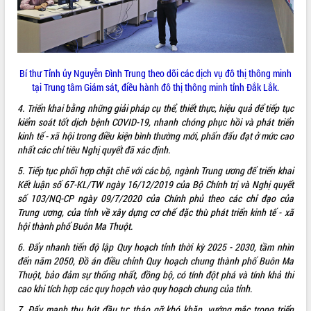
quan trọng
Bí thư Tỉnh ủy Lương Nguyễn Minh
Triết thăm, tặng quà người có công với
cách mạng
Bí thư Tỉnh ủy Nguyễn Đình Trung theo dõi các dịch vụ đô thị thông minh
Rà soát, hoàn thiện hệ thống thiết chế
tại Trung tâm Giám sát, điều hành đô thị thông minh tỉnh Đắk Lắk.
văn hóa, thể thao đáp ứng yêu cầu
LIÊN KẾT WEB
phát triển mới
4. Triển khai bằng những giải pháp cụ thể, thiết thực, hiệu quả để tiếp tục
Thường trực HĐND tỉnh Đắk Lắk gặp
kiểm soát tốt dịch bệnh COVID-19, nhanh chóng phục hồi và phát triển
mặt Đoàn chuyên gia y tế TP. Hồ Chí
kinh tế - xã hội trong điều kiện bình thường mới, phấn đấu đạt ở mức cao
Minh
nhất các chỉ tiêu Nghị quyết đã xác định.
THỐNG KÊ TRUY CẬP
Lễ truy điệu và an táng hài cốt liệt sĩ
5. Tiếp tục phối hợp chặt chẽ với các bộ, ngành Trung ương để triển khai
tại Nghĩa trang Liệt sĩ xã Sơn Hòa
Hôm nay:
34172
Kết luận số 67-KL/TW ngày 16/12/2019 của Bộ Chính trị và Nghị quyết
Bàn giải pháp tháo gỡ khó khăn trong
số 103/NQ-CP ngày 09/7/2020 của Chính phủ theo các chỉ đạo của
Tất cả:
66079495
xuất khẩu sầu riêng và triển khai quy
Trung ương, của tỉnh về xây dựng cơ chế đặc thù phát triển kinh tế - xã
định EUDR
hội thành phố Buôn Ma Thuột.
Thứ trưởng Bộ Nông nghiệp và Môi
6. Đẩy nhanh tiến độ lập Quy hoạch tỉnh thời kỳ 2025 - 2030, tầm nhìn
trường Nguyễn Hoàng Hiệp khảo sát
đến năm 2050, Đồ án điều chỉnh Quy hoạch chung thành phố Buôn Ma
vùng trồng và doanh nghiệp đóng gói
Thuột, bảo đảm sự thống nhất, đồng bộ, có tính đột phá và tính khả thi
sầu riêng tại Đắk Lắk
cao khi tích hợp các quy hoạch vào quy hoạch chung của tỉnh.
Trình diễn nghệ thuật chế biến các
7. Đẩy mạnh thu hút đầu tư; tháo gỡ khó khăn, vướng mắc trong triển