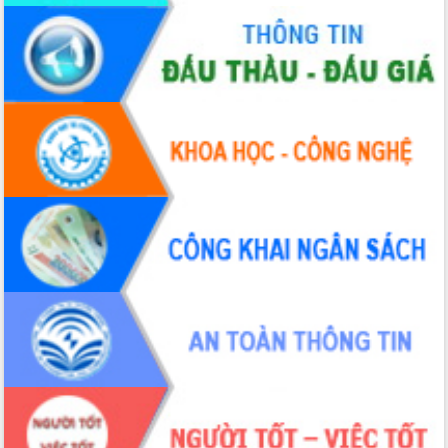
quốc phòng, quân sự địa phương năm
2026
Đắk Lắk tập trung toàn lực khắc phục
tồn tại IUU, sẵn sàng làm việc với
Đoàn thanh tra EC
Chủ tịch UBND tỉnh Tạ Anh Tuấn thăm,
chúc mừng các bệnh viện nhân Ngày
Thầy thuốc Việt Nam
Rộn ràng lễ hội truyền thống Sông
nước Đà Nông lần thứ I năm 2026
Kỳ họp Chuyên đề lần thứ Năm, HĐND
tỉnh Đắk Lắk thông qua các nghị quyết
quan trọng
Thống nhất danh sách giới thiệu ứng
cử đại biểu Quốc hội khoá XVI và đại
biểu HĐND tỉnh Đắk Lắk, nhiệm kỳ
2026-2031
Phát động hai phong trào thi đua quan
trọng trong kỷ nguyên mới
Hội nghị lần thứ tư Ban Chỉ đạo công