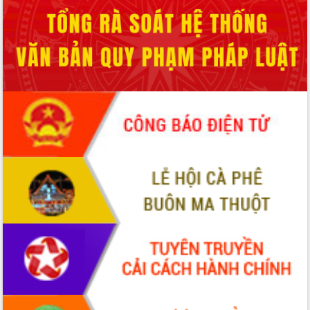
cấp xã
Đắk Lắk phát động hưởng ứng Ngày
Quyền của người tiêu dùng Việt Nam
2026
Đẩy mạnh cải cách hành chính, quyết
tâm đạt được mục tiêu tăng trưởng
hai con số trong năm 2026
Tổ chức trang trọng Lễ hội Đền thờ
Lương Văn Chánh năm 2026
Phó Bí thư Tỉnh ủy Đắk Lắk Đỗ Hữu
Huy giữ chức Bí thư Đảng ủy Ủy Ban
Nhân dân tỉnh
Bệnh án điện tử thúc đẩy chuyển đổi
số y tế tại Đắk Lắk
Chuyển đổi số thư viện: Mở rộng
không gian tri thức trong thời đại số
Đánh giá, rút kinh nghiệm công tác tổ
chức diễn tập trước ngày bầu cử
Chương trình “Gặp gỡ hữu nghị –
Friendship Meeting New Year 2026”