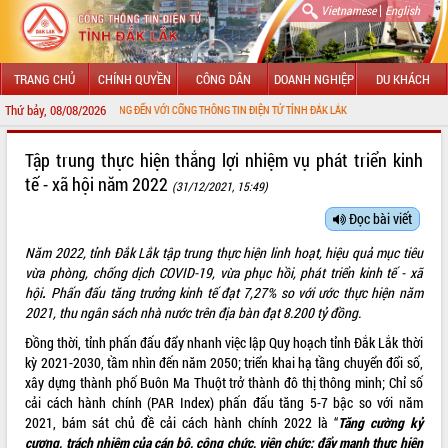
|
Vietnamese
English
TRANG CHỦ
CHÍNH QUYỀN
CÔNG DÂN
DOANH NGHIỆP
DU KHÁCH
Thứ bảy, 08/08/2026
CHÀO MỪNG ĐẾN VỚI CỔNG THÔNG TIN ĐIỆN TỬ TỈNH ĐẮK LẮK
GIỚI THIỆU
Tập trung thực hiện thắng lợi nhiệm vụ phát triển kinh
tế - xã hội năm 2022
(31/12/2021, 15:49)
LÃNH ĐẠO UBND TỈNH
Đọc bài viết
TIN TỨC SỰ KIỆN
Năm 2022, tỉnh Đắk Lắk tập trung thực hiện linh hoạt, hiệu quả mục tiêu
SỞ, BAN, NGÀNH
vừa phòng, chống dịch COVID-19, vừa phục hồi, phát triển kinh tế - xã
hội
.
Phấn đấu tăng trưởng kinh tế đạt 7,27% so với ước thực hiện năm
UBND CÁC XÃ, PHƯỜNG
2021, thu ngân sách nhà nước trên địa bàn đạt 8.200 tỷ đồng.
Đồng thời, tỉnh phấn đấu đẩy nhanh việc lập Quy hoạch tỉnh Đắk Lắk thời
THÔNG TIN CHỈ ĐẠO ĐIỀU HÀNH
kỳ 2021-2030, tầm nhìn đến năm 2050; triển khai hạ tầng chuyển đổi số,
xây dựng thành phố Buôn Ma Thuột trở thành đô thị thông minh; Chỉ số
HỆ THỐNG VĂN BẢN
cải cách hành chính (PAR Index) phấn đấu tăng 5-7 bậc so với năm
2021, bám sát chủ đề cải cách hành chính 2022 là “
Tăng cường kỷ
VĂN BẢN HĐND TỈNH
cương, trách nhiệm của cán bộ, công chức, viên chức; đẩy mạnh thực hiện