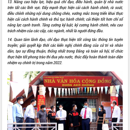
13. Nâng cao hiệu lực, hiệu quả chỉ đạo, điều hành, quản lý nhà nước
Hội thảo khoa học “Giải pháp thúc đẩy
trên tất các lĩnh vực. Đẩy mạnh thực hiện cải cách hành chính, rà soát,
phát triển nền kinh tế xanh tại tỉnh
điều chỉnh những nội dung chồng chéo, vướng mắc trong triển khai thực
Đắk Lắk”
hiện cải cách hành chính và thủ tục hành chính; cải thiện tốt hơn chỉ số
Tăng cường giám sát, đôn đốc thực
năng lực cạnh tranh. Tăng cường kỷ luật, kỷ cương hành chính, nêu cao
hiện nhiệm vụ quản lý tài sản công
trách nhiệm của các cấp, các ngành, nhất là người đứng đầu.
hàng tuần
14. Quan tâm lãnh đạo, chỉ đạo thực hiện tốt công tác thông tin tuyên
Tháo gỡ những vướng mắc, đẩy mạnh
truyền; giải quyết kịp thời các kiến nghị chính đáng của cử tri và nhân
công tác cải cách thủ tục hành chính
dân, tạo sự đồng thuận, thống nhất trong Đảng và toàn xã hội, tổ chức
tại Trung tâm Phục vụ hành chính
thực hiện tốt phong trào thi đua yêu nước, thúc đẩy hoàn thành toàn diện
công tỉnh
nhiệm vụ chính trị trong năm 2022.
Đắk Lắk: Tôn vinh 46 giải pháp tại Hội
thi Sáng tạo Kỹ thuật 2024 - 2025
Đắk Lắk rà soát, điều chỉnh Đề án 190
về phát triển nuôi trồng thủy sản
Phó Chủ tịch UBND tỉnh Đắk Lắk
Trương Công Thái kiểm tra thực địa
Dự án cao tốc Khánh Hòa - Buôn Ma
Thuột
Định vị cà phê Việt Nam như một “di
sản sống” trong dòng chảy toàn cầu