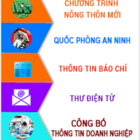
Bầu cử Quốc hội và HĐND: Cử tri Đắk
Lắk gửi gắm niềm tin, kỳ vọng vào lá
phiếu
Đắk Lắk sẵn sàng các điều kiện cho
Ngày hội bầu cử đại biểu Quốc hội
khóa XVI và HĐND các cấp nhiệm kỳ
2026-2031
Đảm bảo cuộc bầu cử đại biểu Quốc
hội và đại biểu HĐND các cấp diễn ra
an toàn, hiệu quả, đúng quy định
Thủ tướng Chính phủ Phạm Minh Chính
kiểm tra, chỉ đạo hoàn thành các dự
án cao tốc và thăm khu tái định cư tại
Đắk Lắk
Sôi nổi Hội đua ngựa truyền thống Gò
Thì Thùng mừng Xuân Bính Ngọ 2026
Lãnh đạo tỉnh dâng hương tưởng niệm
tại Đập Đồng Cam đầu Xuân Bính Ngọ
Ngành nông nghiệp phấn đấu tăng
trưởng đạt 5,86% trong năm 2026
UBND tỉnh Đắk Lắk triển khai công tác