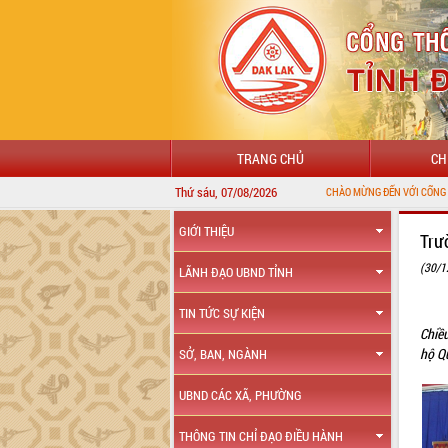
TRANG CHỦ
CH
Thứ sáu, 07/08/2026
GIỚI THIỆU
Trư
(30/1
LÃNH ĐẠO UBND TỈNH
TIN TỨC SỰ KIỆN
Chiề
hộ Q
SỞ, BAN, NGÀNH
UBND CÁC XÃ, PHƯỜNG
THÔNG TIN CHỈ ĐẠO ĐIỀU HÀNH