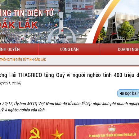
ÍNH QUYỀN
CÔNG DÂN
DOANH NGH
ờng Hải THAGRICO tặng Quỹ vì người nghèo tỉnh 400 triệu 
2/2021, 08:58)
Đọc bài 
u 29/12, Ủy ban MTTQ Việt Nam tỉnh đã tổ chức lễ tiếp nhận kinh phí doanh nghiệ
uỹ vì nghèo nghèo của tỉnh.