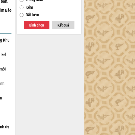
 bàn.
Kém
im Bảo
Rất kém
Bình chọn
Kết quả
ng Khu
 kết
 môi
ỉnh
ạm
ỉnh ủy