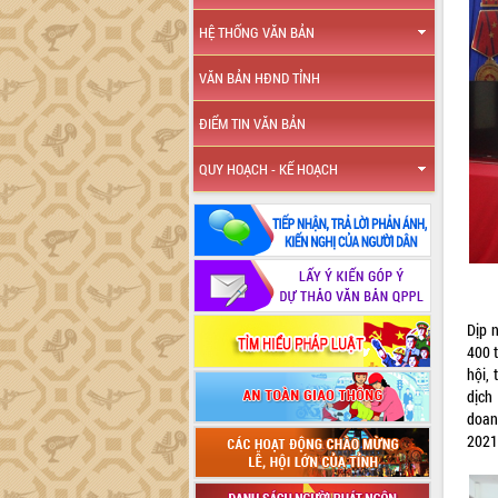
HỆ THỐNG VĂN BẢN
VĂN BẢN HĐND TỈNH
ĐIỂM TIN VĂN BẢN
QUY HOẠCH - KẾ HOẠCH
Dịp 
400 t
hội,
dịch
doan
2021