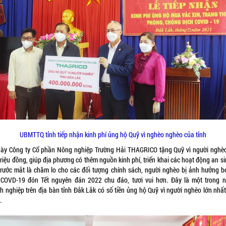
UBMTTQ tỉnh tiếp nhận kinh phí ủng hộ Quỹ vì nghèo nghèo của tỉnh
này Công ty Cổ phần Nông nghiệp Trường Hải THAGRICO tặng Quỹ vì người nghèo
riệu đồng, giúp địa phương có thêm nguồn kinh phí, triển khai các hoạt động an s
 trước mắt là chăm lo cho các đối tượng chính sách, người nghèo bị ảnh hưởng bở
 COVD-19 đón Tết nguyên đán 2022 chu đáo, tươi vui hơn. Đây là một trong 
h nghiệp trên địa bàn tỉnh Đắk Lắk có số tiền ủng hộ Quỹ vì người nghèo lớn nhấ
.