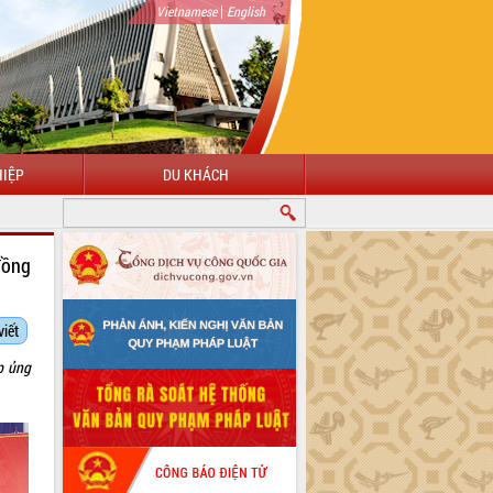
|
Vietnamese
English
IỆP
DU KHÁCH
CHÀO MỪNG ĐẾN VỚI CỔNG THÔNG TIN ĐIỆN TỬ TỈNH ĐẮK LẮK
đồng
viết
p ủng