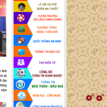
 tỉnh
inh xã
i đại
những
t năm