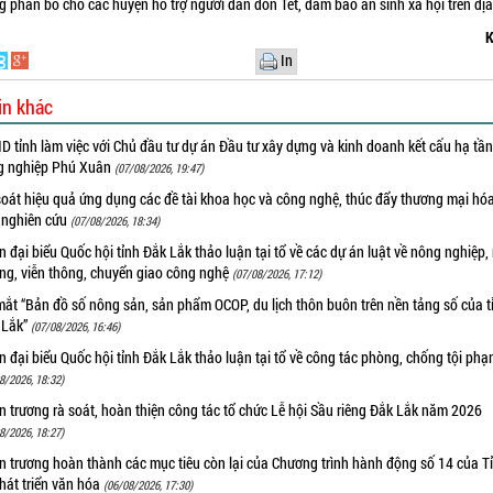
g phân bổ cho các huyện hỗ trợ người dân đón Tết, đảm bảo an sinh xã hội trên địa
K
In
in khác
 tỉnh làm việc với Chủ đầu tư dự án Đầu tư xây dựng và kinh doanh kết cấu hạ tầ
g nghiệp Phú Xuân
(07/08/2026, 19:47)
oát hiệu quả ứng dụng các đề tài khoa học và công nghệ, thúc đẩy thương mại hóa
 nghiên cứu
(07/08/2026, 18:34)
 đại biểu Quốc hội tỉnh Đắk Lắk thảo luận tại tổ về các dự án luật về nông nghiệp,
ờng, viễn thông, chuyển giao công nghệ
(07/08/2026, 17:12)
ắt “Bản đồ số nông sản, sản phẩm OCOP, du lịch thôn buôn trên nền tảng số của t
 Lắk”
(07/08/2026, 16:46)
 đại biểu Quốc hội tỉnh Đắk Lắk thảo luận tại tổ về công tác phòng, chống tội ph
8/2026, 18:32)
 trương rà soát, hoàn thiện công tác tổ chức Lễ hội Sầu riêng Đắk Lắk năm 2026
8/2026, 18:27)
 trương hoàn thành các mục tiêu còn lại của Chương trình hành động số 14 của T
hát triển văn hóa
(06/08/2026, 17:30)