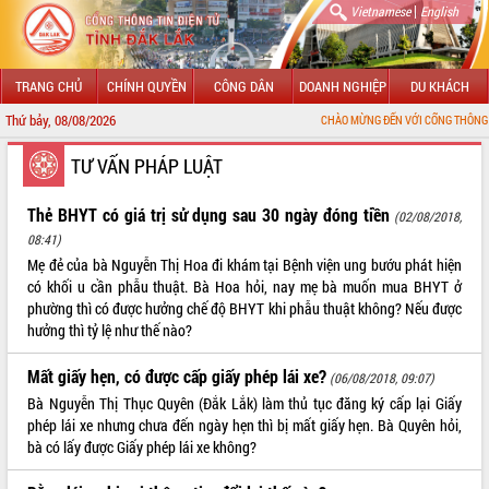
|
Vietnamese
English
TRANG CHỦ
CHÍNH QUYỀN
CÔNG DÂN
DOANH NGHIỆP
DU KHÁCH
Thứ bảy, 08/08/2026
CHÀO MỪNG ĐẾN VỚI CỔNG THÔNG TIN ĐIỆN T
GIỚI THIỆU
TƯ VẤN PHÁP LUẬT
LÃNH ĐẠO UBND TỈNH
Thẻ BHYT có giá trị sử dụng sau 30 ngày đóng tiền
(02/08/2018,
08:41)
TIN TỨC SỰ KIỆN
Mẹ đẻ của bà Nguyễn Thị Hoa đi khám tại Bệnh viện ung bướu phát hiện
có khối u cần phẫu thuật. Bà Hoa hỏi, nay mẹ bà muốn mua BHYT ở
SỞ, BAN, NGÀNH
phường thì có được hưởng chế độ BHYT khi phẫu thuật không? Nếu được
hưởng thì tỷ lệ như thế nào?
UBND CÁC XÃ, PHƯỜNG
Mất giấy hẹn, có được cấp giấy phép lái xe?
(06/08/2018, 09:07)
THÔNG TIN CHỈ ĐẠO ĐIỀU HÀNH
Bà Nguyễn Thị Thục Quyên (Đắk Lắk) làm thủ tục đăng ký cấp lại Giấy
phép lái xe nhưng chưa đến ngày hẹn thì bị mất giấy hẹn. Bà Quyên hỏi,
HỆ THỐNG VĂN BẢN
bà có lấy được Giấy phép lái xe không?
VĂN BẢN HĐND TỈNH