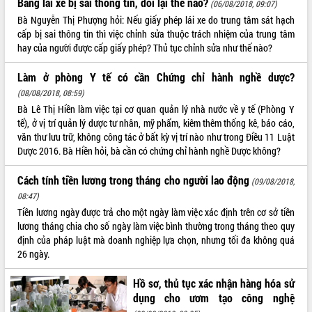
Bằng lái xe bị sai thông tin, đổi lại thế nào?
(06/08/2018, 09:07)
ĐIỂM TIN VĂN BẢN
Bà Nguyễn Thị Phượng hỏi: Nếu giấy phép lái xe do trung tâm sát hạch
cấp bị sai thông tin thì việc chỉnh sửa thuộc trách nhiệm của trung tâm
hay của người được cấp giấy phép? Thủ tục chỉnh sửa như thế nào?
QUY HOẠCH - KẾ HOẠCH
Làm ở phòng Y tế có cần Chứng chỉ hành nghề dược?
QUẢNG CÁO
(08/08/2018, 08:59)
Bà Lê Thị Hiền làm việc tại cơ quan quản lý nhà nước về y tế (Phòng Y
tế), ở vị trí quản lý dược tư nhân, mỹ phẩm, kiêm thêm thống kê, báo cáo,
văn thư lưu trữ, không công tác ở bất kỳ vị trí nào như trong Điều 11 Luật
Dược 2016. Bà Hiền hỏi, bà cần có chứng chỉ hành nghề Dược không?
Cách tính tiền lương trong tháng cho người lao động
(09/08/2018,
08:47)
Tiền lương ngày được trả cho một ngày làm việc xác định trên cơ sở tiền
lương tháng chia cho số ngày làm việc bình thường trong tháng theo quy
định của pháp luật mà doanh nghiệp lựa chọn, nhưng tối đa không quá
26 ngày.
Hồ sơ, thủ tục xác nhận hàng hóa sử
dụng cho ươm tạo công nghệ