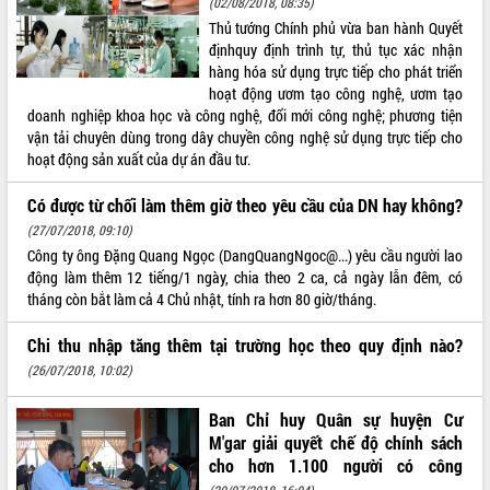
(02/08/2018, 08:35)
Thủ tướng Chính phủ vừa ban hành Quyết
địnhquy định trình tự, thủ tục xác nhận
hàng hóa sử dụng trực tiếp cho phát triển
hoạt động ươm tạo công nghệ, ươm tạo
doanh nghiệp khoa học và công nghệ, đổi mới công nghệ; phương tiện
vận tải chuyên dùng trong dây chuyền công nghệ sử dụng trực tiếp cho
hoạt động sản xuất của dự án đầu tư.
Có được từ chối làm thêm giờ theo yêu cầu của DN hay không?
(27/07/2018, 09:10)
Công ty ông Đặng Quang Ngọc (DangQuangNgoc@...) yêu cầu người lao
động làm thêm 12 tiếng/1 ngày, chia theo 2 ca, cả ngày lẫn đêm, có
tháng còn bắt làm cả 4 Chủ nhật, tính ra hơn 80 giờ/tháng.
Chi thu nhập tăng thêm tại trường học theo quy định nào?
(26/07/2018, 10:02)
Ban Chỉ huy Quân sự huyện Cư
M'gar giải quyết chế độ chính sách
cho hơn 1.100 người có công
(20/07/2018, 16:04)