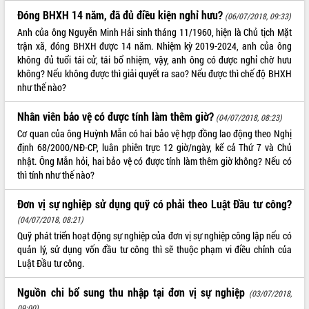
Đóng BHXH 14 năm, đã đủ điều kiện nghỉ hưu?
(06/07/2018, 09:33)
Anh của ông Nguyễn Minh Hải sinh tháng 11/1960, hiện là Chủ tịch Mặt
trận xã, đóng BHXH được 14 năm. Nhiệm kỳ 2019-2024, anh của ông
không đủ tuổi tái cử, tái bổ nhiệm, vậy, anh ông có được nghỉ chờ hưu
không? Nếu không được thì giải quyết ra sao? Nếu được thì chế độ BHXH
như thế nào?
Nhân viên bảo vệ có được tính làm thêm giờ?
(04/07/2018, 08:23)
Cơ quan của ông Huỳnh Mẫn có hai bảo vệ hợp đồng lao động theo Nghị
định 68/2000/NĐ-CP, luân phiên trực 12 giờ/ngày, kể cả Thứ 7 và Chủ
nhật. Ông Mẫn hỏi, hai bảo vệ có được tính làm thêm giờ không? Nếu có
thì tính như thế nào?
Đơn vị sự nghiệp sử dụng quỹ có phải theo Luật Đầu tư công?
(04/07/2018, 08:21)
Quỹ phát triển hoạt động sự nghiệp của đơn vị sự nghiệp công lập nếu có
quản lý, sử dụng vốn đầu tư công thì sẽ thuộc phạm vi điều chỉnh của
Luật Đầu tư công.
Nguồn chi bổ sung thu nhập tại đơn vị sự nghiệp
(03/07/2018,
09:00)