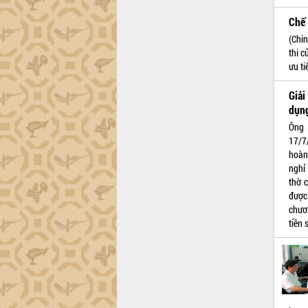
Chế 
(Chi
thi c
ưu t
Giải
dụng
Ông 
17/7
hoàn
nghỉ
thờ 
được
chươ
tiền