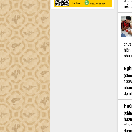
chế 
nếu đ
chưa
hiện
như 
Ngh
(Chi
100%
nhưn
độ n
Hưởn
(Chi
hưởn
cấp 
được