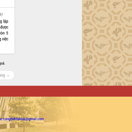
1)
g lập
 được
còn 5
g việc
quả.
cùng →
ặc congttdtdaklak@gmail.com