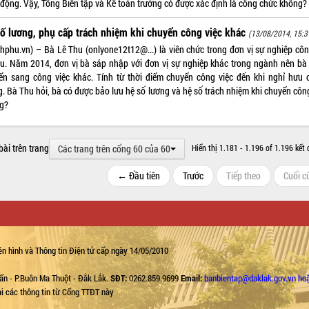
 động. Vậy, Tổng Biên tập và Kế toán trưởng có được xác định là công chức không?
ố lương, phụ cấp trách nhiệm khi chuyển công việc khác
(13/08/2014, 15:3
nhphu.vn) – Bà Lê Thu (onlyone12t12@...) là viên chức trong đơn vị sự nghiệp côn
hu. Năm 2014, đơn vị bà sáp nhập với đơn vị sự nghiệp khác trong ngành nên bà
ển sang công việc khác. Tính từ thời điểm chuyển công việc đến khi nghỉ hưu 
. Bà Thu hỏi, bà có được bảo lưu hệ số lương và hệ số trách nhiệm khi chuyển côn
g?
bài trên trang
Các trang trên cổng 60 của 60
Hiển thị 1.181 - 1.196 of 1.196 kết 
← Đầu tiên
Trước
Tiếp theo
Cuối 
n hình và Thông tin Điện tử cấp ngày 14/05/2010
ẩn - P.Buôn Ma Thuột - Đắk Lắk.
SĐT:
0262.859.9699
Email:
banbientap@daklak.gov.vn ho
lại các thông tin từ Cổng TTĐT này