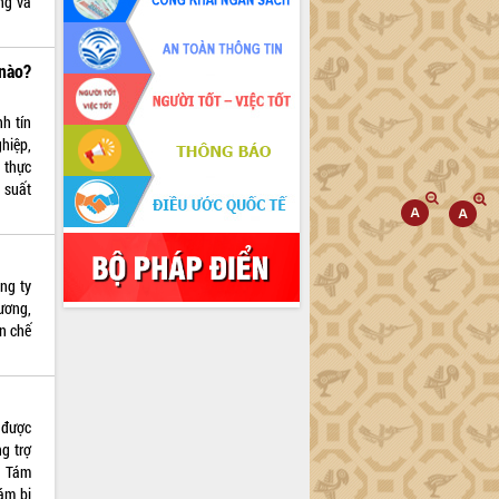
ng và
nào?
h tín
ghiệp,
 thực
 suất
ng ty
ương,
n chế
 được
g trợ
à Tám
ám bị