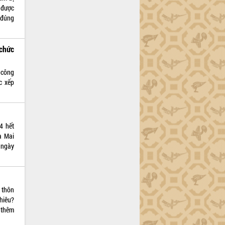
 được
 đúng
chức
 công
c xếp
4 hết
à Mai
 ngày
 thôn
hiêu?
 thêm