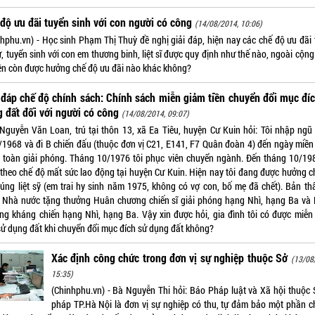
độ ưu đãi tuyển sinh với con người có công
(14/08/2014, 10:06)
nhphu.vn) - Học sinh Phạm Thị Thuỳ đề nghị giải đáp, hiện nay các chế độ ưu đãi 
ử, tuyển sinh với con em thương binh, liệt sĩ được quy định như thế nào, ngoài cộn
iên còn được hưởng chế độ ưu đãi nào khác không?
 đáp chế độ chính sách: Chính sách miễn giảm tiền chuyển đổi mục đí
 đất đối với người có công
(14/08/2014, 09:07)
Nguyễn Văn Loan, trú tại thôn 13, xã Ea Tiêu, huyện Cư Kuin hỏi: Tôi nhập ngũ
/1968 và đi B chiến đấu (thuộc đơn vị C21, E141, F7 Quân đoàn 4) đến ngày miề
 toàn giải phóng. Tháng 10/1976 tôi phục viên chuyển ngành. Đến tháng 10/198
 theo chế độ mất sức lao động tại huyện Cư Kuin. Hiện nay tôi đang được hưởng c
cúng liệt sỹ (em trai hy sinh năm 1975, không có vợ con, bố mẹ đã chết). Bản thâ
 Nhà nước tặng thưởng Huân chương chiến sĩ giải phóng hạng Nhì, hạng Ba và
ng kháng chiến hạng Nhì, hạng Ba. Vậy xin được hỏi, gia đình tôi có được miễn
 sử dụng đất khi chuyển đổi mục đích sử dụng đất không?
Xác định công chức trong đơn vị sự nghiệp thuộc Sở
(13/08
15:35)
(Chinhphu.vn) - Bà Nguyễn Thi hỏi: Báo Pháp luật và Xã hội thuộc 
pháp TP.Hà Nội là đơn vị sự nghiệp có thu, tự đảm bảo một phần ch