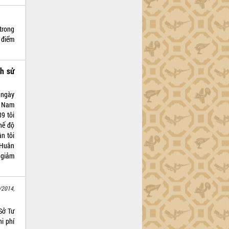
trong
g điểm
ch sử
 ngày
n Nam
9 tôi
hế độ
n tôi
 Huân
 giảm
/2014,
Sở Tư
i phí