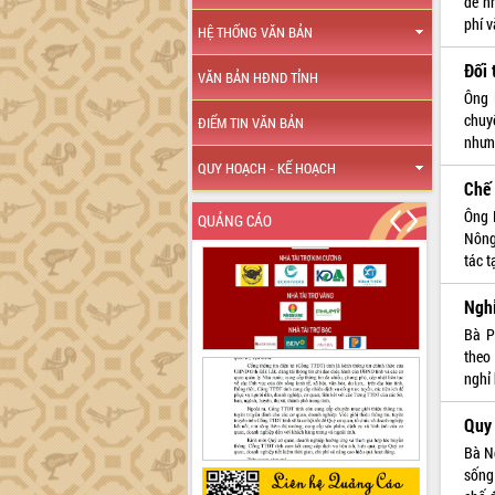
để n
phí v
HỆ THỐNG VĂN BẢN
Đối 
VĂN BẢN HĐND TỈNH
Ông 
chuy
ĐIỂM TIN VĂN BẢN
nhưn
QUY HOẠCH - KẾ HOẠCH
Chế 
Ông 
QUẢNG CÁO
Nông
tác t
Nghi
Bà P
theo
nghỉ
Quy 
Bà Ng
sống