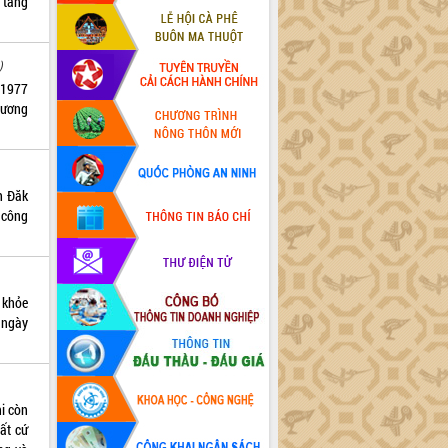
 táng
)
/1977
hương
h Đăk
 công
 khỏe
 ngày
hi còn
ất cứ