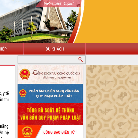
|
Vietnamese
English
IỆP
DU KHÁCH
CHÀO MỪNG ĐẾN VỚI CỔNG THÔNG TIN ĐIỆN TỬ TỈNH ĐẮK LẮK
, y tế
ản thì
 nặng
iên hệ