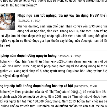
độ nào đối với vợ liệt sĩ. Vậy, trường hợp bà Hồng có được hưởng chế độ nào khô
ược thì thủ tục như thế nào?
Nhập ngũ sau tốt nghiệp, trả nợ vay tín dụng HSSV thế 
(21/08/2014, 15:23)
Khi học đại học, sinh viên Chế Đình Thân có vay vốn từ Chương trìn
dụng đối với học sinh, sinh viên. Tháng 6/2014, sinh viên Thân tốt n
 có việc làm thì nhận được lệnh gọi nhập ngũ. Sinh viên Thân hỏi, trong thời gian
 nghĩa vụ quân sự thì có được gia hạn khoản vay không, nếu được gia hạn thì lãi
thế nào?
ỉ phép năm được hưởng nguyên lương
(20/08/2014, 15:46)
nhphu.vn) – Ông Trần Văn Nhân (nhanvanvtn2@...) hiện đang làm việc tại một cô
 vốn Nhà nước. Trước đây, nghỉ phép hàng năm người lao động không bị trừ l
g năm 2014 ông nghỉ phép thì bị công ty trừ lương. Ông Nhân hỏi: Công ty thực hiệ
hư vậy có đúng không?
g trợ cấp tuất không được hưởng bảo trợ xã hội
(20/08/2014, 15:44)
nhphu.vn) – Theo phản ánh của bà Hà Thị Tám(hatam1000@...), bố mẹ bà Tám đều
g chính sách đối với người có công. Năm 2008, mẹ bà Tám mổ mắt và được hưởn
đối với người tàn tật mức 180.000 đồng/tháng. Năm 2013, bố bà Tám chết, mẹ b
 hưởng chế độ trợ cấp tuất. Tuy nhiên, từ khi hưởng chế độ trợ cấp tuất, mẹ bà T