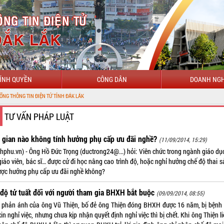
ÍNH QUYỀN
CÔNG DÂN
DOANH NGH
TƯ VẤN PHÁP LUẬT
 gian nào không tính hưởng phụ cấp ưu đãi nghề?
(11/09/2014, 15:29)
hphu.vn) - Ông Hồ Đức Trọng (ductrong24@...) hỏi: Viên chức trong ngành giáo dục
iáo viên, bác sĩ… được cử đi học nâng cao trình độ, hoặc nghỉ hưởng chế độ thai s
ược hưởng phụ cấp ưu đãi nghề không?
độ tử tuất đối với người tham gia BHXH bắt buộc
(09/09/2014, 08:55)
 phản ánh của ông Vũ Thiện, bố đẻ ông Thiện đóng BHXH được 16 năm, bị bệnh
in nghỉ việc, nhưng chưa kịp nhận quyết định nghỉ việc thì bị chết. Khi ông Thiện l