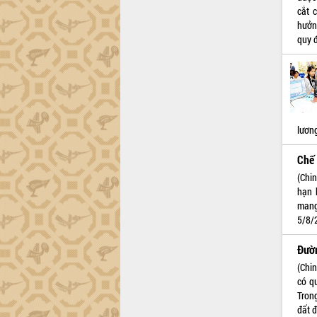
cắt 
hưởn
quy 
lươn
Chế 
(Chi
hạn 
mang
5/8/
Đườn
(Chi
có q
Tron
đất 