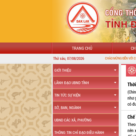
TRANG CHỦ
CH
Thứ sáu, 07/08/2026
GIỚI THIỆU
LÃNH ĐẠO UBND TỈNH
Thời
(Chin
TIN TỨC SỰ KIỆN
như g
có đ
SỞ, BAN, NGÀNH
Chế 
UBND CÁC XÃ, PHƯỜNG
Theo
nên x
THÔNG TIN CHỈ ĐẠO ĐIỀU HÀNH