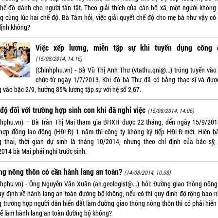
chế độ dành cho người tàn tật. Theo giải thích của cán bộ xã, một người không
g cùng lúc hai chế độ. Bà Tám hỏi, việc giải quyết chế độ cho mẹ bà như vậy có
định không?
Việc xếp lương, miễn tập sự khi tuyển dụng công 
(15/08/2014, 14:16)
(Chinhphu.vn) - Bà Vũ Thị Anh Thư (vtathu.qni@...) trúng tuyển vào
chức từ ngày 1/7/2013. Khi đó bà Thư đã có bằng thạc sĩ và đượ
g vào bậc 2/9, hưởng 85% lương tập sự với hệ số 2,67.
độ đối với trường hợp sinh con khi đã nghỉ việc
(15/08/2014, 14:06)
nhphu.vn) – Bà Trần Thị Mai tham gia BHXH được 22 tháng, đến ngày 15/9/201
hợp đồng lao động (HĐLĐ) 1 năm thì công ty không ký tiếp HĐLĐ mới. Hiện b
 thai, thời gian dự sinh là tháng 10/2014, nhưng theo chỉ định của bác sỹ,
2014 bà Mai phải nghỉ trước sinh.
g nông thôn có cần hành lang an toàn?
(14/08/2014, 10:08)
nhphu.vn) - Ông Nguyễn Văn Xuân (an.geologist@...) hỏi: Đường giao thông nông
uy định về hành lang an toàn đường bộ không, nếu có thì quy định độ rộng bao n
g trường hợp người dân hiến đất làm đường giao thông nông thôn thì có phải hiến
để làm hành lang an toàn đường bộ không?