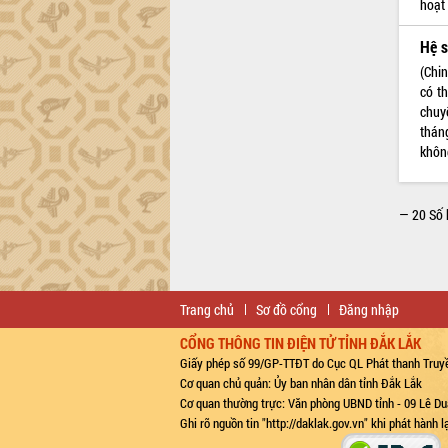
hoạt
Hệ s
(Chi
có t
chuy
tháng
khôn
— 20 Số 
Trang chủ
Sơ đồ cổng
Đăng nhập
CỔNG THÔNG TIN ĐIỆN TỬ TỈNH ĐẮK LẮK
Giấy phép số 99/GP-TTĐT do Cục QL Phát thanh Truyề
Cơ quan chủ quản: Ủy ban nhân dân tỉnh Đắk Lắk
Cơ quan thường trực: Văn phòng UBND tỉnh - 09 Lê Du
Ghi rõ nguồn tin "http://daklak.gov.vn" khi phát hành 