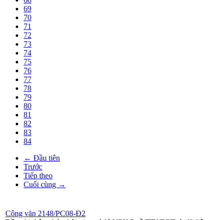
69
70
71
72
73
74
75
76
77
78
79
80
81
82
83
84
← Đầu tiên
Trước
Tiếp theo
Cuối cùng →
Công văn 2148/PC08-Đ2