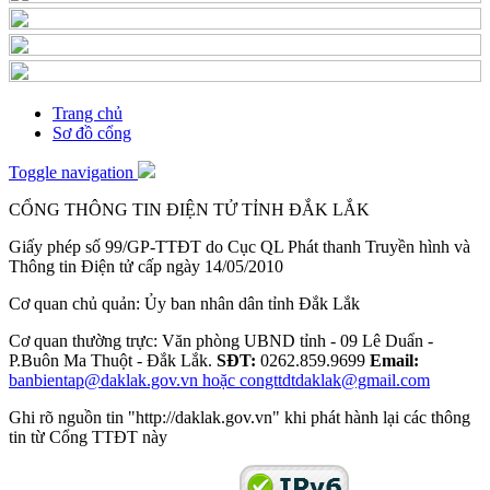
Trang chủ
Sơ đồ cổng
Toggle navigation
CỔNG THÔNG TIN ĐIỆN TỬ TỈNH ĐẮK LẮK
Giấy phép số 99/GP-TTĐT do Cục QL Phát thanh Truyền hình và
Thông tin Điện tử cấp ngày 14/05/2010
Cơ quan chủ quản: Ủy ban nhân dân tỉnh Đắk Lắk
Cơ quan thường trực: Văn phòng UBND tỉnh - 09 Lê Duẩn -
P.Buôn Ma Thuột - Đắk Lắk.
SĐT:
0262.859.9699
Email:
banbientap@daklak.gov.vn hoặc congttdtdaklak@gmail.com
Ghi rõ nguồn tin "http://daklak.gov.vn" khi phát hành lại các thông
tin từ Cổng TTĐT này