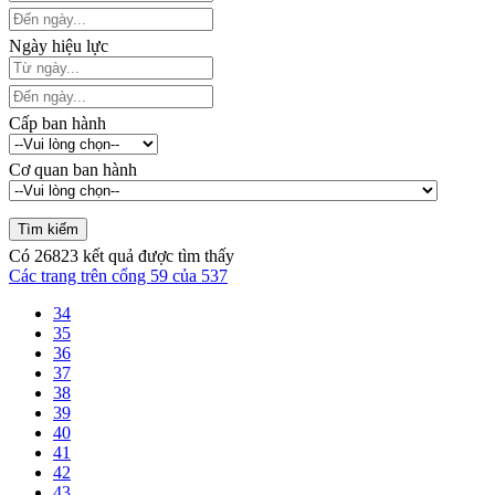
Ngày hiệu lực
Cấp ban hành
Cơ quan ban hành
Có
26823
kết quả được tìm thấy
Các trang trên cổng 59 của 537
34
35
36
37
38
39
40
41
42
43