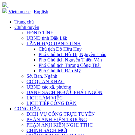
Vietnamese
|
English
Trang chủ
Chính quyền
HĐND TỈNH
UBND tỉnh Đắk Lắk
LÃNH ĐẠO UBND TỈNH
Chủ tịch Đỗ Hữu Huy
Phó Chủ tịch Hồ Thị Nguyên Thảo
Phó Chủ tịch Nguyễn Thiên Văn
Phó Chủ tịch Trương Công Thái
Phó Chủ tịch Đào Mỹ
Sở, Ban, Ngành
CƠ QUAN KHÁC
UBND các xã, phường
DANH SÁCH NGƯỜI PHÁT NGÔN
LỊCH LÀM VIỆC
LỊCH TIẾP CÔNG DÂN
CÔNG DÂN
DỊCH VỤ CÔNG TRỰC TUYẾN
PHẢN ÁNH HIỆN TRƯỜNG
PHẢN ÁNH KIẾN NGHỊ TTHC
CHÍNH SÁCH MỚI