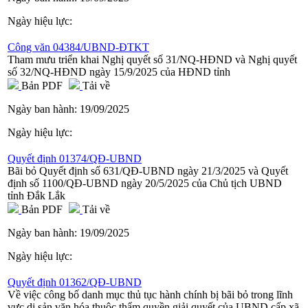
Ngày hiệu lực:
Công văn 04384/UBND-ĐTKT
Tham mưu triển khai Nghị quyết số 31/NQ-HĐND và Nghị quyết
số 32/NQ-HĐND ngày 15/9/2025 của HĐND tỉnh
Bản PDF
Tải về
Ngày ban hành:
19/09/2025
Ngày hiệu lực:
Quyết định 01374/QĐ-UBND
Bãi bỏ Quyết định số 631/QĐ-UBND ngày 21/3/2025 và Quyết
định số 1100/QĐ-UBND ngày 20/5/2025 của Chủ tịch UBND
tỉnh Đắk Lắk
Bản PDF
Tải về
Ngày ban hành:
19/09/2025
Ngày hiệu lực:
Quyết định 01362/QĐ-UBND
Về việc công bố danh mục thủ tục hành chính bị bãi bỏ trong lĩnh
vực di sản văn hóa thuộc thẩm quyền giải quyết của UBND cấp xã