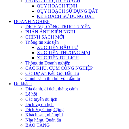
THÔNG TIN QUY HOẠCH
QUY HOẠCH TỈNH
QUY HOẠCH SỬ DỤNG ĐẤT
KẾ HOẠCH SỬ DỤNG ĐẤT
DOANH NGHIỆP
DỊCH VỤ CÔNG TRỰC TUYẾN
PHẢN ÁNH KIẾN NGHỊ
CHÍNH SÁCH MỚI
Thông tin xúc tiến
XÚC TIẾN ĐẦU TƯ
XÚC TIẾN THƯƠNG MẠI
XÚC TIẾN DU LỊCH
Thông tin Doanh nghiệp
CÁC KHU, CỤM CÔNG NGHIỆP
Các Dự Án Kêu Gọi Đầu Tư
Chính sách thu hút vốn đầu tư
Du khách
Địa danh, di tích, thắng cảnh
Lễ hội
Các tuyến du lịch
Dịch vụ du lịch
Dịch Vụ Công Cộng
Khách sạn, nhà nghỉ
Nhà hàng, Quán ăn
BẢO TÀNG