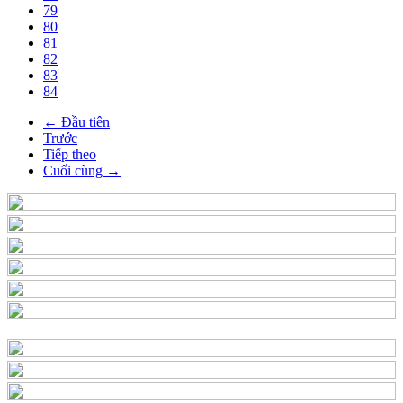
79
80
81
82
83
84
← Đầu tiên
Trước
Tiếp theo
Cuối cùng →