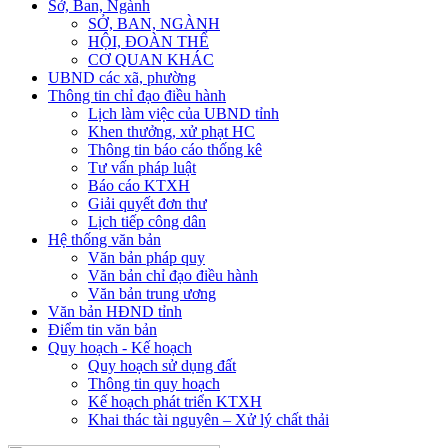
Sở, Ban, Ngành
SỞ, BAN, NGÀNH
HỘI, ĐOÀN THỂ
CƠ QUAN KHÁC
UBND các xã, phường
Thông tin chỉ đạo điều hành
Lịch làm việc của UBND tỉnh
Khen thưởng, xử phạt HC
Thông tin báo cáo thống kê
Tư vấn pháp luật
Báo cáo KTXH
Giải quyết đơn thư
Lịch tiếp công dân
Hệ thống văn bản
Văn bản pháp quy
Văn bản chỉ đạo điều hành
Văn bản trung ương
Văn bản HĐND tỉnh
Điểm tin văn bản
Quy hoạch - Kế hoạch
Quy hoạch sử dụng đất
Thông tin quy hoạch
Kế hoạch phát triển KTXH
Khai thác tài nguyên – Xử lý chất thải