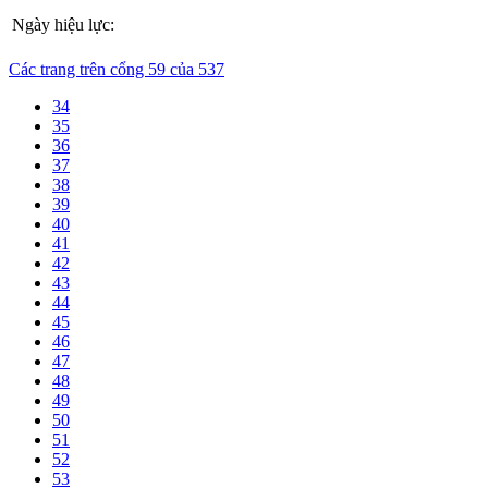
Ngày hiệu lực:
Các trang trên cổng 59 của 537
34
35
36
37
38
39
40
41
42
43
44
45
46
47
48
49
50
51
52
53