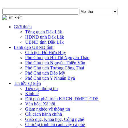
Giới thiệu
Tổng quan Đắk Lắk
HĐND tỉnh Đắk Lắk
UBND tỉnh Đắk Lắk
Lãnh đạo UBND tỉnh
Chủ tịch Đỗ Hữu Huy
Phó Chủ tịch Hồ Thị Nguyên Thảo
Phó Chủ tịch Nguyễn Thiên Văn
Phó Chủ tịch Trương Công Thái
Phó Chủ tịch Đào Mỹ
Phó Chủ tịch Y Nhuân Byă
Tin tức sự kiện
Tiếp cận thông tin
Kinh tế
Đột phá phát triển KHCN, ĐMST, CĐS
Văn hóa, Xã hội
Giảm nghèo về thông tin
Cải cách hành chính
Giáo dục, Khoa học, Công nghệ
Chương trình tái canh cây cà phê