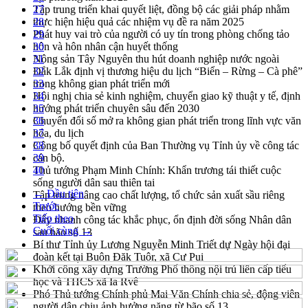
Tập trung triển khai quyết liệt, đồng bộ các giải pháp nhằm
27
thực hiện hiệu quả các nhiệm vụ đề ra năm 2025
28
Phát huy vai trò của người có uy tín trong phòng chống tảo
29
hôn và hôn nhân cận huyết thống
30
Nông sản Tây Nguyên thu hút doanh nghiệp nước ngoài
31
Đắk Lắk định vị thương hiệu du lịch “Biển – Rừng – Cà phê”
32
trong không gian phát triển mới
33
Hội nghị chia sẻ kinh nghiệm, chuyển giao kỹ thuật y tế, định
34
hướng phát triển chuyên sâu đến 2030
35
Chuyển đổi số mở ra không gian phát triển trong lĩnh vực văn
36
hóa, du lịch
37
Công bố quyết định của Ban Thường vụ Tỉnh ủy về công tác
38
cán bộ.
39
Thủ tướng Phạm Minh Chính: Khẩn trương tái thiết cuộc
40
sống người dân sau thiên tai
← Đầu tiên
Tập trung nâng cao chất lượng, tổ chức sản xuất sầu riêng
Trước
theo hướng bền vững
Tiếp theo
Đẩy nhanh công tác khắc phục, ổn định đời sống Nhân dân
Cuối cùng →
sau bão số 13
Bí thư Tỉnh ủy Lương Nguyễn Minh Triết dự Ngày hội đại
đoàn kết tại Buôn Đăk Tuôr, xã Cư Pui
Khởi công xây dựng Trường Phổ thông nội trú liên cấp tiểu
học và THCS xã Ia Rvê
Phó Thủ tướng Chính phủ Mai Văn Chính chia sẻ, động viên
người dân chịu ảnh hưởng nặng từ bão số 13