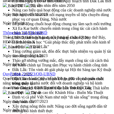
lần thứ Mười Một, HĐND tỉnh khóa X
Hội thảo góp ý hồ sơ điều chỉnh quy hoạch tỉnh Đắk Lắk thời
kỳ 2021-2030, tầm nhìn đến năm 2050
Bản PDF
Tải về
Nâng cao hiệu quả hoạt động của các doanh nghiệp nhà nước
Ngày ban hành:
03/11/2023
Hội nghị triển khai kết nối mạng truyền số liệu chuyên dùng
phục vụ cơ quan Đảng, Nhà nước
Ngày hiệu lực:
Lễ phát động chuỗi hoạt động chung tay làm sạch môi trường
Xã Ea Kar bước chuyển mình trong công tác cải cách hành
Thông báo 726/TB-HĐND
chính mô hình mới
Thông báo dự kiến thời gian, nội dung tổ chức Kỳ họp thứ Bảy,
UBND tỉnh họp báo định kỳ tháng 4 năm 2026
HĐND tỉnh khóa X
Hội thảo khoa học “Giải pháp thúc đẩy phát triển nền kinh tế
xanh tại tỉnh Đắk Lắk”
Bản PDF
Tải về
Tăng cường giám sát, đôn đốc thực hiện nhiệm vụ quản lý tài
Ngày ban hành:
03/11/2023
sản công hàng tuần
Tháo gỡ những vướng mắc, đẩy mạnh công tác cải cách thủ
Ngày hiệu lực:
tục hành chính tại Trung tâm Phục vụ hành chính công tỉnh
Đắk Lắk: Tôn vinh 46 giải pháp tại Hội thi Sáng tạo Kỹ thuật
Quyết định 21/2023/QĐ-UBND
2024 - 2025
Quyết định ban hành Quy chế phối hợp giữa các cơ quan chức
Đắk Lắk rà soát, điều chỉnh Đề án 190 về phát triển nuôi
năng trong quản lý nhà nước đối với doanh nghiệp và hộ kinh
trồng thủy sản
doanh sau đăng ký thành lập trên địa bàn tỉnh Đắk Lắk
Phó Chủ tịch UBND tỉnh Đắk Lắk Trương Công Thái kiểm
tra thực địa Dự án cao tốc Khánh Hòa - Buôn Ma Thuột
Bản PDF
Tải về
Định vị cà phê Việt Nam như một “di sản sống” trong dòng
Ngày ban hành:
03/07/2023
chảy toàn cầu
Xây dựng nông thôn mới: Nâng cao đời sống người dân từ
Ngày hiệu lực:
những mô hình thiết thực