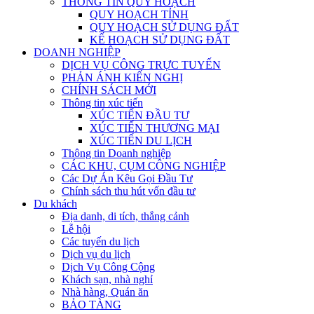
THÔNG TIN QUY HOẠCH
QUY HOẠCH TỈNH
QUY HOẠCH SỬ DỤNG ĐẤT
KẾ HOẠCH SỬ DỤNG ĐẤT
DOANH NGHIỆP
DỊCH VỤ CÔNG TRỰC TUYẾN
PHẢN ÁNH KIẾN NGHỊ
CHÍNH SÁCH MỚI
Thông tin xúc tiến
XÚC TIẾN ĐẦU TƯ
XÚC TIẾN THƯƠNG MẠI
XÚC TIẾN DU LỊCH
Thông tin Doanh nghiệp
CÁC KHU, CỤM CÔNG NGHIỆP
Các Dự Án Kêu Gọi Đầu Tư
Chính sách thu hút vốn đầu tư
Du khách
Địa danh, di tích, thắng cảnh
Lễ hội
Các tuyến du lịch
Dịch vụ du lịch
Dịch Vụ Công Cộng
Khách sạn, nhà nghỉ
Nhà hàng, Quán ăn
BẢO TÀNG