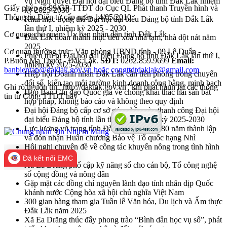
vụ Nghị quyết Đại hội đại biểu Đảng bộ tỉnh Đắk Lắk nhiệm
Giấy phép số 99/GP-TTĐT do Cục QL Phát thanh Truyền hình và
kỳ 2025-2030
Thông tin Điện tử cấp ngày 14/05/2010
Khai mạc trọng thể Đại hội đại biểu Đảng bộ tỉnh Đắk Lắk
lần thứ I, nhiệm kỳ 2025 - 2030
Cơ quan chủ quản: Ủy ban nhân dân tỉnh Đắk Lắk
Đắk Lắk hoàn thành mục tiêu xóa nhà tạm, nhà dột nát năm
2025
Cơ quan thường trực: Văn phòng UBND tỉnh - 09 Lê Duẩn -
Phiên trù bị Đại hội đại biểu Đảng bộ tỉnh Đắk Lắk lần thứ I,
P.Buôn Ma Thuột - Đắk Lắk.
SĐT:
0262.859.9699
Email:
nhiệm kỳ 2025-2030
banbientap@daklak.gov.vn hoặc congttdtdaklak@gmail.com
Hiệp hội Doanh nhân Đắk Lắk cần tiên phong trong chuyển
đổi số, kiến tạo môi trường kinh doanh công bằng, minh bạch
Ghi rõ nguồn tin "http://daklak.gov.vn" khi phát hành lại các thông
Họp Ban Chỉ đạo Quốc gia về chống khai thác hải sản bất
tin từ Cổng TTĐT này
hợp pháp, không báo cáo và không theo quy định
Đại hội Đảng bộ cấp cơ sở góp phần vào thanh công Đại hội
đại biểu Đảng bộ tỉnh lần thứ nhất, nhiệm kỳ 2025-2030
Lực lượng vũ trang tỉnh Đắk Lắk kỷ niệm 80 năm thành lập
và đón nhận Huân chương Bảo vệ Tổ quốc hạng Nhì
Hội nghị chuyên đề về công tác khuyến nông trong tình hình
mới
Đã kết nối EMC
Xã Ea Drăng phổ cập kỹ năng số cho cán bộ, Tổ công nghệ
số cộng đồng và nông dân
Gặp mặt các đồng chí nguyên lãnh đạo tỉnh nhân dịp Quốc
khánh nước Cộng hòa xã hội chủ nghĩa Việt Nam
300 gian hàng tham gia Tuần lễ Văn hóa, Du lịch và Ẩm thực
Đắk Lắk năm 2025
Xã Ea Drăng thúc đẩy phong trào “Bình dân học vụ số”, phát