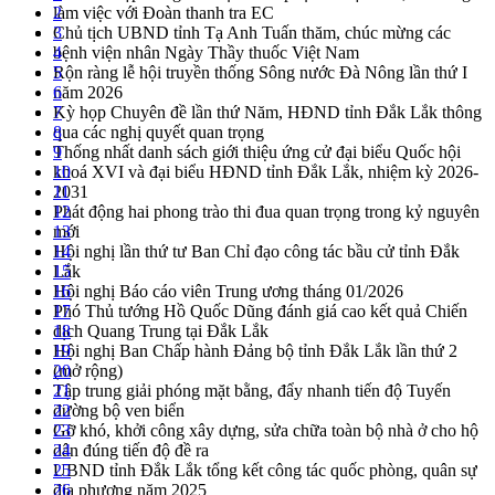
làm việc với Đoàn thanh tra EC
2
Chủ tịch UBND tỉnh Tạ Anh Tuấn thăm, chúc mừng các
3
bệnh viện nhân Ngày Thầy thuốc Việt Nam
4
Rộn ràng lễ hội truyền thống Sông nước Đà Nông lần thứ I
5
năm 2026
6
Kỳ họp Chuyên đề lần thứ Năm, HĐND tỉnh Đắk Lắk thông
7
qua các nghị quyết quan trọng
8
Thống nhất danh sách giới thiệu ứng cử đại biểu Quốc hội
9
khoá XVI và đại biểu HĐND tỉnh Đắk Lắk, nhiệm kỳ 2026-
10
2031
11
Phát động hai phong trào thi đua quan trọng trong kỷ nguyên
12
mới
13
Hội nghị lần thứ tư Ban Chỉ đạo công tác bầu cử tỉnh Đắk
14
Lắk
15
Hội nghị Báo cáo viên Trung ương tháng 01/2026
16
Phó Thủ tướng Hồ Quốc Dũng đánh giá cao kết quả Chiến
17
dịch Quang Trung tại Đắk Lắk
18
Hội nghị Ban Chấp hành Đảng bộ tỉnh Đắk Lắk lần thứ 2
19
(mở rộng)
20
Tập trung giải phóng mặt bằng, đẩy nhanh tiến độ Tuyến
21
đường bộ ven biển
22
Gỡ khó, khởi công xây dựng, sửa chữa toàn bộ nhà ở cho hộ
23
dân đúng tiến độ đề ra
24
UBND tỉnh Đắk Lắk tổng kết công tác quốc phòng, quân sự
25
địa phương năm 2025
26