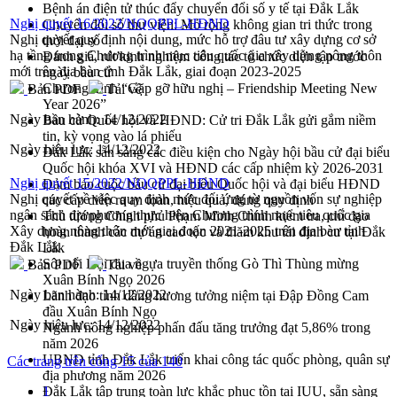
Bệnh án điện tử thúc đẩy chuyển đổi số y tế tại Đắk Lắk
Nghị quyết 16/2022/NQQPPL-HĐND
Chuyển đổi số thư viện: Mở rộng không gian tri thức trong
Nghị quyết quy định nội dung, mức hỗ trợ đâu tư xây dựng cơ sở
thời đại số
hạ tầng trong Chương trình mục tiêu quốc gia xây dựng nông thôn
Đánh giá, rút kinh nghiệm công tác tổ chức diễn tập trước
mới trên địa bàn tỉnh Đắk Lắk, giai đoạn 2023-2025
ngày bầu cử
Chương trình “Gặp gỡ hữu nghị – Friendship Meeting New
Bản PDF
Tải về
Year 2026”
Ngày ban hành:
14/12/2022
Bầu cử Quốc hội và HĐND: Cử tri Đắk Lắk gửi gắm niềm
tin, kỳ vọng vào lá phiếu
Ngày hiệu lực:
14/12/2022
Đắk Lắk sẵn sàng các điều kiện cho Ngày hội bầu cử đại biểu
Quốc hội khóa XVI và HĐND các cấp nhiệm kỳ 2026-2031
Nghị quyết 15/2022/NQQPPL-HĐND
Đảm bảo cuộc bầu cử đại biểu Quốc hội và đại biểu HĐND
Nghị quyết về việc quy định mức đối ứng từ nguồn vốn sự nghiệp
các cấp diễn ra an toàn, hiệu quả, đúng quy định
ngân sách địa phương thực hiện Chương trình mục tiêu quốc gia
Thủ tướng Chính phủ Phạm Minh Chính kiểm tra, chỉ đạo
Xây dựng nông thôn mới giai đoạn 2021-2025 trên địa bàn tỉnh
hoàn thành các dự án cao tốc và thăm khu tái định cư tại Đắk
Đắk Lắk
Lắk
Sôi nổi Hội đua ngựa truyền thống Gò Thì Thùng mừng
Bản PDF
Tải về
Xuân Bính Ngọ 2026
Ngày ban hành:
14/12/2022
Lãnh đạo tỉnh dâng hương tưởng niệm tại Đập Đồng Cam
đầu Xuân Bính Ngọ
Ngày hiệu lực:
14/12/2022
Ngành nông nghiệp phấn đấu tăng trưởng đạt 5,86% trong
năm 2026
UBND tỉnh Đắk Lắk triển khai công tác quốc phòng, quân sự
Các trang trên cổng 15 của 140
địa phương năm 2026
Đắk Lắk tập trung toàn lực khắc phục tồn tại IUU, sẵn sàng
1