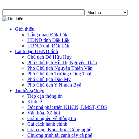
Giới thiệu
Tổng quan Đắk Lắk
HĐND tỉnh Đắk Lắk
UBND tỉnh Đắk Lắk
Lãnh đạo UBND tỉnh
Chủ tịch Đỗ Hữu Huy
Phó Chủ tịch Hồ Thị Nguyên Thảo
Phó Chủ tịch Nguyễn Thiên Văn
Phó Chủ tịch Trương Công Thái
Phó Chủ tịch Đào Mỹ
Phó Chủ tịch Y Nhuân Byă
Tin tức sự kiện
Tiếp cận thông tin
Kinh tế
Đột phá phát triển KHCN, ĐMST, CĐS
Văn hóa, Xã hội
Giảm nghèo về thông tin
Cải cách hành chính
Giáo dục, Khoa học, Công nghệ
Chương trình tái canh cây cà phê