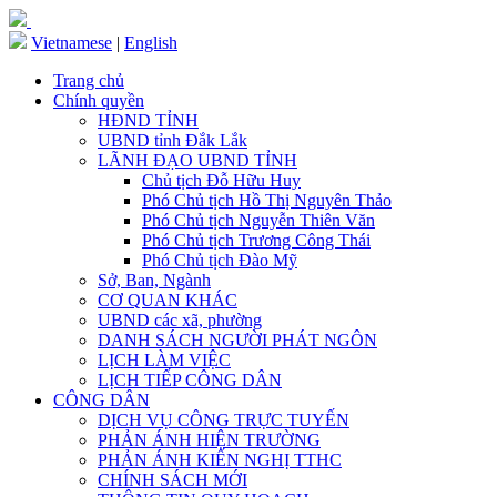
Vietnamese
|
English
Trang chủ
Chính quyền
HĐND TỈNH
UBND tỉnh Đắk Lắk
LÃNH ĐẠO UBND TỈNH
Chủ tịch Đỗ Hữu Huy
Phó Chủ tịch Hồ Thị Nguyên Thảo
Phó Chủ tịch Nguyễn Thiên Văn
Phó Chủ tịch Trương Công Thái
Phó Chủ tịch Đào Mỹ
Sở, Ban, Ngành
CƠ QUAN KHÁC
UBND các xã, phường
DANH SÁCH NGƯỜI PHÁT NGÔN
LỊCH LÀM VIỆC
LỊCH TIẾP CÔNG DÂN
CÔNG DÂN
DỊCH VỤ CÔNG TRỰC TUYẾN
PHẢN ÁNH HIỆN TRƯỜNG
PHẢN ÁNH KIẾN NGHỊ TTHC
CHÍNH SÁCH MỚI