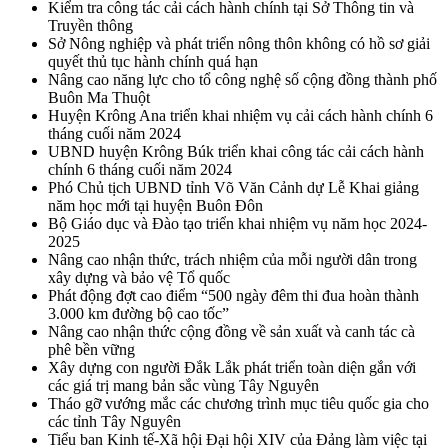
Kiểm tra công tác cải cách hành chính tại Sở Thông tin và
Truyền thông
Sở Nông nghiệp và phát triển nông thôn không có hồ sơ giải
quyết thủ tục hành chính quá hạn
Nâng cao năng lực cho tổ công nghệ số cộng đồng thành phố
Buôn Ma Thuột
Huyện Krông Ana triển khai nhiệm vụ cải cách hành chính 6
tháng cuối năm 2024
UBND huyện Krông Búk triển khai công tác cải cách hành
chính 6 tháng cuối năm 2024
Phó Chủ tịch UBND tỉnh Võ Văn Cảnh dự Lễ Khai giảng
năm học mới tại huyện Buôn Đôn
Bộ Giáo dục và Đào tạo triển khai nhiệm vụ năm học 2024-
2025
Nâng cao nhận thức, trách nhiệm của mỗi người dân trong
xây dựng và bảo vệ Tổ quốc
Phát động đợt cao điểm “500 ngày đêm thi đua hoàn thành
3.000 km đường bộ cao tốc”
Nâng cao nhận thức cộng đồng về sản xuất và canh tác cà
phê bền vững
Xây dựng con người Đắk Lắk phát triển toàn diện gắn với
các giá trị mang bản sắc vùng Tây Nguyên
Tháo gỡ vướng mắc các chương trình mục tiêu quốc gia cho
các tỉnh Tây Nguyên
Tiểu ban Kinh tế-Xã hội Đại hội XIV của Đảng làm việc tại