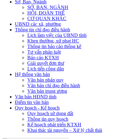
Sở, Ban, Ngành
SỞ, BAN, NGÀNH
HỘI, ĐOÀN THỂ
CƠ QUAN KHÁC
UBND các xã, phường
Thông tin chỉ đạo điều hành
Lịch làm việc của UBND tỉnh
Khen thưởng, xử phạt HC
Thông tin báo cáo thống kê
Tư vấn pháp luật
Báo cáo KTXH
Giải quyết đơn thư
Lịch tiếp công dân
Hệ thống văn bản
Văn bản pháp quy
Văn bản chỉ đạo điều hành
Văn bản trung ương
Văn bản HĐND tỉnh
Điểm tin văn bản
Quy hoạch - Kế hoạch
Quy hoạch sử dụng đất
Thông tin quy hoạch
Kế hoạch phát triển KTXH
Khai thác tài nguyên – Xử lý chất thải