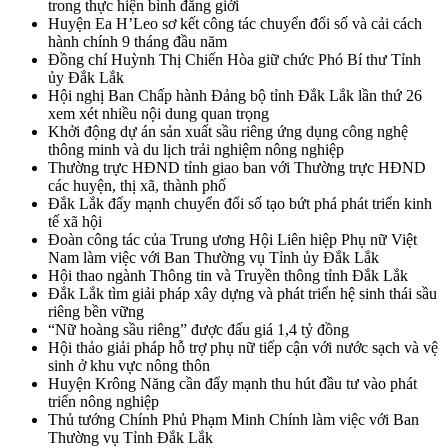
trong thực hiện bình đẳng giới
Huyện Ea H’Leo sơ kết công tác chuyển đổi số và cải cách
hành chính 9 tháng đầu năm
Đồng chí Huỳnh Thị Chiến Hòa giữ chức Phó Bí thư Tỉnh
ủy Đắk Lắk
Hội nghị Ban Chấp hành Đảng bộ tỉnh Đắk Lắk lần thứ 26
xem xét nhiều nội dung quan trọng
Khởi động dự án sản xuất sầu riêng ứng dụng công nghệ
thông minh và du lịch trải nghiệm nông nghiệp
Thường trực HĐND tỉnh giao ban với Thường trực HĐND
các huyện, thị xã, thành phố
Đắk Lắk đẩy mạnh chuyển đổi số tạo bứt phá phát triển kinh
tế xã hội
Đoàn công tác của Trung ương Hội Liên hiệp Phụ nữ Việt
Nam làm việc với Ban Thường vụ Tỉnh ủy Đắk Lắk
Hội thao ngành Thông tin và Truyền thông tỉnh Đắk Lắk
Đắk Lắk tìm giải pháp xây dựng và phát triển hệ sinh thái sầu
riêng bền vững
“Nữ hoàng sầu riêng” được đấu giá 1,4 tỷ đồng
Hội thảo giải pháp hỗ trợ phụ nữ tiếp cận với nước sạch và vệ
sinh ở khu vực nông thôn
Huyện Krông Năng cần đẩy mạnh thu hút đầu tư vào phát
triển nông nghiệp
Thủ tướng Chính Phủ Phạm Minh Chính làm việc với Ban
Thường vụ Tỉnh Đắk Lắk