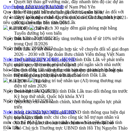
Quyết liệt tháo gỡ vướng mắc, đẩy nhanh tiến độ các dự án
Quyết định 12/2023/QĐ-UBND
trọng điểm trong Khu kinh tế Nam Phú Yên
Quy định về chi phí hỗ trợ chuẩn bị đầu tư, quản lý dự án đối với
Hòn Yến phát triển du lịch gắn với bảo tồn biển
dự án được áp dụng cơ chế đặc thù thuộc các Chương trình mục
Lấy ý kiến điều chỉnh Quy hoạch tỉnh Đắk Lắk thời kỳ 2021-
tiêu quốc gia trên địa bàn tỉnh Đắk Lắk
2030, tầm nhìn đến năm 2050
Phát động chiến dịch 30 ngày đêm giải phóng mặt bằng
Bản PDF
Tải về
Tuyến đường bộ ven biển
Ngày ban hành:
20/03/2023
Đắk Lắk nỗ lực thúc đẩy tăng trưởng kinh tế từ 10% trở lên
trong Quý II/2026
Ngày hiệu lực:
20/03/2023
Đắk Lắk ký kết thỏa thuận hợp tác về chuyển đổi số giai đoạn
2026 – 2030 với Tập đoàn Bưu chính Viễn thông Việt Nam
Nghị quyết 20/2022/NQQPPL-HĐND
Thứ trưởng Bộ Y tế làm việc với tỉnh Đắk Lắk về phát triển
Nghị quyết quy định mức phân bổ kinh phí ngân sách nhà nước
nhân lực y tế cho trạm y tế cấp xã
bảo đảm cho công tác xây dựng văn bản quy phạm pháp luật và
Du lịch Đắk Lắk nâng tầm trải nghiệm du khách thông qua
hoàn thiện hệ thống pháp luật trên địa bàn tỉnh Đắk Lắk
Hệ thống cơ sở dữ liệu và Bản đồ số
Tập huấn ứng dụng trí tuệ nhân tạo (AI) trong thương mại
Bản PDF
Tải về
điện tử năm 2026
Ngày ban hành:
14/12/2022
Đoàn đại biểu Quốc hội tỉnh Đắk Lắk trao đổi thông tin trước
Kỳ họp thứ nhất, Quốc hội khóa XVI
Ngày hiệu lực:
14/12/2022
Quyết liệt cải cách hành chính, khơi thông nguồn lực phát
triển
Nghị quyết 19/2022/NQQPPL-HĐND
Nâng cao hiệu lực, hiệu quả HĐND tỉnh thông qua hiện đại
Nghị quyết Quy định mức chi cho công tác hỗ trợ nạn nhân và
hóa hành chính
mức chi chế độ hỗ trợ cho nạn nhân bị mua bán trên địa bàn tỉnh
Xã Ea Phê gắn cải cách hành chính với chuyển đổi số
Đắk Lắk
Phó Chủ tịch Thường trực UBND tỉnh Hồ Thị Nguyên Thảo