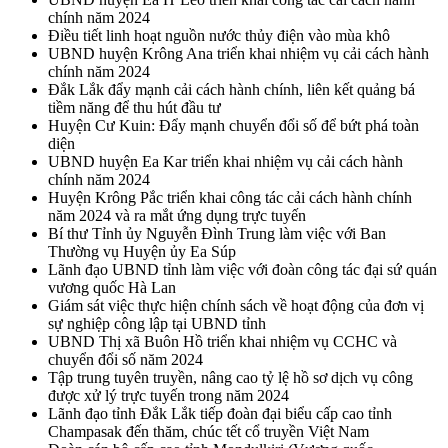
chính năm 2024
Điều tiết linh hoạt nguồn nước thủy điện vào mùa khô
UBND huyện Krông Ana triển khai nhiệm vụ cải cách hành
chính năm 2024
Đắk Lắk đẩy mạnh cải cách hành chính, liên kết quảng bá
tiềm năng để thu hút đầu tư
Huyện Cư Kuin: Đẩy mạnh chuyển đổi số để bứt phá toàn
diện
UBND huyện Ea Kar triển khai nhiệm vụ cải cách hành
chính năm 2024
Huyện Krông Pắc triển khai công tác cải cách hành chính
năm 2024 và ra mắt ứng dụng trực tuyến
Bí thư Tỉnh ủy Nguyễn Đình Trung làm việc với Ban
Thường vụ Huyện ủy Ea Súp
Lãnh đạo UBND tỉnh làm việc với đoàn công tác đại sứ quán
vương quốc Hà Lan
Giám sát việc thực hiện chính sách về hoạt động của đơn vị
sự nghiệp công lập tại UBND tỉnh
UBND Thị xã Buôn Hồ triển khai nhiệm vụ CCHC và
chuyển đổi số năm 2024
Tập trung tuyên truyền, nâng cao tỷ lệ hồ sơ dịch vụ công
được xử lý trực tuyến trong năm 2024
Lãnh đạo tỉnh Đắk Lắk tiếp đoàn đại biểu cấp cao tỉnh
Champasak đến thăm, chúc tết cổ truyền Việt Nam