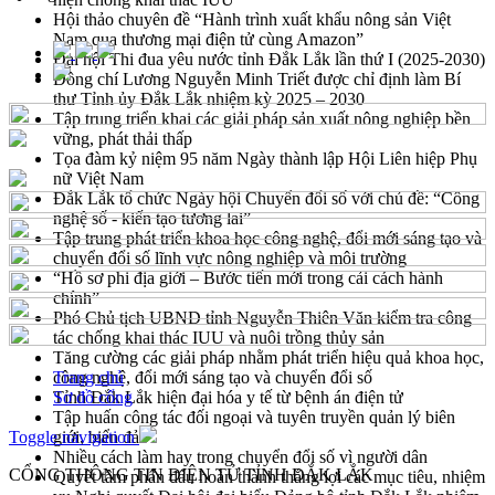
Hội thảo chuyên đề “Hành trình xuất khẩu nông sản Việt
Nam qua thương mại điện tử cùng Amazon”
Đại hội Thi đua yêu nước tỉnh Đắk Lắk lần thứ I (2025-2030)
Đồng chí Lương Nguyễn Minh Triết được chỉ định làm Bí
thư Tỉnh ủy Đắk Lắk nhiệm kỳ 2025 – 2030
Tập trung triển khai các giải pháp sản xuất nông nghiệp bền
vững, phát thải thấp
Tọa đàm kỷ niệm 95 năm Ngày thành lập Hội Liên hiệp Phụ
nữ Việt Nam
Đắk Lắk tổ chức Ngày hội Chuyển đổi số với chủ đề: “Công
nghệ số - kiến tạo tương lai”
Tập trung phát triển khoa học công nghệ, đổi mới sáng tạo và
chuyển đổi số lĩnh vực nông nghiệp và môi trường
“Hồ sơ phi địa giới – Bước tiến mới trong cải cách hành
chính”
Phó Chủ tịch UBND tỉnh Nguyễn Thiên Văn kiểm tra công
tác chống khai thác IUU và nuôi trồng thủy sản
Tăng cường các giải pháp nhằm phát triển hiệu quả khoa học,
công nghệ, đổi mới sáng tạo và chuyển đổi số
Trang chủ
Tỉnh Đắk Lắk hiện đại hóa y tế từ bệnh án điện tử
Sơ đồ cổng
Tập huấn công tác đối ngoại và tuyên truyền quản lý biên
Toggle navigation
giới, biển đảo
Nhiều cách làm hay trong chuyển đổi số vì người dân
CỔNG THÔNG TIN ĐIỆN TỬ TỈNH ĐẮK LẮK
Quyết tâm phấn đấu hoàn thành thắng lợi các mục tiêu, nhiệm