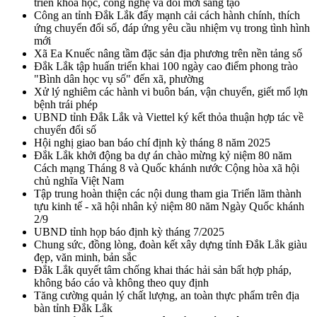
triển khoa học, công nghệ và đổi mới sáng tạo
Công an tỉnh Đắk Lắk đẩy mạnh cải cách hành chính, thích
ứng chuyển đổi số, đáp ứng yêu cầu nhiệm vụ trong tình hình
mới
Xã Ea Knuếc nâng tầm đặc sản địa phương trên nền tảng số
Đắk Lắk tập huấn triển khai 100 ngày cao điểm phong trào
"Bình dân học vụ số" đến xã, phường
Xử lý nghiêm các hành vi buôn bán, vận chuyển, giết mổ lợn
bệnh trái phép
UBND tỉnh Đắk Lắk và Viettel ký kết thỏa thuận hợp tác về
chuyển đổi số
Hội nghị giao ban báo chí định kỳ tháng 8 năm 2025
Đắk Lắk khởi động ba dự án chào mừng kỷ niệm 80 năm
Cách mạng Tháng 8 và Quốc khánh nước Cộng hòa xã hội
chủ nghĩa Việt Nam
Tập trung hoàn thiện các nội dung tham gia Triển lãm thành
tựu kinh tế - xã hội nhân kỷ niệm 80 năm Ngày Quốc khánh
2/9
UBND tỉnh họp báo định kỳ tháng 7/2025
Chung sức, đồng lòng, đoàn kết xây dựng tỉnh Đắk Lắk giàu
đẹp, văn minh, bản sắc
Đắk Lắk quyết tâm chống khai thác hải sản bất hợp pháp,
không báo cáo và không theo quy định
Tăng cường quản lý chất lượng, an toàn thực phẩm trên địa
bàn tỉnh Đắk Lắk