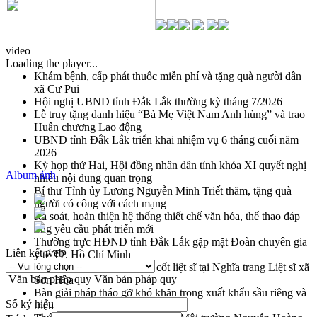
video
Loading the player...
Khám bệnh, cấp phát thuốc miễn phí và tặng quà người dân
xã Cư Pui
Hội nghị UBND tỉnh Đắk Lắk thường kỳ tháng 7/2026
Lễ truy tặng danh hiệu “Bà Mẹ Việt Nam Anh hùng” và trao
Huân chương Lao động
UBND tỉnh Đắk Lắk triển khai nhiệm vụ 6 tháng cuối năm
2026
Kỳ họp thứ Hai, Hội đồng nhân dân tỉnh khóa XI quyết nghị
Album ảnh
nhiều nội dung quan trọng
Bí thư Tỉnh ủy Lương Nguyễn Minh Triết thăm, tặng quà
người có công với cách mạng
Rà soát, hoàn thiện hệ thống thiết chế văn hóa, thể thao đáp
ứng yêu cầu phát triển mới
Thường trực HĐND tỉnh Đắk Lắk gặp mặt Đoàn chuyên gia
Liên kết web
y tế TP. Hồ Chí Minh
Lễ truy điệu và an táng hài cốt liệt sĩ tại Nghĩa trang Liệt sĩ xã
Văn bản pháp quy
Văn bản pháp quy
Sơn Hòa
Bàn giải pháp tháo gỡ khó khăn trong xuất khẩu sầu riêng và
Số ký hiệu
triển khai quy định EUDR