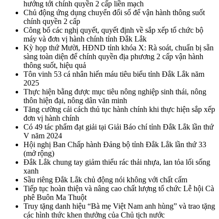
hướng tới chính quyền 2 cấp liền mạch
Chủ động ứng dụng chuyển đổi số để vận hành thông suốt
chính quyền 2 cấp
Công bố các nghị quyết, quyết định về sắp xếp tổ chức bộ
máy và đơn vị hành chính tỉnh Đắk Lắk
Kỳ họp thứ Mười, HĐND tỉnh khóa X: Rà soát, chuẩn bị sẵn
sàng toàn diện để chính quyền địa phương 2 cấp vận hành
thông suốt, hiệu quả
Tôn vinh 53 cá nhân hiến máu tiêu biểu tỉnh Đắk Lắk năm
2025
Thực hiện bằng được mục tiêu nông nghiệp sinh thái, nông
thôn hiện đại, nông dân văn minh
Tăng cường cải cách thủ tục hành chính khi thực hiện sắp xếp
đơn vị hành chính
Có 49 tác phẩm đạt giải tại Giải Báo chí tỉnh Đắk Lắk lần thứ
V năm 2024
Hội nghị Ban Chấp hành Đảng bộ tỉnh Đắk Lắk lần thứ 33
(mở rộng)
Đắk Lắk chung tay giảm thiểu rác thải nhựa, lan tỏa lối sống
xanh
Sầu riêng Đắk Lắk chủ động nói không với chất cấm
Tiếp tục hoàn thiện và nâng cao chất lượng tổ chức Lễ hội Cà
phê Buôn Ma Thuột
Truy tặng danh hiệu “Bà mẹ Việt Nam anh hùng” và trao tặng
các hình thức khen thưởng của Chủ tịch nước