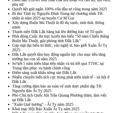
phụ nữ
Quyết liệt giải ngân 100% vốn đầu tư công trong năm 2025
Bí thư Tỉnh ủy Nguyễn Đình Trung dự chương trình Tết
nhân ái năm 2025 tại huyện Cư M’Gar
Xây dựng Buôn Ma Thuột là đô thị xanh, sinh thái, thông
minh
Thanh niên Đắk Lắk hăng hái lên đường bảo vệ Tổ quốc
Phát động Cuộc thi trực tuyến tìm hiểu “50 năm Chiến thắng
Buôn Ma Thuột, giải phóng tỉnh Đắk Lắk”
Gặp mặt đại biểu trí thức, văn nghệ sĩ, báo giới Xuân Ất Tỵ
2025
Đắk Lắk quyết tâm huy động nguồn lực cho mục tiêu tăng
trưởng hai con số năm 2025
Sơ kết 5 năm triển khai tiếp nhận và trả kết quả TTHC tại
Trung tâm phục vụ hành chính công
Điểm sáng xuất khẩu nông sản Đắk Lắk
Nhiều chuyển biến tích cực trong phát triển kinh tế - xã hội ở
Đắk Lắk
Tăng cường đảm bảo an toàn vệ sinh thực phẩm dịp Tết
Nguyên đán Ất Tỵ 2025
Phó Chủ tịch Quốc hội Trần Quang Phương thăm, làm việc
tại Đắk Lắk
"Xuân Quê hương" - Ất Tỵ năm 2025
Khai mạc Hội Báo Xuân Ất Tỵ năm 2025