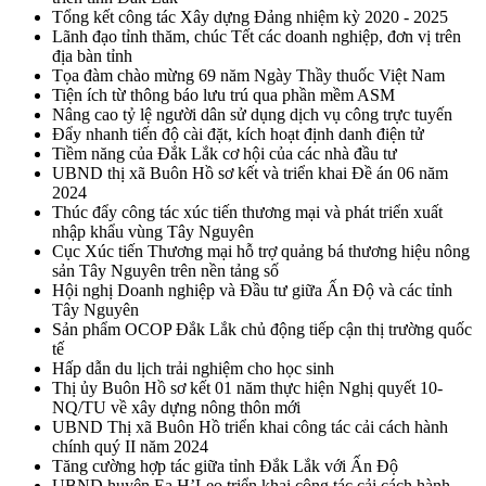
Tổng kết công tác Xây dựng Đảng nhiệm kỳ 2020 - 2025
Lãnh đạo tỉnh thăm, chúc Tết các doanh nghiệp, đơn vị trên
địa bàn tỉnh
Tọa đàm chào mừng 69 năm Ngày Thầy thuốc Việt Nam
Tiện ích từ thông báo lưu trú qua phần mềm ASM
Nâng cao tỷ lệ người dân sử dụng dịch vụ công trực tuyến
Đẩy nhanh tiến độ cài đặt, kích hoạt định danh điện tử
Tiềm năng của Đắk Lắk cơ hội của các nhà đầu tư
UBND thị xã Buôn Hồ sơ kết và triển khai Đề án 06 năm
2024
Thúc đẩy công tác xúc tiến thương mại và phát triển xuất
nhập khẩu vùng Tây Nguyên
Cục Xúc tiến Thương mại hỗ trợ quảng bá thương hiệu nông
sản Tây Nguyên trên nền tảng số
Hội nghị Doanh nghiệp và Đầu tư giữa Ấn Độ và các tỉnh
Tây Nguyên
Sản phẩm OCOP Đắk Lắk chủ động tiếp cận thị trường quốc
tế
Hấp dẫn du lịch trải nghiệm cho học sinh
Thị ủy Buôn Hồ sơ kết 01 năm thực hiện Nghị quyết 10-
NQ/TU về xây dựng nông thôn mới
UBND Thị xã Buôn Hồ triển khai công tác cải cách hành
chính quý II năm 2024
Tăng cường hợp tác giữa tỉnh Đắk Lắk với Ấn Độ
UBND huyện Ea H’Leo triển khai công tác cải cách hành