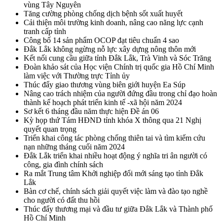
vùng Tây Nguyên
Tăng cường phòng chống dịch bệnh sốt xuất huyết
Cải thiện môi trường kinh doanh, nâng cao năng lực cạnh
tranh cấp tỉnh
Công bố 14 sản phẩm OCOP đạt tiêu chuẩn 4 sao
Đắk Lắk không ngừng nỗ lực xây dựng nông thôn mới
Kết nối cung cầu giữa tỉnh Đắk Lắk, Trà Vinh và Sóc Trăng
Đoàn khảo sát của Học viện Chính trị quốc gia Hồ Chí Minh
làm việc với Thường trực Tỉnh ủy
Thúc đẩy giao thương vùng biên giới huyện Ea Súp
Nâng cao trách nhiệm của người đứng đầu trong chỉ đạo hoàn
thành kế hoạch phát triển kinh tế -xã hội năm 2024
Sơ kết 6 tháng đầu năm thực hiện Đề án 06
Kỳ họp thứ Tám HĐND tỉnh khóa X thông qua 21 Nghị
quyết quan trọng
Triển khai công tác phòng chống thiên tai và tìm kiếm cứu
nạn những tháng cuối năm 2024
Đắk Lắk triển khai nhiều hoạt động ý nghĩa tri ân người có
công, gia đình chính sách
Ra mắt Trung tâm Khởi nghiệp đổi mới sáng tạo tỉnh Đắk
Lắk
Bàn cơ chế, chính sách giải quyết việc làm và đào tạo nghề
cho người có đất thu hồi
Thúc đẩy thương mại và đầu tư giữa Đắk Lắk và Thành phố
Hồ Chí Minh