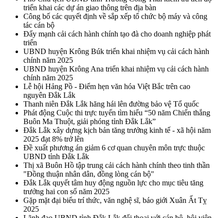
triển khai các dự án giao thông trên địa bàn
Công bố các quyết định về sắp xếp tổ chức bộ máy và công
tác cán bộ
Đẩy mạnh cải cách hành chính tạo đà cho doanh nghiệp phát
triển
UBND huyện Krông Búk triển khai nhiệm vụ cải cách hành
chính năm 2025
UBND huyện Krông Ana triển khai nhiệm vụ cải cách hành
chính năm 2025
Lễ hội Hảng Pồ - Điểm hẹn văn hóa Việt Bắc trên cao
nguyên Đắk Lắk
Thanh niên Đắk Lắk hăng hái lên đường bảo vệ Tổ quốc
Phát động Cuộc thi trực tuyến tìm hiểu “50 năm Chiến thắng
Buôn Ma Thuột, giải phóng tỉnh Đắk Lắk”
Đắk Lắk xây dựng kịch bản tăng trưởng kinh tế - xã hội năm
2025 đạt 8% trở lên
Đề xuất phương án giảm 6 cơ quan chuyên môn trực thuộc
UBND tỉnh Đắk Lắk
Thị xã Buôn Hồ tập trung cải cách hành chính theo tinh thần
"Đồng thuận nhân dân, đồng lòng cán bộ"
Đắk Lắk quyết tâm huy động nguồn lực cho mục tiêu tăng
trưởng hai con số năm 2025
Gặp mặt đại biểu trí thức, văn nghệ sĩ, báo giới Xuân Ất Tỵ
2025
Lãnh đạo UBND tỉnh Đắk Lắk đối thoại với cán bộ, hội viên,