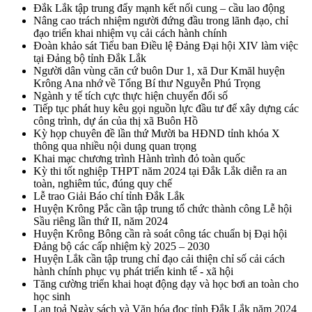
Đắk Lắk tập trung đẩy mạnh kết nối cung – cầu lao động
Nâng cao trách nhiệm người đứng đầu trong lãnh đạo, chỉ
đạo triển khai nhiệm vụ cải cách hành chính
Đoàn khảo sát Tiểu ban Điều lệ Đảng Đại hội XIV làm việc
tại Đảng bộ tỉnh Đắk Lắk
Người dân vùng căn cứ buôn Dur 1, xã Dur Kmăl huyện
Krông Ana nhớ về Tổng Bí thư Nguyễn Phú Trọng
Ngành y tế tích cực thực hiện chuyển đổi số
Tiếp tục phát huy kêu gọi nguồn lực đầu tư để xây dựng các
công trình, dự án của thị xã Buôn Hồ
Kỳ họp chuyên đề lần thứ Mười ba HĐND tỉnh khóa X
thông qua nhiều nội dung quan trọng
Khai mạc chương trình Hành trình đỏ toàn quốc
Kỳ thi tốt nghiệp THPT năm 2024 tại Đắk Lắk diễn ra an
toàn, nghiêm túc, đúng quy chế
Lễ trao Giải Báo chí tỉnh Đắk Lắk
Huyện Krông Pắc cần tập trung tổ chức thành công Lễ hội
Sầu riêng lần thứ II, năm 2024
Huyện Krông Bông cần rà soát công tác chuẩn bị Đại hội
Đảng bộ các cấp nhiệm kỳ 2025 – 2030
Huyện Lắk cần tập trung chỉ đạo cải thiện chỉ số cải cách
hành chính phục vụ phát triển kinh tế - xã hội
Tăng cường triển khai hoạt động dạy và học bơi an toàn cho
học sinh
Lan toả Ngày sách và Văn hóa đọc tỉnh Đắk Lắk năm 2024