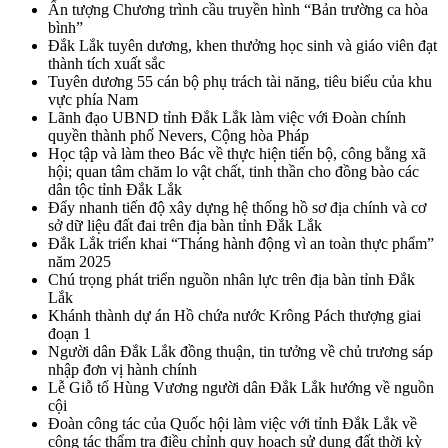
Ấn tượng Chương trình cầu truyền hình “Bản trường ca hòa
bình”
Đắk Lắk tuyên dương, khen thưởng học sinh và giáo viên đạt
thành tích xuất sắc
Tuyên dương 55 cán bộ phụ trách tài năng, tiêu biểu của khu
vực phía Nam
Lãnh đạo UBND tỉnh Đắk Lắk làm việc với Đoàn chính
quyền thành phố Nevers, Cộng hòa Pháp
Học tập và làm theo Bác về thực hiện tiến bộ, công bằng xã
hội; quan tâm chăm lo vật chất, tinh thần cho đồng bào các
dân tộc tỉnh Đắk Lắk
Đẩy nhanh tiến độ xây dựng hệ thống hồ sơ địa chính và cơ
sở dữ liệu đất đai trên địa bàn tỉnh Đắk Lắk
Đắk Lắk triển khai “Tháng hành động vì an toàn thực phẩm”
năm 2025
Chú trọng phát triển nguồn nhân lực trên địa bàn tỉnh Đắk
Lắk
Khánh thành dự án Hồ chứa nước Krông Pách thượng giai
đoạn 1
Người dân Đắk Lắk đồng thuận, tin tưởng về chủ trương sáp
nhập đơn vị hành chính
Lễ Giỗ tổ Hùng Vương người dân Đắk Lắk hướng về nguồn
cội
Đoàn công tác của Quốc hội làm việc với tỉnh Đắk Lắk về
công tác thẩm tra điều chỉnh quy hoạch sử dụng đất thời kỳ