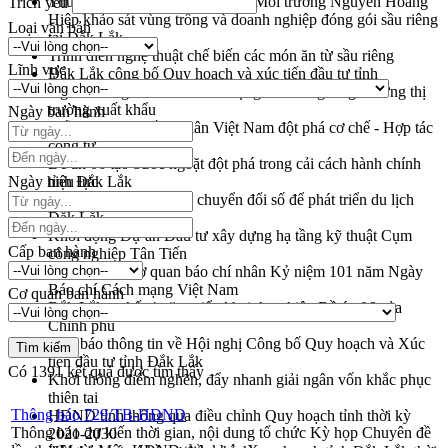
Thứ trưởng Bộ Nông nghiệp và Môi trường Nguyễn Hoàng
Trích yếu
Hiệp khảo sát vùng trồng và doanh nghiệp đóng gói sầu riêng
Loại văn bản
tại Đắk Lắk
Trình diễn nghệ thuật chế biến các món ăn từ sầu riêng
Lĩnh vực
Đắk Lắk công bố Quy hoạch và xúc tiến đầu tư tỉnh
Ngành cá ngừ Đắk Lắk chủ động thích ứng để giữ vững thị
trường xuất khẩu
Ngày ban hành
Diễn đàn Kinh tế tư nhân Việt Nam đột phá cơ chế - Hợp tác
công tư
Đề án 06 tạo bước ngoặt đột phá trong cải cách hành chính
Ngày hiệu lực
tỉnh Đắk Lắk
Kết nối tour, đẩy mạnh chuyển đổi số để phát triển du lịch
Đắk Lắk
Khởi động Dự án Đầu tư xây dựng hạ tầng kỹ thuật Cụm
Cấp ban hành
công nghiệp Tân Tiến
Gặp mặt các cơ quan báo chí nhân Kỷ niệm 101 năm Ngày
Báo chí Cách mạng Việt Nam
Cơ quan ban hành
Đắk Lắk sơ kết 4 năm triển khai thực hiện Đề án 06 của
Chính phủ
Họp báo thông tin về Hội nghị Công bố Quy hoạch và Xúc
tiến đầu tư tỉnh Đắk Lắk
Có
1391
kết quả được tìm thấy
Khơi thông điểm nghẽn, đẩy nhanh giải ngân vốn khắc phục
thiên tai
Thông báo 729/TB-HĐND
HĐND tỉnh thông qua điều chỉnh Quy hoạch tỉnh thời kỳ
Thông báo dự kiến thời gian, nội dung tổ chức Kỳ họp Chuyên đề
2021-2030