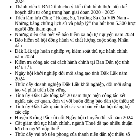
2024
Thành viên UBND tỉnh cho ý kiến tình hình thực hiện kế
hoạch đầu tư công trung hạn giai đoạn 2020 - 2025
Triển lãm lưu động “Hoàng Sa, Trường Sa của Việt Nam -
Những bằng chứng lịch sử và pháp lý” thu hút hơn 5.300 lượt
người đến tham quan
Những điều cần biết về bảo hiểm xã hội tự nguyện năm 2024
Bảo hiểm xã hội đồng hành vì chất lượng cuộc sống Nhân
dân
Đắk Lắk tập huấn nghiệp vụ kiểm soát thủ tục hành chính
năm 2024
Kiểm tra công tác cải cách hành chính tại Ban Dân tộc tỉnh
Đắk Lắk
Ngày hội khởi nghiệp đổi mới sáng tạo tỉnh Đắk Lắk năm
2024
Thúc đẩy doanh nghiệp Đắk Lắk khởi nghiệp, đổi mới sáng
tạo và phát triển bền vững
Tỉnh ủy Đắk Lắk tổng kết 20 năm thực hiện công tác kết
nghĩa các cơ quan, đơn vị với buôn đồng bào dân tộc thiểu số
Tỉnh ủy Đắk Lắk quán triệt các văn bản về đại hội đảng bộ
các cấp
Huyện Krông Pắc sôi nổi Ngày hội chuyển đổi số năm 2024
Cắt giảm thủ tục hành chính, ngành Thuế đã tạo nhiều thuận
lợi cho người nộp thuế
Thúc đẩy vai trò tiên phong của thanh niên dân tộc thiểu số