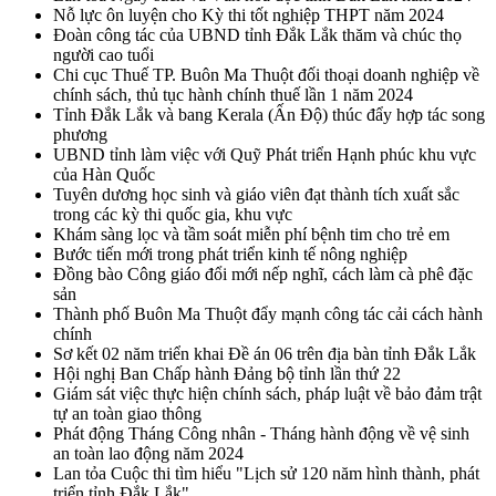
Nỗ lực ôn luyện cho Kỳ thi tốt nghiệp THPT năm 2024
Đoàn công tác của UBND tỉnh Đắk Lắk thăm và chúc thọ
người cao tuổi
Chi cục Thuế TP. Buôn Ma Thuột đối thoại doanh nghiệp về
chính sách, thủ tục hành chính thuế lần 1 năm 2024
Tỉnh Đắk Lắk và bang Kerala (Ấn Độ) thúc đẩy hợp tác song
phương
UBND tỉnh làm việc với Quỹ Phát triển Hạnh phúc khu vực
của Hàn Quốc
Tuyên dương học sinh và giáo viên đạt thành tích xuất sắc
trong các kỳ thi quốc gia, khu vực
Khám sàng lọc và tầm soát miễn phí bệnh tim cho trẻ em
Bước tiến mới trong phát triển kinh tế nông nghiệp
Đồng bào Công giáo đổi mới nếp nghĩ, cách làm cà phê đặc
sản
Thành phố Buôn Ma Thuột đẩy mạnh công tác cải cách hành
chính
Sơ kết 02 năm triển khai Đề án 06 trên địa bàn tỉnh Đắk Lắk
Hội nghị Ban Chấp hành Đảng bộ tỉnh lần thứ 22
Giám sát việc thực hiện chính sách, pháp luật về bảo đảm trật
tự an toàn giao thông
Phát động Tháng Công nhân - Tháng hành động về vệ sinh
an toàn lao động năm 2024
Lan tỏa Cuộc thi tìm hiểu "Lịch sử 120 năm hình thành, phát
triển tỉnh Đắk Lắk"