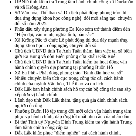
UBND tỉnh kiểm tra Trung tâm hành chính công xã Durkmăn
và xã Krông Ana
Sở Văn hóa, Thể thao và Du lịch phát động phong trào thi
đua ứng dụng khoa học công nghệ, đổi mới sáng tạo, chuyển
đổi số năm 2025
Phấn đấu xây dựng phường Ea Kao sớm trở thành điểm đến
“Hiện đại, văn minh, nghĩa tình, bản sắc”
Xã Krông Pắc tổ chức Lễ phát động thi đua đẩy mạnh ứng
dụng khoa học - công nghệ, chuyển đổi số
Chủ tịch UBND tỉnh Tạ Anh Tuấn thăm, làm việc tại xã biên
giới Ea Bung và đồn Biên phòng cửa khẩu Đắk Ruê
Chủ tịch UBND tỉnh Tạ Anh Tuấn kiểm tra hoạt động vận
hành chính quyền địa phương tại phường Buôn Hồ
Xã Ea Phê - Phát động phong trào “Bình dân học vụ số”
Nhiều chuyển biến tích cực trong công tác cải cách hành
chính của ngành Văn hóa, Thể thao và du lịch
Đắk Lắk ban hành chính sách hỗ trợ cán bộ công tác sau sắp
xếp đơn vị hành chính
Lãnh đạo tỉnh Đắk Lắk thăm, tặng quà gia đình chính sách,
người có công
Phường Buôn Hồ tập trung đổi mới cách vận hành trung tâm
phục vụ hành chính, đáp ứng tốt nhất nhu cầu của nhân dân
Bí thư Tỉnh uỷ Nguyễn Đình Trung kiểm tra vận hành Trung
tâm hành chính công cấp xã
Đắk Lắk khắc phục "điểm nghẽn" cải cách hành chính,