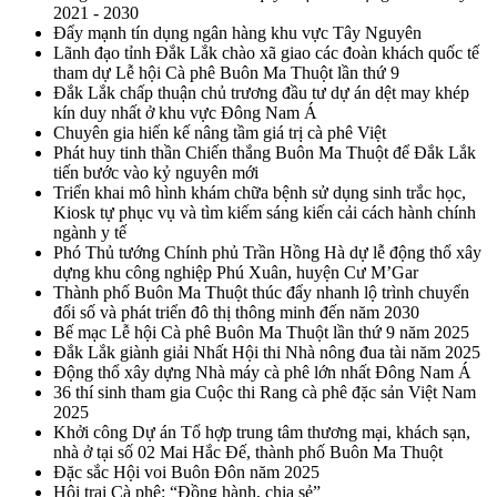
2021 - 2030
Đẩy mạnh tín dụng ngân hàng khu vực Tây Nguyên
Lãnh đạo tỉnh Đắk Lắk chào xã giao các đoàn khách quốc tế
tham dự Lễ hội Cà phê Buôn Ma Thuột lần thứ 9
Đắk Lắk chấp thuận chủ trương đầu tư dự án dệt may khép
kín duy nhất ở khu vực Đông Nam Á
Chuyên gia hiến kế nâng tầm giá trị cà phê Việt
Phát huy tinh thần Chiến thắng Buôn Ma Thuột để Đắk Lắk
tiến bước vào kỷ nguyên mới
Triển khai mô hình khám chữa bệnh sử dụng sinh trắc học,
Kiosk tự phục vụ và tìm kiếm sáng kiến cải cách hành chính
ngành y tế
Phó Thủ tướng Chính phủ Trần Hồng Hà dự lễ động thổ xây
dựng khu công nghiệp Phú Xuân, huyện Cư M’Gar
Thành phố Buôn Ma Thuột thúc đẩy nhanh lộ trình chuyển
đổi số và phát triển đô thị thông minh đến năm 2030
Bế mạc Lễ hội Cà phê Buôn Ma Thuột lần thứ 9 năm 2025
Đắk Lắk giành giải Nhất Hội thi Nhà nông đua tài năm 2025
Động thổ xây dựng Nhà máy cà phê lớn nhất Đông Nam Á
36 thí sinh tham gia Cuộc thi Rang cà phê đặc sản Việt Nam
2025
Khởi công Dự án Tổ hợp trung tâm thương mại, khách sạn,
nhà ở tại số 02 Mai Hắc Đế, thành phố Buôn Ma Thuột
Đặc sắc Hội voi Buôn Đôn năm 2025
Hội trại Cà phê: “Đồng hành, chia sẻ”