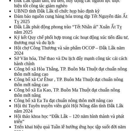
Đắk Lắk quan tâm, ưu tiên, huy động các nguồn lực thực
hiện tốt công tác giảm nghèo
UBND tỉnh Đắk Lắk tổ chức họp báo định kỳ
Đảm bảo nguồn cung hàng hóa trong dịp Tết Nguyên đán Ất
Tỵ 2025
Đắk Lắk phát động phong trào “Tết Nhân ái” Xuân Ất Tỵ
năm 2025
Ký kết Quy chế phối hợp trong các hoạt động xúc tiến đầu tư,
thương mại và du lịch
Hội chợ Công Thương và sản phẩm OCOP – Đắk Lắk năm
2024
Sở Văn hóa, Thể thao và Du lịch đẩy mạnh công tác cải cách
hành chính
Công bố xã Hòa Thắng, TP. Buôn Ma Thuột đạt chuẩn nông
thôn mới nâng cao
Công bố xã Cư Êbur , TP. Buôn Ma Thuột đạt chuẩn nông
thôn mới nâng cao
Công bố xã Ea Kao, TP. Buôn Ma Thuột đạt chuẩn nông
thôn mới nâng
Công bố xã Ea Tu đạt chuẩn nông thôn mới nâng cao
Hội thi Tuyên truyền viên giỏi Hội Nông dân tỉnh Đắk Lắk
năm 2024
Hội thảo khoa học “Đắk Lắk – 120 năm hình thành và phát
triển”
Triển khai hiệu quả Tuần lễ hưởng ứng học tập suốt đời năm