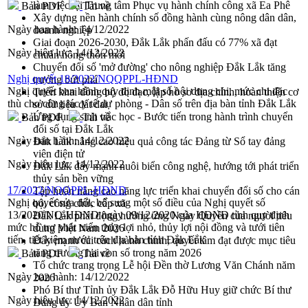
làm việc tại Trung tâm Phục vụ hành chính công xã Ea Phê
Bản PDF
Tải về
Xây dựng nền hành chính số đồng hành cùng nông dân dân,
Ngày ban hành:
14/12/2022
doanh nghiệp
Giai đoạn 2026-2030, Đắk Lắk phấn đấu có 77% xã đạt
Ngày hiệu lực:
14/12/2022
chuẩn nông thôn mới
Chuyển đổi số 'mở đường' cho nông nghiệp Đắk Lắk tăng
Nghị quyết 18/2022/NQQPPL-HĐND
trưởng bứt phá
Nghị quyết ban hành quy định một số nội dung chi, mức chi đặc
Triển khai đồng bộ đo đạc, lập hồ sơ địa chính, hoàn thiện cơ
thù cho công tác y tế dự phòng - Dân số trên địa bàn tỉnh Đắk Lắk
sở dữ liệu đất đai
Ứng dụng sinh trắc học - Bước tiến trong hành trình chuyển
Bản PDF
Tải về
đổi số tại Đắk Lắk
Ngày ban hành:
14/12/2022
Đắk Lắk nâng cao hiệu quả công tác Đảng từ Sổ tay đảng
viên điện tử
Ngày hiệu lực:
14/12/2022
Đắk Lắk đẩy mạnh nuôi biển công nghệ, hướng tới phát triển
thủy sản bền vững
17/2022/NQQPPL-HĐND
Tập huấn nâng cao năng lực triển khai chuyển đổi số cho cán
Nghị quyết sửa đổi, bổ sung một số điều của Nghị quyết số
bộ, công chức cấp xã
13/2020/NQ-HĐND ngày 09/12/2020 của HĐND tỉnh quy định
Đắk Lắk phát động hưởng ứng Ngày Quyền của người tiêu
mức hỗ trợ phát triển thủy lợi nhỏ, thủy lợi nội đồng và tưới tiên
dùng Việt Nam 2026
tiến, tiết kiệm nước trên địa bàn tỉnh Đắk Lắk
Đẩy mạnh cải cách hành chính, quyết tâm đạt được mục tiêu
tăng trưởng hai con số trong năm 2026
Bản PDF
Tải về
Tổ chức trang trọng Lễ hội Đền thờ Lương Văn Chánh năm
Ngày ban hành:
14/12/2022
2026
Phó Bí thư Tỉnh ủy Đắk Lắk Đỗ Hữu Huy giữ chức Bí thư
Ngày hiệu lực:
14/12/2022
Đảng ủy Ủy Ban Nhân dân tỉnh