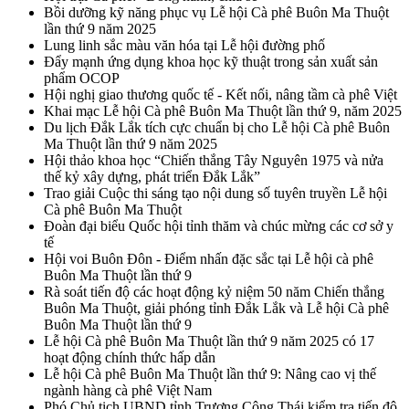
Bồi dưỡng kỹ năng phục vụ Lễ hội Cà phê Buôn Ma Thuột
lần thứ 9 năm 2025
Lung linh sắc màu văn hóa tại Lễ hội đường phố
Đẩy mạnh ứng dụng khoa học kỹ thuật trong sản xuất sản
phẩm OCOP
Hội nghị giao thương quốc tế - Kết nối, nâng tầm cà phê Việt
Khai mạc Lễ hội Cà phê Buôn Ma Thuột lần thứ 9, năm 2025
Du lịch Đắk Lắk tích cực chuẩn bị cho Lễ hội Cà phê Buôn
Ma Thuột lần thứ 9 năm 2025
Hội thảo khoa học “Chiến thắng Tây Nguyên 1975 và nửa
thế kỷ xây dựng, phát triển Đắk Lắk”
Trao giải Cuộc thi sáng tạo nội dung số tuyên truyền Lễ hội
Cà phê Buôn Ma Thuột
Đoàn đại biểu Quốc hội tỉnh thăm và chúc mừng các cơ sở y
tế
Hội voi Buôn Đôn - Điểm nhấn đặc sắc tại Lễ hội cà phê
Buôn Ma Thuột lần thứ 9
Rà soát tiến độ các hoạt động kỷ niệm 50 năm Chiến thắng
Buôn Ma Thuột, giải phóng tỉnh Đắk Lắk và Lễ hội Cà phê
Buôn Ma Thuột lần thứ 9
Lễ hội Cà phê Buôn Ma Thuột lần thứ 9 năm 2025 có 17
hoạt động chính thức hấp dẫn
Lễ hội Cà phê Buôn Ma Thuột lần thứ 9: Nâng cao vị thế
ngành hàng cà phê Việt Nam
Phó Chủ tịch UBND tỉnh Trương Công Thái kiểm tra tiến độ