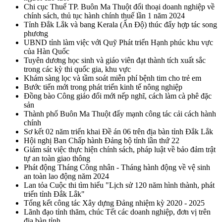
Chi cục Thuế TP. Buôn Ma Thuột đối thoại doanh nghiệp về
chính sách, thủ tục hành chính thuế lần 1 năm 2024
Tỉnh Đắk Lắk và bang Kerala (Ấn Độ) thúc đẩy hợp tác song
phương
UBND tỉnh làm việc với Quỹ Phát triển Hạnh phúc khu vực
của Hàn Quốc
Tuyên dương học sinh và giáo viên đạt thành tích xuất sắc
trong các kỳ thi quốc gia, khu vực
Khám sàng lọc và tầm soát miễn phí bệnh tim cho trẻ em
Bước tiến mới trong phát triển kinh tế nông nghiệp
Đồng bào Công giáo đổi mới nếp nghĩ, cách làm cà phê đặc
sản
Thành phố Buôn Ma Thuột đẩy mạnh công tác cải cách hành
chính
Sơ kết 02 năm triển khai Đề án 06 trên địa bàn tỉnh Đắk Lắk
Hội nghị Ban Chấp hành Đảng bộ tỉnh lần thứ 22
Giám sát việc thực hiện chính sách, pháp luật về bảo đảm trật
tự an toàn giao thông
Phát động Tháng Công nhân - Tháng hành động về vệ sinh
an toàn lao động năm 2024
Lan tỏa Cuộc thi tìm hiểu "Lịch sử 120 năm hình thành, phát
triển tỉnh Đắk Lắk"
Tổng kết công tác Xây dựng Đảng nhiệm kỳ 2020 - 2025
Lãnh đạo tỉnh thăm, chúc Tết các doanh nghiệp, đơn vị trên
địa bàn tỉnh