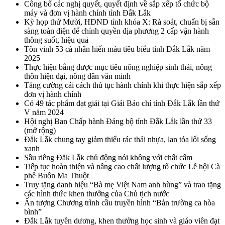
Công bố các nghị quyết, quyết định về sắp xếp tổ chức bộ
máy và đơn vị hành chính tỉnh Đắk Lắk
Kỳ họp thứ Mười, HĐND tỉnh khóa X: Rà soát, chuẩn bị sẵn
sàng toàn diện để chính quyền địa phương 2 cấp vận hành
thông suốt, hiệu quả
Tôn vinh 53 cá nhân hiến máu tiêu biểu tỉnh Đắk Lắk năm
2025
Thực hiện bằng được mục tiêu nông nghiệp sinh thái, nông
thôn hiện đại, nông dân văn minh
Tăng cường cải cách thủ tục hành chính khi thực hiện sắp xếp
đơn vị hành chính
Có 49 tác phẩm đạt giải tại Giải Báo chí tỉnh Đắk Lắk lần thứ
V năm 2024
Hội nghị Ban Chấp hành Đảng bộ tỉnh Đắk Lắk lần thứ 33
(mở rộng)
Đắk Lắk chung tay giảm thiểu rác thải nhựa, lan tỏa lối sống
xanh
Sầu riêng Đắk Lắk chủ động nói không với chất cấm
Tiếp tục hoàn thiện và nâng cao chất lượng tổ chức Lễ hội Cà
phê Buôn Ma Thuột
Truy tặng danh hiệu “Bà mẹ Việt Nam anh hùng” và trao tặng
các hình thức khen thưởng của Chủ tịch nước
Ấn tượng Chương trình cầu truyền hình “Bản trường ca hòa
bình”
Đắk Lắk tuyên dương, khen thưởng học sinh và giáo viên đạt