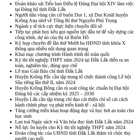
Đoàn khảo sát Tiểu ban Điều lệ Đảng Đại hội XIV làm việc
tại Đảng bộ tỉnh Đắk Lắk
Người dân vùng căn cứ buôn Dur 1, xã Dur Kmăl huyện
Krông Ana nhớ về Tổng Bí thư Nguyễn Phú Trọng
Ngành y tế tích cực thực hiện chuyển đổi số
Tiếp tục phát huy kêu gọi nguồn lực đầu tư để xây dựng các
công trình, dự án của thị xã Buôn Hồ
Kỳ họp chuyên đề lần thứ Mười ba HĐND tỉnh khóa X
thông qua nhiều nội dung quan trọng
Khai mạc chương trình Hành trình đỏ toàn quốc
Kỳ thi tốt nghiệp THPT năm 2024 tại Đắk Lắk diễn ra an
toàn, nghiêm túc, đúng quy chế
Lễ trao Giải Báo chí tỉnh Đắk Lắk
Huyện Krông Pắc cần tập trung tổ chức thành công Lễ hội
Sầu riêng lần thứ II, năm 2024
Huyện Krông Bông cần rà soát công tác chuẩn bị Đại hội
Đảng bộ các cấp nhiệm kỳ 2025 – 2030
Huyện Lắk cần tập trung chỉ đạo cải thiện chỉ số cải cách
hành chính phục vụ phát triển kinh tế - xã hội
Tăng cường triển khai hoạt động dạy và học bơi an toàn cho
học sinh
Lan toả Ngày sách và Văn hóa đọc tỉnh Đắk Lắk năm 2024
Nỗ lực ôn luyện cho Kỳ thi tốt nghiệp THPT năm 2024
Đoàn công tác của UBND tỉnh Đắk Lắk thăm và chúc thọ
người cao tuổi