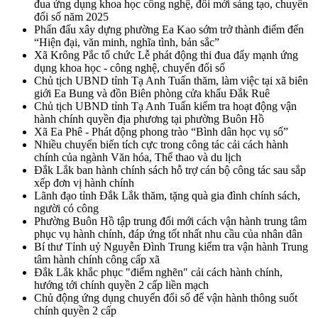
đua ứng dụng khoa học công nghệ, đổi mới sáng tạo, chuyển
đổi số năm 2025
Phấn đấu xây dựng phường Ea Kao sớm trở thành điểm đến
“Hiện đại, văn minh, nghĩa tình, bản sắc”
Xã Krông Pắc tổ chức Lễ phát động thi đua đẩy mạnh ứng
dụng khoa học - công nghệ, chuyển đổi số
Chủ tịch UBND tỉnh Tạ Anh Tuấn thăm, làm việc tại xã biên
giới Ea Bung và đồn Biên phòng cửa khẩu Đắk Ruê
Chủ tịch UBND tỉnh Tạ Anh Tuấn kiểm tra hoạt động vận
hành chính quyền địa phương tại phường Buôn Hồ
Xã Ea Phê - Phát động phong trào “Bình dân học vụ số”
Nhiều chuyển biến tích cực trong công tác cải cách hành
chính của ngành Văn hóa, Thể thao và du lịch
Đắk Lắk ban hành chính sách hỗ trợ cán bộ công tác sau sắp
xếp đơn vị hành chính
Lãnh đạo tỉnh Đắk Lắk thăm, tặng quà gia đình chính sách,
người có công
Phường Buôn Hồ tập trung đổi mới cách vận hành trung tâm
phục vụ hành chính, đáp ứng tốt nhất nhu cầu của nhân dân
Bí thư Tỉnh uỷ Nguyễn Đình Trung kiểm tra vận hành Trung
tâm hành chính công cấp xã
Đắk Lắk khắc phục "điểm nghẽn" cải cách hành chính,
hướng tới chính quyền 2 cấp liền mạch
Chủ động ứng dụng chuyển đổi số để vận hành thông suốt
chính quyền 2 cấp