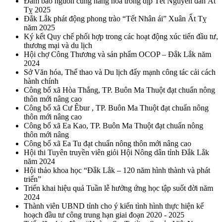
Đảm bảo nguồn cung hàng hóa trong dịp Tết Nguyên đán Ất
Tỵ 2025
Đắk Lắk phát động phong trào “Tết Nhân ái” Xuân Ất Tỵ
năm 2025
Ký kết Quy chế phối hợp trong các hoạt động xúc tiến đầu tư,
thương mại và du lịch
Hội chợ Công Thương và sản phẩm OCOP – Đắk Lắk năm
2024
Sở Văn hóa, Thể thao và Du lịch đẩy mạnh công tác cải cách
hành chính
Công bố xã Hòa Thắng, TP. Buôn Ma Thuột đạt chuẩn nông
thôn mới nâng cao
Công bố xã Cư Êbur , TP. Buôn Ma Thuột đạt chuẩn nông
thôn mới nâng cao
Công bố xã Ea Kao, TP. Buôn Ma Thuột đạt chuẩn nông
thôn mới nâng
Công bố xã Ea Tu đạt chuẩn nông thôn mới nâng cao
Hội thi Tuyên truyền viên giỏi Hội Nông dân tỉnh Đắk Lắk
năm 2024
Hội thảo khoa học “Đắk Lắk – 120 năm hình thành và phát
triển”
Triển khai hiệu quả Tuần lễ hưởng ứng học tập suốt đời năm
2024
Thành viên UBND tỉnh cho ý kiến tình hình thực hiện kế
hoạch đầu tư công trung hạn giai đoạn 2020 - 2025