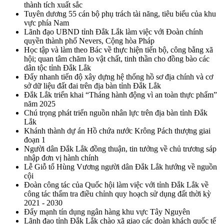
thành tích xuất sắc
Tuyên dương 55 cán bộ phụ trách tài năng, tiêu biểu của khu
vực phía Nam
Lãnh đạo UBND tỉnh Đắk Lắk làm việc với Đoàn chính
quyền thành phố Nevers, Cộng hòa Pháp
Học tập và làm theo Bác về thực hiện tiến bộ, công bằng xã
hội; quan tâm chăm lo vật chất, tinh thần cho đồng bào các
dân tộc tỉnh Đắk Lắk
Đẩy nhanh tiến độ xây dựng hệ thống hồ sơ địa chính và cơ
sở dữ liệu đất đai trên địa bàn tỉnh Đắk Lắk
Đắk Lắk triển khai “Tháng hành động vì an toàn thực phẩm”
năm 2025
Chú trọng phát triển nguồn nhân lực trên địa bàn tỉnh Đắk
Lắk
Khánh thành dự án Hồ chứa nước Krông Pách thượng giai
đoạn 1
Người dân Đắk Lắk đồng thuận, tin tưởng về chủ trương sáp
nhập đơn vị hành chính
Lễ Giỗ tổ Hùng Vương người dân Đắk Lắk hướng về nguồn
cội
Đoàn công tác của Quốc hội làm việc với tỉnh Đắk Lắk về
công tác thẩm tra điều chỉnh quy hoạch sử dụng đất thời kỳ
2021 - 2030
Đẩy mạnh tín dụng ngân hàng khu vực Tây Nguyên
Lãnh đạo tỉnh Đắk Lắk chào xã giao các đoàn khách quốc tế