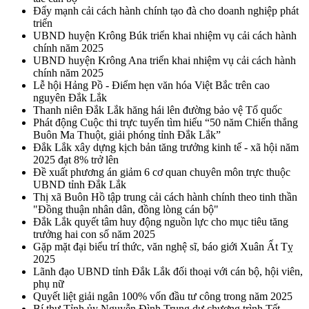
Đẩy mạnh cải cách hành chính tạo đà cho doanh nghiệp phát
triển
UBND huyện Krông Búk triển khai nhiệm vụ cải cách hành
chính năm 2025
UBND huyện Krông Ana triển khai nhiệm vụ cải cách hành
chính năm 2025
Lễ hội Hảng Pồ - Điểm hẹn văn hóa Việt Bắc trên cao
nguyên Đắk Lắk
Thanh niên Đắk Lắk hăng hái lên đường bảo vệ Tổ quốc
Phát động Cuộc thi trực tuyến tìm hiểu “50 năm Chiến thắng
Buôn Ma Thuột, giải phóng tỉnh Đắk Lắk”
Đắk Lắk xây dựng kịch bản tăng trưởng kinh tế - xã hội năm
2025 đạt 8% trở lên
Đề xuất phương án giảm 6 cơ quan chuyên môn trực thuộc
UBND tỉnh Đắk Lắk
Thị xã Buôn Hồ tập trung cải cách hành chính theo tinh thần
"Đồng thuận nhân dân, đồng lòng cán bộ"
Đắk Lắk quyết tâm huy động nguồn lực cho mục tiêu tăng
trưởng hai con số năm 2025
Gặp mặt đại biểu trí thức, văn nghệ sĩ, báo giới Xuân Ất Tỵ
2025
Lãnh đạo UBND tỉnh Đắk Lắk đối thoại với cán bộ, hội viên,
phụ nữ
Quyết liệt giải ngân 100% vốn đầu tư công trong năm 2025
Bí thư Tỉnh ủy Nguyễn Đình Trung dự chương trình Tết