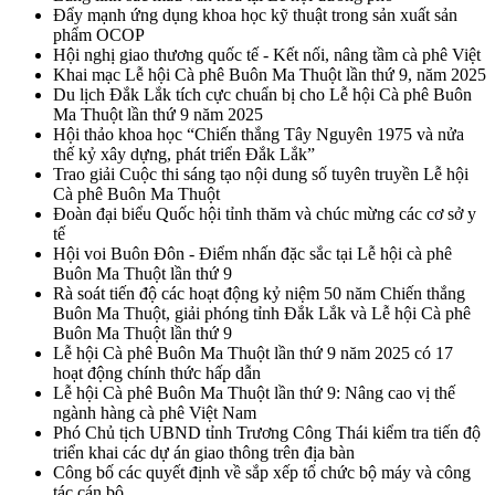
Đẩy mạnh ứng dụng khoa học kỹ thuật trong sản xuất sản
phẩm OCOP
Hội nghị giao thương quốc tế - Kết nối, nâng tầm cà phê Việt
Khai mạc Lễ hội Cà phê Buôn Ma Thuột lần thứ 9, năm 2025
Du lịch Đắk Lắk tích cực chuẩn bị cho Lễ hội Cà phê Buôn
Ma Thuột lần thứ 9 năm 2025
Hội thảo khoa học “Chiến thắng Tây Nguyên 1975 và nửa
thế kỷ xây dựng, phát triển Đắk Lắk”
Trao giải Cuộc thi sáng tạo nội dung số tuyên truyền Lễ hội
Cà phê Buôn Ma Thuột
Đoàn đại biểu Quốc hội tỉnh thăm và chúc mừng các cơ sở y
tế
Hội voi Buôn Đôn - Điểm nhấn đặc sắc tại Lễ hội cà phê
Buôn Ma Thuột lần thứ 9
Rà soát tiến độ các hoạt động kỷ niệm 50 năm Chiến thắng
Buôn Ma Thuột, giải phóng tỉnh Đắk Lắk và Lễ hội Cà phê
Buôn Ma Thuột lần thứ 9
Lễ hội Cà phê Buôn Ma Thuột lần thứ 9 năm 2025 có 17
hoạt động chính thức hấp dẫn
Lễ hội Cà phê Buôn Ma Thuột lần thứ 9: Nâng cao vị thế
ngành hàng cà phê Việt Nam
Phó Chủ tịch UBND tỉnh Trương Công Thái kiểm tra tiến độ
triển khai các dự án giao thông trên địa bàn
Công bố các quyết định về sắp xếp tổ chức bộ máy và công
tác cán bộ