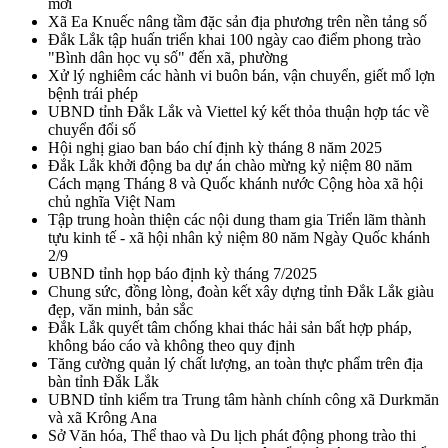
mới
Xã Ea Knuếc nâng tầm đặc sản địa phương trên nền tảng số
Đắk Lắk tập huấn triển khai 100 ngày cao điểm phong trào
"Bình dân học vụ số" đến xã, phường
Xử lý nghiêm các hành vi buôn bán, vận chuyển, giết mổ lợn
bệnh trái phép
UBND tỉnh Đắk Lắk và Viettel ký kết thỏa thuận hợp tác về
chuyển đổi số
Hội nghị giao ban báo chí định kỳ tháng 8 năm 2025
Đắk Lắk khởi động ba dự án chào mừng kỷ niệm 80 năm
Cách mạng Tháng 8 và Quốc khánh nước Cộng hòa xã hội
chủ nghĩa Việt Nam
Tập trung hoàn thiện các nội dung tham gia Triển lãm thành
tựu kinh tế - xã hội nhân kỷ niệm 80 năm Ngày Quốc khánh
2/9
UBND tỉnh họp báo định kỳ tháng 7/2025
Chung sức, đồng lòng, đoàn kết xây dựng tỉnh Đắk Lắk giàu
đẹp, văn minh, bản sắc
Đắk Lắk quyết tâm chống khai thác hải sản bất hợp pháp,
không báo cáo và không theo quy định
Tăng cường quản lý chất lượng, an toàn thực phẩm trên địa
bàn tỉnh Đắk Lắk
UBND tỉnh kiểm tra Trung tâm hành chính công xã Durkmăn
và xã Krông Ana
Sở Văn hóa, Thể thao và Du lịch phát động phong trào thi