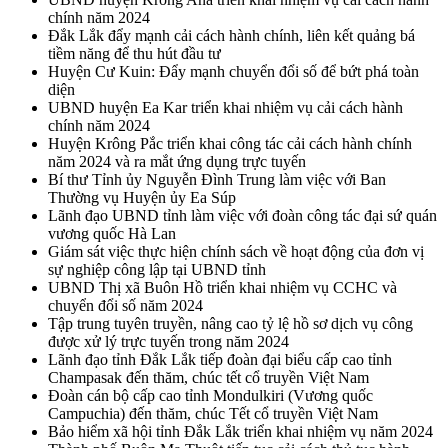
chính năm 2024
Đắk Lắk đẩy mạnh cải cách hành chính, liên kết quảng bá
tiềm năng để thu hút đầu tư
Huyện Cư Kuin: Đẩy mạnh chuyển đổi số để bứt phá toàn
diện
UBND huyện Ea Kar triển khai nhiệm vụ cải cách hành
chính năm 2024
Huyện Krông Pắc triển khai công tác cải cách hành chính
năm 2024 và ra mắt ứng dụng trực tuyến
Bí thư Tỉnh ủy Nguyễn Đình Trung làm việc với Ban
Thường vụ Huyện ủy Ea Súp
Lãnh đạo UBND tỉnh làm việc với đoàn công tác đại sứ quán
vương quốc Hà Lan
Giám sát việc thực hiện chính sách về hoạt động của đơn vị
sự nghiệp công lập tại UBND tỉnh
UBND Thị xã Buôn Hồ triển khai nhiệm vụ CCHC và
chuyển đổi số năm 2024
Tập trung tuyên truyền, nâng cao tỷ lệ hồ sơ dịch vụ công
được xử lý trực tuyến trong năm 2024
Lãnh đạo tỉnh Đắk Lắk tiếp đoàn đại biểu cấp cao tỉnh
Champasak đến thăm, chúc tết cổ truyền Việt Nam
Đoàn cán bộ cấp cao tỉnh Mondulkiri (Vương quốc
Campuchia) đến thăm, chúc Tết cổ truyền Việt Nam
Bảo hiểm xã hội tỉnh Đắk Lắk triển khai nhiệm vụ năm 2024