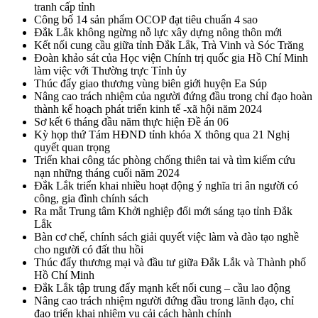
tranh cấp tỉnh
Công bố 14 sản phẩm OCOP đạt tiêu chuẩn 4 sao
Đắk Lắk không ngừng nỗ lực xây dựng nông thôn mới
Kết nối cung cầu giữa tỉnh Đắk Lắk, Trà Vinh và Sóc Trăng
Đoàn khảo sát của Học viện Chính trị quốc gia Hồ Chí Minh
làm việc với Thường trực Tỉnh ủy
Thúc đẩy giao thương vùng biên giới huyện Ea Súp
Nâng cao trách nhiệm của người đứng đầu trong chỉ đạo hoàn
thành kế hoạch phát triển kinh tế -xã hội năm 2024
Sơ kết 6 tháng đầu năm thực hiện Đề án 06
Kỳ họp thứ Tám HĐND tỉnh khóa X thông qua 21 Nghị
quyết quan trọng
Triển khai công tác phòng chống thiên tai và tìm kiếm cứu
nạn những tháng cuối năm 2024
Đắk Lắk triển khai nhiều hoạt động ý nghĩa tri ân người có
công, gia đình chính sách
Ra mắt Trung tâm Khởi nghiệp đổi mới sáng tạo tỉnh Đắk
Lắk
Bàn cơ chế, chính sách giải quyết việc làm và đào tạo nghề
cho người có đất thu hồi
Thúc đẩy thương mại và đầu tư giữa Đắk Lắk và Thành phố
Hồ Chí Minh
Đắk Lắk tập trung đẩy mạnh kết nối cung – cầu lao động
Nâng cao trách nhiệm người đứng đầu trong lãnh đạo, chỉ
đạo triển khai nhiệm vụ cải cách hành chính