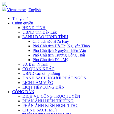
Vietnamese
|
English
Trang chủ
Chính quyền
HĐND TỈNH
UBND tỉnh Đắk Lắk
LÃNH ĐẠO UBND TỈNH
Chủ tịch Đỗ Hữu Huy
Phó Chủ tịch Hồ Thị Nguyên Thảo
Phó Chủ tịch Nguyễn Thiên Văn
Phó Chủ tịch Trương Công Thái
Phó Chủ tịch Đào Mỹ
Sở, Ban, Ngành
CƠ QUAN KHÁC
UBND các xã, phường
DANH SÁCH NGƯỜI PHÁT NGÔN
LỊCH LÀM VIỆC
LỊCH TIẾP CÔNG DÂN
CÔNG DÂN
DỊCH VỤ CÔNG TRỰC TUYẾN
PHẢN ÁNH HIỆN TRƯỜNG
PHẢN ÁNH KIẾN NGHỊ TTHC
CHÍNH SÁCH MỚI