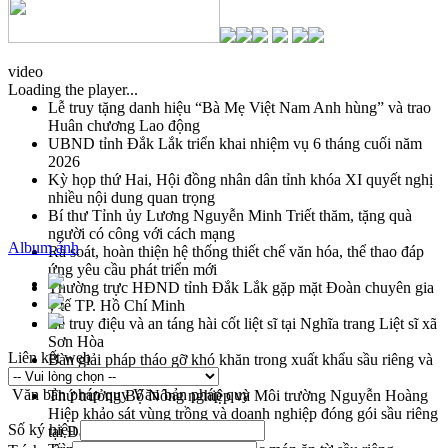
video
Loading the player...
Lễ truy tặng danh hiệu “Bà Mẹ Việt Nam Anh hùng” và trao
Huân chương Lao động
UBND tỉnh Đắk Lắk triển khai nhiệm vụ 6 tháng cuối năm
2026
Kỳ họp thứ Hai, Hội đồng nhân dân tỉnh khóa XI quyết nghị
nhiều nội dung quan trọng
Bí thư Tỉnh ủy Lương Nguyễn Minh Triết thăm, tặng quà
người có công với cách mạng
Album ảnh
Rà soát, hoàn thiện hệ thống thiết chế văn hóa, thể thao đáp
ứng yêu cầu phát triển mới
Thường trực HĐND tỉnh Đắk Lắk gặp mặt Đoàn chuyên gia
y tế TP. Hồ Chí Minh
Lễ truy điệu và an táng hài cốt liệt sĩ tại Nghĩa trang Liệt sĩ xã
Sơn Hòa
Liên kết web
Bàn giải pháp tháo gỡ khó khăn trong xuất khẩu sầu riêng và
triển khai quy định EUDR
Văn bản pháp quy
Văn bản pháp quy
Thứ trưởng Bộ Nông nghiệp và Môi trường Nguyễn Hoàng
Hiệp khảo sát vùng trồng và doanh nghiệp đóng gói sầu riêng
Số ký hiệu
tại Đắk Lắk