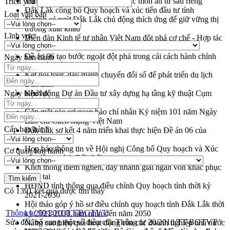
Trình diễn nghệ thuật chế biến các món ăn từ sầu riêng
Trích yếu
Đắk Lắk công bố Quy hoạch và xúc tiến đầu tư tỉnh
Loại văn bản
Ngành cá ngừ Đắk Lắk chủ động thích ứng để giữ vững thị
trường xuất khẩu
Lĩnh vực
Diễn đàn Kinh tế tư nhân Việt Nam đột phá cơ chế - Hợp tác
công tư
Đề án 06 tạo bước ngoặt đột phá trong cải cách hành chính
Ngày ban hành
tỉnh Đắk Lắk
Kết nối tour, đẩy mạnh chuyển đổi số để phát triển du lịch
Đắk Lắk
Ngày hiệu lực
Khởi động Dự án Đầu tư xây dựng hạ tầng kỹ thuật Cụm
công nghiệp Tân Tiến
Gặp mặt các cơ quan báo chí nhân Kỷ niệm 101 năm Ngày
Báo chí Cách mạng Việt Nam
Cấp ban hành
Đắk Lắk sơ kết 4 năm triển khai thực hiện Đề án 06 của
Chính phủ
Họp báo thông tin về Hội nghị Công bố Quy hoạch và Xúc
Cơ quan ban hành
tiến đầu tư tỉnh Đắk Lắk
Khơi thông điểm nghẽn, đẩy nhanh giải ngân vốn khắc phục
thiên tai
HĐND tỉnh thông qua điều chỉnh Quy hoạch tỉnh thời kỳ
Có
1391
kết quả được tìm thấy
2021-2030
Hội thảo góp ý hồ sơ điều chỉnh quy hoạch tỉnh Đắk Lắk thời
Thông tư 59/2011/TT-BGTVT
kỳ 2021-2030, tầm nhìn đến năm 2050
Sửa đổi, bổ sung một số điều của Thông tư 20/2010/TT-BGTVT
Nâng cao hiệu quả hoạt động của các doanh nghiệp nhà nước