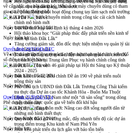
ngày 30/07/2010 của Bộ Trưởng Bộ Giao thông Vận tải quy định
Hội nghị triển khai kết nối mạng truyền số liệu chuyên dùng
về cấp, đổi, thu hồi đăng ký, biển số xe máy chuyên dùng có tham
phục vụ cơ quan Đảng, Nhà nước
gia giao thông đường bộ
Lễ phát động chuỗi hoạt động chung tay làm sạch môi trường
Xã Ea Kar bước chuyển mình trong công tác cải cách hành
Bản PDF
Tải về
chính mô hình mới
Ngày ban hành:
05/12/2011
UBND tỉnh họp báo định kỳ tháng 4 năm 2026
Hội thảo khoa học “Giải pháp thúc đẩy phát triển nền kinh tế
Ngày hiệu lực:
xanh tại tỉnh Đắk Lắk”
Tăng cường giám sát, đôn đốc thực hiện nhiệm vụ quản lý tài
Quyết định 2933/QĐ-BTC
sản công hàng tuần
Về việc thành lập Công ty trách nhiệm hữu hạn một thành viên Xổ
Tháo gỡ những vướng mắc, đẩy mạnh công tác cải cách thủ
số điện toán Việt Nam
tục hành chính tại Trung tâm Phục vụ hành chính công tỉnh
Đắk Lắk: Tôn vinh 46 giải pháp tại Hội thi Sáng tạo Kỹ thuật
Bản PDF
Tải về
2024 - 2025
Ngày ban hành:
05/12/2011
Đắk Lắk rà soát, điều chỉnh Đề án 190 về phát triển nuôi
trồng thủy sản
Ngày hiệu lực:
Phó Chủ tịch UBND tỉnh Đắk Lắk Trương Công Thái kiểm
tra thực địa Dự án cao tốc Khánh Hòa - Buôn Ma Thuột
Quyết định 2139/QĐ-TTg
Định vị cà phê Việt Nam như một “di sản sống” trong dòng
Phê duyệt chiến lược quốc gia về biến đổi khí hậu
chảy toàn cầu
Xây dựng nông thôn mới: Nâng cao đời sống người dân từ
Bản PDF
Tải về
những mô hình thiết thực
Ngày ban hành:
05/12/2011
Quyết liệt tháo gỡ vướng mắc, đẩy nhanh tiến độ các dự án
trọng điểm trong Khu kinh tế Nam Phú Yên
Ngày hiệu lực:
Hòn Yến phát triển du lịch gắn với bảo tồn biển