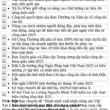
mục tiêu quốc gia
Xã Ea H'leo giữ vững và nâng cao chất lượng các tiêu chí
nông thôn mới
Công bố quyết định của Ban Thường vụ Tỉnh ủy về công tác
cán bộ
Nâng cao trách nhiệm người đứng đầu, phát huy tinh thần
chủ động, sáng tạo để đảm bảo tiến độ giải ngân vốn đầu tư
công năm 2025
Sở Công Thương đột phá số hóa 100% thủ tục trực tuyến lấy
sự hài lòng của doanh nghiệp làm thước đo phục vụ
Đảm bảo công tác bầu cử triển khai đúng tiến độ, quy trình
theo luật định
Ban Tuyên giáo và Dân vận Trung ương tập huấn công tác
khoa giáo năm 2025
Đắk Lắk hưởng ứng Ngày Pháp luật Việt Nam 2025 và biểu
dương 25 tập thể, cá nhân tiêu biểu
Hội nghị lần thứ nhất Ban Chỉ đạo công tác bầu cử tỉnh Đắk
Lắk
Hội nghị UBND tỉnh thường kỳ tháng 10 năm 2025
Kỳ họp chuyên đề lần thứ Ba, HĐND tỉnh khóa X
Bí thư Tỉnh ủy Lương Nguyễn Minh Triết kiểm tra việc thực
hiện chống khai thác IUU
Bình chọn
Hội thảo chuyên đề “Hành trình xuất khẩu nông sản Việt
Xin ý kiến đánh giá về giao diện, nội dung, chất lượng cung cấp
Nam qua thương mại điện tử cùng Amazon”
thông tin của Cổng thông tin điện tử tỉnh
Đại hội Thi đua yêu nước tỉnh Đắk Lắk lần thứ I (2025-2030)