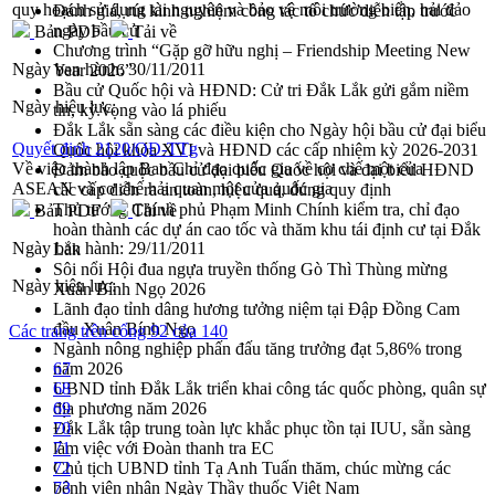
quy hoạch sử dụng tài nguyên và bảo vệ môi trường biển, hải đảo
Đánh giá, rút kinh nghiệm công tác tổ chức diễn tập trước
ngày bầu cử
Bản PDF
Tải về
Chương trình “Gặp gỡ hữu nghị – Friendship Meeting New
Ngày ban hành:
30/11/2011
Year 2026”
Bầu cử Quốc hội và HĐND: Cử tri Đắk Lắk gửi gắm niềm
Ngày hiệu lực:
tin, kỳ vọng vào lá phiếu
Đắk Lắk sẵn sàng các điều kiện cho Ngày hội bầu cử đại biểu
Quyết định 2120/QĐ-TTg
Quốc hội khóa XVI và HĐND các cấp nhiệm kỳ 2026-2031
Về việc thành lập Ban Chỉ đạo quốc gia về cơ chế một cửa
Đảm bảo cuộc bầu cử đại biểu Quốc hội và đại biểu HĐND
ASEAN và cơ chế hải quan một cửa quốc gia
các cấp diễn ra an toàn, hiệu quả, đúng quy định
Thủ tướng Chính phủ Phạm Minh Chính kiểm tra, chỉ đạo
Bản PDF
Tải về
hoàn thành các dự án cao tốc và thăm khu tái định cư tại Đắk
Ngày ban hành:
29/11/2011
Lắk
Sôi nổi Hội đua ngựa truyền thống Gò Thì Thùng mừng
Ngày hiệu lực:
Xuân Bính Ngọ 2026
Lãnh đạo tỉnh dâng hương tưởng niệm tại Đập Đồng Cam
đầu Xuân Bính Ngọ
Các trang trên cổng 92 của 140
Ngành nông nghiệp phấn đấu tăng trưởng đạt 5,86% trong
năm 2026
67
UBND tỉnh Đắk Lắk triển khai công tác quốc phòng, quân sự
68
địa phương năm 2026
69
Đắk Lắk tập trung toàn lực khắc phục tồn tại IUU, sẵn sàng
70
làm việc với Đoàn thanh tra EC
71
Chủ tịch UBND tỉnh Tạ Anh Tuấn thăm, chúc mừng các
72
bệnh viện nhân Ngày Thầy thuốc Việt Nam
73