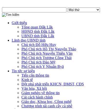
Giới thiệu
Tổng quan Đắk Lắk
HĐND tỉnh Đắk Lắk
UBND tỉnh Đắk Lắk
Lãnh đạo UBND tỉnh
Chủ tịch Đỗ Hữu Huy
Phó Chủ tịch Hồ Thị Nguyên Thảo
Phó Chủ tịch Nguyễn Thiên Văn
Phó Chủ tịch Trương Công Thái
Phó Chủ tịch Đào Mỹ
Phó Chủ tịch Y Nhuân Byă
Tin tức sự kiện
Tiếp cận thông tin
Kinh tế
Đột phá phát triển KHCN, ĐMST, CĐS
Văn hóa, Xã hội
Giảm nghèo về thông tin
Cải cách hành chính
Giáo dục, Khoa học, Công nghệ
Chương trình tái canh cây cà phê