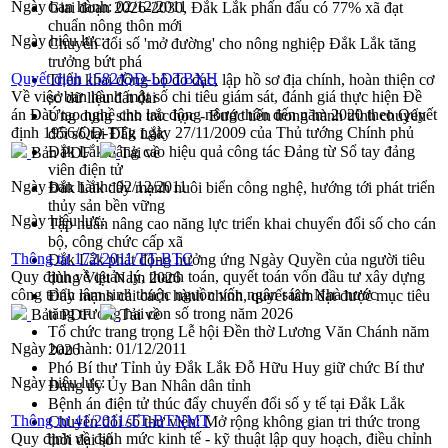
Ngày ban hành:
02/12/2011
Giai đoạn 2026-2030, Đắk Lắk phấn đấu có 77% xã đạt
chuẩn nông thôn mới
Ngày hiệu lực:
Chuyển đổi số 'mở đường' cho nông nghiệp Đắk Lắk tăng
trưởng bứt phá
Quyết định 1582/QĐ-LĐTBXH
Triển khai đồng bộ đo đạc, lập hồ sơ địa chính, hoàn thiện cơ
Về việc ban hành một số chi tiêu giám sát, đánh giá thực hiện Đề
sở dữ liệu đất đai
án Đào tạo nghề cho lao động nông thôn đến năm 2020 theo Quyết
Ứng dụng sinh trắc học - Bước tiến trong hành trình chuyển
định 1956/QĐ-TTg ngày 27/11/2009 của Thủ tướng Chính phủ
đổi số tại Đắk Lắk
Đắk Lắk nâng cao hiệu quả công tác Đảng từ Sổ tay đảng
Bản PDF
Tải về
viên điện tử
Ngày ban hành:
02/12/2011
Đắk Lắk đẩy mạnh nuôi biển công nghệ, hướng tới phát triển
thủy sản bền vững
Ngày hiệu lực:
Tập huấn nâng cao năng lực triển khai chuyển đổi số cho cán
bộ, công chức cấp xã
Thông tư 172/2011/TT-BTC
Đắk Lắk phát động hưởng ứng Ngày Quyền của người tiêu
Quy định về quản lý, thanh toán, quyết toán vốn đầu tư xây dựng
dùng Việt Nam 2026
công trình lâm sinh thuộc nguồn vốn ngân sách Nhà nước
Đẩy mạnh cải cách hành chính, quyết tâm đạt được mục tiêu
tăng trưởng hai con số trong năm 2026
Bản PDF
Tải về
Tổ chức trang trọng Lễ hội Đền thờ Lương Văn Chánh năm
Ngày ban hành:
01/12/2011
2026
Phó Bí thư Tỉnh ủy Đắk Lắk Đỗ Hữu Huy giữ chức Bí thư
Ngày hiệu lực:
Đảng ủy Ủy Ban Nhân dân tỉnh
Bệnh án điện tử thúc đẩy chuyển đổi số y tế tại Đắk Lắk
Thông tư 41/2011/TT-BTNMT
Chuyển đổi số thư viện: Mở rộng không gian tri thức trong
Quy định về định mức kinh tế - kỹ thuật lập quy hoạch, điều chỉnh
thời đại số