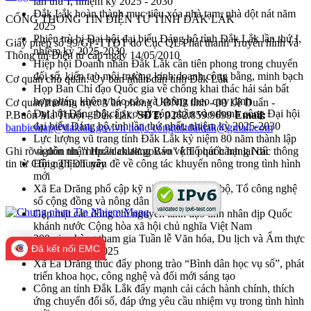
lần thứ I, nhiệm kỳ 2025 - 2030
Đắk Lắk hoàn thành mục tiêu xóa nhà tạm, nhà dột nát năm
CỔNG THÔNG TIN ĐIỆN TỬ TỈNH ĐẮK LẮK
2025
Phiên trù bị Đại hội đại biểu Đảng bộ tỉnh Đắk Lắk lần thứ I,
Giấy phép số 99/GP-TTĐT do Cục QL Phát thanh Truyền hình và
nhiệm kỳ 2025-2030
Thông tin Điện tử cấp ngày 14/05/2010
Hiệp hội Doanh nhân Đắk Lắk cần tiên phong trong chuyển
đổi số, kiến tạo môi trường kinh doanh công bằng, minh bạch
Cơ quan chủ quản: Ủy ban nhân dân tỉnh Đắk Lắk
Họp Ban Chỉ đạo Quốc gia về chống khai thác hải sản bất
hợp pháp, không báo cáo và không theo quy định
Cơ quan thường trực: Văn phòng UBND tỉnh - 09 Lê Duẩn -
Đại hội Đảng bộ cấp cơ sở góp phần vào thanh công Đại hội
P.Buôn Ma Thuột - Đắk Lắk.
SĐT:
0262.859.9699
Email:
đại biểu Đảng bộ tỉnh lần thứ nhất, nhiệm kỳ 2025-2030
banbientap@daklak.gov.vn hoặc congttdtdaklak@gmail.com
Lực lượng vũ trang tỉnh Đắk Lắk kỷ niệm 80 năm thành lập
Ghi rõ nguồn tin "http://daklak.gov.vn" khi phát hành lại các thông
và đón nhận Huân chương Bảo vệ Tổ quốc hạng Nhì
tin từ Cổng TTĐT này
Hội nghị chuyên đề về công tác khuyến nông trong tình hình
mới
Xã Ea Drăng phổ cập kỹ năng số cho cán bộ, Tổ công nghệ
số cộng đồng và nông dân
Gặp mặt các đồng chí nguyên lãnh đạo tỉnh nhân dịp Quốc
khánh nước Cộng hòa xã hội chủ nghĩa Việt Nam
300 gian hàng tham gia Tuần lễ Văn hóa, Du lịch và Ẩm thực
Đã kết nối EMC
Đắk Lắk năm 2025
Xã Ea Drăng thúc đẩy phong trào “Bình dân học vụ số”, phát
triển khoa học, công nghệ và đổi mới sáng tạo
Công an tỉnh Đắk Lắk đẩy mạnh cải cách hành chính, thích
ứng chuyển đổi số, đáp ứng yêu cầu nhiệm vụ trong tình hình