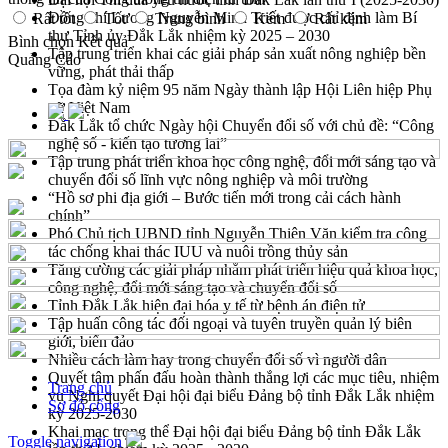
Đồng chí Lương Nguyễn Minh Triết được chỉ định làm Bí
Rất tốt
Tốt
Trung bình
Kém
Rất kém
thư Tỉnh ủy Đắk Lắk nhiệm kỳ 2025 – 2030
Bình chọn
Kết quả
Tập trung triển khai các giải pháp sản xuất nông nghiệp bền
Quảng Cáo
vững, phát thải thấp
Tọa đàm kỷ niệm 95 năm Ngày thành lập Hội Liên hiệp Phụ
nữ Việt Nam
Đắk Lắk tổ chức Ngày hội Chuyển đổi số với chủ đề: “Công
nghệ số - kiến tạo tương lai”
Tập trung phát triển khoa học công nghệ, đổi mới sáng tạo và
chuyển đổi số lĩnh vực nông nghiệp và môi trường
“Hồ sơ phi địa giới – Bước tiến mới trong cải cách hành
chính”
Phó Chủ tịch UBND tỉnh Nguyễn Thiên Văn kiểm tra công
tác chống khai thác IUU và nuôi trồng thủy sản
Tăng cường các giải pháp nhằm phát triển hiệu quả khoa học,
công nghệ, đổi mới sáng tạo và chuyển đổi số
Tỉnh Đắk Lắk hiện đại hóa y tế từ bệnh án điện tử
Tập huấn công tác đối ngoại và tuyên truyền quản lý biên
giới, biển đảo
Nhiều cách làm hay trong chuyển đổi số vì người dân
Quyết tâm phấn đấu hoàn thành thắng lợi các mục tiêu, nhiệm
Trang chủ
vụ Nghị quyết Đại hội đại biểu Đảng bộ tỉnh Đắk Lắk nhiệm
Sơ đồ cổng
kỳ 2025-2030
Khai mạc trọng thể Đại hội đại biểu Đảng bộ tỉnh Đắk Lắk
Toggle navigation