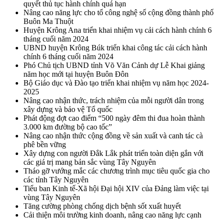
quyết thủ tục hành chính quá hạn
Nâng cao năng lực cho tổ công nghệ số cộng đồng thành phố
Buôn Ma Thuột
Huyện Krông Ana triển khai nhiệm vụ cải cách hành chính 6
tháng cuối năm 2024
UBND huyện Krông Búk triển khai công tác cải cách hành
chính 6 tháng cuối năm 2024
Phó Chủ tịch UBND tỉnh Võ Văn Cảnh dự Lễ Khai giảng
năm học mới tại huyện Buôn Đôn
Bộ Giáo dục và Đào tạo triển khai nhiệm vụ năm học 2024-
2025
Nâng cao nhận thức, trách nhiệm của mỗi người dân trong
xây dựng và bảo vệ Tổ quốc
Phát động đợt cao điểm “500 ngày đêm thi đua hoàn thành
3.000 km đường bộ cao tốc”
Nâng cao nhận thức cộng đồng về sản xuất và canh tác cà
phê bền vững
Xây dựng con người Đắk Lắk phát triển toàn diện gắn với
các giá trị mang bản sắc vùng Tây Nguyên
Tháo gỡ vướng mắc các chương trình mục tiêu quốc gia cho
các tỉnh Tây Nguyên
Tiểu ban Kinh tế-Xã hội Đại hội XIV của Đảng làm việc tại
vùng Tây Nguyên
Tăng cường phòng chống dịch bệnh sốt xuất huyết
Cải thiện môi trường kinh doanh, nâng cao năng lực cạnh