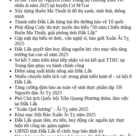
nhân ái năm 2025 tại huyện Cư M’Gar
Xây dựng Buôn Ma Thuột là đô thị xanh, sinh thái, thông
minh
Thanh niên Đắk Lắk hăng hái lên đường bảo vệ Tổ quốc
Phát động Cuộc thi trực tuyến tìm hiểu “50 năm Chiến thắng
Buôn Ma Thuột, giải phóng tỉnh Đắk Lắk”
Gặp mặt đại biểu trí thức, văn nghệ sĩ, báo giới Xuân Ất Tỵ
2025
Đắk Lắk quyết tâm huy động nguồn lực cho mục tiêu tăng
trưởng hai con số năm 2025
Sơ kết 5 năm triển khai tiếp nhận và trả kết quả TTHC tại
Trung tâm phục vụ hành chính công
Điểm sáng xuất khẩu nông sản Đắk Lắk
Nhiều chuyển biến tích cực trong phát triển kinh tế - xã hội ở
Đắk Lắk
Tăng cường đảm bảo an toàn vệ sinh thực phẩm dịp Tết
Nguyên đán Ất Tỵ 2025
Phó Chủ tịch Quốc hội Trần Quang Phương thăm, làm việc
tại Đắk Lắk
"Xuân Quê hương" - Ất Tỵ năm 2025
Khai mạc Hội Báo Xuân Ất Tỵ năm 2025
Đắk Lắk quan tâm, ưu tiên, huy động các nguồn lực thực
hiện tốt công tác giảm nghèo
UBND tỉnh Đắk Lắk tổ chức họp báo định kỳ