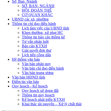
Sở, Ban, Ngành
SỞ, BAN, NGÀNH
HỘI, ĐOÀN THỂ
CƠ QUAN KHÁC
UBND các xã, phường
Thông tin chỉ đạo điều hành
Lịch làm việc của UBND tỉnh
Khen thưởng, xử phạt HC
Thông tin báo cáo thống kê
Tư vấn pháp luật
Báo cáo KTXH
Giải quyết đơn thư
Lịch tiếp công dân
Hệ thống văn bản
Văn bản pháp quy
Văn bản chỉ đạo điều hành
Văn bản trung ương
Văn bản HĐND tỉnh
Điểm tin văn bản
Quy hoạch - Kế hoạch
Quy hoạch sử dụng đất
Thông tin quy hoạch
Kế hoạch phát triển KTXH
Khai thác tài nguyên – Xử lý chất thải