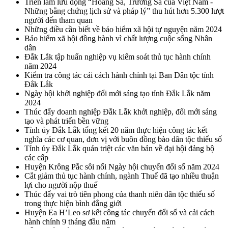
Triển lãm lưu động “Hoàng Sa, Trường Sa của Việt Nam -
Những bằng chứng lịch sử và pháp lý” thu hút hơn 5.300 lượt
người đến tham quan
Những điều cần biết về bảo hiểm xã hội tự nguyện năm 2024
Bảo hiểm xã hội đồng hành vì chất lượng cuộc sống Nhân
dân
Đắk Lắk tập huấn nghiệp vụ kiểm soát thủ tục hành chính
năm 2024
Kiểm tra công tác cải cách hành chính tại Ban Dân tộc tỉnh
Đắk Lắk
Ngày hội khởi nghiệp đổi mới sáng tạo tỉnh Đắk Lắk năm
2024
Thúc đẩy doanh nghiệp Đắk Lắk khởi nghiệp, đổi mới sáng
tạo và phát triển bền vững
Tỉnh ủy Đắk Lắk tổng kết 20 năm thực hiện công tác kết
nghĩa các cơ quan, đơn vị với buôn đồng bào dân tộc thiểu số
Tỉnh ủy Đắk Lắk quán triệt các văn bản về đại hội đảng bộ
các cấp
Huyện Krông Pắc sôi nổi Ngày hội chuyển đổi số năm 2024
Cắt giảm thủ tục hành chính, ngành Thuế đã tạo nhiều thuận
lợi cho người nộp thuế
Thúc đẩy vai trò tiên phong của thanh niên dân tộc thiểu số
trong thực hiện bình đẳng giới
Huyện Ea H’Leo sơ kết công tác chuyển đổi số và cải cách
hành chính 9 tháng đầu năm