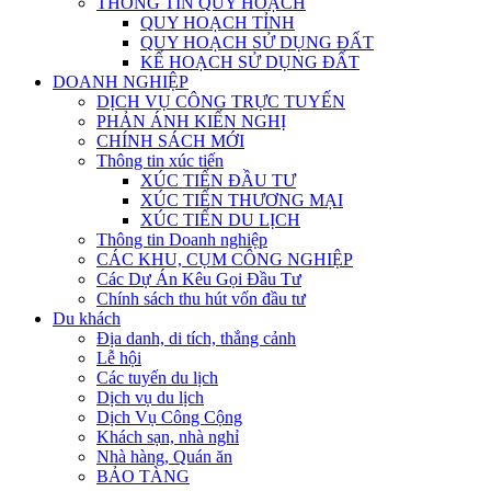
THÔNG TIN QUY HOẠCH
QUY HOẠCH TỈNH
QUY HOẠCH SỬ DỤNG ĐẤT
KẾ HOẠCH SỬ DỤNG ĐẤT
DOANH NGHIỆP
DỊCH VỤ CÔNG TRỰC TUYẾN
PHẢN ÁNH KIẾN NGHỊ
CHÍNH SÁCH MỚI
Thông tin xúc tiến
XÚC TIẾN ĐẦU TƯ
XÚC TIẾN THƯƠNG MẠI
XÚC TIẾN DU LỊCH
Thông tin Doanh nghiệp
CÁC KHU, CỤM CÔNG NGHIỆP
Các Dự Án Kêu Gọi Đầu Tư
Chính sách thu hút vốn đầu tư
Du khách
Địa danh, di tích, thắng cảnh
Lễ hội
Các tuyến du lịch
Dịch vụ du lịch
Dịch Vụ Công Cộng
Khách sạn, nhà nghỉ
Nhà hàng, Quán ăn
BẢO TÀNG