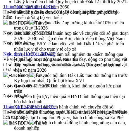
Lấy ý kiến điều chỉnh Quy hoạch tỉnh Đắk Lắk thời kỳ 2021-
Thông tư 175/2011/TT-BTC
2030, tầm nhìn đến năm 2050
Hướng dẫn kế toán áp dụng đối với doanh nghiệp môi giới bảo
Phát động chiến dịch 30 ngày đêm giải phóng mặt bằng
hiểm
Tuyến đường bộ ven biển
Đắk Lắk nỗ lực thúc đẩy tăng trưởng kinh tế từ 10% trở lên
Bản PDF
Tải về
trong Quý II/2026
Ngày ban hành:
05/12/2011
Đắk Lắk ký kết thỏa thuận hợp tác về chuyển đổi số giai đoạn
2026 – 2030 với Tập đoàn Bưu chính Viễn thông Việt Nam
Ngày hiệu lực:
Thứ trưởng Bộ Y tế làm việc với tỉnh Đắk Lắk về phát triển
nhân lực y tế cho trạm y tế cấp xã
Nghị định 110/2011/NĐ-CP
Du lịch Đắk Lắk nâng tầm trải nghiệm du khách thông qua
Về việc quản lý hoạt động thuê, mua tàu bay, động cơ phụ tùng vật
Hệ thống cơ sở dữ liệu và Bản đồ số
tư và dịch vụ bảo dưỡng, sửa chữa máy bay, động cơ, phụ tùng vật
Tập huấn ứng dụng trí tuệ nhân tạo (AI) trong thương mại
tư tàu bay
điện tử năm 2026
Đoàn đại biểu Quốc hội tỉnh Đắk Lắk trao đổi thông tin trước
Bản PDF
Tải về
Kỳ họp thứ nhất, Quốc hội khóa XVI
Ngày ban hành:
05/12/2011
Quyết liệt cải cách hành chính, khơi thông nguồn lực phát
triển
Ngày hiệu lực:
Nâng cao hiệu lực, hiệu quả HĐND tỉnh thông qua hiện đại
hóa hành chính
Thông tư 174/2011/TT-BTC
Xã Ea Phê gắn cải cách hành chính với chuyển đổi số
Hướng dẫn chế độ thu, nộp, quản lý và sử dụng lệ phí cấp Phiếu lý
Phó Chủ tịch Thường trực UBND tỉnh Hồ Thị Nguyên Thảo
lịch tư pháp
làm việc tại Trung tâm Phục vụ hành chính công xã Ea Phê
Xây dựng nền hành chính số đồng hành cùng nông dân dân,
Bản PDF
Tải về
doanh nghiệp