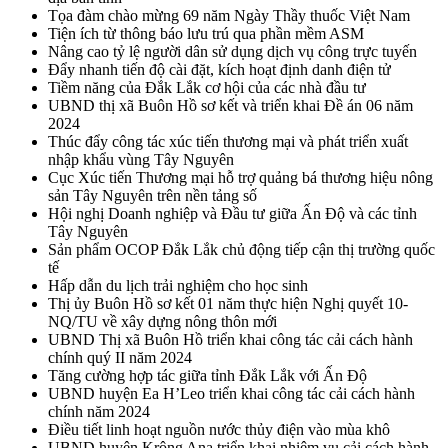
Tọa đàm chào mừng 69 năm Ngày Thầy thuốc Việt Nam
Tiện ích từ thông báo lưu trú qua phần mềm ASM
Nâng cao tỷ lệ người dân sử dụng dịch vụ công trực tuyến
Đẩy nhanh tiến độ cài đặt, kích hoạt định danh điện tử
Tiềm năng của Đắk Lắk cơ hội của các nhà đầu tư
UBND thị xã Buôn Hồ sơ kết và triển khai Đề án 06 năm
2024
Thúc đẩy công tác xúc tiến thương mại và phát triển xuất
nhập khẩu vùng Tây Nguyên
Cục Xúc tiến Thương mại hỗ trợ quảng bá thương hiệu nông
sản Tây Nguyên trên nền tảng số
Hội nghị Doanh nghiệp và Đầu tư giữa Ấn Độ và các tỉnh
Tây Nguyên
Sản phẩm OCOP Đắk Lắk chủ động tiếp cận thị trường quốc
tế
Hấp dẫn du lịch trải nghiệm cho học sinh
Thị ủy Buôn Hồ sơ kết 01 năm thực hiện Nghị quyết 10-
NQ/TU về xây dựng nông thôn mới
UBND Thị xã Buôn Hồ triển khai công tác cải cách hành
chính quý II năm 2024
Tăng cường hợp tác giữa tỉnh Đắk Lắk với Ấn Độ
UBND huyện Ea H’Leo triển khai công tác cải cách hành
chính năm 2024
Điều tiết linh hoạt nguồn nước thủy điện vào mùa khô
UBND huyện Krông Ana triển khai nhiệm vụ cải cách hành