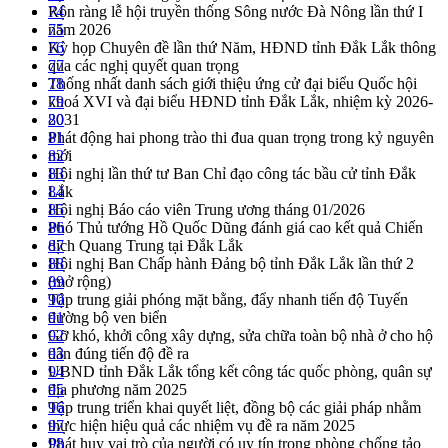
Rộn ràng lễ hội truyền thống Sông nước Đà Nông lần thứ I
74
năm 2026
75
Kỳ họp Chuyên đề lần thứ Năm, HĐND tỉnh Đắk Lắk thông
76
qua các nghị quyết quan trọng
77
Thống nhất danh sách giới thiệu ứng cử đại biểu Quốc hội
78
khoá XVI và đại biểu HĐND tỉnh Đắk Lắk, nhiệm kỳ 2026-
79
2031
80
Phát động hai phong trào thi đua quan trọng trong kỷ nguyên
81
mới
82
Hội nghị lần thứ tư Ban Chỉ đạo công tác bầu cử tỉnh Đắk
83
Lắk
84
Hội nghị Báo cáo viên Trung ương tháng 01/2026
85
Phó Thủ tướng Hồ Quốc Dũng đánh giá cao kết quả Chiến
86
dịch Quang Trung tại Đắk Lắk
87
Hội nghị Ban Chấp hành Đảng bộ tỉnh Đắk Lắk lần thứ 2
88
(mở rộng)
89
Tập trung giải phóng mặt bằng, đẩy nhanh tiến độ Tuyến
90
đường bộ ven biển
91
Gỡ khó, khởi công xây dựng, sửa chữa toàn bộ nhà ở cho hộ
92
dân đúng tiến độ đề ra
93
UBND tỉnh Đắk Lắk tổng kết công tác quốc phòng, quân sự
94
địa phương năm 2025
95
Tập trung triển khai quyết liệt, đồng bộ các giải pháp nhằm
96
thực hiện hiệu quả các nhiệm vụ đề ra năm 2025
97
Phát huy vai trò của người có uy tín trong phòng chống tảo
98