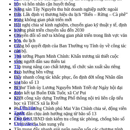
hôn và hôn nhân cận huyết thống
99
Nông sản Tây Nguyên thu hút doanh nghiệp nước ngoài
100
Đắk Lắk định vị thương hiệu du lịch “Biển – Rừng – Cà phê”
101
trong không gian phát triển mới
102
Hội nghị chia sẻ kinh nghiệm, chuyển giao kỹ thuật y tế, định
103
hướng phát triển chuyên sâu đến 2030
104
Chuyển đổi số mở ra không gian phát triển trong lĩnh vực văn
105
hóa, du lịch
106
Công bố quyết định của Ban Thường vụ Tỉnh ủy về công tác
107
cán bộ.
108
Thủ tướng Phạm Minh Chính: Khẩn trương tái thiết cuộc
109
sống người dân sau thiên tai
110
Tập trung nâng cao chất lượng, tổ chức sản xuất sầu riêng
111
theo hướng bền vững
112
Đẩy nhanh công tác khắc phục, ổn định đời sống Nhân dân
113
sau bão số 13
114
Bí thư Tỉnh ủy Lương Nguyễn Minh Triết dự Ngày hội đại
115
đoàn kết tại Buôn Đăk Tuôr, xã Cư Pui
116
Khởi công xây dựng Trường Phổ thông nội trú liên cấp tiểu
117
học và THCS xã Ia Rvê
← Đầu tiên
Phó Thủ tướng Chính phủ Mai Văn Chính chia sẻ, động viên
Trước
người dân chịu ảnh hưởng nặng từ bão số 13
Tiếp theo
Chủ tịch UBND tỉnh kiểm tra công tác phòng, chống bão số
Cuối cùng →
13 tại các địa bàn xung yếu
Tập trung đẩy nhanh giải ngân nguồn vốn các chương trình