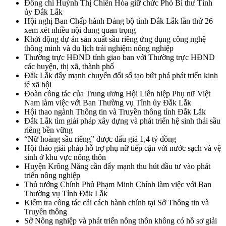
Đồng chí Huỳnh Thị Chiến Hòa giữ chức Phó Bí thư Tỉnh
ủy Đắk Lắk
Hội nghị Ban Chấp hành Đảng bộ tỉnh Đắk Lắk lần thứ 26
xem xét nhiều nội dung quan trọng
Khởi động dự án sản xuất sầu riêng ứng dụng công nghệ
thông minh và du lịch trải nghiệm nông nghiệp
Thường trực HĐND tỉnh giao ban với Thường trực HĐND
các huyện, thị xã, thành phố
Đắk Lắk đẩy mạnh chuyển đổi số tạo bứt phá phát triển kinh
tế xã hội
Đoàn công tác của Trung ương Hội Liên hiệp Phụ nữ Việt
Nam làm việc với Ban Thường vụ Tỉnh ủy Đắk Lắk
Hội thao ngành Thông tin và Truyền thông tỉnh Đắk Lắk
Đắk Lắk tìm giải pháp xây dựng và phát triển hệ sinh thái sầu
riêng bền vững
“Nữ hoàng sầu riêng” được đấu giá 1,4 tỷ đồng
Hội thảo giải pháp hỗ trợ phụ nữ tiếp cận với nước sạch và vệ
sinh ở khu vực nông thôn
Huyện Krông Năng cần đẩy mạnh thu hút đầu tư vào phát
triển nông nghiệp
Thủ tướng Chính Phủ Phạm Minh Chính làm việc với Ban
Thường vụ Tỉnh Đắk Lắk
Kiểm tra công tác cải cách hành chính tại Sở Thông tin và
Truyền thông
Sở Nông nghiệp và phát triển nông thôn không có hồ sơ giải