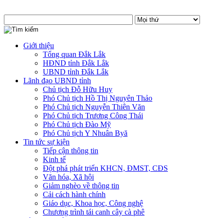
Giới thiệu
Tổng quan Đắk Lắk
HĐND tỉnh Đắk Lắk
UBND tỉnh Đắk Lắk
Lãnh đạo UBND tỉnh
Chủ tịch Đỗ Hữu Huy
Phó Chủ tịch Hồ Thị Nguyên Thảo
Phó Chủ tịch Nguyễn Thiên Văn
Phó Chủ tịch Trương Công Thái
Phó Chủ tịch Đào Mỹ
Phó Chủ tịch Y Nhuân Byă
Tin tức sự kiện
Tiếp cận thông tin
Kinh tế
Đột phá phát triển KHCN, ĐMST, CĐS
Văn hóa, Xã hội
Giảm nghèo về thông tin
Cải cách hành chính
Giáo dục, Khoa học, Công nghệ
Chương trình tái canh cây cà phê