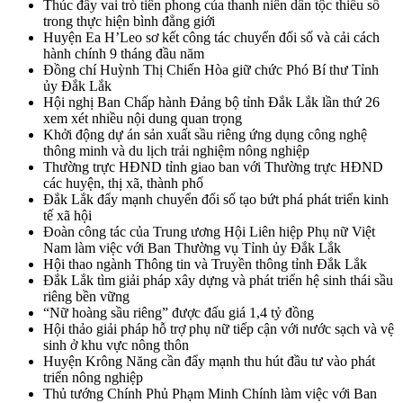
Thúc đẩy vai trò tiên phong của thanh niên dân tộc thiểu số
trong thực hiện bình đẳng giới
Huyện Ea H’Leo sơ kết công tác chuyển đổi số và cải cách
hành chính 9 tháng đầu năm
Đồng chí Huỳnh Thị Chiến Hòa giữ chức Phó Bí thư Tỉnh
ủy Đắk Lắk
Hội nghị Ban Chấp hành Đảng bộ tỉnh Đắk Lắk lần thứ 26
xem xét nhiều nội dung quan trọng
Khởi động dự án sản xuất sầu riêng ứng dụng công nghệ
thông minh và du lịch trải nghiệm nông nghiệp
Thường trực HĐND tỉnh giao ban với Thường trực HĐND
các huyện, thị xã, thành phố
Đắk Lắk đẩy mạnh chuyển đổi số tạo bứt phá phát triển kinh
tế xã hội
Đoàn công tác của Trung ương Hội Liên hiệp Phụ nữ Việt
Nam làm việc với Ban Thường vụ Tỉnh ủy Đắk Lắk
Hội thao ngành Thông tin và Truyền thông tỉnh Đắk Lắk
Đắk Lắk tìm giải pháp xây dựng và phát triển hệ sinh thái sầu
riêng bền vững
“Nữ hoàng sầu riêng” được đấu giá 1,4 tỷ đồng
Hội thảo giải pháp hỗ trợ phụ nữ tiếp cận với nước sạch và vệ
sinh ở khu vực nông thôn
Huyện Krông Năng cần đẩy mạnh thu hút đầu tư vào phát
triển nông nghiệp
Thủ tướng Chính Phủ Phạm Minh Chính làm việc với Ban