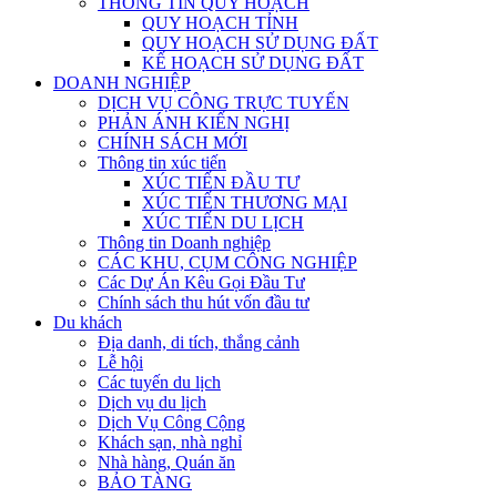
THÔNG TIN QUY HOẠCH
QUY HOẠCH TỈNH
QUY HOẠCH SỬ DỤNG ĐẤT
KẾ HOẠCH SỬ DỤNG ĐẤT
DOANH NGHIỆP
DỊCH VỤ CÔNG TRỰC TUYẾN
PHẢN ÁNH KIẾN NGHỊ
CHÍNH SÁCH MỚI
Thông tin xúc tiến
XÚC TIẾN ĐẦU TƯ
XÚC TIẾN THƯƠNG MẠI
XÚC TIẾN DU LỊCH
Thông tin Doanh nghiệp
CÁC KHU, CỤM CÔNG NGHIỆP
Các Dự Án Kêu Gọi Đầu Tư
Chính sách thu hút vốn đầu tư
Du khách
Địa danh, di tích, thắng cảnh
Lễ hội
Các tuyến du lịch
Dịch vụ du lịch
Dịch Vụ Công Cộng
Khách sạn, nhà nghỉ
Nhà hàng, Quán ăn
BẢO TÀNG