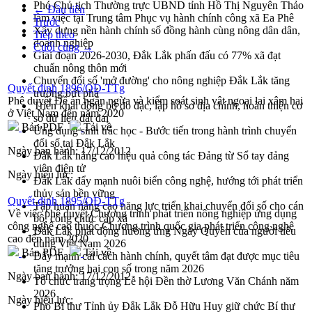
Phó Chủ tịch Thường trực UBND tỉnh Hồ Thị Nguyên Thảo
← Đầu tiên
làm việc tại Trung tâm Phục vụ hành chính công xã Ea Phê
Trước
Xây dựng nền hành chính số đồng hành cùng nông dân dân,
Tiếp theo
doanh nghiệp
Cuối cùng →
Giai đoạn 2026-2030, Đắk Lắk phấn đấu có 77% xã đạt
chuẩn nông thôn mới
Chuyển đổi số 'mở đường' cho nông nghiệp Đắk Lắk tăng
Quyết định 1896/QĐ-TTg
trưởng bứt phá
Phê duyệt Đề án ngăn ngừa và kiểm soát sinh vật ngoại lai xâm hại
Triển khai đồng bộ đo đạc, lập hồ sơ địa chính, hoàn thiện cơ
ở Việt Nam đến năm 2020
sở dữ liệu đất đai
Bản PDF
Tải về
Ứng dụng sinh trắc học - Bước tiến trong hành trình chuyển
đổi số tại Đắk Lắk
Ngày ban hành:
17/12/2012
Đắk Lắk nâng cao hiệu quả công tác Đảng từ Sổ tay đảng
viên điện tử
Ngày hiệu lực:
Đắk Lắk đẩy mạnh nuôi biển công nghệ, hướng tới phát triển
thủy sản bền vững
Quyết định 1895/QĐ-TTg
Tập huấn nâng cao năng lực triển khai chuyển đổi số cho cán
Về việc phê duyệt Chương trình phát triển nông nghiệp ứng dụng
bộ, công chức cấp xã
công nghệ cao thuộc Chương trình quốc gia phát triển công nghệ
Đắk Lắk phát động hưởng ứng Ngày Quyền của người tiêu
cao đến năm 2020
dùng Việt Nam 2026
Bản PDF
Tải về
Đẩy mạnh cải cách hành chính, quyết tâm đạt được mục tiêu
tăng trưởng hai con số trong năm 2026
Ngày ban hành:
17/12/2012
Tổ chức trang trọng Lễ hội Đền thờ Lương Văn Chánh năm
2026
Ngày hiệu lực:
Phó Bí thư Tỉnh ủy Đắk Lắk Đỗ Hữu Huy giữ chức Bí thư