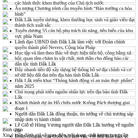
các hình thức khen thưởng của Chủ tịch nước
Ấn tượng Chương trình cầu truyền hình “Bản trường ca hòa
bình”
Đắk Lắk tuyên dương, khen thưởng học sinh và giáo viên đạt
thành tích xuất sắc
Tuyên dương 55 cán bộ phụ trách tài năng, tiêu biểu của khu
vực phía Nam
Lãnh đạo UBND tỉnh Đắk Lắk làm việc với Đoàn chính
quyền thành phố Nevers, Cộng hòa Pháp
Học tập và làm theo Bác về thực hiện tiến bộ, công bằng xã
hội; quan tâm chăm lo vật chất, tinh thần cho đồng bào các
dân tộc tỉnh Đắk Lắk
Đẩy nhanh tiến độ xây dựng hệ thống hồ sơ địa chính và cơ
sở dữ liệu đất đai trên địa bàn tỉnh Đắk Lắk
Đắk Lắk triển khai “Tháng hành động vì an toàn thực phẩm”
năm 2025
Chú trọng phát triển nguồn nhân lực trên địa bàn tỉnh Đắk
Lắk
Khánh thành dự án Hồ chứa nước Krông Pách thượng giai
đoạn 1
Người dân Đắk Lắk đồng thuận, tin tưởng về chủ trương sáp
nhập đơn vị hành chính
Lễ Giỗ tổ Hùng Vương người dân Đắk Lắk hướng về nguồn
Bình chọn
cội
Xin ý kiến đánh giá về giao diện, nội dung, chất lượng cung cấp
Đoàn công tác của Quốc hội làm việc với tỉnh Đắk Lắk về