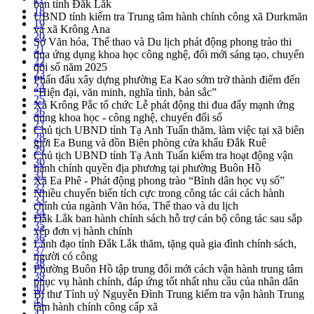
bàn tỉnh Đắk Lắk
18
UBND tỉnh kiểm tra Trung tâm hành chính công xã Durkmăn
19
và xã Krông Ana
20
Sở Văn hóa, Thể thao và Du lịch phát động phong trào thi
21
đua ứng dụng khoa học công nghệ, đổi mới sáng tạo, chuyển
22
đổi số năm 2025
23
Phấn đấu xây dựng phường Ea Kao sớm trở thành điểm đến
24
“Hiện đại, văn minh, nghĩa tình, bản sắc”
25
Xã Krông Pắc tổ chức Lễ phát động thi đua đẩy mạnh ứng
26
dụng khoa học - công nghệ, chuyển đổi số
27
Chủ tịch UBND tỉnh Tạ Anh Tuấn thăm, làm việc tại xã biên
28
giới Ea Bung và đồn Biên phòng cửa khẩu Đắk Ruê
29
Chủ tịch UBND tỉnh Tạ Anh Tuấn kiểm tra hoạt động vận
30
hành chính quyền địa phương tại phường Buôn Hồ
31
Xã Ea Phê - Phát động phong trào “Bình dân học vụ số”
32
Nhiều chuyển biến tích cực trong công tác cải cách hành
33
chính của ngành Văn hóa, Thể thao và du lịch
34
Đắk Lắk ban hành chính sách hỗ trợ cán bộ công tác sau sắp
35
xếp đơn vị hành chính
36
Lãnh đạo tỉnh Đắk Lắk thăm, tặng quà gia đình chính sách,
37
người có công
38
Phường Buôn Hồ tập trung đổi mới cách vận hành trung tâm
39
phục vụ hành chính, đáp ứng tốt nhất nhu cầu của nhân dân
40
Bí thư Tỉnh uỷ Nguyễn Đình Trung kiểm tra vận hành Trung
41
tâm hành chính công cấp xã
42