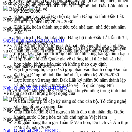
Quyết tâm phấn đấu hoàn thành thắng lợi các mục tiêu, nhiệm
tổ chức các kỳ thi trên địa bàn tỉnh Đắk Lắk
vụ Nghị quyết Đại hội đại biểu Đảng bộ tỉnh Đắk Lắk nhiệm
Bản PDF
Tải về
kỳ 2025-2030
Khai mạc trọng thể Đại hội đại biểu Đảng bộ tỉnh Đắk Lắk
Ngày ban hành:
09/07/2012
lần thứ I, nhiệm kỳ 2025 - 2030
Đắk Lắk hoàn thành mục tiêu xóa nhà tạm, nhà dột nát năm
Ngày hiệu lực:
2025
Phiên trù bị Đại hội đại biểu Đảng bộ tỉnh Đắk Lắk lần thứ I,
Quyết định 22/2012/QĐ-UBND
nhiệm kỳ 2025-2030
Về việc Quy định mức hưởng sinh hoạt phí hàng tháng và nhiệm
Hiệp hội Doanh nhân Đắk Lắk cần tiên phong trong chuyển
vụ của cán bộ chuyên trách làm công tác giảm nghèo cấp xã
đổi số, kiến tạo môi trường kinh doanh công bằng, minh bạch
Bản PDF
Tải về
Họp Ban Chỉ đạo Quốc gia về chống khai thác hải sản bất
hợp pháp, không báo cáo và không theo quy định
Ngày ban hành:
09/07/2012
Đại hội Đảng bộ cấp cơ sở góp phần vào thanh công Đại hội
đại biểu Đảng bộ tỉnh lần thứ nhất, nhiệm kỳ 2025-2030
Ngày hiệu lực:
Lực lượng vũ trang tỉnh Đắk Lắk kỷ niệm 80 năm thành lập
và đón nhận Huân chương Bảo vệ Tổ quốc hạng Nhì
Nghị Quyết 65 /2012/NQ-HĐND
Hội nghị chuyên đề về công tác khuyến nông trong tình hình
Về nâng cao chất lượng hoạt động của
mới
Bản PDF
Tải về
Xã Ea Drăng phổ cập kỹ năng số cho cán bộ, Tổ công nghệ
số cộng đồng và nông dân
Ngày ban hành:
06/07/2012
Gặp mặt các đồng chí nguyên lãnh đạo tỉnh nhân dịp Quốc
khánh nước Cộng hòa xã hội chủ nghĩa Việt Nam
Ngày hiệu lực:
300 gian hàng tham gia Tuần lễ Văn hóa, Du lịch và Ẩm thực
Đắk Lắk năm 2025
Nghị Quyết 64 /NQ - HĐND