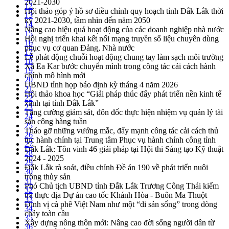
2021-2030
12
Hội thảo góp ý hồ sơ điều chỉnh quy hoạch tỉnh Đắk Lắk thời
13
kỳ 2021-2030, tầm nhìn đến năm 2050
14
Nâng cao hiệu quả hoạt động của các doanh nghiệp nhà nước
15
Hội nghị triển khai kết nối mạng truyền số liệu chuyên dùng
16
phục vụ cơ quan Đảng, Nhà nước
17
Lễ phát động chuỗi hoạt động chung tay làm sạch môi trường
18
Xã Ea Kar bước chuyển mình trong công tác cải cách hành
19
chính mô hình mới
20
UBND tỉnh họp báo định kỳ tháng 4 năm 2026
21
Hội thảo khoa học “Giải pháp thúc đẩy phát triển nền kinh tế
22
xanh tại tỉnh Đắk Lắk”
23
Tăng cường giám sát, đôn đốc thực hiện nhiệm vụ quản lý tài
24
sản công hàng tuần
25
Tháo gỡ những vướng mắc, đẩy mạnh công tác cải cách thủ
26
tục hành chính tại Trung tâm Phục vụ hành chính công tỉnh
27
Đắk Lắk: Tôn vinh 46 giải pháp tại Hội thi Sáng tạo Kỹ thuật
28
2024 - 2025
29
Đắk Lắk rà soát, điều chỉnh Đề án 190 về phát triển nuôi
30
trồng thủy sản
31
Phó Chủ tịch UBND tỉnh Đắk Lắk Trương Công Thái kiểm
32
tra thực địa Dự án cao tốc Khánh Hòa - Buôn Ma Thuột
33
Định vị cà phê Việt Nam như một “di sản sống” trong dòng
34
chảy toàn cầu
35
Xây dựng nông thôn mới: Nâng cao đời sống người dân từ
36