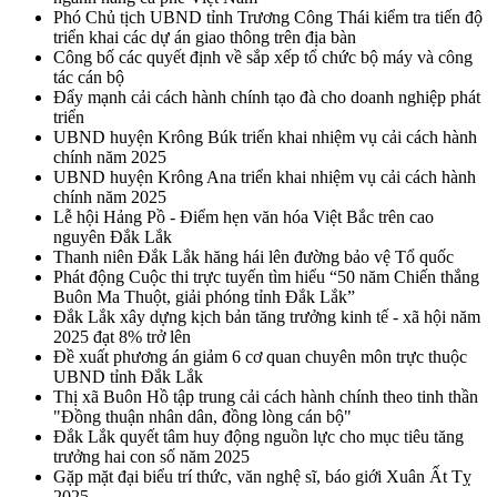
Phó Chủ tịch UBND tỉnh Trương Công Thái kiểm tra tiến độ
triển khai các dự án giao thông trên địa bàn
Công bố các quyết định về sắp xếp tổ chức bộ máy và công
tác cán bộ
Đẩy mạnh cải cách hành chính tạo đà cho doanh nghiệp phát
triển
UBND huyện Krông Búk triển khai nhiệm vụ cải cách hành
chính năm 2025
UBND huyện Krông Ana triển khai nhiệm vụ cải cách hành
chính năm 2025
Lễ hội Hảng Pồ - Điểm hẹn văn hóa Việt Bắc trên cao
nguyên Đắk Lắk
Thanh niên Đắk Lắk hăng hái lên đường bảo vệ Tổ quốc
Phát động Cuộc thi trực tuyến tìm hiểu “50 năm Chiến thắng
Buôn Ma Thuột, giải phóng tỉnh Đắk Lắk”
Đắk Lắk xây dựng kịch bản tăng trưởng kinh tế - xã hội năm
2025 đạt 8% trở lên
Đề xuất phương án giảm 6 cơ quan chuyên môn trực thuộc
UBND tỉnh Đắk Lắk
Thị xã Buôn Hồ tập trung cải cách hành chính theo tinh thần
"Đồng thuận nhân dân, đồng lòng cán bộ"
Đắk Lắk quyết tâm huy động nguồn lực cho mục tiêu tăng
trưởng hai con số năm 2025
Gặp mặt đại biểu trí thức, văn nghệ sĩ, báo giới Xuân Ất Tỵ
2025