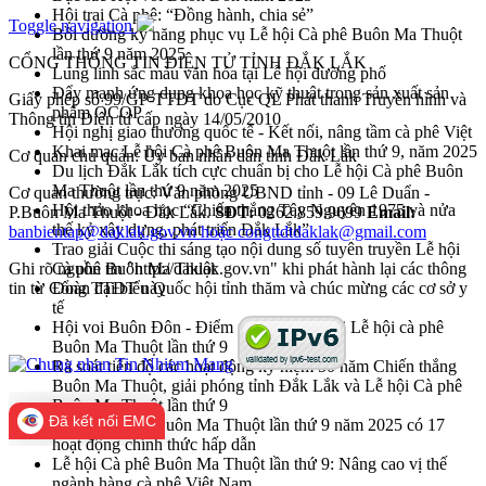
Hội trại Cà phê: “Đồng hành, chia sẻ”
Toggle navigation
Bồi dưỡng kỹ năng phục vụ Lễ hội Cà phê Buôn Ma Thuột
lần thứ 9 năm 2025
CỔNG THÔNG TIN ĐIỆN TỬ TỈNH ĐẮK LẮK
Lung linh sắc màu văn hóa tại Lễ hội đường phố
Đẩy mạnh ứng dụng khoa học kỹ thuật trong sản xuất sản
Giấy phép số 99/GP-TTĐT do Cục QL Phát thanh Truyền hình và
phẩm OCOP
Thông tin Điện tử cấp ngày 14/05/2010
Hội nghị giao thương quốc tế - Kết nối, nâng tầm cà phê Việt
Khai mạc Lễ hội Cà phê Buôn Ma Thuột lần thứ 9, năm 2025
Cơ quan chủ quản: Ủy ban nhân dân tỉnh Đắk Lắk
Du lịch Đắk Lắk tích cực chuẩn bị cho Lễ hội Cà phê Buôn
Ma Thuột lần thứ 9 năm 2025
Cơ quan thường trực: Văn phòng UBND tỉnh - 09 Lê Duẩn -
Hội thảo khoa học “Chiến thắng Tây Nguyên 1975 và nửa
P.Buôn Ma Thuột - Đắk Lắk.
SĐT:
0262.859.9699
Email:
thế kỷ xây dựng, phát triển Đắk Lắk”
banbientap@daklak.gov.vn hoặc congttdtdaklak@gmail.com
Trao giải Cuộc thi sáng tạo nội dung số tuyên truyền Lễ hội
Ghi rõ nguồn tin "http://daklak.gov.vn" khi phát hành lại các thông
Cà phê Buôn Ma Thuột
tin từ Cổng TTĐT này
Đoàn đại biểu Quốc hội tỉnh thăm và chúc mừng các cơ sở y
tế
Hội voi Buôn Đôn - Điểm nhấn đặc sắc tại Lễ hội cà phê
Buôn Ma Thuột lần thứ 9
Rà soát tiến độ các hoạt động kỷ niệm 50 năm Chiến thắng
Buôn Ma Thuột, giải phóng tỉnh Đắk Lắk và Lễ hội Cà phê
Buôn Ma Thuột lần thứ 9
Đã kết nối EMC
Lễ hội Cà phê Buôn Ma Thuột lần thứ 9 năm 2025 có 17
hoạt động chính thức hấp dẫn
Lễ hội Cà phê Buôn Ma Thuột lần thứ 9: Nâng cao vị thế
ngành hàng cà phê Việt Nam