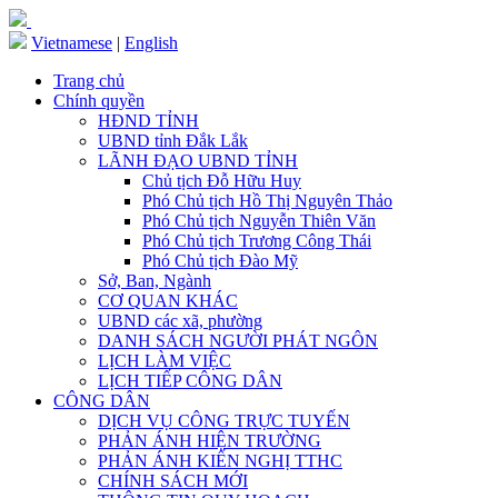
Vietnamese
|
English
Trang chủ
Chính quyền
HĐND TỈNH
UBND tỉnh Đắk Lắk
LÃNH ĐẠO UBND TỈNH
Chủ tịch Đỗ Hữu Huy
Phó Chủ tịch Hồ Thị Nguyên Thảo
Phó Chủ tịch Nguyễn Thiên Văn
Phó Chủ tịch Trương Công Thái
Phó Chủ tịch Đào Mỹ
Sở, Ban, Ngành
CƠ QUAN KHÁC
UBND các xã, phường
DANH SÁCH NGƯỜI PHÁT NGÔN
LỊCH LÀM VIỆC
LỊCH TIẾP CÔNG DÂN
CÔNG DÂN
DỊCH VỤ CÔNG TRỰC TUYẾN
PHẢN ÁNH HIỆN TRƯỜNG
PHẢN ÁNH KIẾN NGHỊ TTHC
CHÍNH SÁCH MỚI