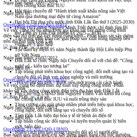
Ngày ban hành:
18/07/2012
hiện chống khai thác IUU
Hội thảo chuyên đề “Hành trình xuất khẩu nông sản Việt
Ngày hiệu lực:
Nam qua thương mại điện tử cùng Amazon”
Đại hội Thi đua yêu nước tỉnh Đắk Lắk lần thứ I (2025-2030)
Quyết định 25/2012/QĐ-UBND
Đồng chí Lương Nguyễn Minh Triết được chỉ định làm Bí
Về việc công bố bổ sung Đơn giá khảo sát xây dựng công trình
thư Tỉnh ủy Đắk Lắk nhiệm kỳ 2025 – 2030
điện vào Bộ đơn giá xây dựng công trình - Phần khảo sát xây dựng
Tập trung triển khai các giải pháp sản xuất nông nghiệp bền
trên địa bàn tỉnh Đắk Lắk
vững, phát thải thấp
Bản PDF
Tải về
Tọa đàm kỷ niệm 95 năm Ngày thành lập Hội Liên hiệp Phụ
nữ Việt Nam
Ngày ban hành:
10/07/2012
Đắk Lắk tổ chức Ngày hội Chuyển đổi số với chủ đề: “Công
nghệ số - kiến tạo tương lai”
Ngày hiệu lực:
Tập trung phát triển khoa học công nghệ, đổi mới sáng tạo và
chuyển đổi số lĩnh vực nông nghiệp và môi trường
Quyết định 24/2012/QĐ-UBND
“Hồ sơ phi địa giới – Bước tiến mới trong cải cách hành
Về việc công bố định mức dự toán xây dựng công trình -Phần
chính”
khảo sát xây dựng công trình điện trên địa bàn tỉnh Đắk Lắk
Phó Chủ tịch UBND tỉnh Nguyễn Thiên Văn kiểm tra công
Bản PDF
Tải về
tác chống khai thác IUU và nuôi trồng thủy sản
Tăng cường các giải pháp nhằm phát triển hiệu quả khoa học,
Ngày ban hành:
10/07/2012
công nghệ, đổi mới sáng tạo và chuyển đổi số
Tỉnh Đắk Lắk hiện đại hóa y tế từ bệnh án điện tử
Ngày hiệu lực:
Tập huấn công tác đối ngoại và tuyên truyền quản lý biên
giới, biển đảo
Quyết định 23 /2012/QĐ-UBND
Nhiều cách làm hay trong chuyển đổi số vì người dân
Ban hành quy định mức chi xây dựng ngân hàng câu trắc nghiệm,