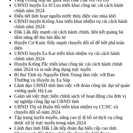
UBND huyện Ea H’Leo triển khai công tác cải cách hành
chính năm 2024
Điều tiết linh hoạt nguồn nước thủy điện vào mùa khô
UBND huyện Krông Ana triển khai nhiệm vụ cải cách hành
chính năm 2024
Đắk Lắk đẩy mạnh cải cách hành chính, liên kết quảng bá
tiềm năng để thu hút đầu tư
Huyện Cư Kuin: Đẩy mạnh chuyển đổi số để bứt phá toàn
diện
UBND huyện Ea Kar triển khai nhiệm vụ cải cách hành
chính năm 2024
Huyện Krông Pắc triển khai công tác cải cách hành chính
năm 2024 và ra mắt ứng dụng trực tuyến
Bí thư Tỉnh ủy Nguyễn Đình Trung làm việc với Ban
Thường vụ Huyện ủy Ea Súp
Lãnh đạo UBND tỉnh làm việc với đoàn công tác đại sứ quán
vương quốc Hà Lan
Giám sát việc thực hiện chính sách về hoạt động của đơn vị
sự nghiệp công lập tại UBND tỉnh
UBND Thị xã Buôn Hồ triển khai nhiệm vụ CCHC và
chuyển đổi số năm 2024
Tập trung tuyên truyền, nâng cao tỷ lệ hồ sơ dịch vụ công
được xử lý trực tuyến trong năm 2024
Lãnh đạo tỉnh Đắk Lắk tiếp đoàn đại biểu cấp cao tỉnh