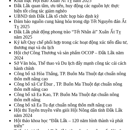
Khai mạc Hội Báo Xuân Ất Tỵ năm 2025
Đắk Lắk quan tâm, ưu tiên, huy động các nguồn lực thực
hiện tốt công tác giảm nghèo
UBND tỉnh Đắk Lắk tổ chức họp báo định kỳ
Đảm bảo nguồn cung hàng hóa trong dịp Tết Nguyên đán Ất
Tỵ 2025
Đắk Lắk phát động phong trào “Tết Nhân ái” Xuân Ất Tỵ
năm 2025
Ký kết Quy chế phối hợp trong các hoạt động xúc tiến đầu tư,
thương mại và du lịch
Hội chợ Công Thương và sản phẩm OCOP – Đắk Lắk năm
2024
Sở Văn hóa, Thể thao và Du lịch đẩy mạnh công tác cải cách
hành chính
Công bố xã Hòa Thắng, TP. Buôn Ma Thuột đạt chuẩn nông
thôn mới nâng cao
Công bố xã Cư Êbur , TP. Buôn Ma Thuột đạt chuẩn nông
thôn mới nâng cao
Công bố xã Ea Kao, TP. Buôn Ma Thuột đạt chuẩn nông
thôn mới nâng
Công bố xã Ea Tu đạt chuẩn nông thôn mới nâng cao
Hội thi Tuyên truyền viên giỏi Hội Nông dân tỉnh Đắk Lắk
năm 2024
Hội thảo khoa học “Đắk Lắk – 120 năm hình thành và phát
triển”