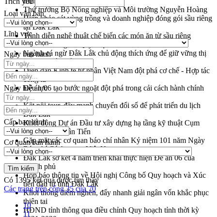
triển khai quy định EUDR
Trích yếu
Thứ trưởng Bộ Nông nghiệp và Môi trường Nguyễn Hoàng
Loại văn bản
Hiệp khảo sát vùng trồng và doanh nghiệp đóng gói sầu riêng
tại Đắk Lắk
Lĩnh vực
Trình diễn nghệ thuật chế biến các món ăn từ sầu riêng
Đắk Lắk công bố Quy hoạch và xúc tiến đầu tư tỉnh
Ngành cá ngừ Đắk Lắk chủ động thích ứng để giữ vững thị
Ngày ban hành
trường xuất khẩu
Diễn đàn Kinh tế tư nhân Việt Nam đột phá cơ chế - Hợp tác
công tư
Ngày hiệu lực
Đề án 06 tạo bước ngoặt đột phá trong cải cách hành chính
tỉnh Đắk Lắk
Kết nối tour, đẩy mạnh chuyển đổi số để phát triển du lịch
Đắk Lắk
Cấp ban hành
Khởi động Dự án Đầu tư xây dựng hạ tầng kỹ thuật Cụm
công nghiệp Tân Tiến
Gặp mặt các cơ quan báo chí nhân Kỷ niệm 101 năm Ngày
Cơ quan ban hành
Báo chí Cách mạng Việt Nam
Đắk Lắk sơ kết 4 năm triển khai thực hiện Đề án 06 của
Chính phủ
Họp báo thông tin về Hội nghị Công bố Quy hoạch và Xúc
Có
1395
kết quả được tìm thấy
tiến đầu tư tỉnh Đắk Lắk
Các trang trên cổng 35 của 70
Khơi thông điểm nghẽn, đẩy nhanh giải ngân vốn khắc phục
thiên tai
10
HĐND tỉnh thông qua điều chỉnh Quy hoạch tỉnh thời kỳ
11