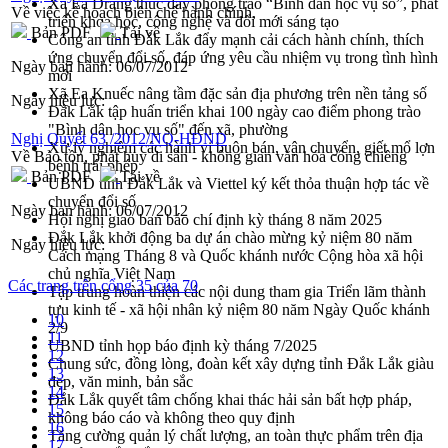
Xã Ea Drăng thúc đẩy phong trào “Bình dân học vụ số”, phát
Về việc kế hoạch biên chế hành chính,
triển khoa học, công nghệ và đổi mới sáng tạo
Bản PDF
Tải về
Công an tỉnh Đắk Lắk đẩy mạnh cải cách hành chính, thích
ứng chuyển đổi số, đáp ứng yêu cầu nhiệm vụ trong tình hình
Ngày ban hành:
06/07/2012
mới
Xã Ea Knuếc nâng tầm đặc sản địa phương trên nền tảng số
Ngày hiệu lực:
Đắk Lắk tập huấn triển khai 100 ngày cao điểm phong trào
"Bình dân học vụ số" đến xã, phường
Nghị Quyết 63 /2012/NQ-HĐND
Xử lý nghiêm các hành vi buôn bán, vận chuyển, giết mổ lợn
Về Bảo tồn, phát huy di sản - không gian văn hóa cồng chiêng
bệnh trái phép
Bản PDF
Tải về
UBND tỉnh Đắk Lắk và Viettel ký kết thỏa thuận hợp tác về
chuyển đổi số
Ngày ban hành:
06/07/2012
Hội nghị giao ban báo chí định kỳ tháng 8 năm 2025
Đắk Lắk khởi động ba dự án chào mừng kỷ niệm 80 năm
Ngày hiệu lực:
Cách mạng Tháng 8 và Quốc khánh nước Cộng hòa xã hội
chủ nghĩa Việt Nam
Các trang trên cổng 35 của 70
Tập trung hoàn thiện các nội dung tham gia Triển lãm thành
tựu kinh tế - xã hội nhân kỷ niệm 80 năm Ngày Quốc khánh
10
2/9
11
UBND tỉnh họp báo định kỳ tháng 7/2025
12
Chung sức, đồng lòng, đoàn kết xây dựng tỉnh Đắk Lắk giàu
13
đẹp, văn minh, bản sắc
14
Đắk Lắk quyết tâm chống khai thác hải sản bất hợp pháp,
15
không báo cáo và không theo quy định
16
Tăng cường quản lý chất lượng, an toàn thực phẩm trên địa
17