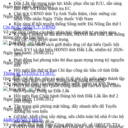
Đắk Lắk tập trung toàn lực khắc phục tồn tại IUU, sẵn sàng
Ngày ban hành:
04/09/2012
làm việc với Đoàn thanh tra EC
Chủ tịch UBND tỉnh Tạ Anh Tuấn thăm, chúc mừng các
Ngày hiệu lực:
bệnh viện nhân Ngày Thầy thuốc Việt Nam
Rộn ràng lễ hội truyền thống Sông nước Đà Nông lần thứ I
Chỉ thị 02 /2012/CT- UBND
năm 2026
Về việc tăng cường các biện pháp bảo đảm trật tự an toàn giao
Kỳ họp Chuyên đề lần thứ Năm, HĐND tỉnh Đắk Lắk thông
thông trên địa bàn tỉnh
qua các nghị quyết quan trọng
Bản PDF
Tải về
Thống nhất danh sách giới thiệu ứng cử đại biểu Quốc hội
khoá XVI và đại biểu HĐND tỉnh Đắk Lắk, nhiệm kỳ 2026-
Ngày ban hành:
29/08/2012
2031
Phát động hai phong trào thi đua quan trọng trong kỷ nguyên
Ngày hiệu lực:
mới
Hội nghị lần thứ tư Ban Chỉ đạo công tác bầu cử tỉnh Đắk
Thông tư 133/2012/TT-BTC
Lắk
Quy định chế độ thu, nộp và quản lý lệ phí cấp giấy phép thành lập
Hội nghị Báo cáo viên Trung ương tháng 01/2026
Văn phòng đại diện của thương nhân nước ngoài tại Việt Nam
Phó Thủ tướng Hồ Quốc Dũng đánh giá cao kết quả Chiến
Bản PDF
Tải về
dịch Quang Trung tại Đắk Lắk
Hội nghị Ban Chấp hành Đảng bộ tỉnh Đắk Lắk lần thứ 2
Ngày ban hành:
13/08/2012
(mở rộng)
Tập trung giải phóng mặt bằng, đẩy nhanh tiến độ Tuyến
Ngày hiệu lực:
đường bộ ven biển
Gỡ khó, khởi công xây dựng, sửa chữa toàn bộ nhà ở cho hộ
4446/UBND-VHXH
dân đúng tiến độ đề ra
Về việc triển khai thực hiện Công điện hỏa tốc số 1085/CĐ-TTg
UBND tỉnh Đắk Lắk tổng kết công tác quốc phòng, quân sự