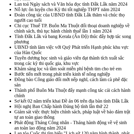
Lan toả Ngày sách và Văn hóa đọc tỉnh Đắk Lắk năm 2024
Nỗ lực ôn luyện cho Kỳ thi tốt nghiệp THPT năm 2024
Đoàn công tác của UBND tỉnh Đắk Lắk thăm và chúc thọ
người cao tuổi
Chi cục Thuế TP. Buôn Ma Thuột đối thoại doanh nghiệp về
chính sách, thủ tục hành chính thuế lần 1 năm 2024
Tỉnh Đắk Lắk và bang Kerala (Ấn Độ) thúc đẩy hợp tác song
phương
UBND tỉnh làm việc với Quỹ Phát triển Hạnh phúc khu vực
của Hàn Quốc
Tuyên dương học sinh và giáo viên đạt thành tích xuất sắc
trong các kỳ thi quốc gia, khu vực
Khám sàng lọc và tầm soát miễn phí bệnh tim cho trẻ em
Bước tiến mới trong phát triển kinh tế nông nghiệp
Đồng bào Công giáo đổi mới nếp nghĩ, cách làm cà phê đặc
sản
Thành phố Buôn Ma Thuột đẩy mạnh công tác cải cách hành
chính
Sơ kết 02 năm triển khai Đề án 06 trên địa bàn tỉnh Đắk Lắk
Hội nghị Ban Chấp hành Đảng bộ tỉnh lần thứ 22
Giám sát việc thực hiện chính sách, pháp luật về bảo đảm trật
tự an toàn giao thông
Phát động Tháng Công nhân - Tháng hành động về vệ sinh
an toàn lao động năm 2024
Lan tỏa Cuộc thi tìm hiểu "Lịch sử 120 năm hình thành, phát