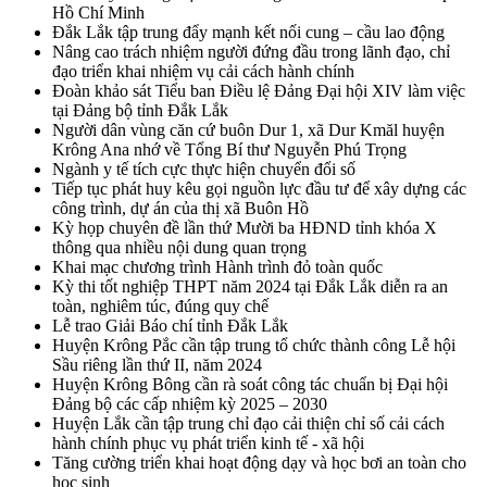
Hồ Chí Minh
Đắk Lắk tập trung đẩy mạnh kết nối cung – cầu lao động
Nâng cao trách nhiệm người đứng đầu trong lãnh đạo, chỉ
đạo triển khai nhiệm vụ cải cách hành chính
Đoàn khảo sát Tiểu ban Điều lệ Đảng Đại hội XIV làm việc
tại Đảng bộ tỉnh Đắk Lắk
Người dân vùng căn cứ buôn Dur 1, xã Dur Kmăl huyện
Krông Ana nhớ về Tổng Bí thư Nguyễn Phú Trọng
Ngành y tế tích cực thực hiện chuyển đổi số
Tiếp tục phát huy kêu gọi nguồn lực đầu tư để xây dựng các
công trình, dự án của thị xã Buôn Hồ
Kỳ họp chuyên đề lần thứ Mười ba HĐND tỉnh khóa X
thông qua nhiều nội dung quan trọng
Khai mạc chương trình Hành trình đỏ toàn quốc
Kỳ thi tốt nghiệp THPT năm 2024 tại Đắk Lắk diễn ra an
toàn, nghiêm túc, đúng quy chế
Lễ trao Giải Báo chí tỉnh Đắk Lắk
Huyện Krông Pắc cần tập trung tổ chức thành công Lễ hội
Sầu riêng lần thứ II, năm 2024
Huyện Krông Bông cần rà soát công tác chuẩn bị Đại hội
Đảng bộ các cấp nhiệm kỳ 2025 – 2030
Huyện Lắk cần tập trung chỉ đạo cải thiện chỉ số cải cách
hành chính phục vụ phát triển kinh tế - xã hội
Tăng cường triển khai hoạt động dạy và học bơi an toàn cho
học sinh