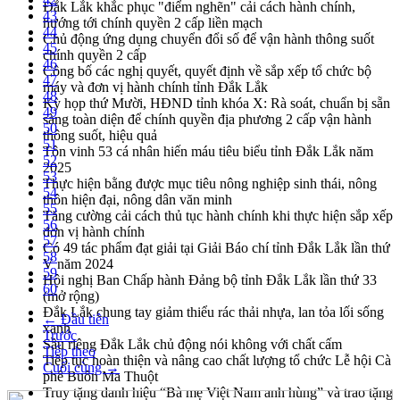
Đắk Lắk khắc phục "điểm nghẽn" cải cách hành chính,
43
hướng tới chính quyền 2 cấp liền mạch
44
Chủ động ứng dụng chuyển đổi số để vận hành thông suốt
45
chính quyền 2 cấp
46
Công bố các nghị quyết, quyết định về sắp xếp tổ chức bộ
47
máy và đơn vị hành chính tỉnh Đắk Lắk
48
Kỳ họp thứ Mười, HĐND tỉnh khóa X: Rà soát, chuẩn bị sẵn
49
sàng toàn diện để chính quyền địa phương 2 cấp vận hành
50
thông suốt, hiệu quả
51
Tôn vinh 53 cá nhân hiến máu tiêu biểu tỉnh Đắk Lắk năm
52
2025
53
Thực hiện bằng được mục tiêu nông nghiệp sinh thái, nông
54
thôn hiện đại, nông dân văn minh
55
Tăng cường cải cách thủ tục hành chính khi thực hiện sắp xếp
56
đơn vị hành chính
57
Có 49 tác phẩm đạt giải tại Giải Báo chí tỉnh Đắk Lắk lần thứ
58
V năm 2024
59
Hội nghị Ban Chấp hành Đảng bộ tỉnh Đắk Lắk lần thứ 33
60
(mở rộng)
Đắk Lắk chung tay giảm thiểu rác thải nhựa, lan tỏa lối sống
← Đầu tiên
xanh
Trước
Sầu riêng Đắk Lắk chủ động nói không với chất cấm
Tiếp theo
Tiếp tục hoàn thiện và nâng cao chất lượng tổ chức Lễ hội Cà
Cuối cùng →
phê Buôn Ma Thuột
Truy tặng danh hiệu “Bà mẹ Việt Nam anh hùng” và trao tặng