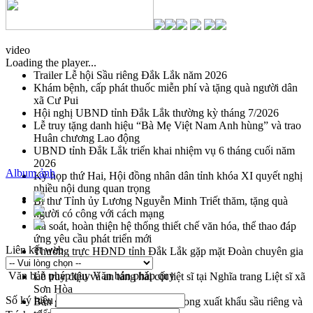
video
Loading the player...
Trailer Lễ hội Sầu riêng Đắk Lắk năm 2026
Khám bệnh, cấp phát thuốc miễn phí và tặng quà người dân
xã Cư Pui
Hội nghị UBND tỉnh Đắk Lắk thường kỳ tháng 7/2026
Lễ truy tặng danh hiệu “Bà Mẹ Việt Nam Anh hùng” và trao
Huân chương Lao động
UBND tỉnh Đắk Lắk triển khai nhiệm vụ 6 tháng cuối năm
2026
Album ảnh
Kỳ họp thứ Hai, Hội đồng nhân dân tỉnh khóa XI quyết nghị
nhiều nội dung quan trọng
Bí thư Tỉnh ủy Lương Nguyễn Minh Triết thăm, tặng quà
người có công với cách mạng
Rà soát, hoàn thiện hệ thống thiết chế văn hóa, thể thao đáp
ứng yêu cầu phát triển mới
Liên kết web
Thường trực HĐND tỉnh Đắk Lắk gặp mặt Đoàn chuyên gia
y tế TP. Hồ Chí Minh
Văn bản pháp quy
Văn bản pháp quy
Lễ truy điệu và an táng hài cốt liệt sĩ tại Nghĩa trang Liệt sĩ xã
Sơn Hòa
Số ký hiệu
Bàn giải pháp tháo gỡ khó khăn trong xuất khẩu sầu riêng và