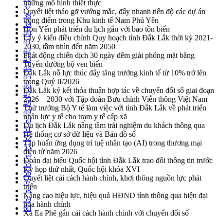
những mô hình thiết thực
37
Quyết liệt tháo gỡ vướng mắc, đẩy nhanh tiến độ các dự án
38
trọng điểm trong Khu kinh tế Nam Phú Yên
39
Hòn Yến phát triển du lịch gắn với bảo tồn biển
40
Lấy ý kiến điều chỉnh Quy hoạch tỉnh Đắk Lắk thời kỳ 2021-
41
2030, tầm nhìn đến năm 2050
42
Phát động chiến dịch 30 ngày đêm giải phóng mặt bằng
43
Tuyến đường bộ ven biển
44
Đắk Lắk nỗ lực thúc đẩy tăng trưởng kinh tế từ 10% trở lên
45
trong Quý II/2026
46
Đắk Lắk ký kết thỏa thuận hợp tác về chuyển đổi số giai đoạn
47
2026 – 2030 với Tập đoàn Bưu chính Viễn thông Việt Nam
48
Thứ trưởng Bộ Y tế làm việc với tỉnh Đắk Lắk về phát triển
49
nhân lực y tế cho trạm y tế cấp xã
50
Du lịch Đắk Lắk nâng tầm trải nghiệm du khách thông qua
51
Hệ thống cơ sở dữ liệu và Bản đồ số
52
Tập huấn ứng dụng trí tuệ nhân tạo (AI) trong thương mại
53
điện tử năm 2026
54
Đoàn đại biểu Quốc hội tỉnh Đắk Lắk trao đổi thông tin trước
55
Kỳ họp thứ nhất, Quốc hội khóa XVI
56
Quyết liệt cải cách hành chính, khơi thông nguồn lực phát
57
triển
58
Nâng cao hiệu lực, hiệu quả HĐND tỉnh thông qua hiện đại
59
hóa hành chính
60
Xã Ea Phê gắn cải cách hành chính với chuyển đổi số