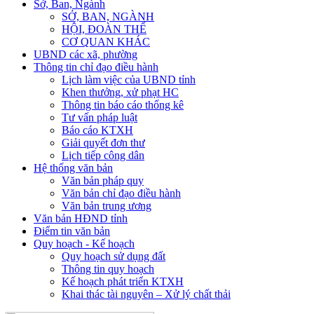
Sở, Ban, Ngành
SỞ, BAN, NGÀNH
HỘI, ĐOÀN THỂ
CƠ QUAN KHÁC
UBND các xã, phường
Thông tin chỉ đạo điều hành
Lịch làm việc của UBND tỉnh
Khen thưởng, xử phạt HC
Thông tin báo cáo thống kê
Tư vấn pháp luật
Báo cáo KTXH
Giải quyết đơn thư
Lịch tiếp công dân
Hệ thống văn bản
Văn bản pháp quy
Văn bản chỉ đạo điều hành
Văn bản trung ương
Văn bản HĐND tỉnh
Điểm tin văn bản
Quy hoạch - Kế hoạch
Quy hoạch sử dụng đất
Thông tin quy hoạch
Kế hoạch phát triển KTXH
Khai thác tài nguyên – Xử lý chất thải