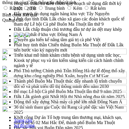
thông tin của Cổng thông tin điện tử tỉnh
công tác thẩm tra điều chỉnh quy hoạch sử dụng đất thời kỳ
Rất tốt
Tốt
Trung bình
Kém
Rất kém
2021 - 2030
Đẩy mạnh tín dụng ngân hàng khu vực Tây Nguyên
Bình chọn
Kết quả
Lãnh đạo tỉnh Đắk Lắk chào xã giao các đoàn khách quốc tế
Quảng Cáo
tham dự Lễ hội Cà phê Buôn Ma Thuột lần thứ 9
Đắk Lắk chấp thuận chủ trương đầu tư dự án dệt may khép
kín duy nhất ở khu vực Đông Nam Á
Chuyên gia hiến kế nâng tầm giá trị cà phê Việt
Phát huy tinh thần Chiến thắng Buôn Ma Thuột để Đắk Lắk
tiến bước vào kỷ nguyên mới
Triển khai mô hình khám chữa bệnh sử dụng sinh trắc học,
Kiosk tự phục vụ và tìm kiếm sáng kiến cải cách hành chính
ngành y tế
Phó Thủ tướng Chính phủ Trần Hồng Hà dự lễ động thổ xây
dựng khu công nghiệp Phú Xuân, huyện Cư M’Gar
Thành phố Buôn Ma Thuột thúc đẩy nhanh lộ trình chuyển
đổi số và phát triển đô thị thông minh đến năm 2030
Bế mạc Lễ hội Cà phê Buôn Ma Thuột lần thứ 9 năm 2025
Đắk Lắk giành giải Nhất Hội thi Nhà nông đua tài năm 2025
Động thổ xây dựng Nhà máy cà phê lớn nhất Đông Nam Á
36 thí sinh tham gia Cuộc thi Rang cà phê đặc sản Việt Nam
2025
Khởi công Dự án Tổ hợp trung tâm thương mại, khách sạn,
Trang chủ
nhà ở tại số 02 Mai Hắc Đế, thành phố Buôn Ma Thuột
Sơ đồ cổng
Đặc sắc Hội voi Buôn Đôn năm 2025