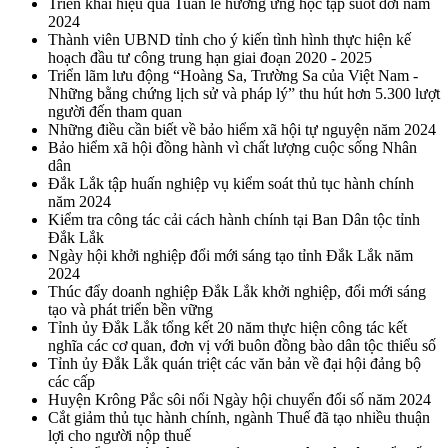
Triển khai hiệu quả Tuần lễ hưởng ứng học tập suốt đời năm
2024
Thành viên UBND tỉnh cho ý kiến tình hình thực hiện kế
hoạch đầu tư công trung hạn giai đoạn 2020 - 2025
Triển lãm lưu động “Hoàng Sa, Trường Sa của Việt Nam -
Những bằng chứng lịch sử và pháp lý” thu hút hơn 5.300 lượt
người đến tham quan
Những điều cần biết về bảo hiểm xã hội tự nguyện năm 2024
Bảo hiểm xã hội đồng hành vì chất lượng cuộc sống Nhân
dân
Đắk Lắk tập huấn nghiệp vụ kiểm soát thủ tục hành chính
năm 2024
Kiểm tra công tác cải cách hành chính tại Ban Dân tộc tỉnh
Đắk Lắk
Ngày hội khởi nghiệp đổi mới sáng tạo tỉnh Đắk Lắk năm
2024
Thúc đẩy doanh nghiệp Đắk Lắk khởi nghiệp, đổi mới sáng
tạo và phát triển bền vững
Tỉnh ủy Đắk Lắk tổng kết 20 năm thực hiện công tác kết
nghĩa các cơ quan, đơn vị với buôn đồng bào dân tộc thiểu số
Tỉnh ủy Đắk Lắk quán triệt các văn bản về đại hội đảng bộ
các cấp
Huyện Krông Pắc sôi nổi Ngày hội chuyển đổi số năm 2024
Cắt giảm thủ tục hành chính, ngành Thuế đã tạo nhiều thuận
lợi cho người nộp thuế