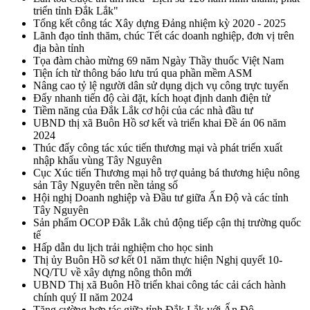
triển tỉnh Đắk Lắk"
Tổng kết công tác Xây dựng Đảng nhiệm kỳ 2020 - 2025
Lãnh đạo tỉnh thăm, chúc Tết các doanh nghiệp, đơn vị trên
địa bàn tỉnh
Tọa đàm chào mừng 69 năm Ngày Thầy thuốc Việt Nam
Tiện ích từ thông báo lưu trú qua phần mềm ASM
Nâng cao tỷ lệ người dân sử dụng dịch vụ công trực tuyến
Đẩy nhanh tiến độ cài đặt, kích hoạt định danh điện tử
Tiềm năng của Đắk Lắk cơ hội của các nhà đầu tư
UBND thị xã Buôn Hồ sơ kết và triển khai Đề án 06 năm
2024
Thúc đẩy công tác xúc tiến thương mại và phát triển xuất
nhập khẩu vùng Tây Nguyên
Cục Xúc tiến Thương mại hỗ trợ quảng bá thương hiệu nông
sản Tây Nguyên trên nền tảng số
Hội nghị Doanh nghiệp và Đầu tư giữa Ấn Độ và các tỉnh
Tây Nguyên
Sản phẩm OCOP Đắk Lắk chủ động tiếp cận thị trường quốc
tế
Hấp dẫn du lịch trải nghiệm cho học sinh
Thị ủy Buôn Hồ sơ kết 01 năm thực hiện Nghị quyết 10-
NQ/TU về xây dựng nông thôn mới
UBND Thị xã Buôn Hồ triển khai công tác cải cách hành
chính quý II năm 2024
Tăng cường hợp tác giữa tỉnh Đắk Lắk với Ấn Độ