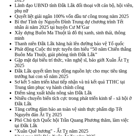
Lãnh đạo UBND tỉnh Đắk Lắk đối thoại với cán bộ, hội viên,
phụ nữ
Quyết liệt giải ngân 100% vốn đầu tư công trong năm 2025
Bí thư Tỉnh ủy Nguyễn Đình Trung dự chương trình Tết
nhân ái năm 2025 tại huyện Cư M’Gar
Xây dựng Buôn Ma Thuột là đô thị xanh, sinh thái, thông
minh
Thanh niên Đắk Lắk hăng hái lên đường bảo vệ Tổ quốc
Phát động Cuộc thi trực tuyến tìm hiểu “50 năm Chiến thắng
Buôn Ma Thuột, giải phóng tỉnh Đắk Lắk”
Gặp mặt đại biểu trí thức, văn nghệ sĩ, báo giới Xuân Ất Tỵ
2025
Đắk Lắk quyết tâm huy động nguồn lực cho mục tiêu tăng
trưởng hai con số năm 2025
Sơ kết 5 năm triển khai tiếp nhận và trả kết quả TTHC tại
Trung tâm phục vụ hành chính công
Điểm sáng xuất khẩu nông sản Đắk Lắk
Nhiều chuyển biến tích cực trong phát triển kinh tế - xã hội ở
Đắk Lắk
Tăng cường đảm bảo an toàn vệ sinh thực phẩm dịp Tết
Nguyên đán Ất Tỵ 2025
Phó Chủ tịch Quốc hội Trần Quang Phương thăm, làm việc
tại Đắk Lắk
"Xuân Quê hương" - Ất Tỵ năm 2025