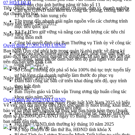
07 HD/LĐLĐ
người dân chịu ảnh hưởng nặng từ bão số 13
Tiêu chuẩn, trình tự xét, công nhận cơ quan, đơn vị, doanh nghiệp
Chủ tịch UBND tỉnh kiểm tra công tác phòng, chống bão số
đạt chuẩn văn hóa.
13 tại các địa bàn xung yếu
Tập trung đẩy nhanh giải ngân nguồn vốn các chương trình
Ngày ban hành:
24/07/2012
mục tiêu quốc gia
Xã Ea H'leo giữ vững và nâng cao chất lượng các tiêu chí
Ngày hiệu lực:
nông thôn mới
Công bố quyết định của Ban Thường vụ Tỉnh ủy về công tác
Quyết định 27/2012/QĐ-UBND
cán bộ
Ban hành Quy chế phối hợp trong quản lý nhà nước về đăng ký
Nâng cao trách nhiệm người đứng đầu, phát huy tinh thần
giao dịch bảo đảm bằng quyền sử dụng đất, tài sản gắn liền với đất
chủ động, sáng tạo để đảm bảo tiến độ giải ngân vốn đầu tư
trên địa bàn tỉnh Đắk Lắk
công năm 2025
Bản PDF
Tải về
Sở Công Thương đột phá số hóa 100% thủ tục trực tuyến lấy
sự hài lòng của doanh nghiệp làm thước đo phục vụ
Ngày ban hành:
20/07/2012
Đảm bảo công tác bầu cử triển khai đúng tiến độ, quy trình
theo luật định
Ngày hiệu lực:
Ban Tuyên giáo và Dân vận Trung ương tập huấn công tác
khoa giáo năm 2025
Quyết định 26/2012/QĐ-UBND
Đắk Lắk hưởng ứng Ngày Pháp luật Việt Nam 2025 và biểu
Về việc sửa đổi một số điều Quy chế quản lý nuôi trồng, khai thác,
dương 25 tập thể, cá nhân tiêu biểu
bảo vệ và phát triển nguồn lợi thủy sản ban hành kèm theo Quyết
Hội nghị lần thứ nhất Ban Chỉ đạo công tác bầu cử tỉnh Đắk
định số 16/2009/QĐ-UBND ngày 05 tháng 5 năm 2009 của Ủy
Lắk
ban nhân dân tỉnh
Hội nghị UBND tỉnh thường kỳ tháng 10 năm 2025
Bản PDF
Tải về
Kỳ họp chuyên đề lần thứ Ba, HĐND tỉnh khóa X
Bí thư Tỉnh ủy Lương Nguyễn Minh Triết kiểm tra việc thực