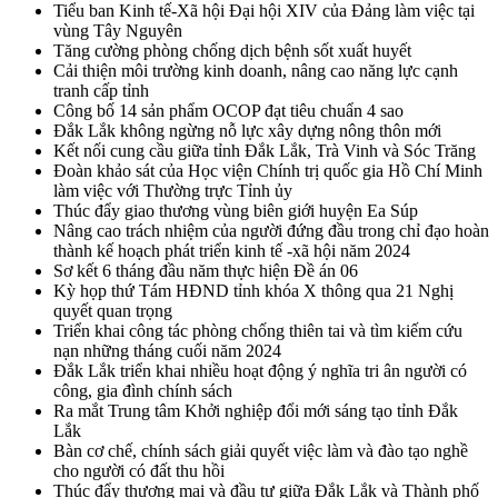
Tiểu ban Kinh tế-Xã hội Đại hội XIV của Đảng làm việc tại
vùng Tây Nguyên
Tăng cường phòng chống dịch bệnh sốt xuất huyết
Cải thiện môi trường kinh doanh, nâng cao năng lực cạnh
tranh cấp tỉnh
Công bố 14 sản phẩm OCOP đạt tiêu chuẩn 4 sao
Đắk Lắk không ngừng nỗ lực xây dựng nông thôn mới
Kết nối cung cầu giữa tỉnh Đắk Lắk, Trà Vinh và Sóc Trăng
Đoàn khảo sát của Học viện Chính trị quốc gia Hồ Chí Minh
làm việc với Thường trực Tỉnh ủy
Thúc đẩy giao thương vùng biên giới huyện Ea Súp
Nâng cao trách nhiệm của người đứng đầu trong chỉ đạo hoàn
thành kế hoạch phát triển kinh tế -xã hội năm 2024
Sơ kết 6 tháng đầu năm thực hiện Đề án 06
Kỳ họp thứ Tám HĐND tỉnh khóa X thông qua 21 Nghị
quyết quan trọng
Triển khai công tác phòng chống thiên tai và tìm kiếm cứu
nạn những tháng cuối năm 2024
Đắk Lắk triển khai nhiều hoạt động ý nghĩa tri ân người có
công, gia đình chính sách
Ra mắt Trung tâm Khởi nghiệp đổi mới sáng tạo tỉnh Đắk
Lắk
Bàn cơ chế, chính sách giải quyết việc làm và đào tạo nghề
cho người có đất thu hồi
Thúc đẩy thương mại và đầu tư giữa Đắk Lắk và Thành phố