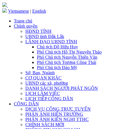
Vietnamese
|
English
Trang chủ
Chính quyền
HĐND TỈNH
UBND tỉnh Đắk Lắk
LÃNH ĐẠO UBND TỈNH
Chủ tịch Đỗ Hữu Huy
Phó Chủ tịch Hồ Thị Nguyên Thảo
Phó Chủ tịch Nguyễn Thiên Văn
Phó Chủ tịch Trương Công Thái
Phó Chủ tịch Đào Mỹ
Sở, Ban, Ngành
CƠ QUAN KHÁC
UBND các xã, phường
DANH SÁCH NGƯỜI PHÁT NGÔN
LỊCH LÀM VIỆC
LỊCH TIẾP CÔNG DÂN
CÔNG DÂN
DỊCH VỤ CÔNG TRỰC TUYẾN
PHẢN ÁNH HIỆN TRƯỜNG
PHẢN ÁNH KIẾN NGHỊ TTHC
CHÍNH SÁCH MỚI