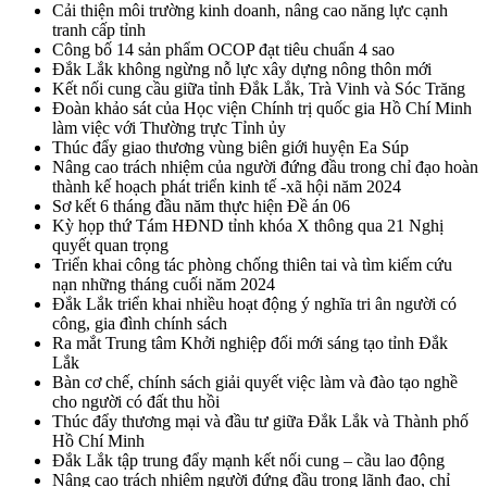
Cải thiện môi trường kinh doanh, nâng cao năng lực cạnh
tranh cấp tỉnh
Công bố 14 sản phẩm OCOP đạt tiêu chuẩn 4 sao
Đắk Lắk không ngừng nỗ lực xây dựng nông thôn mới
Kết nối cung cầu giữa tỉnh Đắk Lắk, Trà Vinh và Sóc Trăng
Đoàn khảo sát của Học viện Chính trị quốc gia Hồ Chí Minh
làm việc với Thường trực Tỉnh ủy
Thúc đẩy giao thương vùng biên giới huyện Ea Súp
Nâng cao trách nhiệm của người đứng đầu trong chỉ đạo hoàn
thành kế hoạch phát triển kinh tế -xã hội năm 2024
Sơ kết 6 tháng đầu năm thực hiện Đề án 06
Kỳ họp thứ Tám HĐND tỉnh khóa X thông qua 21 Nghị
quyết quan trọng
Triển khai công tác phòng chống thiên tai và tìm kiếm cứu
nạn những tháng cuối năm 2024
Đắk Lắk triển khai nhiều hoạt động ý nghĩa tri ân người có
công, gia đình chính sách
Ra mắt Trung tâm Khởi nghiệp đổi mới sáng tạo tỉnh Đắk
Lắk
Bàn cơ chế, chính sách giải quyết việc làm và đào tạo nghề
cho người có đất thu hồi
Thúc đẩy thương mại và đầu tư giữa Đắk Lắk và Thành phố
Hồ Chí Minh
Đắk Lắk tập trung đẩy mạnh kết nối cung – cầu lao động
Nâng cao trách nhiệm người đứng đầu trong lãnh đạo, chỉ