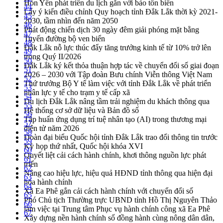
Hòn Yến phát triển du lịch gắn với bảo tồn biển
44
Lấy ý kiến điều chỉnh Quy hoạch tỉnh Đắk Lắk thời kỳ 2021-
45
2030, tầm nhìn đến năm 2050
46
Phát động chiến dịch 30 ngày đêm giải phóng mặt bằng
47
Tuyến đường bộ ven biển
48
Đắk Lắk nỗ lực thúc đẩy tăng trưởng kinh tế từ 10% trở lên
49
trong Quý II/2026
50
Đắk Lắk ký kết thỏa thuận hợp tác về chuyển đổi số giai đoạn
51
2026 – 2030 với Tập đoàn Bưu chính Viễn thông Việt Nam
52
Thứ trưởng Bộ Y tế làm việc với tỉnh Đắk Lắk về phát triển
53
nhân lực y tế cho trạm y tế cấp xã
54
Du lịch Đắk Lắk nâng tầm trải nghiệm du khách thông qua
55
Hệ thống cơ sở dữ liệu và Bản đồ số
56
Tập huấn ứng dụng trí tuệ nhân tạo (AI) trong thương mại
57
điện tử năm 2026
58
Đoàn đại biểu Quốc hội tỉnh Đắk Lắk trao đổi thông tin trước
59
Kỳ họp thứ nhất, Quốc hội khóa XVI
60
Quyết liệt cải cách hành chính, khơi thông nguồn lực phát
61
triển
62
Nâng cao hiệu lực, hiệu quả HĐND tỉnh thông qua hiện đại
63
hóa hành chính
64
Xã Ea Phê gắn cải cách hành chính với chuyển đổi số
65
Phó Chủ tịch Thường trực UBND tỉnh Hồ Thị Nguyên Thảo
66
làm việc tại Trung tâm Phục vụ hành chính công xã Ea Phê
67
Xây dựng nền hành chính số đồng hành cùng nông dân dân,