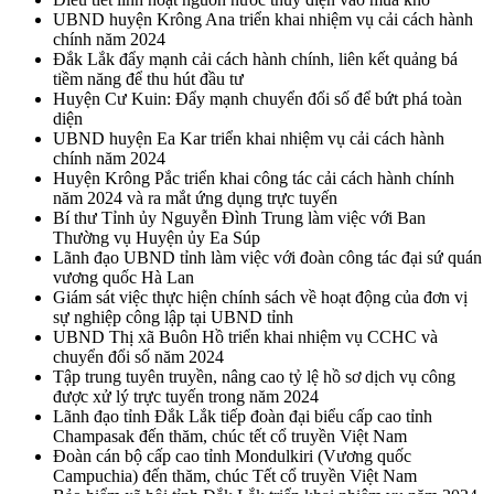
UBND huyện Krông Ana triển khai nhiệm vụ cải cách hành
chính năm 2024
Đắk Lắk đẩy mạnh cải cách hành chính, liên kết quảng bá
tiềm năng để thu hút đầu tư
Huyện Cư Kuin: Đẩy mạnh chuyển đổi số để bứt phá toàn
diện
UBND huyện Ea Kar triển khai nhiệm vụ cải cách hành
chính năm 2024
Huyện Krông Pắc triển khai công tác cải cách hành chính
năm 2024 và ra mắt ứng dụng trực tuyến
Bí thư Tỉnh ủy Nguyễn Đình Trung làm việc với Ban
Thường vụ Huyện ủy Ea Súp
Lãnh đạo UBND tỉnh làm việc với đoàn công tác đại sứ quán
vương quốc Hà Lan
Giám sát việc thực hiện chính sách về hoạt động của đơn vị
sự nghiệp công lập tại UBND tỉnh
UBND Thị xã Buôn Hồ triển khai nhiệm vụ CCHC và
chuyển đổi số năm 2024
Tập trung tuyên truyền, nâng cao tỷ lệ hồ sơ dịch vụ công
được xử lý trực tuyến trong năm 2024
Lãnh đạo tỉnh Đắk Lắk tiếp đoàn đại biểu cấp cao tỉnh
Champasak đến thăm, chúc tết cổ truyền Việt Nam
Đoàn cán bộ cấp cao tỉnh Mondulkiri (Vương quốc
Campuchia) đến thăm, chúc Tết cổ truyền Việt Nam