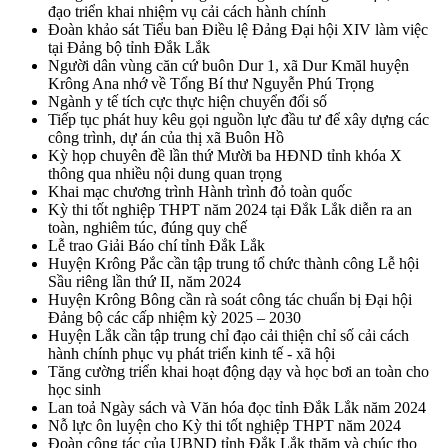
đạo triển khai nhiệm vụ cải cách hành chính
Đoàn khảo sát Tiểu ban Điều lệ Đảng Đại hội XIV làm việc
tại Đảng bộ tỉnh Đắk Lắk
Người dân vùng căn cứ buôn Dur 1, xã Dur Kmăl huyện
Krông Ana nhớ về Tổng Bí thư Nguyễn Phú Trọng
Ngành y tế tích cực thực hiện chuyển đổi số
Tiếp tục phát huy kêu gọi nguồn lực đầu tư để xây dựng các
công trình, dự án của thị xã Buôn Hồ
Kỳ họp chuyên đề lần thứ Mười ba HĐND tỉnh khóa X
thông qua nhiều nội dung quan trọng
Khai mạc chương trình Hành trình đỏ toàn quốc
Kỳ thi tốt nghiệp THPT năm 2024 tại Đắk Lắk diễn ra an
toàn, nghiêm túc, đúng quy chế
Lễ trao Giải Báo chí tỉnh Đắk Lắk
Huyện Krông Pắc cần tập trung tổ chức thành công Lễ hội
Sầu riêng lần thứ II, năm 2024
Huyện Krông Bông cần rà soát công tác chuẩn bị Đại hội
Đảng bộ các cấp nhiệm kỳ 2025 – 2030
Huyện Lắk cần tập trung chỉ đạo cải thiện chỉ số cải cách
hành chính phục vụ phát triển kinh tế - xã hội
Tăng cường triển khai hoạt động dạy và học bơi an toàn cho
học sinh
Lan toả Ngày sách và Văn hóa đọc tỉnh Đắk Lắk năm 2024
Nỗ lực ôn luyện cho Kỳ thi tốt nghiệp THPT năm 2024
Đoàn công tác của UBND tỉnh Đắk Lắk thăm và chúc thọ