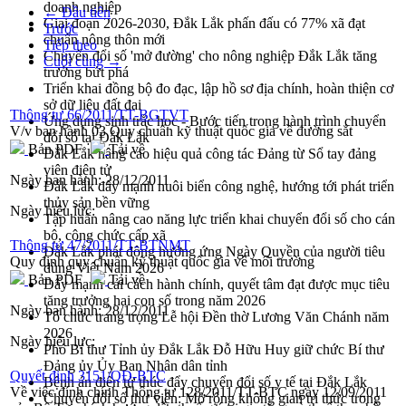
doanh nghiệp
← Đầu tiên
Giai đoạn 2026-2030, Đắk Lắk phấn đấu có 77% xã đạt
Trước
chuẩn nông thôn mới
Tiếp theo
Chuyển đổi số 'mở đường' cho nông nghiệp Đắk Lắk tăng
Cuối cùng →
trưởng bứt phá
Triển khai đồng bộ đo đạc, lập hồ sơ địa chính, hoàn thiện cơ
sở dữ liệu đất đai
Thông tư 66/2011/TT-BGTVT
Ứng dụng sinh trắc học - Bước tiến trong hành trình chuyển
V/v ban hành 03 Quy chuẩn kỹ thuật quốc gia về đường sắt
đổi số tại Đắk Lắk
Bản PDF
Tải về
Đắk Lắk nâng cao hiệu quả công tác Đảng từ Sổ tay đảng
viên điện tử
Ngày ban hành:
28/12/2011
Đắk Lắk đẩy mạnh nuôi biển công nghệ, hướng tới phát triển
thủy sản bền vững
Ngày hiệu lực:
Tập huấn nâng cao năng lực triển khai chuyển đổi số cho cán
bộ, công chức cấp xã
Thông tư 47/2011/TT-BTNMT
Đắk Lắk phát động hưởng ứng Ngày Quyền của người tiêu
Quy định quy chuẩn kỹ thuật quốc gia về môi trường
dùng Việt Nam 2026
Bản PDF
Tải về
Đẩy mạnh cải cách hành chính, quyết tâm đạt được mục tiêu
tăng trưởng hai con số trong năm 2026
Ngày ban hành:
28/12/2011
Tổ chức trang trọng Lễ hội Đền thờ Lương Văn Chánh năm
2026
Ngày hiệu lực:
Phó Bí thư Tỉnh ủy Đắk Lắk Đỗ Hữu Huy giữ chức Bí thư
Đảng ủy Ủy Ban Nhân dân tỉnh
Quyết định 3151/QĐ-BTC
Bệnh án điện tử thúc đẩy chuyển đổi số y tế tại Đắk Lắk
Về việc đính chính Thông tư 128/2011/TT-BTC ngày 12/09/2011
Chuyển đổi số thư viện: Mở rộng không gian tri thức trong