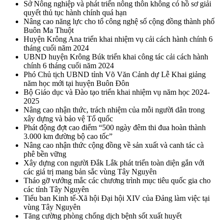
Sở Nông nghiệp và phát triển nông thôn không có hồ sơ giải
quyết thủ tục hành chính quá hạn
Nâng cao năng lực cho tổ công nghệ số cộng đồng thành phố
Buôn Ma Thuột
Huyện Krông Ana triển khai nhiệm vụ cải cách hành chính 6
tháng cuối năm 2024
UBND huyện Krông Búk triển khai công tác cải cách hành
chính 6 tháng cuối năm 2024
Phó Chủ tịch UBND tỉnh Võ Văn Cảnh dự Lễ Khai giảng
năm học mới tại huyện Buôn Đôn
Bộ Giáo dục và Đào tạo triển khai nhiệm vụ năm học 2024-
2025
Nâng cao nhận thức, trách nhiệm của mỗi người dân trong
xây dựng và bảo vệ Tổ quốc
Phát động đợt cao điểm “500 ngày đêm thi đua hoàn thành
3.000 km đường bộ cao tốc”
Nâng cao nhận thức cộng đồng về sản xuất và canh tác cà
phê bền vững
Xây dựng con người Đắk Lắk phát triển toàn diện gắn với
các giá trị mang bản sắc vùng Tây Nguyên
Tháo gỡ vướng mắc các chương trình mục tiêu quốc gia cho
các tỉnh Tây Nguyên
Tiểu ban Kinh tế-Xã hội Đại hội XIV của Đảng làm việc tại
vùng Tây Nguyên
Tăng cường phòng chống dịch bệnh sốt xuất huyết