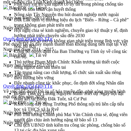
một số điều của Luật Kinh doanh bảo hiểm
Phát huy vai trò của người có uy tín trong phòng chống tảo
Bản PDF
Tải về
hôn và hôn nhân cận huyết thống
Nông sản Tây Nguyên thu hút doanh nghiệp nước ngoài
Ngày ban hành:
28/12/2011
Đắk Lắk định vị thương hiệu du lịch “Biển – Rừng – Cà phê”
trong không gian phát triển mới
Ngày hiệu lực:
Hội nghị chia sẻ kinh nghiệm, chuyển giao kỹ thuật y tế, định
hướng phát triển chuyên sâu đến 2030
Quyết định 2453/QĐ-TTg
Chuyển đổi số mở ra không gian phát triển trong lĩnh vực văn
Phê duyệt Đề án đẩy mạnh thanh toán không dùng tiền mặt tại Việt
hóa, du lịch
Nam giai đoạn 2011 - 2015
Công bố quyết định của Ban Thường vụ Tỉnh ủy về công tác
Bản PDF
Tải về
cán bộ.
Thủ tướng Phạm Minh Chính: Khẩn trương tái thiết cuộc
Ngày ban hành:
27/12/2011
sống người dân sau thiên tai
Tập trung nâng cao chất lượng, tổ chức sản xuất sầu riêng
Ngày hiệu lực:
theo hướng bền vững
Đẩy nhanh công tác khắc phục, ổn định đời sống Nhân dân
Quyết định 2451/QĐ-TTg
sau bão số 13
Về việc phê duyệt Đề án số hóa truyền dẫn, phát sóng truyền hình
Bí thư Tỉnh ủy Lương Nguyễn Minh Triết dự Ngày hội đại
mặt dất đến năm 2020
đoàn kết tại Buôn Đăk Tuôr, xã Cư Pui
Bản PDF
Tải về
Khởi công xây dựng Trường Phổ thông nội trú liên cấp tiểu
học và THCS xã Ia Rvê
Ngày ban hành:
27/12/2011
Phó Thủ tướng Chính phủ Mai Văn Chính chia sẻ, động viên
người dân chịu ảnh hưởng nặng từ bão số 13
Ngày hiệu lực:
Chủ tịch UBND tỉnh kiểm tra công tác phòng, chống bão số
13 tại các địa bàn xung yếu