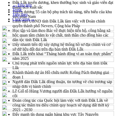
Đắk Lắk tuyên dương, khen thưởng học sinh và giáo viên đạt
← Đầu tiên
thành tích xuất sắc
Trước
Tuyên dương 55 cán bộ phụ trách tài năng, tiêu biểu của khu
Tiếp theo
vực phía Nam
Cuối cùng →
Lãnh đạo UBND tỉnh Đắk Lắk làm việc với Đoàn chính
quyền thành phố Nevers, Cộng hòa Pháp
Học tập và làm theo Bác về thực hiện tiến bộ, công bằng xã
hội; quan tâm chăm lo vật chất, tinh thần cho đồng bào các
dân tộc tỉnh Đắk Lắk
Đẩy nhanh tiến độ xây dựng hệ thống hồ sơ địa chính và cơ
sở dữ liệu đất đai trên địa bàn tỉnh Đắk Lắk
Đắk Lắk triển khai “Tháng hành động vì an toàn thực phẩm”
năm 2025
Chú trọng phát triển nguồn nhân lực trên địa bàn tỉnh Đắk
Lắk
Khánh thành dự án Hồ chứa nước Krông Pách thượng giai
đoạn 1
Người dân Đắk Lắk đồng thuận, tin tưởng về chủ trương sáp
nhập đơn vị hành chính
Lễ Giỗ tổ Hùng Vương người dân Đắk Lắk hướng về nguồn
cội
Đoàn công tác của Quốc hội làm việc với tỉnh Đắk Lắk về
công tác thẩm tra điều chỉnh quy hoạch sử dụng đất thời kỳ
2021 - 2030
Đẩy mạnh tín dụng ngân hàng khu vực Tây Nguyên