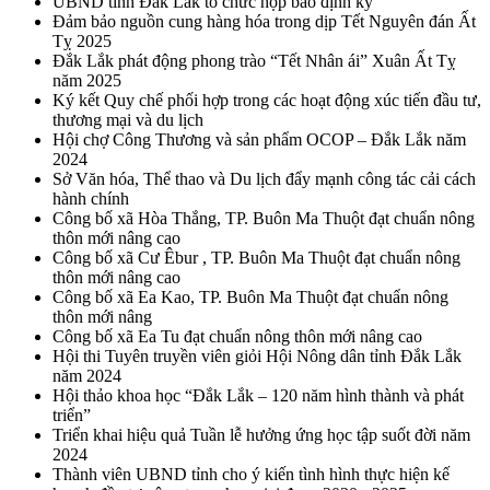
UBND tỉnh Đắk Lắk tổ chức họp báo định kỳ
Đảm bảo nguồn cung hàng hóa trong dịp Tết Nguyên đán Ất
Tỵ 2025
Đắk Lắk phát động phong trào “Tết Nhân ái” Xuân Ất Tỵ
năm 2025
Ký kết Quy chế phối hợp trong các hoạt động xúc tiến đầu tư,
thương mại và du lịch
Hội chợ Công Thương và sản phẩm OCOP – Đắk Lắk năm
2024
Sở Văn hóa, Thể thao và Du lịch đẩy mạnh công tác cải cách
hành chính
Công bố xã Hòa Thắng, TP. Buôn Ma Thuột đạt chuẩn nông
thôn mới nâng cao
Công bố xã Cư Êbur , TP. Buôn Ma Thuột đạt chuẩn nông
thôn mới nâng cao
Công bố xã Ea Kao, TP. Buôn Ma Thuột đạt chuẩn nông
thôn mới nâng
Công bố xã Ea Tu đạt chuẩn nông thôn mới nâng cao
Hội thi Tuyên truyền viên giỏi Hội Nông dân tỉnh Đắk Lắk
năm 2024
Hội thảo khoa học “Đắk Lắk – 120 năm hình thành và phát
triển”
Triển khai hiệu quả Tuần lễ hưởng ứng học tập suốt đời năm
2024
Thành viên UBND tỉnh cho ý kiến tình hình thực hiện kế