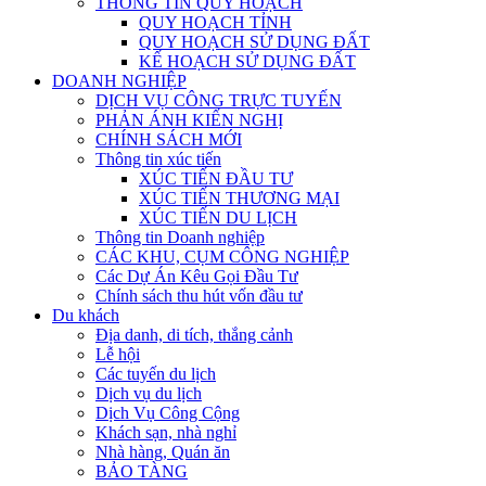
THÔNG TIN QUY HOẠCH
QUY HOẠCH TỈNH
QUY HOẠCH SỬ DỤNG ĐẤT
KẾ HOẠCH SỬ DỤNG ĐẤT
DOANH NGHIỆP
DỊCH VỤ CÔNG TRỰC TUYẾN
PHẢN ÁNH KIẾN NGHỊ
CHÍNH SÁCH MỚI
Thông tin xúc tiến
XÚC TIẾN ĐẦU TƯ
XÚC TIẾN THƯƠNG MẠI
XÚC TIẾN DU LỊCH
Thông tin Doanh nghiệp
CÁC KHU, CỤM CÔNG NGHIỆP
Các Dự Án Kêu Gọi Đầu Tư
Chính sách thu hút vốn đầu tư
Du khách
Địa danh, di tích, thắng cảnh
Lễ hội
Các tuyến du lịch
Dịch vụ du lịch
Dịch Vụ Công Cộng
Khách sạn, nhà nghỉ
Nhà hàng, Quán ăn
BẢO TÀNG