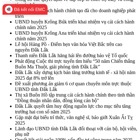
tác cán bộ
Đã kết nối EMC
Đẩy mạnh cải cách hành chính tạo đà cho doanh nghiệp phát
triển
UBND huyện Krông Búk triển khai nhiệm vụ cải cách hành
chính năm 2025
UBND huyện Krông Ana triển khai nhiệm vụ cải cách hành
chính năm 2025
Lễ hội Hảng Pồ - Điểm hẹn văn hóa Việt Bắc trên cao
nguyên Đắk Lắk
Thanh niên Đắk Lắk hăng hái lên đường bảo vệ Tổ quốc
Phát động Cuộc thi trực tuyến tìm hiểu “50 năm Chiến thắng
Buôn Ma Thuột, giải phóng tỉnh Đắk Lắk”
Đắk Lắk xây dựng kịch bản tăng trưởng kinh tế - xã hội năm
2025 đạt 8% trở lên
Đề xuất phương án giảm 6 cơ quan chuyên môn trực thuộc
UBND tỉnh Đắk Lắk
Thị xã Buôn Hồ tập trung cải cách hành chính theo tinh thần
"Đồng thuận nhân dân, đồng lòng cán bộ"
Đắk Lắk quyết tâm huy động nguồn lực cho mục tiêu tăng
trưởng hai con số năm 2025
Gặp mặt đại biểu trí thức, văn nghệ sĩ, báo giới Xuân Ất Tỵ
2025
Lãnh đạo UBND tỉnh Đắk Lắk đối thoại với cán bộ, hội viên,
phụ nữ
Quyết liệt giải ngân 100% vốn đầu tư công trong năm 2025