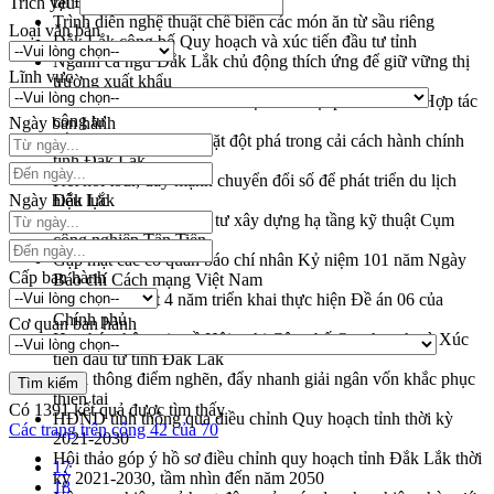
tại Đắk Lắk
Trích yếu
Trình diễn nghệ thuật chế biến các món ăn từ sầu riêng
Loại văn bản
Đắk Lắk công bố Quy hoạch và xúc tiến đầu tư tỉnh
Ngành cá ngừ Đắk Lắk chủ động thích ứng để giữ vững thị
Lĩnh vực
trường xuất khẩu
Diễn đàn Kinh tế tư nhân Việt Nam đột phá cơ chế - Hợp tác
công tư
Ngày ban hành
Đề án 06 tạo bước ngoặt đột phá trong cải cách hành chính
tỉnh Đắk Lắk
Kết nối tour, đẩy mạnh chuyển đổi số để phát triển du lịch
Ngày hiệu lực
Đắk Lắk
Khởi động Dự án Đầu tư xây dựng hạ tầng kỹ thuật Cụm
công nghiệp Tân Tiến
Gặp mặt các cơ quan báo chí nhân Kỷ niệm 101 năm Ngày
Cấp ban hành
Báo chí Cách mạng Việt Nam
Đắk Lắk sơ kết 4 năm triển khai thực hiện Đề án 06 của
Chính phủ
Cơ quan ban hành
Họp báo thông tin về Hội nghị Công bố Quy hoạch và Xúc
tiến đầu tư tỉnh Đắk Lắk
Khơi thông điểm nghẽn, đẩy nhanh giải ngân vốn khắc phục
thiên tai
Có
1391
kết quả được tìm thấy
HĐND tỉnh thông qua điều chỉnh Quy hoạch tỉnh thời kỳ
Các trang trên cổng 42 của 70
2021-2030
Hội thảo góp ý hồ sơ điều chỉnh quy hoạch tỉnh Đắk Lắk thời
17
kỳ 2021-2030, tầm nhìn đến năm 2050
18