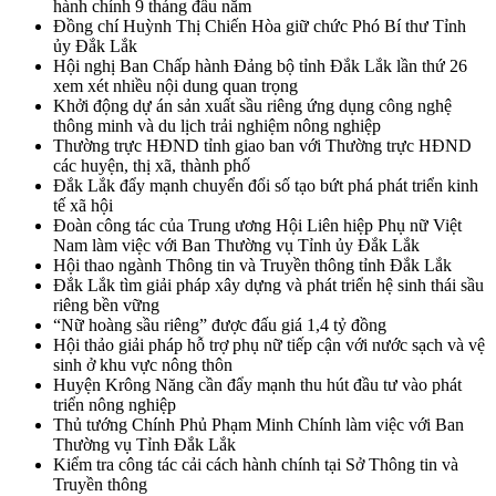
hành chính 9 tháng đầu năm
Đồng chí Huỳnh Thị Chiến Hòa giữ chức Phó Bí thư Tỉnh
ủy Đắk Lắk
Hội nghị Ban Chấp hành Đảng bộ tỉnh Đắk Lắk lần thứ 26
xem xét nhiều nội dung quan trọng
Khởi động dự án sản xuất sầu riêng ứng dụng công nghệ
thông minh và du lịch trải nghiệm nông nghiệp
Thường trực HĐND tỉnh giao ban với Thường trực HĐND
các huyện, thị xã, thành phố
Đắk Lắk đẩy mạnh chuyển đổi số tạo bứt phá phát triển kinh
tế xã hội
Đoàn công tác của Trung ương Hội Liên hiệp Phụ nữ Việt
Nam làm việc với Ban Thường vụ Tỉnh ủy Đắk Lắk
Hội thao ngành Thông tin và Truyền thông tỉnh Đắk Lắk
Đắk Lắk tìm giải pháp xây dựng và phát triển hệ sinh thái sầu
riêng bền vững
“Nữ hoàng sầu riêng” được đấu giá 1,4 tỷ đồng
Hội thảo giải pháp hỗ trợ phụ nữ tiếp cận với nước sạch và vệ
sinh ở khu vực nông thôn
Huyện Krông Năng cần đẩy mạnh thu hút đầu tư vào phát
triển nông nghiệp
Thủ tướng Chính Phủ Phạm Minh Chính làm việc với Ban
Thường vụ Tỉnh Đắk Lắk
Kiểm tra công tác cải cách hành chính tại Sở Thông tin và
Truyền thông