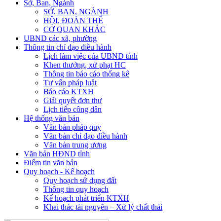
Sở, Ban, Ngành
SỞ, BAN, NGÀNH
HỘI, ĐOÀN THỂ
CƠ QUAN KHÁC
UBND các xã, phường
Thông tin chỉ đạo điều hành
Lịch làm việc của UBND tỉnh
Khen thưởng, xử phạt HC
Thông tin báo cáo thống kê
Tư vấn pháp luật
Báo cáo KTXH
Giải quyết đơn thư
Lịch tiếp công dân
Hệ thống văn bản
Văn bản pháp quy
Văn bản chỉ đạo điều hành
Văn bản trung ương
Văn bản HĐND tỉnh
Điểm tin văn bản
Quy hoạch - Kế hoạch
Quy hoạch sử dụng đất
Thông tin quy hoạch
Kế hoạch phát triển KTXH
Khai thác tài nguyên – Xử lý chất thải