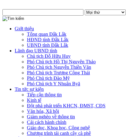
Giới thiệu
Tổng quan Đắk Lắk
HĐND tỉnh Đắk Lắk
UBND tỉnh Đắk Lắk
Lãnh đạo UBND tỉnh
Chủ tịch Đỗ Hữu Huy
Phó Chủ tịch Hồ Thị Nguyên Thảo
Phó Chủ tịch Nguyễn Thiên Văn
Phó Chủ tịch Trương Công Thái
Phó Chủ tịch Đào Mỹ
Phó Chủ tịch Y Nhuân Byă
Tin tức sự kiện
Tiếp cận thông tin
Kinh tế
Đột phá phát triển KHCN, ĐMST, CĐS
Văn hóa, Xã hội
Giảm nghèo về thông tin
Cải cách hành chính
Giáo dục, Khoa học, Công nghệ
Chương trình tái canh cây cà phê