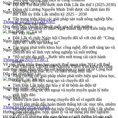
Ngày ban hành:
26/12/2011
Đại hội Thi đua yêu nước tỉnh Đắk Lắk lần thứ I (2025-2030)
Đồng chí Lương Nguyễn Minh Triết được chỉ định làm Bí
Ngày hiệu lực:
thư Tỉnh ủy Đắk Lắk nhiệm kỳ 2025 – 2030
Tập trung triển khai các giải pháp sản xuất nông nghiệp bền
Thông tư 44/2011/TT-BTNMT
vững, phát thải thấp
Quy định Quy chuẩn kỹ thuật quốc gia về môi trường
Tọa đàm kỷ niệm 95 năm Ngày thành lập Hội Liên hiệp Phụ
Bản PDF
Tải về
nữ Việt Nam
Đắk Lắk tổ chức Ngày hội Chuyển đổi số với chủ đề: “Công
Ngày ban hành:
26/12/2011
nghệ số - kiến tạo tương lai”
Tập trung phát triển khoa học công nghệ, đổi mới sáng tạo và
Ngày hiệu lực:
chuyển đổi số lĩnh vực nông nghiệp và môi trường
“Hồ sơ phi địa giới – Bước tiến mới trong cải cách hành
Thông tư 44/2011/TT-BCT
chính”
Về việc nhập khẩu theo hạn ngạch thuế quan năm 2012 với thuế
Phó Chủ tịch UBND tỉnh Nguyễn Thiên Văn kiểm tra công
suất thuế nhập khẩu 0% đối với hàng hóa có xuất xứ từ Cộng hòa
tác chống khai thác IUU và nuôi trồng thủy sản
Dân chủ nhân dân Lào
Tăng cường các giải pháp nhằm phát triển hiệu quả khoa học,
Bản PDF
Tải về
công nghệ, đổi mới sáng tạo và chuyển đổi số
Tỉnh Đắk Lắk hiện đại hóa y tế từ bệnh án điện tử
Ngày ban hành:
26/12/2011
Tập huấn công tác đối ngoại và tuyên truyền quản lý biên
giới, biển đảo
Ngày hiệu lực:
Nhiều cách làm hay trong chuyển đổi số vì người dân
Quyết tâm phấn đấu hoàn thành thắng lợi các mục tiêu, nhiệm
Thông tư 195/2011/TT-BTC
vụ Nghị quyết Đại hội đại biểu Đảng bộ tỉnh Đắk Lắk nhiệm
Hướng dẫn chế độ thu, nộp, quản lý và sử dụng phí thử nghiệm
kỳ 2025-2030
khí thải đối với phương tiện giao thông cơ giới đường bộ sản xuất,