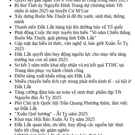
Bí thư Tỉnh ủy Nguyễn Đình Trung dự chương trình Tết
nhân ái năm 2025 tại huyện Cư M’Gar
Xây dựng Buôn Ma Thuột là đô thị xanh, sinh thái, thông
minh
Thanh niên Đắk Lắk hăng hái lên đường bảo vệ Tổ quốc
Phát động Cuộc thi trực tuyến tìm hiểu “50 năm Chiến thắng
Buôn Ma Thuột, giải phóng tỉnh Đắk Lắk”
Gặp mặt đại biểu trí thức, văn nghệ sĩ, báo giới Xuân Ất Tỵ
2025
Đắk Lắk quyết tâm huy động nguồn lực cho mục tiêu tăng
trưởng hai con số năm 2025
Sơ kết 5 năm triển khai tiếp nhận và trả kết quả TTHC tại
Trung tâm phục vụ hành chính công
Điểm sáng xuất khẩu nông sản Đắk Lắk
Nhiều chuyển biến tích cực trong phát triển kinh tế - xã hội ở
Đắk Lắk
Tăng cường đảm bảo an toàn vệ sinh thực phẩm dịp Tết
Nguyên đán Ất Tỵ 2025
Phó Chủ tịch Quốc hội Trần Quang Phương thăm, làm việc
tại Đắk Lắk
"Xuân Quê hương" - Ất Tỵ năm 2025
Khai mạc Hội Báo Xuân Ất Tỵ năm 2025
Đắk Lắk quan tâm, ưu tiên, huy động các nguồn lực thực
hiện tốt công tác giảm nghèo