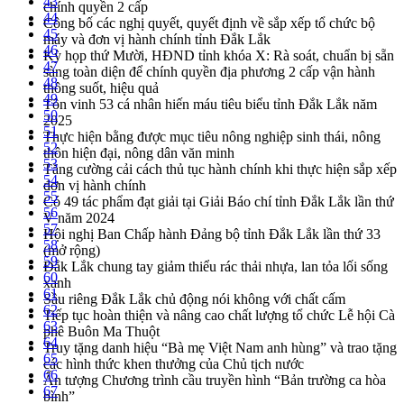
43
chính quyền 2 cấp
44
Công bố các nghị quyết, quyết định về sắp xếp tổ chức bộ
45
máy và đơn vị hành chính tỉnh Đắk Lắk
46
Kỳ họp thứ Mười, HĐND tỉnh khóa X: Rà soát, chuẩn bị sẵn
47
sàng toàn diện để chính quyền địa phương 2 cấp vận hành
48
thông suốt, hiệu quả
49
Tôn vinh 53 cá nhân hiến máu tiêu biểu tỉnh Đắk Lắk năm
50
2025
51
Thực hiện bằng được mục tiêu nông nghiệp sinh thái, nông
52
thôn hiện đại, nông dân văn minh
53
Tăng cường cải cách thủ tục hành chính khi thực hiện sắp xếp
54
đơn vị hành chính
55
Có 49 tác phẩm đạt giải tại Giải Báo chí tỉnh Đắk Lắk lần thứ
56
V năm 2024
57
Hội nghị Ban Chấp hành Đảng bộ tỉnh Đắk Lắk lần thứ 33
58
(mở rộng)
59
Đắk Lắk chung tay giảm thiểu rác thải nhựa, lan tỏa lối sống
60
xanh
61
Sầu riêng Đắk Lắk chủ động nói không với chất cấm
62
Tiếp tục hoàn thiện và nâng cao chất lượng tổ chức Lễ hội Cà
63
phê Buôn Ma Thuột
64
Truy tặng danh hiệu “Bà mẹ Việt Nam anh hùng” và trao tặng
65
các hình thức khen thưởng của Chủ tịch nước
66
Ấn tượng Chương trình cầu truyền hình “Bản trường ca hòa
67
bình”