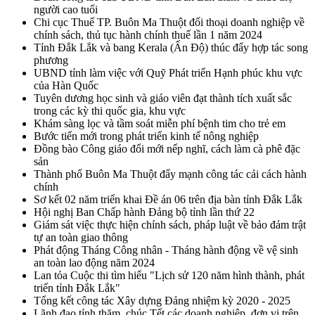
người cao tuổi
Chi cục Thuế TP. Buôn Ma Thuột đối thoại doanh nghiệp về
chính sách, thủ tục hành chính thuế lần 1 năm 2024
Tỉnh Đắk Lắk và bang Kerala (Ấn Độ) thúc đẩy hợp tác song
phương
UBND tỉnh làm việc với Quỹ Phát triển Hạnh phúc khu vực
của Hàn Quốc
Tuyên dương học sinh và giáo viên đạt thành tích xuất sắc
trong các kỳ thi quốc gia, khu vực
Khám sàng lọc và tầm soát miễn phí bệnh tim cho trẻ em
Bước tiến mới trong phát triển kinh tế nông nghiệp
Đồng bào Công giáo đổi mới nếp nghĩ, cách làm cà phê đặc
sản
Thành phố Buôn Ma Thuột đẩy mạnh công tác cải cách hành
chính
Sơ kết 02 năm triển khai Đề án 06 trên địa bàn tỉnh Đắk Lắk
Hội nghị Ban Chấp hành Đảng bộ tỉnh lần thứ 22
Giám sát việc thực hiện chính sách, pháp luật về bảo đảm trật
tự an toàn giao thông
Phát động Tháng Công nhân - Tháng hành động về vệ sinh
an toàn lao động năm 2024
Lan tỏa Cuộc thi tìm hiểu "Lịch sử 120 năm hình thành, phát
triển tỉnh Đắk Lắk"
Tổng kết công tác Xây dựng Đảng nhiệm kỳ 2020 - 2025
Lãnh đạo tỉnh thăm, chúc Tết các doanh nghiệp, đơn vị trên