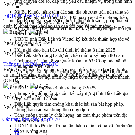
ứng chuyển đổi số, đáp ứng yêu cầu nhiệm vụ trong tình hình
Ngày hiệu lực:
mới
Xã Ea Knuếc nâng tầm đặc sản địa phương trên nền tảng số
Nghị định 426/NQ-UBTVQH13
Đắk Lắk tập huấn triển khai 100 ngày cao điểm phong trào
Thành lập Đoàn giám sát "Việc thực hiện chính sách, pháp luật về
"Bình dân học vụ số" đến xã, phường
quản lý, khai thác khoáng sản gắn với bảo vệ môi trường"
Xử lý nghiêm các hành vi buôn bán, vận chuyển, giết mổ lợn
Bản PDF
Tải về
bệnh trái phép
UBND tỉnh Đắk Lắk và Viettel ký kết thỏa thuận hợp tác về
Ngày ban hành:
23/12/2011
chuyển đổi số
Hội nghị giao ban báo chí định kỳ tháng 8 năm 2025
Ngày hiệu lực:
Đắk Lắk khởi động ba dự án chào mừng kỷ niệm 80 năm
Cách mạng Tháng 8 và Quốc khánh nước Cộng hòa xã hội
Thông tư 193/2011/TT-BTC
chủ nghĩa Việt Nam
Hướng dẫn quản lý tài chính, giải ngân đối với các chương trình,
Tập trung hoàn thiện các nội dung tham gia Triển lãm thành
dự án tài trợ bằng nguồn vốn Quỹ OPEC về Phát triển quốc tế
tựu kinh tế - xã hội nhân kỷ niệm 80 năm Ngày Quốc khánh
(OFID)
2/9
Bản PDF
Tải về
UBND tỉnh họp báo định kỳ tháng 7/2025
Chung sức, đồng lòng, đoàn kết xây dựng tỉnh Đắk Lắk giàu
Ngày ban hành:
23/12/2011
đẹp, văn minh, bản sắc
Đắk Lắk quyết tâm chống khai thác hải sản bất hợp pháp,
Ngày hiệu lực:
không báo cáo và không theo quy định
Tăng cường quản lý chất lượng, an toàn thực phẩm trên địa
Các trang trên cổng 42 của 70
bàn tỉnh Đắk Lắk
UBND tỉnh kiểm tra Trung tâm hành chính công xã Durkmăn
17
và xã Krông Ana
18