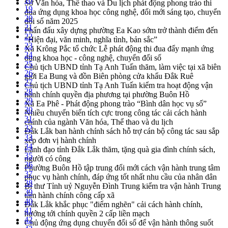
Sở Văn hóa, Thể thao và Du lịch phát động phong trào thi
19
đua ứng dụng khoa học công nghệ, đổi mới sáng tạo, chuyển
20
đổi số năm 2025
21
Phấn đấu xây dựng phường Ea Kao sớm trở thành điểm đến
22
“Hiện đại, văn minh, nghĩa tình, bản sắc”
23
Xã Krông Pắc tổ chức Lễ phát động thi đua đẩy mạnh ứng
24
dụng khoa học - công nghệ, chuyển đổi số
25
Chủ tịch UBND tỉnh Tạ Anh Tuấn thăm, làm việc tại xã biên
26
giới Ea Bung và đồn Biên phòng cửa khẩu Đắk Ruê
27
Chủ tịch UBND tỉnh Tạ Anh Tuấn kiểm tra hoạt động vận
28
hành chính quyền địa phương tại phường Buôn Hồ
29
Xã Ea Phê - Phát động phong trào “Bình dân học vụ số”
30
Nhiều chuyển biến tích cực trong công tác cải cách hành
31
chính của ngành Văn hóa, Thể thao và du lịch
32
Đắk Lắk ban hành chính sách hỗ trợ cán bộ công tác sau sắp
33
xếp đơn vị hành chính
34
Lãnh đạo tỉnh Đắk Lắk thăm, tặng quà gia đình chính sách,
35
người có công
36
Phường Buôn Hồ tập trung đổi mới cách vận hành trung tâm
37
phục vụ hành chính, đáp ứng tốt nhất nhu cầu của nhân dân
38
Bí thư Tỉnh uỷ Nguyễn Đình Trung kiểm tra vận hành Trung
39
tâm hành chính công cấp xã
40
Đắk Lắk khắc phục "điểm nghẽn" cải cách hành chính,
41
hướng tới chính quyền 2 cấp liền mạch
42
Chủ động ứng dụng chuyển đổi số để vận hành thông suốt