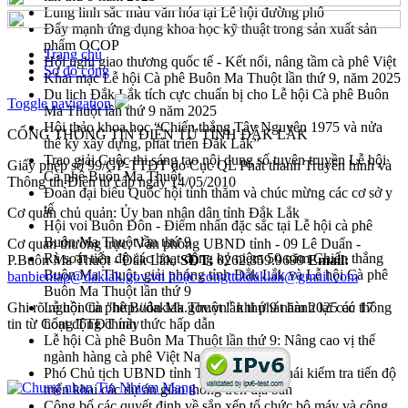
Lung linh sắc màu văn hóa tại Lễ hội đường phố
Đẩy mạnh ứng dụng khoa học kỹ thuật trong sản xuất sản
phẩm OCOP
Trang chủ
Hội nghị giao thương quốc tế - Kết nối, nâng tầm cà phê Việt
Sơ đồ cổng
Khai mạc Lễ hội Cà phê Buôn Ma Thuột lần thứ 9, năm 2025
Du lịch Đắk Lắk tích cực chuẩn bị cho Lễ hội Cà phê Buôn
Toggle navigation
Ma Thuột lần thứ 9 năm 2025
Hội thảo khoa học “Chiến thắng Tây Nguyên 1975 và nửa
CỔNG THÔNG TIN ĐIỆN TỬ TỈNH ĐẮK LẮK
thế kỷ xây dựng, phát triển Đắk Lắk”
Trao giải Cuộc thi sáng tạo nội dung số tuyên truyền Lễ hội
Giấy phép số 99/GP-TTĐT do Cục QL Phát thanh Truyền hình và
Cà phê Buôn Ma Thuột
Thông tin Điện tử cấp ngày 14/05/2010
Đoàn đại biểu Quốc hội tỉnh thăm và chúc mừng các cơ sở y
tế
Cơ quan chủ quản: Ủy ban nhân dân tỉnh Đắk Lắk
Hội voi Buôn Đôn - Điểm nhấn đặc sắc tại Lễ hội cà phê
Buôn Ma Thuột lần thứ 9
Cơ quan thường trực: Văn phòng UBND tỉnh - 09 Lê Duẩn -
Rà soát tiến độ các hoạt động kỷ niệm 50 năm Chiến thắng
P.Buôn Ma Thuột - Đắk Lắk.
SĐT:
0262.859.9699
Email:
Buôn Ma Thuột, giải phóng tỉnh Đắk Lắk và Lễ hội Cà phê
banbientap@daklak.gov.vn hoặc congttdtdaklak@gmail.com
Buôn Ma Thuột lần thứ 9
Ghi rõ nguồn tin "http://daklak.gov.vn" khi phát hành lại các thông
Lễ hội Cà phê Buôn Ma Thuột lần thứ 9 năm 2025 có 17
tin từ Cổng TTĐT này
hoạt động chính thức hấp dẫn
Lễ hội Cà phê Buôn Ma Thuột lần thứ 9: Nâng cao vị thế
ngành hàng cà phê Việt Nam
Phó Chủ tịch UBND tỉnh Trương Công Thái kiểm tra tiến độ
triển khai các dự án giao thông trên địa bàn
Công bố các quyết định về sắp xếp tổ chức bộ máy và công