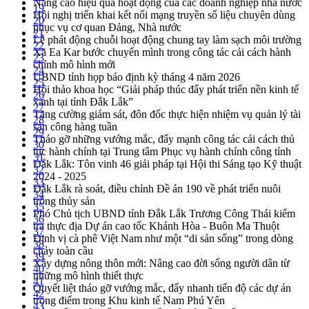
Nâng cao hiệu quả hoạt động của các doanh nghiệp nhà nước
19
Hội nghị triển khai kết nối mạng truyền số liệu chuyên dùng
20
phục vụ cơ quan Đảng, Nhà nước
21
Lễ phát động chuỗi hoạt động chung tay làm sạch môi trường
22
Xã Ea Kar bước chuyển mình trong công tác cải cách hành
23
chính mô hình mới
24
UBND tỉnh họp báo định kỳ tháng 4 năm 2026
25
Hội thảo khoa học “Giải pháp thúc đẩy phát triển nền kinh tế
26
xanh tại tỉnh Đắk Lắk”
27
Tăng cường giám sát, đôn đốc thực hiện nhiệm vụ quản lý tài
28
sản công hàng tuần
29
Tháo gỡ những vướng mắc, đẩy mạnh công tác cải cách thủ
30
tục hành chính tại Trung tâm Phục vụ hành chính công tỉnh
31
Đắk Lắk: Tôn vinh 46 giải pháp tại Hội thi Sáng tạo Kỹ thuật
32
2024 - 2025
33
Đắk Lắk rà soát, điều chỉnh Đề án 190 về phát triển nuôi
34
trồng thủy sản
35
Phó Chủ tịch UBND tỉnh Đắk Lắk Trương Công Thái kiểm
36
tra thực địa Dự án cao tốc Khánh Hòa - Buôn Ma Thuột
37
Định vị cà phê Việt Nam như một “di sản sống” trong dòng
38
chảy toàn cầu
39
Xây dựng nông thôn mới: Nâng cao đời sống người dân từ
40
những mô hình thiết thực
41
Quyết liệt tháo gỡ vướng mắc, đẩy nhanh tiến độ các dự án
42
trọng điểm trong Khu kinh tế Nam Phú Yên
43