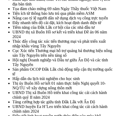
địa bàn tỉnh
Tọa đàm chào mừng 69 năm Ngày Thầy thuốc Việt Nam
Tiện ích từ thông báo lưu trú qua phần mềm ASM
Nâng cao tỷ lệ người dân sử dụng dịch vụ công trực tuyến
Đẩy nhanh tiến độ cài đặt, kích hoạt định danh điện tử
Tiềm năng của Đắk Lắk cơ hội của các nhà đầu tư
UBND thị xã Buôn Hồ sơ kết và triển khai Đề án 06 năm
2024
Thúc đẩy công tác xúc tiến thương mại và phát triển xuất
nhập khẩu vùng Tây Nguyên
Cục Xúc tiến Thương mại hỗ trợ quảng bá thương hiệu nông
sản Tây Nguyên trên nền tảng số
Hội nghị Doanh nghiệp và Đầu tư giữa Ấn Độ và các tỉnh
Tây Nguyên
Sản phẩm OCOP Đắk Lắk chủ động tiếp cận thị trường quốc
tế
Hấp dẫn du lịch trải nghiệm cho học sinh
Thị ủy Buôn Hồ sơ kết 01 năm thực hiện Nghị quyết 10-
NQ/TU về xây dựng nông thôn mới
UBND Thị xã Buôn Hồ triển khai công tác cải cách hành
chính quý II năm 2024
Tăng cường hợp tác giữa tỉnh Đắk Lắk với Ấn Độ
UBND huyện Ea H’Leo triển khai công tác cải cách hành
chính năm 2024
Điều tiết linh hoạt nguồn nước thủy điện vào mùa khô