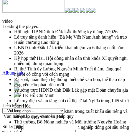
video
Loading the player...
Hội nghị UBND tỉnh Đắk Lắk thường kỳ tháng 7/2026
Lễ truy tặng danh hiệu “Bà Mẹ Việt Nam Anh hùng” và trao
Huân chương Lao động
UBND tỉnh Đắk Lắk triển khai nhiệm vụ 6 tháng cuối năm
2026
Kỳ họp thứ Hai, Hội đồng nhân dân tỉnh khóa XI quyết nghị
nhiều nội dung quan trọng
Bí thư Tỉnh ủy Lương Nguyễn Minh Triết thăm, tặng quà
Album ảnh
người có công với cách mạng
Rà soát, hoàn thiện hệ thống thiết chế văn hóa, thể thao đáp
ứng yêu cầu phát triển mới
Thường trực HĐND tỉnh Đắk Lắk gặp mặt Đoàn chuyên gia
y tế TP. Hồ Chí Minh
Lễ truy điệu và an táng hài cốt liệt sĩ tại Nghĩa trang Liệt sĩ xã
Liên kết web
Sơn Hòa
Bàn giải pháp tháo gỡ khó khăn trong xuất khẩu sầu riêng và
Văn bản pháp quy
Văn bản pháp quy
triển khai quy định EUDR
Thứ trưởng Bộ Nông nghiệp và Môi trường Nguyễn Hoàng
Số ký hiệu
Hiệp khảo sát vùng trồng và doanh nghiệp đóng gói sầu riêng