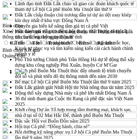
Lãnh đạo tỉnh Đắk Lắk chào xã giao các đoàn khách quốc tế
tham dự Lễ hội Cà phê Buôn Ma Thuột lần thứ 9
Đắk Lắk chấp thuận chủ trương đầu tư dự án dệt may khép
kín duy nhất ở khu vực Đông Nam Á
Bình chọn
Chuyên gia hiến kế nâng tầm giá trị cà phê Việt
Xin ý kiến đánh giá về giao diện, nội dung, chất lượng cung cấp
Phát huy tinh thần Chiến thắng Buôn Ma Thuột để Đắk Lắk
thông tin của Cổng thông tin điện tử tỉnh
tiến bước vào kỷ nguyên mới
Triển khai mô hình khám chữa bệnh sử dụng sinh trắc học,
Rất tốt
Tốt
Trung bình
Kém
Rất kém
Kiosk tự phục vụ và tìm kiếm sáng kiến cải cách hành chính
Bình chọn
Kết quả
ngành y tế
Quảng Cáo
Phó Thủ tướng Chính phủ Trần Hồng Hà dự lễ động thổ xây
dựng khu công nghiệp Phú Xuân, huyện Cư M’Gar
Thành phố Buôn Ma Thuột thúc đẩy nhanh lộ trình chuyển
đổi số và phát triển đô thị thông minh đến năm 2030
Bế mạc Lễ hội Cà phê Buôn Ma Thuột lần thứ 9 năm 2025
Đắk Lắk giành giải Nhất Hội thi Nhà nông đua tài năm 2025
Động thổ xây dựng Nhà máy cà phê lớn nhất Đông Nam Á
36 thí sinh tham gia Cuộc thi Rang cà phê đặc sản Việt Nam
2025
Khởi công Dự án Tổ hợp trung tâm thương mại, khách sạn,
nhà ở tại số 02 Mai Hắc Đế, thành phố Buôn Ma Thuột
Đặc sắc Hội voi Buôn Đôn năm 2025
Hội trại Cà phê: “Đồng hành, chia sẻ”
Bồi dưỡng kỹ năng phục vụ Lễ hội Cà phê Buôn Ma Thuột
lần thứ 9 năm 2025