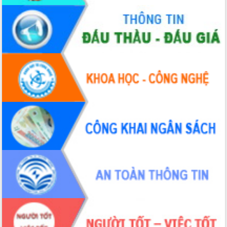
Hồ Thị Nguyên Thảo làm việc tại Trung
tâm Phục vụ hành chính công xã Ea
Phê
Xây dựng nền hành chính số đồng
hành cùng nông dân dân, doanh nghiệp
Giai đoạn 2026-2030, Đắk Lắk phấn
đấu có 77% xã đạt chuẩn nông thôn
mới
Chuyển đổi số 'mở đường' cho nông
nghiệp Đắk Lắk tăng trưởng bứt phá
Triển khai đồng bộ đo đạc, lập hồ sơ
địa chính, hoàn thiện cơ sở dữ liệu đất
đai
Ứng dụng sinh trắc học - Bước tiến
trong hành trình chuyển đổi số tại Đắk
Lắk
Đắk Lắk nâng cao hiệu quả công tác
Đảng từ Sổ tay đảng viên điện tử
Đắk Lắk đẩy mạnh nuôi biển công
nghệ, hướng tới phát triển thủy sản
bền vững