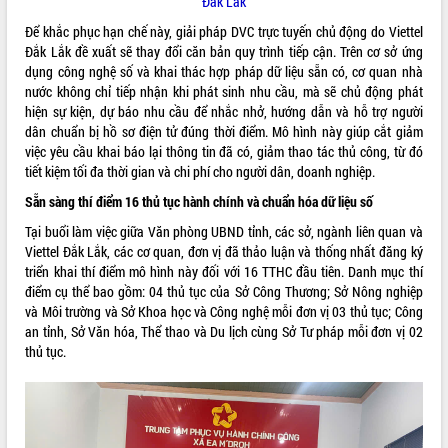
Đắk Lắk
VIDEO
Để khắc phục hạn chế này, giải pháp DVC trực tuyến chủ động do Viettel
Đắk Lắk đề xuất sẽ thay đổi căn bản quy trình tiếp cận. Trên cơ sở ứng
Loading the player...
dụng công nghệ số và khai thác hợp pháp dữ liệu sẵn có, cơ quan nhà
nước không chỉ tiếp nhận khi phát sinh nhu cầu, mà sẽ chủ động phát
Bí thư Tỉnh ủy Lương Nguyễn Minh
hiện sự kiện, dự báo nhu cầu để nhắc nhở, hướng dẫn và hỗ trợ người
Triết thăm, tặng quà người có công với
dân chuẩn bị hồ sơ điện tử đúng thời điểm. Mô hình này giúp cắt giảm
cách mạng
việc yêu cầu khai báo lại thông tin đã có, giảm thao tác thủ công, từ đó
Rà soát, hoàn thiện hệ thống thiết chế
tiết kiệm tối đa thời gian và chi phí cho người dân, doanh nghiệp.
văn hóa, thể thao đáp ứng yêu cầu
Sẵn sàng thí điểm 16 thủ tục hành chính và chuẩn hóa dữ liệu số
phát triển mới
Thường trực HĐND tỉnh Đắk Lắk gặp
Tại buổi làm việc giữa Văn phòng UBND tỉnh, các sở, ngành liên quan và
mặt Đoàn chuyên gia y tế TP. Hồ Chí
ALBUM ẢNH
Viettel Đắk Lắk, các cơ quan, đơn vị đã thảo luận và thống nhất đăng ký
Minh
triển khai thí điểm mô hình này đối với 16 TTHC đầu tiên. Danh mục thí
điểm cụ thể bao gồm: 04 thủ tục của Sở Công Thương; Sở Nông nghiệp
Lễ truy điệu và an táng hài cốt liệt sĩ
và Môi trường và Sở Khoa học và Công nghệ mỗi đơn vị 03 thủ tục; Công
tại Nghĩa trang Liệt sĩ xã Sơn Hòa
an tỉnh, Sở Văn hóa, Thể thao và Du lịch cùng Sở Tư pháp mỗi đơn vị 02
Bàn giải pháp tháo gỡ khó khăn trong
thủ tục.
xuất khẩu sầu riêng và triển khai quy
định EUDR
Thứ trưởng Bộ Nông nghiệp và Môi
trường Nguyễn Hoàng Hiệp khảo sát
vùng trồng và doanh nghiệp đóng gói
LIÊN KẾT WEB