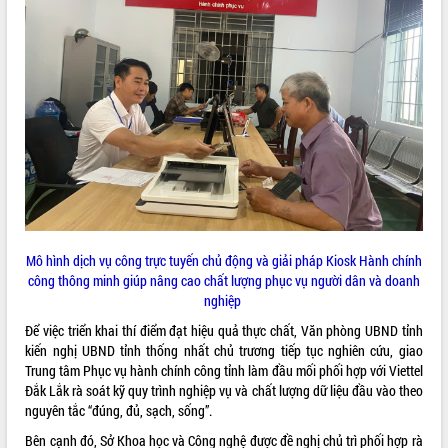
sầu riêng tại Đắk Lắk
Trình diễn nghệ thuật chế biến các
món ăn từ sầu riêng
Đắk Lắk công bố Quy hoạch và xúc
THỐNG KÊ TRUY CẬP
tiến đầu tư tỉnh
Ngành cá ngừ Đắk Lắk chủ động thích
Hôm nay:
10489
ứng để giữ vững thị trường xuất khẩu
Tất cả:
65986631
Diễn đàn Kinh tế tư nhân Việt Nam đột
phá cơ chế - Hợp tác công tư
Đề án 06 tạo bước ngoặt đột phá trong
cải cách hành chính tỉnh Đắk Lắk
Mô hình dịch vụ công trực tuyến chủ động và giải pháp Kiosk Hành chính
Kết nối tour, đẩy mạnh chuyển đổi số
công thông minh giúp nâng cao chất lượng phục vụ người dân và doanh
để phát triển du lịch Đắk Lắk
nghiệp
Khởi động Dự án Đầu tư xây dựng hạ
tầng kỹ thuật Cụm công nghiệp Tân
Để việc triển khai thí điểm đạt hiệu quả thực chất, Văn phòng UBND tỉnh
Tiến
kiến nghị UBND tỉnh thống nhất chủ trương tiếp tục nghiên cứu, giao
Trung tâm Phục vụ hành chính công tỉnh làm đầu mối phối hợp với Viettel
Gặp mặt các cơ quan báo chí nhân Kỷ
Đắk Lắk rà soát kỹ quy trình nghiệp vụ và chất lượng dữ liệu đầu vào theo
niệm 101 năm Ngày Báo chí Cách
nguyên tắc “đúng, đủ, sạch, sống”.
mạng Việt Nam
Đắk Lắk sơ kết 4 năm triển khai thực
Bên cạnh đó, Sở Khoa học và Công nghệ được đề nghị chủ trì phối hợp rà