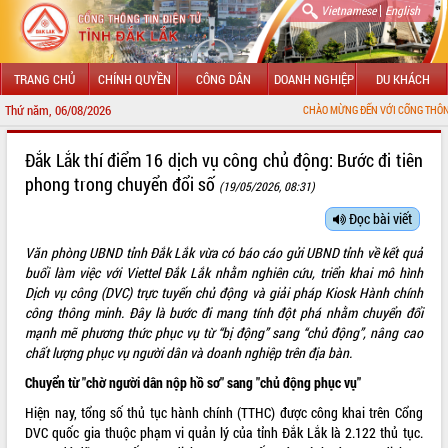
|
Vietnamese
English
TRANG CHỦ
CHÍNH QUYỀN
CÔNG DÂN
DOANH NGHIỆP
DU KHÁCH
Thứ năm, 06/08/2026
CHÀO MỪNG ĐẾN VỚI CỔNG THÔNG TIN ĐIỆN
GIỚI THIỆU
Đắk Lắk thí điểm 16 dịch vụ công chủ động: Bước đi tiên
phong trong chuyển đổi số
(19/05/2026, 08:31)
LÃNH ĐẠO UBND TỈNH
Đọc bài viết
TIN TỨC SỰ KIỆN
Văn phòng UBND tỉnh Đắk Lắk vừa có báo cáo gửi UBND tỉnh về kết quả
SỞ, BAN, NGÀNH
buổi làm việc với Viettel Đắk Lắk nhằm nghiên cứu, triển khai mô hình
Dịch vụ công (DVC) trực tuyến chủ động và giải pháp Kiosk Hành chính
UBND CÁC XÃ, PHƯỜNG
công thông minh. Đây là bước đi mang tính đột phá nhằm chuyển đổi
mạnh mẽ phương thức phục vụ từ “bị động” sang “chủ động”, nâng cao
chất lượng phục vụ người dân và doanh nghiệp trên địa bàn.
THÔNG TIN CHỈ ĐẠO ĐIỀU HÀNH
Chuyển từ "chờ người dân nộp hồ sơ" sang "chủ động phục vụ"
HỆ THỐNG VĂN BẢN
Hiện nay, tổng số thủ tục hành chính (TTHC) được công khai trên Cổng
DVC quốc gia thuộc phạm vi quản lý của tỉnh Đắk Lắk là 2.122 thủ tục.
VĂN BẢN HĐND TỈNH