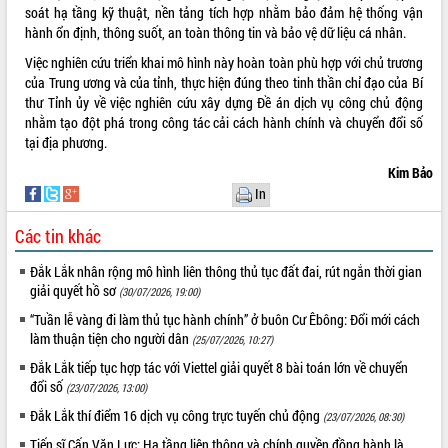
hiện Đề án 06 của Chính phủ
soát hạ tầng kỹ thuật, nền tảng tích hợp nhằm bảo đảm hệ thống vận
hành ổn định, thông suốt, an toàn thông tin và bảo vệ dữ liệu cá nhân.
Họp báo thông tin về Hội nghị Công bố
Quy hoạch và Xúc tiến đầu tư tỉnh Đắk
Việc nghiên cứu triển khai mô hình này hoàn toàn phù hợp với chủ trương
Lắk
của Trung ương và của tỉnh, thực hiện đúng theo tinh thần chỉ đạo của Bí
Khơi thông điểm nghẽn, đẩy nhanh
thư Tỉnh ủy về việc nghiên cứu xây dựng Đề án dịch vụ công chủ động
giải ngân vốn khắc phục thiên tai
nhằm tạo đột phá trong công tác cải cách hành chính và chuyển đổi số
tại địa phương.
HĐND tỉnh thông qua điều chỉnh Quy
hoạch tỉnh thời kỳ 2021-2030
Kim Bảo
Hội thảo góp ý hồ sơ điều chỉnh quy
In
hoạch tỉnh Đắk Lắk thời kỳ 2021-2030,
tầm nhìn đến năm 2050
Các tin khác
Nâng cao hiệu quả hoạt động của các
Đắk Lắk nhân rộng mô hình liên thông thủ tục đất đai, rút ngắn thời gian
doanh nghiệp nhà nước
giải quyết hồ sơ
(30/07/2026, 19:00)
Hội nghị triển khai kết nối mạng
“Tuần lễ vàng đi làm thủ tục hành chính” ở buôn Cư Êbông: Đổi mới cách
truyền số liệu chuyên dùng phục vụ cơ
làm thuận tiện cho người dân
quan Đảng, Nhà nước
(25/07/2026, 10:27)
Lễ phát động chuỗi hoạt động chung
Đắk Lắk tiếp tục hợp tác với Viettel giải quyết 8 bài toán lớn về chuyển
tay làm sạch môi trường
đổi số
(23/07/2026, 13:00)
Xã Ea Kar bước chuyển mình trong
Đắk Lắk thí điểm 16 dịch vụ công trực tuyến chủ động
(23/07/2026, 08:30)
công tác cải cách hành chính mô hình
Tiến sĩ Cấn Văn Lực: Hạ tầng liên thông và chính quyền đồng hành là