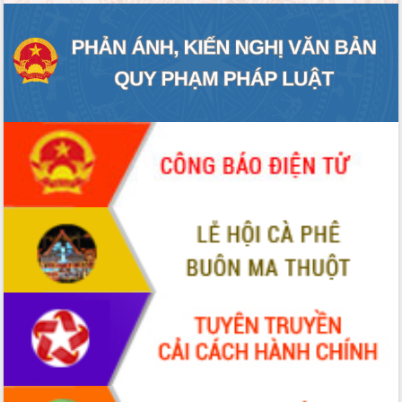
Định vị cà phê Việt Nam như một “di
sản sống” trong dòng chảy toàn cầu
Xây dựng nông thôn mới: Nâng cao đời
sống người dân từ những mô hình thiết
thực
Quyết liệt tháo gỡ vướng mắc, đẩy
nhanh tiến độ các dự án trọng điểm
trong Khu kinh tế Nam Phú Yên
Hòn Yến phát triển du lịch gắn với bảo
tồn biển
Lấy ý kiến điều chỉnh Quy hoạch tỉnh
Đắk Lắk thời kỳ 2021-2030, tầm nhìn
đến năm 2050
Phát động chiến dịch 30 ngày đêm
giải phóng mặt bằng Tuyến đường bộ
ven biển
Đắk Lắk nỗ lực thúc đẩy tăng trưởng
kinh tế từ 10% trở lên trong Quý
II/2026
Đắk Lắk ký kết thỏa thuận hợp tác về