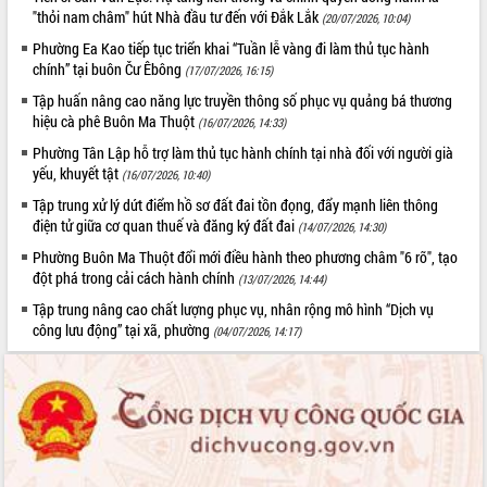
mới
"thỏi nam châm" hút Nhà đầu tư đến với Đắk Lắk
(20/07/2026, 10:04)
UBND tỉnh họp báo định kỳ tháng 4
Phường Ea Kao tiếp tục triển khai “Tuần lễ vàng đi làm thủ tục hành
năm 2026
chính” tại buôn Čư Êbông
(17/07/2026, 16:15)
Hội thảo khoa học “Giải pháp thúc đẩy
phát triển nền kinh tế xanh tại tỉnh
Tập huấn nâng cao năng lực truyền thông số phục vụ quảng bá thương
hiệu cà phê Buôn Ma Thuột
Đắk Lắk”
(16/07/2026, 14:33)
Tăng cường giám sát, đôn đốc thực
Phường Tân Lập hỗ trợ làm thủ tục hành chính tại nhà đối với người già
hiện nhiệm vụ quản lý tài sản công
yếu, khuyết tật
(16/07/2026, 10:40)
hàng tuần
Tập trung xử lý dứt điểm hồ sơ đất đai tồn đọng, đẩy mạnh liên thông
Tháo gỡ những vướng mắc, đẩy mạnh
điện tử giữa cơ quan thuế và đăng ký đất đai
(14/07/2026, 14:30)
công tác cải cách thủ tục hành chính
Phường Buôn Ma Thuột đổi mới điều hành theo phương châm "6 rõ", tạo
tại Trung tâm Phục vụ hành chính
đột phá trong cải cách hành chính
(13/07/2026, 14:44)
công tỉnh
Tập trung nâng cao chất lượng phục vụ, nhân rộng mô hình “Dịch vụ
Đắk Lắk: Tôn vinh 46 giải pháp tại Hội
công lưu động” tại xã, phường
(04/07/2026, 14:17)
thi Sáng tạo Kỹ thuật 2024 - 2025
Đắk Lắk rà soát, điều chỉnh Đề án 190
về phát triển nuôi trồng thủy sản
Phó Chủ tịch UBND tỉnh Đắk Lắk
Trương Công Thái kiểm tra thực địa
Dự án cao tốc Khánh Hòa - Buôn Ma
Thuột