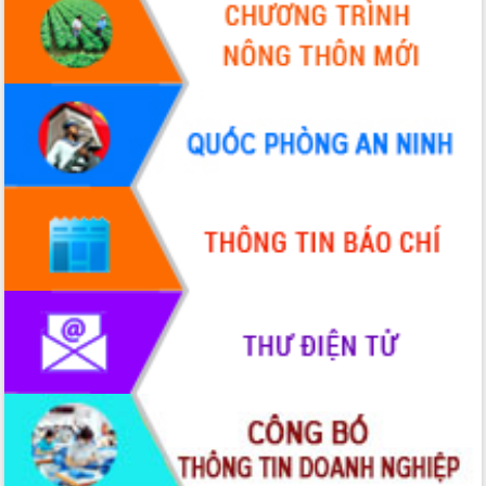
chuyển đổi số giai đoạn 2026 – 2030
với Tập đoàn Bưu chính Viễn thông
Việt Nam
Thứ trưởng Bộ Y tế làm việc với tỉnh
Đắk Lắk về phát triển nhân lực y tế
cho trạm y tế cấp xã
Du lịch Đắk Lắk nâng tầm trải nghiệm
du khách thông qua Hệ thống cơ sở dữ
liệu và Bản đồ số
Tập huấn ứng dụng trí tuệ nhân tạo (AI)
trong thương mại điện tử năm 2026
Đoàn đại biểu Quốc hội tỉnh Đắk Lắk
trao đổi thông tin trước Kỳ họp thứ
nhất, Quốc hội khóa XVI
Quyết liệt cải cách hành chính, khơi
thông nguồn lực phát triển
Nâng cao hiệu lực, hiệu quả HĐND
tỉnh thông qua hiện đại hóa hành chính
Xã Ea Phê gắn cải cách hành chính với
chuyển đổi số
Phó Chủ tịch Thường trực UBND tỉnh