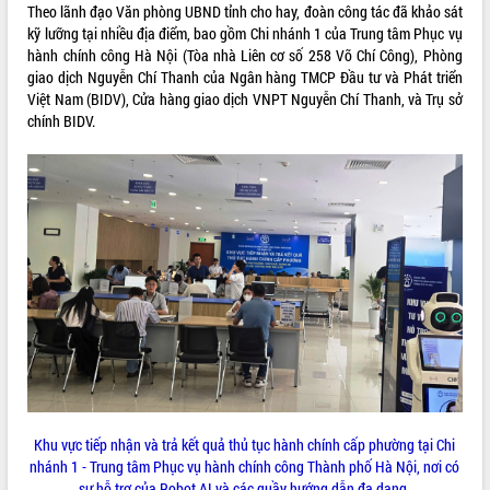
Theo lãnh đạo Văn phòng UBND tỉnh cho hay, đoàn công tác đã khảo sát
VIDEO
kỹ lưỡng tại nhiều địa điểm, bao gồm Chi nhánh 1 của Trung tâm Phục vụ
hành chính công Hà Nội (Tòa nhà Liên cơ số 258 Võ Chí Công), Phòng
giao dịch Nguyễn Chí Thanh của Ngân hàng TMCP Đầu tư và Phát triển
Việt Nam (BIDV), Cửa hàng giao dịch VNPT Nguyễn Chí Thanh, và Trụ sở
chính BIDV.
Khám bệnh, cấp phát thuốc miễn phí
và tặng quà người dân xã Cư Pui
Hội nghị UBND tỉnh Đắk Lắk thường kỳ
tháng 7/2026
Lễ truy tặng danh hiệu “Bà Mẹ Việt
Nam Anh hùng” và trao Huân chương
Lao động
ALBUM ẢNH
UBND tỉnh Đắk Lắk triển khai nhiệm
vụ 6 tháng cuối năm 2026
Khu vực tiếp nhận và trả kết quả thủ tục hành chính cấp phường tại Chi
Kỳ họp thứ Hai, Hội đồng nhân dân
nhánh 1 - Trung tâm Phục vụ hành chính công Thành phố Hà Nội, nơi có
tỉnh khóa XI quyết nghị nhiều nội dung
sự hỗ trợ của Robot AI và các quầy hướng dẫn đa dạng.