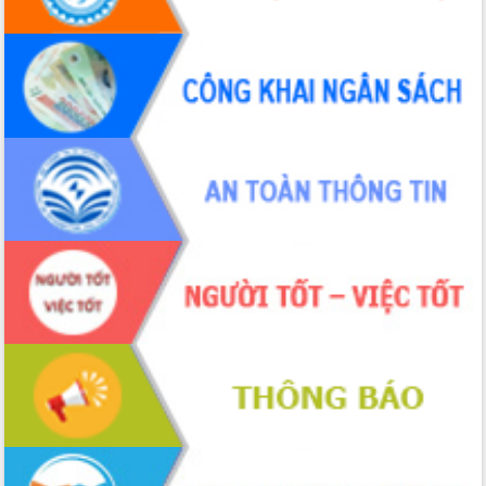
tác bầu cử tỉnh Đắk Lắk
Hội nghị Báo cáo viên Trung ương
tháng 01/2026
Phó Thủ tướng Hồ Quốc Dũng đánh giá
cao kết quả Chiến dịch Quang Trung
tại Đắk Lắk
Hội nghị Ban Chấp hành Đảng bộ tỉnh
Đắk Lắk lần thứ 2 (mở rộng)
Tập trung giải phóng mặt bằng, đẩy
nhanh tiến độ Tuyến đường bộ ven
biển
Gỡ khó, khởi công xây dựng, sửa chữa
toàn bộ nhà ở cho hộ dân đúng tiến độ
đề ra
UBND tỉnh Đắk Lắk tổng kết công tác
quốc phòng, quân sự địa phương năm
2025
Tập trung triển khai quyết liệt, đồng bộ
các giải pháp nhằm thực hiện hiệu quả
các nhiệm vụ đề ra năm 2025
Phát huy vai trò của người có uy tín