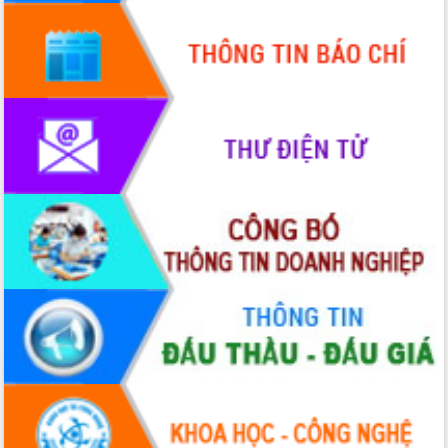
quốc phòng, quân sự địa phương năm
2026
Đắk Lắk tập trung toàn lực khắc phục
tồn tại IUU, sẵn sàng làm việc với
Đoàn thanh tra EC
Chủ tịch UBND tỉnh Tạ Anh Tuấn thăm,
chúc mừng các bệnh viện nhân Ngày
Thầy thuốc Việt Nam
Rộn ràng lễ hội truyền thống Sông
nước Đà Nông lần thứ I năm 2026
Kỳ họp Chuyên đề lần thứ Năm, HĐND
tỉnh Đắk Lắk thông qua các nghị quyết
quan trọng
Thống nhất danh sách giới thiệu ứng
cử đại biểu Quốc hội khoá XVI và đại
biểu HĐND tỉnh Đắk Lắk, nhiệm kỳ
2026-2031
Phát động hai phong trào thi đua quan
trọng trong kỷ nguyên mới
Hội nghị lần thứ tư Ban Chỉ đạo công