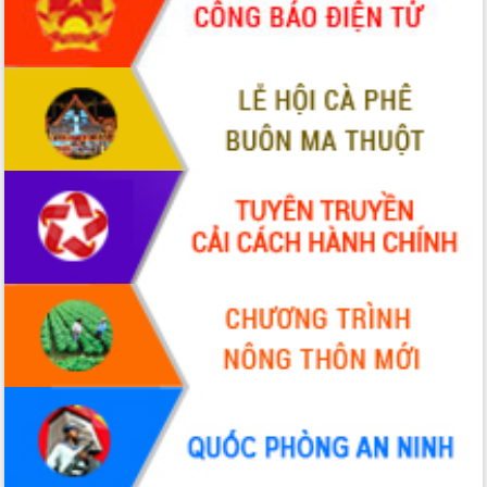
Bầu cử Quốc hội và HĐND: Cử tri Đắk
Lắk gửi gắm niềm tin, kỳ vọng vào lá
phiếu
Đắk Lắk sẵn sàng các điều kiện cho
Ngày hội bầu cử đại biểu Quốc hội
khóa XVI và HĐND các cấp nhiệm kỳ
2026-2031
Đảm bảo cuộc bầu cử đại biểu Quốc
hội và đại biểu HĐND các cấp diễn ra
an toàn, hiệu quả, đúng quy định
Thủ tướng Chính phủ Phạm Minh Chính
kiểm tra, chỉ đạo hoàn thành các dự
án cao tốc và thăm khu tái định cư tại
Đắk Lắk
Sôi nổi Hội đua ngựa truyền thống Gò
Thì Thùng mừng Xuân Bính Ngọ 2026
Lãnh đạo tỉnh dâng hương tưởng niệm
tại Đập Đồng Cam đầu Xuân Bính Ngọ
Ngành nông nghiệp phấn đấu tăng
trưởng đạt 5,86% trong năm 2026
UBND tỉnh Đắk Lắk triển khai công tác