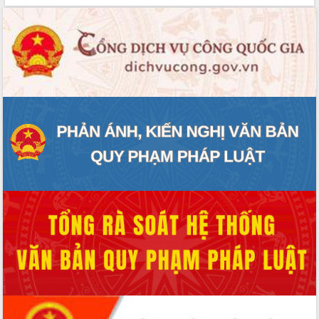
cấp xã
Đắk Lắk phát động hưởng ứng Ngày
Quyền của người tiêu dùng Việt Nam
2026
Đẩy mạnh cải cách hành chính, quyết
tâm đạt được mục tiêu tăng trưởng
hai con số trong năm 2026
Tổ chức trang trọng Lễ hội Đền thờ
Lương Văn Chánh năm 2026
Phó Bí thư Tỉnh ủy Đắk Lắk Đỗ Hữu
Huy giữ chức Bí thư Đảng ủy Ủy Ban
Nhân dân tỉnh
Bệnh án điện tử thúc đẩy chuyển đổi
số y tế tại Đắk Lắk
Chuyển đổi số thư viện: Mở rộng
không gian tri thức trong thời đại số
Đánh giá, rút kinh nghiệm công tác tổ
chức diễn tập trước ngày bầu cử
Chương trình “Gặp gỡ hữu nghị –
Friendship Meeting New Year 2026”