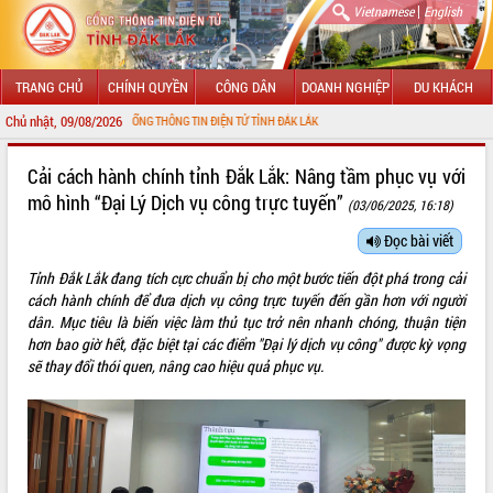
|
Vietnamese
English
TRANG CHỦ
CHÍNH QUYỀN
CÔNG DÂN
DOANH NGHIỆP
DU KHÁCH
Chủ nhật, 09/08/2026
ĐẾN VỚI CỔNG THÔNG TIN ĐIỆN TỬ TỈNH ĐẮK LẮK
GIỚI THIỆU
Cải cách hành chính tỉnh Đắk Lắk: Nâng tầm phục vụ với
mô hình “Đại Lý Dịch vụ công trực tuyến”
(03/06/2025, 16:18)
LÃNH ĐẠO UBND TỈNH
Đọc bài viết
TIN TỨC SỰ KIỆN
Tỉnh Đắk Lắk đang tích cực chuẩn bị cho một bước tiến đột phá trong cải
SỞ, BAN, NGÀNH
cách hành chính để đưa dịch vụ công trực tuyến đến gần hơn với người
dân. Mục tiêu là biến việc làm thủ tục trở nên nhanh chóng, thuận tiện
UBND CÁC XÃ, PHƯỜNG
hơn bao giờ hết, đặc biệt tại các điểm "Đại lý dịch vụ công" được kỳ vọng
sẽ thay đổi thói quen, nâng cao hiệu quả phục vụ.
THÔNG TIN CHỈ ĐẠO ĐIỀU HÀNH
HỆ THỐNG VĂN BẢN
VĂN BẢN HĐND TỈNH