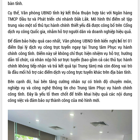
món ăn từ sầu riêng
bàn tỉnh.
Đắk Lắk công bố Quy hoạch và xúc
Cụ thể, Văn phòng UBND tỉnh ký kết thỏa thuận hợp tác với Ngân hàng
tiến đầu tư tỉnh
TMCP Đầu tư và Phát triển chi nhánh Đắk Lắk. Mô hình thí điểm sẽ tập
Ngành cá ngừ Đắk Lắk chủ động thích
trung vào một số thủ tục hành chính thiết yếu đã được công bố trên Cổng
ứng để giữ vững thị trường xuất khẩu
dịch vụ công Quốc gia, nhằm hỗ trợ người dân và doanh nghiệp hiệu quả.
Diễn đàn Kinh tế tư nhân Việt Nam đột
Để đảm bảo hiệu quả cao nhất, Văn phòng UBND tỉnh kiến nghị
b
ố trí 01
phá cơ chế - Hợp tác công tư
điểm Đại lý dịch vụ công trực tuyến ngay tại Trung tâm Phục vụ hành
Đề án 06 tạo bước ngoặt đột phá trong
chính công tỉnh. Điểm này sẽ không chỉ thực hiện nhiệm vụ hỗ trợ, hướng
cải cách hành chính tỉnh Đắk Lắk
dẫn tổ chức, cá nhân nộp hồ sơ trực tuyến (bao gồm cả các thủ tục hành
Kết nối tour, đẩy mạnh chuyển đổi số
chính không tiếp nhận và trả kết quả tại Trung tâm) mà còn đóng vai trò
để phát triển du lịch Đắk Lắk
là đầu mối hỗ trợ các điểm dịch vụ công trực tuyến khác trên địa bàn tỉnh.
Khởi động Dự án Đầu tư xây dựng hạ
Bên cạnh đó, hai bên tăng cường nhân sự có trình độ chuyên môn,
tầng kỹ thuật Cụm công nghiệp Tân
nghiệp vụ và công nghệ thông tin cho Trung tâm Phục vụ hành chính
Tiến
công tỉnh. Đây là yếu tố then chốt để triển khai hiệu quả các nội dung
Gặp mặt các cơ quan báo chí nhân Kỷ
công việc và đảm bảo sự thành công của mô hình mới.
niệm 101 năm Ngày Báo chí Cách
mạng Việt Nam
Đắk Lắk sơ kết 4 năm triển khai thực
hiện Đề án 06 của Chính phủ
Họp báo thông tin về Hội nghị Công bố