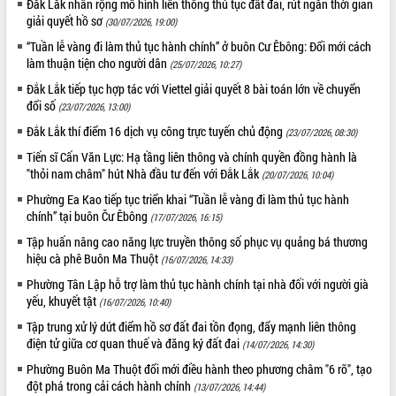
Đắk Lắk nhân rộng mô hình liên thông thủ tục đất đai, rút ngắn thời gian
giải quyết hồ sơ
Xây dựng nền hành chính số đồng
(30/07/2026, 19:00)
hành cùng nông dân dân, doanh nghiệp
“Tuần lễ vàng đi làm thủ tục hành chính” ở buôn Cư Êbông: Đổi mới cách
Giai đoạn 2026-2030, Đắk Lắk phấn
làm thuận tiện cho người dân
(25/07/2026, 10:27)
đấu có 77% xã đạt chuẩn nông thôn
Đắk Lắk tiếp tục hợp tác với Viettel giải quyết 8 bài toán lớn về chuyển
mới
đổi số
(23/07/2026, 13:00)
Chuyển đổi số 'mở đường' cho nông
Đắk Lắk thí điểm 16 dịch vụ công trực tuyến chủ động
(23/07/2026, 08:30)
nghiệp Đắk Lắk tăng trưởng bứt phá
Tiến sĩ Cấn Văn Lực: Hạ tầng liên thông và chính quyền đồng hành là
Triển khai đồng bộ đo đạc, lập hồ sơ
"thỏi nam châm" hút Nhà đầu tư đến với Đắk Lắk
(20/07/2026, 10:04)
địa chính, hoàn thiện cơ sở dữ liệu đất
đai
Phường Ea Kao tiếp tục triển khai “Tuần lễ vàng đi làm thủ tục hành
chính” tại buôn Čư Êbông
Ứng dụng sinh trắc học - Bước tiến
(17/07/2026, 16:15)
trong hành trình chuyển đổi số tại Đắk
Tập huấn nâng cao năng lực truyền thông số phục vụ quảng bá thương
Lắk
hiệu cà phê Buôn Ma Thuột
(16/07/2026, 14:33)
Đắk Lắk nâng cao hiệu quả công tác
Phường Tân Lập hỗ trợ làm thủ tục hành chính tại nhà đối với người già
Đảng từ Sổ tay đảng viên điện tử
yếu, khuyết tật
(16/07/2026, 10:40)
Đắk Lắk đẩy mạnh nuôi biển công
Tập trung xử lý dứt điểm hồ sơ đất đai tồn đọng, đẩy mạnh liên thông
nghệ, hướng tới phát triển thủy sản
điện tử giữa cơ quan thuế và đăng ký đất đai
(14/07/2026, 14:30)
bền vững
Phường Buôn Ma Thuột đổi mới điều hành theo phương châm "6 rõ", tạo
Tập huấn nâng cao năng lực triển khai
đột phá trong cải cách hành chính
(13/07/2026, 14:44)
chuyển đổi số cho cán bộ, công chức