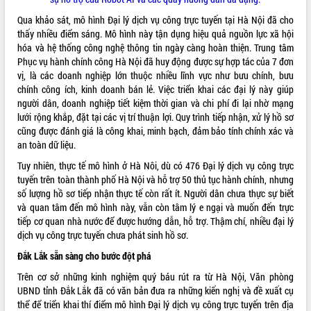
quan trọng
Qua khảo sát, mô hình Đại lý dịch vụ công trực tuyến tại Hà Nội đã cho
Bí thư Tỉnh ủy Lương Nguyễn Minh
thấy nhiều điểm sáng. Mô hình này tận dụng hiệu quả nguồn lực xã hội
Triết thăm, tặng quà người có công với
hóa và hệ thống công nghệ thông tin ngày càng hoàn thiện. Trung tâm
cách mạng
Phục vụ hành chính công Hà Nội đã huy động được sự hợp tác của 7 đơn
Rà soát, hoàn thiện hệ thống thiết chế
vị, là các doanh nghiệp lớn thuộc nhiều lĩnh vực như bưu chính, bưu
văn hóa, thể thao đáp ứng yêu cầu
chính công ích, kinh doanh bán lẻ. Việc triển khai các đại lý này giúp
LIÊN KẾT WEB
phát triển mới
người dân, doanh nghiệp tiết kiệm thời gian và chi phí đi lại nhờ mạng
lưới rộng khắp, đặt tại các vị trí thuận lợi. Quy trình tiếp nhận, xử lý hồ sơ
Thường trực HĐND tỉnh Đắk Lắk gặp
cũng được đánh giá là công khai, minh bạch, đảm bảo tính chính xác và
mặt Đoàn chuyên gia y tế TP. Hồ Chí
an toàn dữ liệu.
Minh
THỐNG KÊ TRUY CẬP
Lễ truy điệu và an táng hài cốt liệt sĩ
Tuy nhiên, thực tế mô hình ở Hà Nôi, dù có 476 Đại lý dịch vụ công trực
tại Nghĩa trang Liệt sĩ xã Sơn Hòa
tuyến trên toàn thành phố Hà Nội và hỗ trợ 50 thủ tục hành chính, nhưng
Hôm nay:
11205
số lượng hồ sơ tiếp nhận thực tế còn rất ít. Người dân chưa thực sự biết
Bàn giải pháp tháo gỡ khó khăn trong
Tất cả:
66096873
và quan tâm đến mô hình này, vẫn còn tâm lý e ngại và muốn đến trực
xuất khẩu sầu riêng và triển khai quy
tiếp cơ quan nhà nước để được hướng dẫn, hỗ trợ. Thậm chí, nhiều đại lý
định EUDR
dịch vụ công trực tuyến chưa phát sinh hồ sơ.
Thứ trưởng Bộ Nông nghiệp và Môi
trường Nguyễn Hoàng Hiệp khảo sát
Đắk Lắk sẵn sàng cho bước đột phá
vùng trồng và doanh nghiệp đóng gói
Trên cơ sở những kinh nghiệm quý báu rút ra từ Hà Nội, Văn phòng
sầu riêng tại Đắk Lắk
UBND tỉnh Đắk Lắk đã có văn bản đưa ra những kiến nghị và đề xuất cụ
Trình diễn nghệ thuật chế biến các
thể để triển khai thí điểm mô hình Đại lý dịch vụ công trực tuyến trên địa