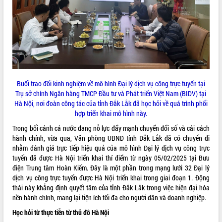
ĐIỂM TIN VĂN BẢN
QUY HOẠCH - KẾ HOẠCH
Buổi trao đổi kinh nghiệm về mô hình Đại lý dịch vụ công trực tuyến tại
Trụ sở chính Ngân hàng TMCP Đầu tư và Phát triển Việt Nam (BIDV) tại
Hà Nội, nơi đoàn công tác của tỉnh Đắk Lắk đã học hỏi về quá trình phối
hợp triển khai mô hình này.
Trong bối cảnh cả nước đang nỗ lực đẩy mạnh chuyển đổi số và cải cách
hành chính, vừa qua, Văn phòng UBND tỉnh Đắk Lắk đã có chuyến đi
nhằm đánh giá trực tiếp hiệu quả của mô hình Đại lý dịch vụ công trực
tuyến đã được Hà Nội triển khai thí điểm từ ngày 05/02/2025 tại Bưu
điện Trung tâm Hoàn Kiếm. Đây là một phần trong mạng lưới 32 Đại lý
dịch vụ công trực tuyến được Hà Nội triển khai trong giai đoạn 1. Động
thái này khẳng định quyết tâm của tỉnh Đắk Lắk trong việc hiện đại hóa
nền hành chính, mang lại tiện ích tối đa cho người dân và doanh nghiệp.
Học hỏi từ thực tiễn từ thủ đô Hà Nội