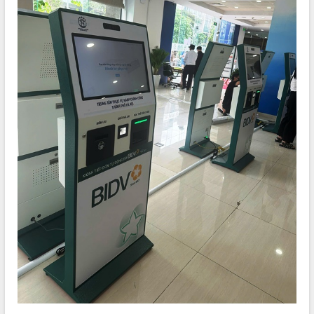
Quy hoạch và Xúc tiến đầu tư tỉnh Đắk
Lắk
Khơi thông điểm nghẽn, đẩy nhanh
giải ngân vốn khắc phục thiên tai
HĐND tỉnh thông qua điều chỉnh Quy
hoạch tỉnh thời kỳ 2021-2030
Hội thảo góp ý hồ sơ điều chỉnh quy
hoạch tỉnh Đắk Lắk thời kỳ 2021-2030,
tầm nhìn đến năm 2050
Nâng cao hiệu quả hoạt động của các
doanh nghiệp nhà nước
Hội nghị triển khai kết nối mạng
truyền số liệu chuyên dùng phục vụ cơ
quan Đảng, Nhà nước
Lễ phát động chuỗi hoạt động chung
tay làm sạch môi trường
Xã Ea Kar bước chuyển mình trong
công tác cải cách hành chính mô hình
mới
UBND tỉnh họp báo định kỳ tháng 4
năm 2026