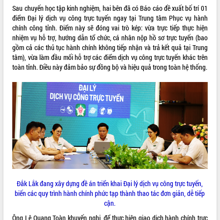
Xây dựng nông thôn mới: Nâng cao đời
Sau chuyến học tập kinh nghiệm, hai bên đã có Báo cáo đề xuất bố trí 01
sống người dân từ những mô hình thiết
điểm Đại lý dịch vụ công trực tuyến ngay tại Trung tâm Phục vụ hành
thực
chính công tỉnh. Điểm này sẽ đóng vai trò kép: vừa trực tiếp thực hiện
Quyết liệt tháo gỡ vướng mắc, đẩy
nhiệm vụ hỗ trợ, hướng dẫn tổ chức, cá nhân nộp hồ sơ trực tuyến (bao
nhanh tiến độ các dự án trọng điểm
gồm cả các thủ tục hành chính không tiếp nhận và trả kết quả tại Trung
trong Khu kinh tế Nam Phú Yên
tâm), vừa làm đầu mối hỗ trợ các điểm dịch vụ công trực tuyến khác trên
Hòn Yến phát triển du lịch gắn với bảo
toàn tỉnh. Điều này đảm bảo sự đồng bộ và hiệu quả trong toàn hệ thống.
tồn biển
Lấy ý kiến điều chỉnh Quy hoạch tỉnh
Đắk Lắk thời kỳ 2021-2030, tầm nhìn
đến năm 2050
Phát động chiến dịch 30 ngày đêm
giải phóng mặt bằng Tuyến đường bộ
ven biển
Đắk Lắk nỗ lực thúc đẩy tăng trưởng
kinh tế từ 10% trở lên trong Quý
II/2026
Đắk Lắk đang xây dựng đề án triển khai Đại lý dịch vụ công trực tuyến,
Đắk Lắk ký kết thỏa thuận hợp tác về
biến các quy trình hành chính phức tạp thành thao tác đơn giản, dễ tiếp
chuyển đổi số giai đoạn 2026 – 2030
cận.
với Tập đoàn Bưu chính Viễn thông
Việt Nam
Ông Lê Quang Toàn khuyến nghị, để thực hiện giao dịch hành chính trực