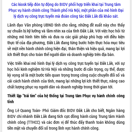
Các kiosk tiếp đón tự động do BIDV phối hợp triển khai tại Trung tâm
Hội thảo khoa học “Giải pháp thúc đẩy
Phục vụ hành chính công Thành phố Hà Nội, một phần của mô hình Đại
phát triển nền kinh tế xanh tại tỉnh
lý dịch vụ công trực tuyến mà đoàn công tác Đắk Lắk đã khảo sát.
Đắk Lắk”
Tăng cường giám sát, đôn đốc thực
Lãnh đạo Văn phòng UBND tỉnh cho rằng, những đề xuất này cho thấy
hiện nhiệm vụ quản lý tài sản công
sự chuẩn bị kỹ lưỡng và tầm nhìn xa của tỉnh Đắk Lắk. Với việc học hỏi từ
hàng tuần
những mô hình tiên tiến và đưa ra các giải pháp phù hợp với điều kiện
thực tế của địa phương, Đắk Lắk đang từng bước hiện thực hóa mục tiêu
Tháo gỡ những vướng mắc, đẩy mạnh
về một nền hành chính công hiện đại, thân thiện và hiệu quả, mang lại lợi
công tác cải cách thủ tục hành chính
ích thiết thực cho toàn thể người dân và doanh nghiệp trên địa bàn.
tại Trung tâm Phục vụ hành chính
công tỉnh
Việc triển khai mô hình Đại lý dịch vụ công trực tuyến tại Đắk Lắk, với sự
Đắk Lắk: Tôn vinh 46 giải pháp tại Hội
học hỏi kinh nghiệm từ Hà Nội và những bước đi cẩn trọng, cụ thể, được
thi Sáng tạo Kỹ thuật 2024 - 2025
kỳ vọng sẽ là một bước tiến quan trọng trong công cuộc chuyển đổi số và
cải cách hành chính của tỉnh, mang lại những lợi ích thiết thực, nâng cao
Đắk Lắk rà soát, điều chỉnh Đề án 190
chất lượng phục vụ người dân và doanh nghiệp trong thời gian tới.
về phát triển nuôi trồng thủy sản
Phó Chủ tịch UBND tỉnh Đắk Lắk
Thiết lập "trái tim" của hệ thống tại Trung tâm Phục vụ hành chính công
Trương Công Thái kiểm tra thực địa
tỉnh
Dự án cao tốc Khánh Hòa - Buôn Ma
Ông Lê Quang Toàn- Phó Giám đốc BIDV Đắk Lắk cho biết, Ngân hàng
Thuột
BIDV chi nhánh Đắk Lắk đang tích cực đồng hành cùng Trung tâm Hành
Định vị cà phê Việt Nam như một “di
chính công (TTHCC) và các đơn vị để thúc đẩy thanh toán không dùng
sản sống” trong dòng chảy toàn cầu
tiền mặt và chuyển đổi số trong lĩnh vực hành chính công.