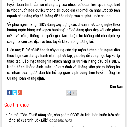
Thứ trưởng Bộ Y tế làm việc với tỉnh
tuyến toàn trình, cần sự chung tay của nhiều cơ quan liên quan, đặc biệt
Đắk Lắk về phát triển nhân lực y tế
là việc chuẩn hóa dữ liệu thông tin quốc gia cho mỗi cá nhân.Các sở ban
cho trạm y tế cấp xã
ngành cần nâng cấp hệ thống để hòa nhập vào sự phát triển chung.
Du lịch Đắk Lắk nâng tầm trải nghiệm
Về phía ngân hàng, BIDV đang xây dựng các chuẩn mực công nghệ theo
du khách thông qua Hệ thống cơ sở dữ
hướng ngân hàng mở (open banking) để dễ dàng giao tiếp với các phần
liệu và Bản đồ số
mềm và cổng thông tin quốc gia, tạo thuận lợi không chỉ cho dịch vụ
Tập huấn ứng dụng trí tuệ nhân tạo (AI)
công mà còn các dịch vụ trực tuyến khác trong tương lai.
trong thương mại điện tử năm 2026
Hiện nay, BIDV có kế hoạch
x
ây dựng các clip ngắn hướng dẫn người dân
Đoàn đại biểu Quốc hội tỉnh Đắk Lắk
thực hiện các thủ tục hành chính phức tạp, giúp họ dễ dàng học tập và tự
trao đổi thông tin trước Kỳ họp thứ
thao tác. Bảo mật thông tin khách hàng là ưu tiên hàng đầu của BIDV.
nhất, Quốc hội khóa XVI
Ngân hàng khẳng định tuân thủ quy định và không xâm phạm thông tin
Quyết liệt cải cách hành chính, khơi
cá nhân của người dân khi hỗ trợ giao dịch công trực tuyến - Ông Lê
thông nguồn lực phát triển
Quang Toàn khẳng định.
Nâng cao hiệu lực, hiệu quả HĐND
Kim Bảo
tỉnh thông qua hiện đại hóa hành chính
In
Xã Ea Phê gắn cải cách hành chính với
chuyển đổi số
Các tin khác
Phó Chủ tịch Thường trực UBND tỉnh
Ra mắt “Bản đồ số nông sản, sản phẩm OCOP, du lịch thôn buôn trên nền
Hồ Thị Nguyên Thảo làm việc tại Trung
tảng số của tỉnh Đắk Lắk”
(07/08/2026, 16:46)
tâm Phục vụ hành chính công xã Ea
Phê