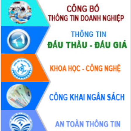
Xây dựng nông thôn mới: Nâng cao đời
sống người dân từ những mô hình thiết
thực
Quyết liệt tháo gỡ vướng mắc, đẩy
nhanh tiến độ các dự án trọng điểm
trong Khu kinh tế Nam Phú Yên
Hòn Yến phát triển du lịch gắn với bảo
tồn biển
Lấy ý kiến điều chỉnh Quy hoạch tỉnh
Đắk Lắk thời kỳ 2021-2030, tầm nhìn
đến năm 2050
Phát động chiến dịch 30 ngày đêm
giải phóng mặt bằng Tuyến đường bộ
ven biển
Đắk Lắk nỗ lực thúc đẩy tăng trưởng
kinh tế từ 10% trở lên trong Quý
II/2026
Đắk Lắk ký kết thỏa thuận hợp tác về
chuyển đổi số giai đoạn 2026 – 2030
với Tập đoàn Bưu chính Viễn thông
Việt Nam