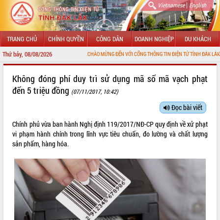
|
Vietnamese
English
TRANG CHỦ
CHÍNH QUYỀN
CÔNG DÂN
DOANH NGHIỆP
DU KHÁCH
Thứ bảy, 08/08/2026
CHÀO MỪNG ĐẾN VỚI CỔNG THÔNG TIN ĐIỆN TỬ TỈNH ĐẮK LẮK
GIỚI THIỆU
Không đóng phí duy trì sử dụng mã số mã vạch phạt
đến 5 triệu đồng
(07/11/2017, 10:42)
LÃNH ĐẠO UBND TỈNH
Đọc bài viết
TIN TỨC SỰ KIỆN
Chính phủ vừa ban hành Nghị định
119/2017/NĐ-CP
quy định về xử phạt
SỞ, BAN, NGÀNH
vi phạm hành chính trong lĩnh vực tiêu chuẩn, đo lường và chất lượng
sản phẩm, hàng hóa.
UBND CÁC XÃ, PHƯỜNG
THÔNG TIN CHỈ ĐẠO ĐIỀU HÀNH
HỆ THỐNG VĂN BẢN
VĂN BẢN HĐND TỈNH