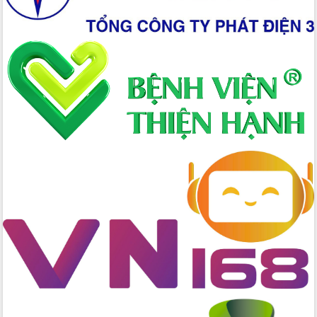
cấp xã
Đắk Lắk phát động hưởng ứng Ngày
Quyền của người tiêu dùng Việt Nam
2026
Đẩy mạnh cải cách hành chính, quyết
tâm đạt được mục tiêu tăng trưởng
hai con số trong năm 2026
Tổ chức trang trọng Lễ hội Đền thờ
Lương Văn Chánh năm 2026
Phó Bí thư Tỉnh ủy Đắk Lắk Đỗ Hữu
Huy giữ chức Bí thư Đảng ủy Ủy Ban
Nhân dân tỉnh
Bệnh án điện tử thúc đẩy chuyển đổi
số y tế tại Đắk Lắk
Chuyển đổi số thư viện: Mở rộng
không gian tri thức trong thời đại số
Đánh giá, rút kinh nghiệm công tác tổ
chức diễn tập trước ngày bầu cử
Chương trình “Gặp gỡ hữu nghị –
Friendship Meeting New Year 2026”