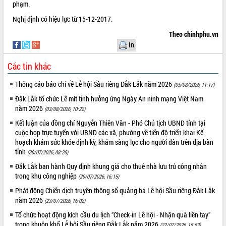
phạm.
quan trọng
Nghị định có hiệu lực từ 15-12-2017.
Bí thư Tỉnh ủy Lương Nguyễn Minh
Triết thăm, tặng quà người có công với
Theo chinhphu.vn
cách mạng
In
Rà soát, hoàn thiện hệ thống thiết chế
văn hóa, thể thao đáp ứng yêu cầu
Các tin khác
LIÊN KẾT WEB
phát triển mới
Thông cáo báo chí về Lễ hội Sầu riêng Đắk Lắk năm 2026
(05/08/2026, 11:17)
Thường trực HĐND tỉnh Đắk Lắk gặp
mặt Đoàn chuyên gia y tế TP. Hồ Chí
Đắk Lắk tổ chức Lễ mít tinh hưởng ứng Ngày An ninh mạng Việt Nam
Minh
năm 2026
(03/08/2026, 10:22)
THỐNG KÊ TRUY CẬP
Lễ truy điệu và an táng hài cốt liệt sĩ
Kết luận của đồng chí Nguyễn Thiên Văn - Phó Chủ tịch UBND tỉnh tại
tại Nghĩa trang Liệt sĩ xã Sơn Hòa
Hôm nay:
27821
cuộc họp trực tuyến với UBND các xã, phường về tiến độ triển khai Kế
hoạch khám sức khỏe định kỳ, khám sàng lọc cho người dân trên địa bàn
Bàn giải pháp tháo gỡ khó khăn trong
Tất cả:
66073144
tỉnh
xuất khẩu sầu riêng và triển khai quy
(30/07/2026, 08:26)
định EUDR
Đắk Lắk ban hành Quy định khung giá cho thuê nhà lưu trú công nhân
Thứ trưởng Bộ Nông nghiệp và Môi
trong khu công nghiệp
(29/07/2026, 16:15)
trường Nguyễn Hoàng Hiệp khảo sát
Phát động Chiến dịch truyền thông số quảng bá Lễ hội Sầu riêng Đắk Lắk
vùng trồng và doanh nghiệp đóng gói
năm 2026
(23/07/2026, 16:02)
sầu riêng tại Đắk Lắk
Tổ chức hoạt động kích cầu du lịch “Check-in Lễ hội - Nhận quà liền tay”
Trình diễn nghệ thuật chế biến các
trong khuôn khổ Lễ hội Sầu riêng Đắk Lắk năm 2026
(22/07/2026, 15:53)