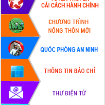
Hội thảo khoa học “Giải pháp thúc đẩy
phát triển nền kinh tế xanh tại tỉnh
Đắk Lắk”
Tăng cường giám sát, đôn đốc thực
hiện nhiệm vụ quản lý tài sản công
hàng tuần
Tháo gỡ những vướng mắc, đẩy mạnh
công tác cải cách thủ tục hành chính
tại Trung tâm Phục vụ hành chính
công tỉnh
Đắk Lắk: Tôn vinh 46 giải pháp tại Hội
thi Sáng tạo Kỹ thuật 2024 - 2025
Đắk Lắk rà soát, điều chỉnh Đề án 190
về phát triển nuôi trồng thủy sản
Phó Chủ tịch UBND tỉnh Đắk Lắk
Trương Công Thái kiểm tra thực địa
Dự án cao tốc Khánh Hòa - Buôn Ma
Thuột
Định vị cà phê Việt Nam như một “di
sản sống” trong dòng chảy toàn cầu