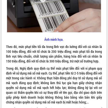
ĐIỂM TIN VĂN BẢN
QUY HOẠCH - KẾ HOẠCH
Ảnh minh họa.
Theo đó, mức phạt tiền tối đa trong lĩnh vực đo lường đối với cá nhân là
100 triệu đồng, đối với tổ chức là 200 triệu đồng; mức phạt tối đa trong
lĩnh vực tiêu chuẩn, chất lượng sản phẩm, hàng hóa đối với cá nhân là
150 triệu đồng, đối với tổ chức là 300 triệu đồng, trừ một số trường hợp.
Trong đó, Nghị định quy định cụ thể mức phạt tiền đối với vi phạm quy
định về sử dụng mã số mã vạch. Cụ thể, phạt tiền từ 2-5 triệu đồng đối với
một trong các hành vi: Không thực hiện đóng phí duy trì sử dụng mã số
mã vạch đúng quy định; không làm thủ tục gia hạn giấy chứng nhận
quyền sử dụng mã số mã vạch hết hiệu lực; không đăng ký lại với cơ
quan có thẩm quyền khi có sự thay đổi về tên gọi, địa chỉ giao dịch trên
giấy phép kinh doanh hoặc không thông báo bằng văn bản khi giấy
chứng nhận quyền sử dụng mã số mã vạch bị mất hoặc hỏng;...