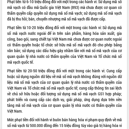
Phạt tiền từ 6-10 triệu đồng đối với một trong các hành vi: Sử dụng mã số
mã vạch có đầu mã Quốc gia Việt Nam (893) mà chưa được cơ quan có
VIDEO
thẩm quyền cấp quyền sử dụng mã số mã vạch; sử dụng mã số mã vạch
đã bị thu hồi; bán, chuyển nhượng mã số mã vạch đã được cấp.
Phạt tiền từ 10-20 triệu đồng đối với một trong các hành vi: Sử dụng mã
số mã vạch nước ngoài để in trên sản phẩm, hàng hóa sản xuất, gia
công, bao gói, sang chiết tại Việt Nam mà chưa được cơ quan nước ngoài
có thẩm quyền hoặc tổ chức sở hữu mã số mã vạch đó cho phép bằng
văn bản; sử dụng các dấu hiệu gây nhầm lẫn với mã số mã vạch của cơ
quan quản lý nhà nước có thẩm quyền của Việt Nam và Tổ chức mã số
mã vạch quốc tế.
Khám bệnh, cấp phát thuốc miễn phí
Phạt tiền từ 20-50 triệu đồng đối với một trong các hành vi: Cung cấp
và tặng quà người dân xã Cư Pui
hoặc sử dụng nguồn dữ liệu về mã số mã vạch không đúng với nguồn dữ
Hội nghị UBND tỉnh Đắk Lắk thường kỳ
liệu mã số mã vạch của cơ quan quản lý nhà nước có thẩm quyền của
tháng 7/2026
Việt Nam và Tổ chức mã số mã vạch quốc tế; cung cấp thông tin sai lệch
Lễ truy tặng danh hiệu “Bà Mẹ Việt
về chủ sở hữu hoặc đối tượng sử dụng mã số mã vạch GS1 hợp pháp;
Nam Anh hùng” và trao Huân chương
phát triển và cung cấp các dịch vụ, giải pháp, ứng dụng dựa trên nền
Lao động
tảng mã số mã vạch của cơ quan quản lý nhà nước có thẩm quyền của
ALBUM ẢNH
UBND tỉnh Đắk Lắk triển khai nhiệm
Việt Nam.
vụ 6 tháng cuối năm 2026
Mức phạt tiền đối với hành vi buôn bán hàng hóa vi phạm quy định về mã
Kỳ họp thứ Hai, Hội đồng nhân dân
số mã vạch từ 500.000 đồng đến 15 triệu đồng tùy vào giá trị hàng hóa vi
tỉnh khóa XI quyết nghị nhiều nội dung