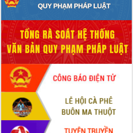
Quy hoạch và Xúc tiến đầu tư tỉnh Đắk
Lắk
Khơi thông điểm nghẽn, đẩy nhanh
giải ngân vốn khắc phục thiên tai
HĐND tỉnh thông qua điều chỉnh Quy
hoạch tỉnh thời kỳ 2021-2030
Hội thảo góp ý hồ sơ điều chỉnh quy
hoạch tỉnh Đắk Lắk thời kỳ 2021-2030,
tầm nhìn đến năm 2050
Nâng cao hiệu quả hoạt động của các
doanh nghiệp nhà nước
Hội nghị triển khai kết nối mạng
truyền số liệu chuyên dùng phục vụ cơ
quan Đảng, Nhà nước
Lễ phát động chuỗi hoạt động chung
tay làm sạch môi trường
Xã Ea Kar bước chuyển mình trong
công tác cải cách hành chính mô hình
mới
UBND tỉnh họp báo định kỳ tháng 4
năm 2026