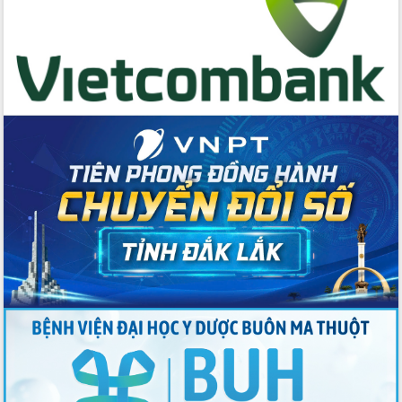
Bầu cử Quốc hội và HĐND: Cử tri Đắk
Lắk gửi gắm niềm tin, kỳ vọng vào lá
phiếu
Đắk Lắk sẵn sàng các điều kiện cho
Ngày hội bầu cử đại biểu Quốc hội
khóa XVI và HĐND các cấp nhiệm kỳ
2026-2031
Đảm bảo cuộc bầu cử đại biểu Quốc
hội và đại biểu HĐND các cấp diễn ra
an toàn, hiệu quả, đúng quy định
Thủ tướng Chính phủ Phạm Minh Chính
kiểm tra, chỉ đạo hoàn thành các dự
án cao tốc và thăm khu tái định cư tại
Đắk Lắk
Sôi nổi Hội đua ngựa truyền thống Gò
Thì Thùng mừng Xuân Bính Ngọ 2026
Lãnh đạo tỉnh dâng hương tưởng niệm
tại Đập Đồng Cam đầu Xuân Bính Ngọ
Ngành nông nghiệp phấn đấu tăng
trưởng đạt 5,86% trong năm 2026
UBND tỉnh Đắk Lắk triển khai công tác