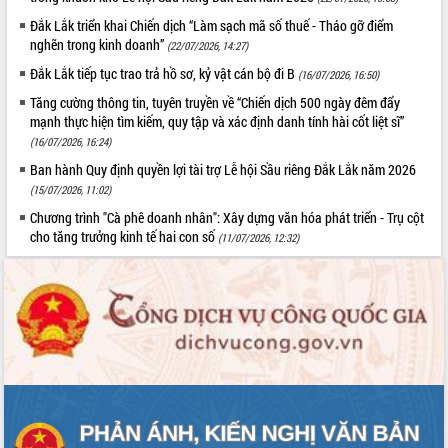
món ăn từ sầu riêng
Đắk Lắk triển khai Chiến dịch “Làm sạch mã số thuế - Tháo gỡ điểm
Đắk Lắk công bố Quy hoạch và xúc
nghẽn trong kinh doanh”
(22/07/2026, 14:27)
tiến đầu tư tỉnh
Đắk Lắk tiếp tục trao trả hồ sơ, kỷ vật cán bộ đi B
Ngành cá ngừ Đắk Lắk chủ động thích
(16/07/2026, 16:50)
ứng để giữ vững thị trường xuất khẩu
Tăng cường thông tin, tuyên truyền về “Chiến dịch 500 ngày đêm đẩy
Diễn đàn Kinh tế tư nhân Việt Nam đột
mạnh thực hiện tìm kiếm, quy tập và xác định danh tính hài cốt liệt sĩ”
phá cơ chế - Hợp tác công tư
(16/07/2026, 16:24)
Đề án 06 tạo bước ngoặt đột phá trong
Ban hành Quy định quyền lợi tài trợ Lễ hội Sầu riêng Đắk Lắk năm 2026
cải cách hành chính tỉnh Đắk Lắk
(15/07/2026, 11:02)
Kết nối tour, đẩy mạnh chuyển đổi số
Chương trình "Cà phê doanh nhân": Xây dựng văn hóa phát triển - Trụ cột
để phát triển du lịch Đắk Lắk
cho tăng trưởng kinh tế hai con số
(11/07/2026, 12:32)
Khởi động Dự án Đầu tư xây dựng hạ
tầng kỹ thuật Cụm công nghiệp Tân
Tiến
Gặp mặt các cơ quan báo chí nhân Kỷ
niệm 101 năm Ngày Báo chí Cách
mạng Việt Nam
Đắk Lắk sơ kết 4 năm triển khai thực
hiện Đề án 06 của Chính phủ
Họp báo thông tin về Hội nghị Công bố