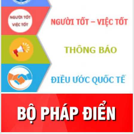
Thứ trưởng Bộ Y tế làm việc với tỉnh
Đắk Lắk về phát triển nhân lực y tế
cho trạm y tế cấp xã
Du lịch Đắk Lắk nâng tầm trải nghiệm
du khách thông qua Hệ thống cơ sở dữ
liệu và Bản đồ số
Tập huấn ứng dụng trí tuệ nhân tạo (AI)
trong thương mại điện tử năm 2026
Đoàn đại biểu Quốc hội tỉnh Đắk Lắk
trao đổi thông tin trước Kỳ họp thứ
nhất, Quốc hội khóa XVI
Quyết liệt cải cách hành chính, khơi
thông nguồn lực phát triển
Nâng cao hiệu lực, hiệu quả HĐND
tỉnh thông qua hiện đại hóa hành chính
Xã Ea Phê gắn cải cách hành chính với
chuyển đổi số
Phó Chủ tịch Thường trực UBND tỉnh
Hồ Thị Nguyên Thảo làm việc tại Trung
tâm Phục vụ hành chính công xã Ea
Phê