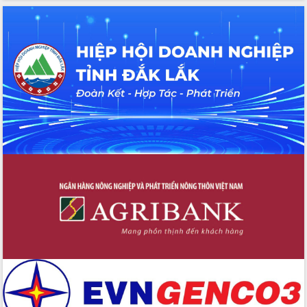
Xây dựng nền hành chính số đồng
hành cùng nông dân dân, doanh nghiệp
Giai đoạn 2026-2030, Đắk Lắk phấn
đấu có 77% xã đạt chuẩn nông thôn
mới
Chuyển đổi số 'mở đường' cho nông
nghiệp Đắk Lắk tăng trưởng bứt phá
Triển khai đồng bộ đo đạc, lập hồ sơ
địa chính, hoàn thiện cơ sở dữ liệu đất
đai
Ứng dụng sinh trắc học - Bước tiến
trong hành trình chuyển đổi số tại Đắk
Lắk
Đắk Lắk nâng cao hiệu quả công tác
Đảng từ Sổ tay đảng viên điện tử
Đắk Lắk đẩy mạnh nuôi biển công
nghệ, hướng tới phát triển thủy sản
bền vững
Tập huấn nâng cao năng lực triển khai
chuyển đổi số cho cán bộ, công chức