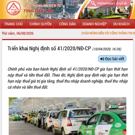
|
Vietnamese
English
TRANG CHỦ
CHÍNH QUYỀN
CÔNG DÂN
DOANH NGHIỆP
DU KHÁCH
Thứ năm, 06/08/2026
CHÀO MỪNG ĐẾN VỚI CỔNG THÔNG TIN ĐIỆN TỬ TỈNH ĐẮK 
GIỚI THIỆU
Triển khai Nghị định số 41/2020/NĐ-CP
(10/04/2020, 16:26)
LÃNH ĐẠO UBND TỈNH
Đọc bài viết
Chính phủ vừa ban hành Nghị định số 41/2020/NĐ-CP gia hạn thời hạn
TIN TỨC SỰ KIỆN
nộp thuế và tiền thuê đất. Theo đó, Nghị định quy định việc gia hạn thời
hạn nộp thuế giá trị gia tăng, thuế thu nhập doanh nghiệp, thuế thu nhập
SỞ, BAN, NGÀNH
cá nhân và tiền thuê đất.
UBND CÁC XÃ, PHƯỜNG
THÔNG TIN CHỈ ĐẠO ĐIỀU HÀNH
HỆ THỐNG VĂN BẢN
VĂN BẢN HĐND TỈNH