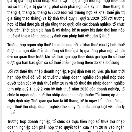
giá trị gia tăng khâu nhập khẩu). Cụ thể, gia hạn thời hạn nộp thuế đối
Tất cả:
66016126
với số thuế giá trị gia tăng phát sinh phải nộp của kỳ tính thuế tháng 3,
tháng 4, tháng 5, tháng 6/2020 (đối với trường hợp kê khai thuế giá trị
gia tăng theo tháng) và kỳ tính thuế quý 1, quý 2/2020 (đối với trường
hợp kê khai thuế giá trị gia tăng theo quý) của các doanh nghiệp, tổ chức
nêu trên. Thời gian gia hạn là 05 tháng, kể từ ngày kết thúc thời hạn nộp
thuế giá trị gia tăng theo quy định của pháp luật về quản lý thuế.
Trường hợp người nộp thuế khai bổ sung hồ sơ khai thuế của kỳ tính thuế
được gia hạn dẫn đến làm tăng số thuế giá trị gia tăng phải nộp và gửi
đến cơ quan thuế trước khi hết thời hạn nộp thuế được gia hạn thì số thuế
được gia hạn bao gồm cả số thuế phải nộp tăng thêm do khai bổ sung.
Đối với thuế thu nhập doanh nghiệp, Nghị định nêu rõ, việc gia hạn thời
hạn nộp thuế đối với số thuế thu nhập doanh nghiệp còn phải nộp theo
quyết toán của kỳ tính thuế năm 2019 và số thuế thu nhập doanh nghiệp
tạm nộp quý 1, quý 2 của kỳ tính thuế năm 2020 của doanh nghiệp, tổ
chức là người nộp thuế thu nhập doanh nghiệp thuộc đối tượng áp dụng
Nghị định này. Thời gian gia hạn là 05 tháng, kể từ ngày kết thúc thời hạn
nộp thuế thu nhập doanh nghiệp theo quy định của pháp luật về quản lý
thuế.
Trường hợp doanh nghiệp, tổ chức đã thực hiện nộp số thuế thu nhập
doanh nghiệp còn phải nộp theo quyết toán của năm 2019 vào ngân