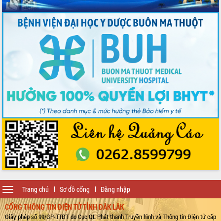
Toggle
Trang chủ
Sơ đồ cổng
Đăng nhập
navigation
CỔNG THÔNG TIN ĐIỆN TỬ TỈNH ĐẮK LẮK
Giấy phép số 99/GP-TTĐT do Cục QL Phát thanh Truyền hình và Thông tin Điện tử cấp