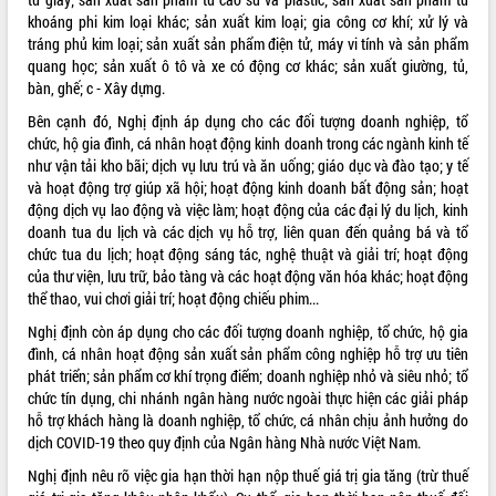
khoáng phi kim loại khác; sản xuất kim loại; gia công cơ khí; xử lý và
VIDEO
tráng phủ kim loại; sản xuất sản phẩm điện tử, máy vi tính và sản phẩm
quang học; sản xuất ô tô và xe có động cơ khác; sản xuất giường, tủ,
Không có file video nào để phát.
bàn, ghế; c - Xây dựng.
ALBUM ẢNH
Bên cạnh đó, Nghị định áp dụng cho các đối tượng doanh nghiệp, tổ
chức, hộ gia đình, cá nhân hoạt động kinh doanh trong các ngành kinh tế
như vận tải kho bãi; dịch vụ lưu trú và ăn uống; giáo dục và đào tạo; y tế
và hoạt động trợ giúp xã hội; hoạt động kinh doanh bất động sản; hoạt
động dịch vụ lao động và việc làm; hoạt động của các đại lý du lịch, kinh
doanh tua du lịch và các dịch vụ hỗ trợ, liên quan đến quảng bá và tổ
chức tua du lịch; hoạt động sáng tác, nghệ thuật và giải trí; hoạt động
của thư viện, lưu trữ, bảo tàng và các hoạt động văn hóa khác; hoạt động
thể thao, vui chơi giải trí; hoạt động chiếu phim...
Nghị định còn áp dụng cho các đối tượng doanh nghiệp, tổ chức, hộ gia
LIÊN KẾT WEB
đình, cá nhân hoạt động sản xuất sản phẩm công nghiệp hỗ trợ ưu tiên
phát triển; sản phẩm cơ khí trọng điểm; doanh nghiệp nhỏ và siêu nhỏ; tổ
chức tín dụng, chi nhánh ngân hàng nước ngoài thực hiện các giải pháp
hỗ trợ khách hàng là doanh nghiệp, tổ chức, cá nhân chịu ảnh hưởng do
dịch COVID-19 theo quy định của Ngân hàng Nhà nước Việt Nam.
THỐNG KÊ TRUY CẬP
Nghị định nêu rõ việc gia hạn thời hạn nộp thuế giá trị gia tăng (trừ thuế
Hôm nay:
3386