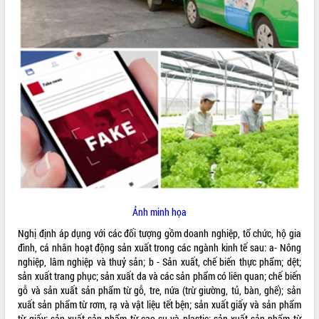
ĐIỂM TIN VĂN BẢN
QUY HOẠCH - KẾ HOẠCH
Ảnh minh họa
Nghị định áp dụng với các đối tượng gồm doanh nghiệp, tổ chức, hộ gia
đình, cá nhân hoạt động sản xuất trong các ngành kinh tế sau: a- Nông
nghiệp, lâm nghiệp và thuỷ sản; b - Sản xuất, chế biến thực phẩm; dệt;
sản xuất trang phục; sản xuất da và các sản phẩm có liên quan; chế biến
gỗ và sản xuất sản phẩm từ gỗ, tre, nứa (trừ giường, tủ, bàn, ghế); sản
xuất sản phẩm từ rơm, rạ và vật liệu tết bện; sản xuất giấy và sản phẩm
từ giấy; sản xuất sản phẩm từ cao su và plastic; sản xuất sản phẩm từ