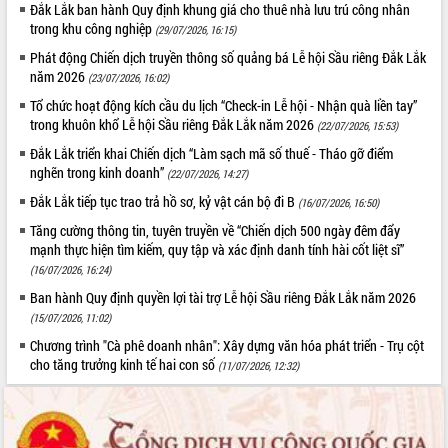
Đắk Lắk ban hành Quy định khung giá cho thuê nhà lưu trú công nhân
trong khu công nghiệp
(29/07/2026, 16:15)
Phát động Chiến dịch truyền thông số quảng bá Lễ hội Sầu riêng Đắk Lắk
năm 2026
(23/07/2026, 16:02)
Tổ chức hoạt động kích cầu du lịch “Check-in Lễ hội - Nhận quà liền tay”
trong khuôn khổ Lễ hội Sầu riêng Đắk Lắk năm 2026
(22/07/2026, 15:53)
Đắk Lắk triển khai Chiến dịch “Làm sạch mã số thuế - Tháo gỡ điểm
nghẽn trong kinh doanh”
(22/07/2026, 14:27)
Đắk Lắk tiếp tục trao trả hồ sơ, kỷ vật cán bộ đi B
(16/07/2026, 16:50)
Tăng cường thông tin, tuyên truyền về “Chiến dịch 500 ngày đêm đẩy
mạnh thực hiện tìm kiếm, quy tập và xác định danh tính hài cốt liệt sĩ”
(16/07/2026, 16:24)
Ban hành Quy định quyền lợi tài trợ Lễ hội Sầu riêng Đắk Lắk năm 2026
(15/07/2026, 11:02)
Chương trình "Cà phê doanh nhân": Xây dựng văn hóa phát triển - Trụ cột
cho tăng trưởng kinh tế hai con số
(11/07/2026, 12:32)