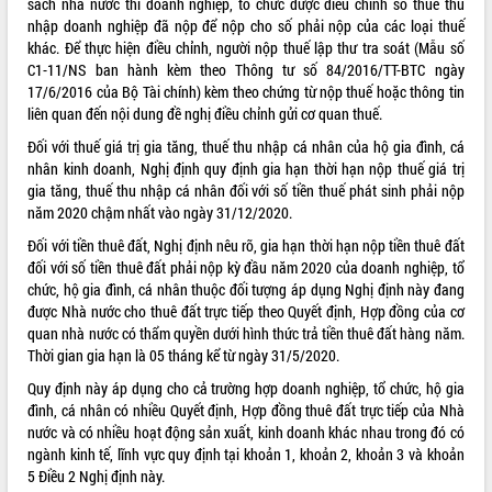
sách nhà nước thì doanh nghiệp, tổ chức được điều chỉnh số thuế thu
nhập doanh nghiệp đã nộp để nộp cho số phải nộp của các loại thuế
khác. Để thực hiện điều chỉnh, người nộp thuế lập thư tra soát (Mẫu số
C1-11/NS ban hành kèm theo Thông tư số 84/2016/TT-BTC ngày
17/6/2016 của Bộ Tài chính) kèm theo chứng từ nộp thuế hoặc thông tin
liên quan đến nội dung đề nghị điều chỉnh gửi cơ quan thuế.
Đối với thuế giá trị gia tăng, thuế thu nhập cá nhân của hộ gia đình, cá
nhân kinh doanh, Nghị định quy định gia hạn thời hạn nộp thuế giá trị
gia tăng, thuế thu nhập cá nhân đối với số tiền thuế phát sinh phải nộp
năm 2020 chậm nhất vào ngày 31/12/2020.
Đối với tiền thuê đất, Nghị định nêu rõ, gia hạn thời hạn nộp tiền thuê đất
đối với số tiền thuê đất phải nộp kỳ đầu năm 2020 của doanh nghiệp, tổ
chức, hộ gia đình, cá nhân thuộc đối tượng áp dụng Nghị định này đang
được Nhà nước cho thuê đất trực tiếp theo Quyết định, Hợp đồng của cơ
quan nhà nước có thẩm quyền dưới hình thức trả tiền thuê đất hàng năm.
Thời gian gia hạn là 05 tháng kể từ ngày 31/5/2020.
Quy định này áp dụng cho cả trường hợp doanh nghiệp, tổ chức, hộ gia
đình, cá nhân có nhiều Quyết định, Hợp đồng thuê đất trực tiếp của Nhà
nước và có nhiều hoạt động sản xuất, kinh doanh khác nhau trong đó có
ngành kinh tế, lĩnh vực quy định tại khoản 1, khoản 2, khoản 3 và khoản
5 Điều 2 Nghị định này.