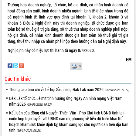
Trường hợp doanh nghiệp, tổ chức, hộ gia đình, cá nhân kinh doanh có
hoạt động sản xuất, kinh doanh nhiều ngành kinh tế khác nhau trong đó
có ngành kinh tế, lĩnh vực quy định tại khoản 1, khoản 2, khoản 3 và
khoản 5 Điều 2 Nghị định này thì doanh nghiệp, tổ chức được gia hạn
toàn bộ số thuế giá trị gia tăng, số thuế thu nhập doanh nghiệp phải nộp;
hộ gia đình, cá nhân kinh doanh được gia hạn toàn bộ thuế giá trị gia
tăng, thuế thu nhập cá nhân phải nộp theo hướng dẫn tại Nghị định này.
Nghị định này có hiệu lực thi hành từ ngày 8/4/2020.
HM
In
Các tin khác
Thông cáo báo chí về Lễ hội Sầu riêng Đắk Lắk năm 2026
(05/08/2026, 11:17)
Đắk Lắk tổ chức Lễ mít tinh hưởng ứng Ngày An ninh mạng Việt Nam
năm 2026
(03/08/2026, 10:22)
Kết luận của đồng chí Nguyễn Thiên Văn - Phó Chủ tịch UBND tỉnh tại
cuộc họp trực tuyến với UBND các xã, phường về tiến độ triển khai Kế
hoạch khám sức khỏe định kỳ, khám sàng lọc cho người dân trên địa bàn
tỉnh
(30/07/2026, 08:26)