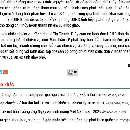
Chủ tịch Thường trực UBND tỉnh Nguyễn Tuấn Hà đề nghị đồng chí Thủy tích cực
với các phòng chức năng tham mưu tốt các chính sách phát triển kinh tế- xã hội 
đoạn mới, tăng tính phản biện đối với Sở, ngành trong quá trình triển khai các nh
nh đạo UBND tỉnh đề ra. Tập thể Văn phòng UBND tỉnh tiếp tục hỗ trợ, giúp đỡ, tạ
 cho đồng chí Thủy hoàn thành nhiệm vụ được giao.
 biểu nhận nhiệm vụ, đồng chí Lê Thị Thanh Thủy cám ơn lãnh đạo UBND tỉnh đã
 tin tưởng bố trí nhiệm vụ mới. Bản thân sẽ phát huy tinh thần trách nhiệm, giữ
 kết nội bộ, nhanh chóng nắm bắt các nhiệm vụ ở cương vị công tác mới; nêu cao
đoàn kết, cùng với lãnh đạo, tập thể cán bộ công chức, viên chức đơn vị hoàn thà
m vụ của UBND tỉnh giao phó.
K
In
in khác
 Chỉ đạo An ninh mạng quốc gia họp phiên thường kỳ lần thứ hai
(06/08/2026, 14:06)
họp chuyên đề lần thứ hai, HĐND tỉnh khóa XI, nhiệm kỳ 2026-2031
(06/08/2026, 12:02)
 Lắk mít tinh hưởng ứng Ngày An ninh mạng Việt Nam năm 2026
(06/08/2026, 10:47)
i giao khoa học, công nghệ góp phần kiến tạo năng lực phát triển quốc gia
(05/08/2
)