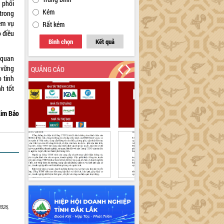
 phối
Kém
trong
iệm vụ
Rất kém
o điều
Bình chọn
Kết quả
 quan
 vững
QUẢNG CÁO
 tinh
nh tốt
im Bảo
026,