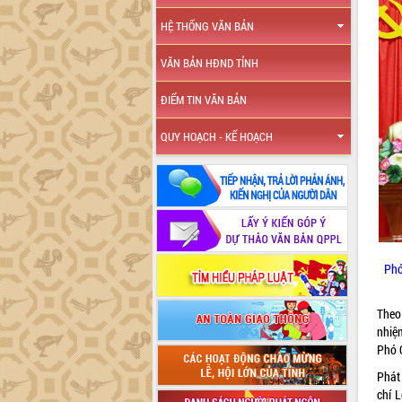
HỆ THỐNG VĂN BẢN
VĂN BẢN HĐND TỈNH
ĐIỂM TIN VĂN BẢN
QUY HOẠCH - KẾ HOẠCH
Phó
Theo
nhiệ
Phó 
Phát
chí 