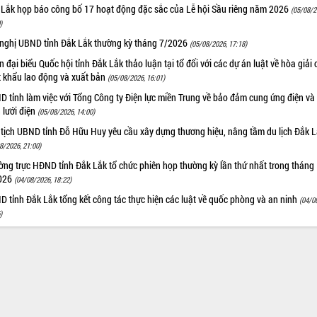
 Lắk họp báo công bố 17 hoạt động đặc sắc của Lễ hội Sầu riêng năm 2026
(05/08/2
)
 nghị UBND tỉnh Đắk Lắk thường kỳ tháng 7/2026
(05/08/2026, 17:18)
 đại biểu Quốc hội tỉnh Đắk Lắk thảo luận tại tổ đối với các dự án luật về hòa giải 
t khẩu lao động và xuất bản
(05/08/2026, 16:01)
 tỉnh làm việc với Tổng Công ty Điện lực miền Trung về bảo đảm cung ứng điện và
n lưới điện
(05/08/2026, 14:00)
 tịch UBND tỉnh Đỗ Hữu Huy yêu cầu xây dựng thương hiệu, nâng tầm du lịch Đắk 
8/2026, 21:00)
ng trực HĐND tỉnh Đắk Lắk tổ chức phiên họp thường kỳ lần thứ nhất trong tháng
026
(04/08/2026, 18:22)
 tỉnh Đắk Lắk tổng kết công tác thực hiện các luật về quốc phòng và an ninh
(04/0
)