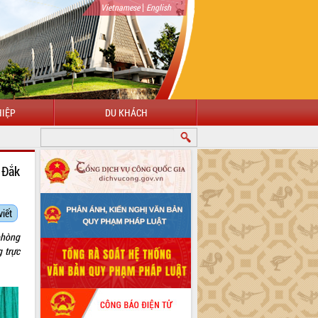
|
Vietnamese
English
IỆP
DU KHÁCH
 Đắk
viết
phòng
 trực