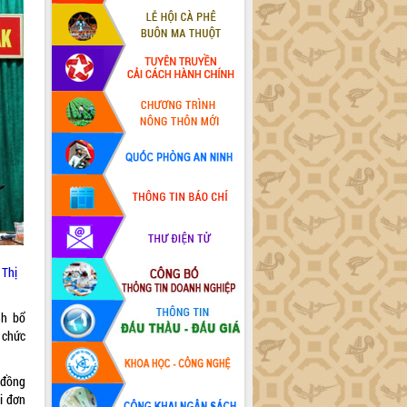
 Thị
nh bổ
 chức
 đồng
i đơn