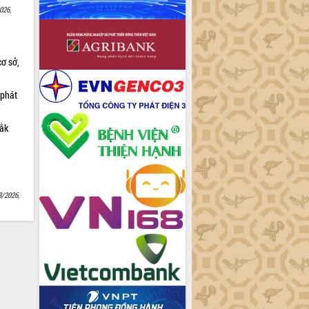
026,
cơ sở,
 phát
Lắk
8/2026,