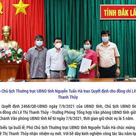
 Chủ tịch Thường trực UBND tỉnh Nguyễn Tuấn Hà trao Quyết định cho đồng chí Lê
Thanh Thủy
 Quyết định 2468/QĐ-UBND ngày 7/9/2021 của UBND tỉnh, Chủ tịch UBND tỉ
m đồng chí Lê Thị Thanh Thủy –Trưởng Phòng Tổng hợp Văn phòng UBND tỉnh giữ
Chánh Văn phòng UBND tỉnh kể từ ngày 7/9/2021, thời gian giữ chức vụ là 5 năm.
 biểu tại buổi lễ, Phó Chủ tịch Thường trực UBND tỉnh Nguyễn Tuấn Hà chúc mừng
Lê Thị Thanh Thủy nhận nhiệm vụ mới. Với bề dày kinh nghiệm công tác lâu năm tạ