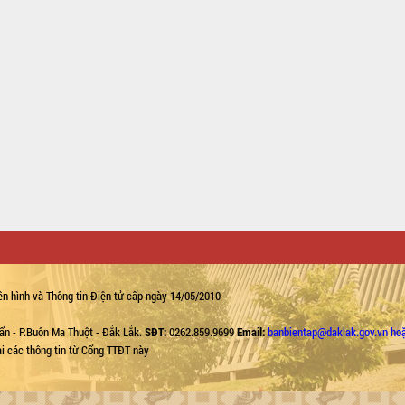
n hình và Thông tin Điện tử cấp ngày 14/05/2010
ẩn - P.Buôn Ma Thuột - Đắk Lắk.
SĐT:
0262.859.9699
Email:
banbientap@daklak.gov.vn ho
lại các thông tin từ Cổng TTĐT này