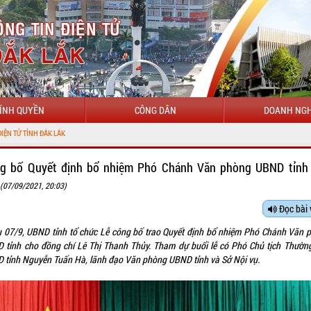
ÍNH QUYỀN
CÔNG DÂN
DOANH NGH
LẮK
g bố Quyết định bổ nhiệm Phó Chánh Văn phòng UBND tỉnh
k
(07/09/2021, 20:03)
Đọc bài 
u 07/9, UBND tỉnh tổ chức Lễ công bố trao Quyết định bổ nhiệm Phó Chánh Văn 
 tỉnh cho đồng chí Lê Thị Thanh Thủy. Tham dự buổi lễ có Phó Chủ tịch Thường
 tỉnh Nguyễn Tuấn Hà, lãnh đạo Văn phòng UBND tỉnh và Sở Nội vụ.