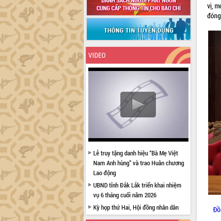
vị, m
đóng
VIDEO
Lễ truy tặng danh hiệu “Bà Mẹ Việt
Nam Anh hùng” và trao Huân chương
Lao động
UBND tỉnh Đắk Lắk triển khai nhiệm
vụ 6 tháng cuối năm 2026
Kỳ họp thứ Hai, Hội đồng nhân dân
Đồ
tỉnh khóa XI quyết nghị nhiều nội dung