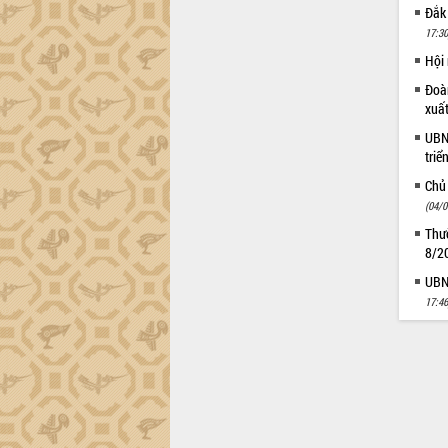
Đắk
Đắk Lắk công bố Quy hoạch và xúc
17:30
tiến đầu tư tỉnh
Hội
Ngành cá ngừ Đắk Lắk chủ động thích
ứng để giữ vững thị trường xuất khẩu
Đoàn
xuấ
Diễn đàn Kinh tế tư nhân Việt Nam đột
phá cơ chế - Hợp tác công tư
UBND
triể
Đề án 06 tạo bước ngoặt đột phá trong
cải cách hành chính tỉnh Đắk Lắk
Chủ
Kết nối tour, đẩy mạnh chuyển đổi số
(04/0
để phát triển du lịch Đắk Lắk
Thườ
Khởi động Dự án Đầu tư xây dựng hạ
8/2
tầng kỹ thuật Cụm công nghiệp Tân
UBND
Tiến
17:46
Gặp mặt các cơ quan báo chí nhân Kỷ
niệm 101 năm Ngày Báo chí Cách
mạng Việt Nam
Đắk Lắk sơ kết 4 năm triển khai thực
hiện Đề án 06 của Chính phủ
Họp báo thông tin về Hội nghị Công bố
Quy hoạch và Xúc tiến đầu tư tỉnh Đắk