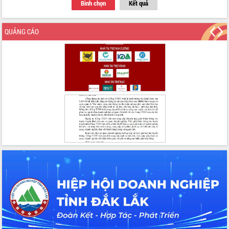
Ngày hội bầu cử đại biểu Quốc hội
Bình chọn
Kết quả
khóa XVI và HĐND các cấp nhiệm kỳ
2026-2031
QUẢNG CÁO
Đảm bảo cuộc bầu cử đại biểu Quốc
hội và đại biểu HĐND các cấp diễn ra
an toàn, hiệu quả, đúng quy định
Thủ tướng Chính phủ Phạm Minh Chính
kiểm tra, chỉ đạo hoàn thành các dự
án cao tốc và thăm khu tái định cư tại
Đắk Lắk
Sôi nổi Hội đua ngựa truyền thống Gò
Thì Thùng mừng Xuân Bính Ngọ 2026
Lãnh đạo tỉnh dâng hương tưởng niệm
tại Đập Đồng Cam đầu Xuân Bính Ngọ
Ngành nông nghiệp phấn đấu tăng
trưởng đạt 5,86% trong năm 2026
UBND tỉnh Đắk Lắk triển khai công tác
quốc phòng, quân sự địa phương năm
2026
Đắk Lắk tập trung toàn lực khắc phục
tồn tại IUU, sẵn sàng làm việc với