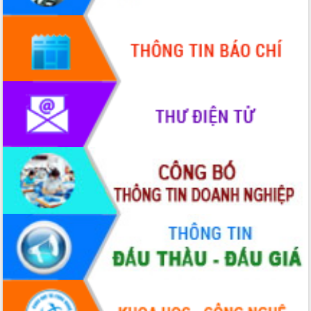
du khách thông qua Hệ thống cơ sở dữ
liệu và Bản đồ số
Tập huấn ứng dụng trí tuệ nhân tạo (AI)
trong thương mại điện tử năm 2026
Đoàn đại biểu Quốc hội tỉnh Đắk Lắk
trao đổi thông tin trước Kỳ họp thứ
nhất, Quốc hội khóa XVI
Quyết liệt cải cách hành chính, khơi
thông nguồn lực phát triển
Nâng cao hiệu lực, hiệu quả HĐND
tỉnh thông qua hiện đại hóa hành chính
Xã Ea Phê gắn cải cách hành chính với
chuyển đổi số
Phó Chủ tịch Thường trực UBND tỉnh
Hồ Thị Nguyên Thảo làm việc tại Trung
tâm Phục vụ hành chính công xã Ea
Phê
Xây dựng nền hành chính số đồng
hành cùng nông dân dân, doanh nghiệp
Giai đoạn 2026-2030, Đắk Lắk phấn
đấu có 77% xã đạt chuẩn nông thôn