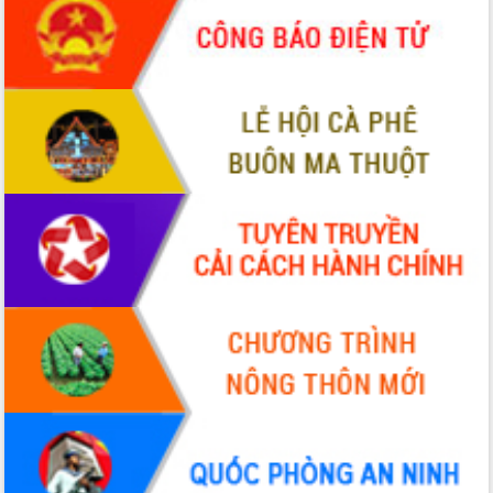
nhanh tiến độ các dự án trọng điểm
trong Khu kinh tế Nam Phú Yên
Hòn Yến phát triển du lịch gắn với bảo
tồn biển
Lấy ý kiến điều chỉnh Quy hoạch tỉnh
Đắk Lắk thời kỳ 2021-2030, tầm nhìn
đến năm 2050
Phát động chiến dịch 30 ngày đêm
giải phóng mặt bằng Tuyến đường bộ
ven biển
Đắk Lắk nỗ lực thúc đẩy tăng trưởng
kinh tế từ 10% trở lên trong Quý
II/2026
Đắk Lắk ký kết thỏa thuận hợp tác về
chuyển đổi số giai đoạn 2026 – 2030
với Tập đoàn Bưu chính Viễn thông
Việt Nam
Thứ trưởng Bộ Y tế làm việc với tỉnh
Đắk Lắk về phát triển nhân lực y tế
cho trạm y tế cấp xã
Du lịch Đắk Lắk nâng tầm trải nghiệm