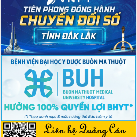
Đắk Lắk định vị thương hiệu du lịch
“Biển – Rừng – Cà phê” trong không
gian phát triển mới
Hội nghị chia sẻ kinh nghiệm, chuyển
giao kỹ thuật y tế, định hướng phát
triển chuyên sâu đến 2030
Chuyển đổi số mở ra không gian phát
triển trong lĩnh vực văn hóa, du lịch
Công bố quyết định của Ban Thường
vụ Tỉnh ủy về công tác cán bộ.
Thủ tướng Phạm Minh Chính: Khẩn
trương tái thiết cuộc sống người dân
sau thiên tai
Tập trung nâng cao chất lượng, tổ
chức sản xuất sầu riêng theo hướng
bền vững
Đẩy nhanh công tác khắc phục, ổn
định đời sống Nhân dân sau bão số 13
Bí thư Tỉnh ủy Lương Nguyễn Minh
Triết dự Ngày hội đại đoàn kết tại