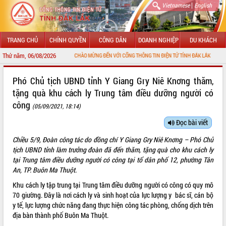
|
Vietnamese
English
TRANG CHỦ
CHÍNH QUYỀN
CÔNG DÂN
DOANH NGHIỆP
DU KHÁCH
Thứ năm, 06/08/2026
CHÀO MỪNG ĐẾN VỚI CỔNG THÔNG TIN ĐIỆN TỬ TỈNH ĐẮK LẮK
GIỚI THIỆU
Phó Chủ tịch UBND tỉnh Y Giang Gry Niê Knơng thăm,
tặng quà khu cách ly Trung tâm điều dưỡng người có
LÃNH ĐẠO UBND TỈNH
công
(05/09/2021, 18:14)
TIN TỨC SỰ KIỆN
Đọc bài viết
SỞ, BAN, NGÀNH
Chiều 5/9, Đoàn công tác do đồng chí Y Giang Gry Niê Knơng – Phó Chủ
tịch UBND tỉnh làm trưởng đoàn đã đến thăm, tặng quà cho khu cách ly
UBND CÁC XÃ, PHƯỜNG
tại Trung tâm điều dưỡng người có công tại tổ dân phố 12, phường Tân
An, TP. Buôn Ma Thuột.
THÔNG TIN CHỈ ĐẠO ĐIỀU HÀNH
Khu cách ly tập trung tại Trung tâm điều dưỡng người có công có quy mô
70 giường. Đây là nơi cách ly và sinh hoạt của lực lượng y bác sĩ, cán bộ
HỆ THỐNG VĂN BẢN
y tế, lực lượng chức năng đang thực hiện công tác phòng, chống dịch trên
địa bàn thành phố Buôn Ma Thuột.
VĂN BẢN HĐND TỈNH