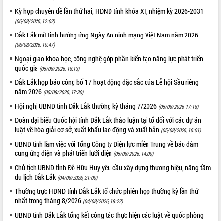
HĐND tỉnh thông qua điều chỉnh Quy
hoạch tỉnh thời kỳ 2021-2030
Kỳ họp chuyên đề lần thứ hai, HĐND tỉnh khóa XI, nhiệm kỳ 2026-2031
(06/08/2026, 12:02)
Hội thảo góp ý hồ sơ điều chỉnh quy
hoạch tỉnh Đắk Lắk thời kỳ 2021-2030,
Đắk Lắk mít tinh hưởng ứng Ngày An ninh mạng Việt Nam năm 2026
tầm nhìn đến năm 2050
(06/08/2026, 10:47)
Nâng cao hiệu quả hoạt động của các
Ngoại giao khoa học, công nghệ góp phần kiến tạo năng lực phát triển
doanh nghiệp nhà nước
quốc gia
(05/08/2026, 18:13)
Hội nghị triển khai kết nối mạng
Đắk Lắk họp báo công bố 17 hoạt động đặc sắc của Lễ hội Sầu riêng
truyền số liệu chuyên dùng phục vụ cơ
năm 2026
(05/08/2026, 17:30)
quan Đảng, Nhà nước
Hội nghị UBND tỉnh Đắk Lắk thường kỳ tháng 7/2026
(05/08/2026, 17:18)
Lễ phát động chuỗi hoạt động chung
tay làm sạch môi trường
Đoàn đại biểu Quốc hội tỉnh Đắk Lắk thảo luận tại tổ đối với các dự án
luật về hòa giải cơ sở, xuất khẩu lao động và xuất bản
(05/08/2026, 16:01)
Xã Ea Kar bước chuyển mình trong
công tác cải cách hành chính mô hình
UBND tỉnh làm việc với Tổng Công ty Điện lực miền Trung về bảo đảm
mới
cung ứng điện và phát triển lưới điện
(05/08/2026, 14:00)
UBND tỉnh họp báo định kỳ tháng 4
Chủ tịch UBND tỉnh Đỗ Hữu Huy yêu cầu xây dựng thương hiệu, nâng tầm
năm 2026
du lịch Đắk Lắk
(04/08/2026, 21:00)
Hội thảo khoa học “Giải pháp thúc đẩy
Thường trực HĐND tỉnh Đắk Lắk tổ chức phiên họp thường kỳ lần thứ
phát triển nền kinh tế xanh tại tỉnh
nhất trong tháng 8/2026
(04/08/2026, 18:22)
Đắk Lắk”
UBND tỉnh Đắk Lắk tổng kết công tác thực hiện các luật về quốc phòng
Tăng cường giám sát, đôn đốc thực