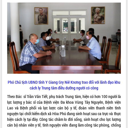
ĐIỂM TIN VĂN BẢN
QUY HOẠCH - KẾ HOẠCH
Phó Chủ tịch UBND tỉnh Y Giang Gry Niê Knơng trao đổi với lãnh đạo khu
cách ly Trung tâm điều dưỡng người có công
Theo Bác sĩ Trần Văn Tiết, phụ trách Trung tâm, hiện có hơn 100 người là
lực lượng y bác sĩ của Bệnh viện Đa khoa Vùng Tây Nguyên, Bệnh viện
Lao và Bệnh phổi và lực lược cán bộ y tế, đoàn viên thanh niên tình
nguyện tại chốt kiểm dịch xã Hòa Phú đang sinh hoạt sau ca trực và thực
hiện cách ly tại đây. Công tác chăm lo đời sống, sinh hoạt cho lực lượng
cán bộ nhân viên y tế, tình nguyện viên đang làm công tác phòng, chống