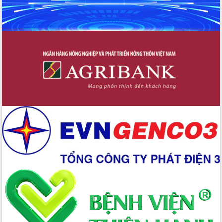
Đoàn thanh tra EC
Chủ tịch UBND tỉnh Tạ Anh Tuấn thăm,
chúc mừng các bệnh viện nhân Ngày
Thầy thuốc Việt Nam
Rộn ràng lễ hội truyền thống Sông
nước Đà Nông lần thứ I năm 2026
Kỳ họp Chuyên đề lần thứ Năm, HĐND
tỉnh Đắk Lắk thông qua các nghị quyết
quan trọng
Thống nhất danh sách giới thiệu ứng
cử đại biểu Quốc hội khoá XVI và đại
biểu HĐND tỉnh Đắk Lắk, nhiệm kỳ
2026-2031
Phát động hai phong trào thi đua quan
trọng trong kỷ nguyên mới
Hội nghị lần thứ tư Ban Chỉ đạo công
tác bầu cử tỉnh Đắk Lắk
Hội nghị Báo cáo viên Trung ương
tháng 01/2026
Phó Thủ tướng Hồ Quốc Dũng đánh giá