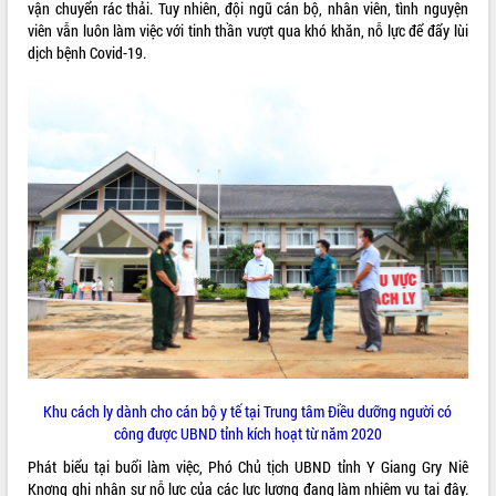
vận chuyển rác thải. Tuy nhiên, đội ngũ cán bộ, nhân viên, tình nguyện
Rà soát, hoàn thiện hệ thống thiết chế
viên vẫn luôn làm việc với tinh thần vượt qua khó khăn, nỗ lực để đẩy lùi
văn hóa, thể thao đáp ứng yêu cầu
dịch bệnh Covid-19.
phát triển mới
Thường trực HĐND tỉnh Đắk Lắk gặp
mặt Đoàn chuyên gia y tế TP. Hồ Chí
Minh
LIÊN KẾT WEB
Lễ truy điệu và an táng hài cốt liệt sĩ
tại Nghĩa trang Liệt sĩ xã Sơn Hòa
Bàn giải pháp tháo gỡ khó khăn trong
xuất khẩu sầu riêng và triển khai quy
THỐNG KÊ TRUY CẬP
định EUDR
Thứ trưởng Bộ Nông nghiệp và Môi
Hôm nay:
28498
trường Nguyễn Hoàng Hiệp khảo sát
Tất cả:
66004640
vùng trồng và doanh nghiệp đóng gói
sầu riêng tại Đắk Lắk
Trình diễn nghệ thuật chế biến các
món ăn từ sầu riêng
Khu cách ly dành cho cán bộ y tế tại Trung tâm Điều dưỡng người có
Đắk Lắk công bố Quy hoạch và xúc
công được UBND tỉnh kích hoạt từ năm 2020
tiến đầu tư tỉnh
Phát biểu tại buổi làm việc, Phó Chủ tịch UBND tỉnh Y Giang Gry Niê
Ngành cá ngừ Đắk Lắk chủ động thích
Knơng ghi nhận sự nỗ lực của các lực lượng đang làm nhiệm vụ tại đây.