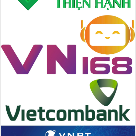
cao kết quả Chiến dịch Quang Trung
tại Đắk Lắk
Hội nghị Ban Chấp hành Đảng bộ tỉnh
Đắk Lắk lần thứ 2 (mở rộng)
Tập trung giải phóng mặt bằng, đẩy
nhanh tiến độ Tuyến đường bộ ven
biển
Gỡ khó, khởi công xây dựng, sửa chữa
toàn bộ nhà ở cho hộ dân đúng tiến độ
đề ra
UBND tỉnh Đắk Lắk tổng kết công tác
quốc phòng, quân sự địa phương năm
2025
Tập trung triển khai quyết liệt, đồng bộ
các giải pháp nhằm thực hiện hiệu quả
các nhiệm vụ đề ra năm 2025
Phát huy vai trò của người có uy tín
trong phòng chống tảo hôn và hôn
nhân cận huyết thống
Nông sản Tây Nguyên thu hút doanh
nghiệp nước ngoài