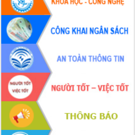
mới
Chuyển đổi số 'mở đường' cho nông
nghiệp Đắk Lắk tăng trưởng bứt phá
Triển khai đồng bộ đo đạc, lập hồ sơ
địa chính, hoàn thiện cơ sở dữ liệu đất
đai
Ứng dụng sinh trắc học - Bước tiến
trong hành trình chuyển đổi số tại Đắk
Lắk
Đắk Lắk nâng cao hiệu quả công tác
Đảng từ Sổ tay đảng viên điện tử
Đắk Lắk đẩy mạnh nuôi biển công
nghệ, hướng tới phát triển thủy sản
bền vững
Tập huấn nâng cao năng lực triển khai
chuyển đổi số cho cán bộ, công chức
cấp xã
Đắk Lắk phát động hưởng ứng Ngày
Quyền của người tiêu dùng Việt Nam
2026