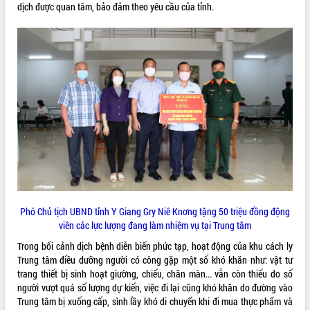
dịch được quan tâm, bảo đảm theo yêu cầu của tỉnh.
VIDEO
Lễ truy tặng danh hiệu “Bà Mẹ Việt
Nam Anh hùng” và trao Huân chương
Lao động
UBND tỉnh Đắk Lắk triển khai nhiệm
Phó Chủ tịch UBND tỉnh Y Giang Gry Niê Knơng tặng 50 triệu đồng động
vụ 6 tháng cuối năm 2026
viên các lực lượng đang làm nhiệm vụ tại Trung tâm
Kỳ họp thứ Hai, Hội đồng nhân dân
Trong bối cảnh dịch bệnh diễn biến phức tạp, hoạt động của khu cách ly
tỉnh khóa XI quyết nghị nhiều nội dung
Trung tâm điều dưỡng người có công gặp một số khó khăn như: vật tư
quan trọng
ALBUM ẢNH
trang thiết bị sinh hoạt giường, chiếu, chăn màn... vẫn còn thiếu do số
Bí thư Tỉnh ủy Lương Nguyễn Minh
người vượt quá số lượng dự kiến, việc đi lại cũng khó khăn do đường vào
Triết thăm, tặng quà người có công với
Trung tâm bị xuống cấp, sình lầy khó di chuyển khi đi mua thực phẩm và
cách mạng