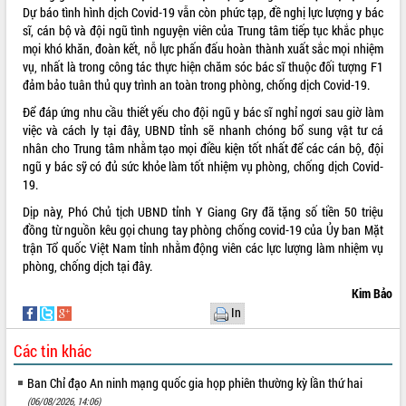
ứng để giữ vững thị trường xuất khẩu
Dự báo tình hình dịch Covid-19 vẫn còn phức tạp, đề nghị lực lượng y bác
Diễn đàn Kinh tế tư nhân Việt Nam đột
sĩ, cán bộ và đội ngũ tình nguyện viên của Trung tâm tiếp tục khắc phục
phá cơ chế - Hợp tác công tư
mọi khó khăn, đoàn kết, nỗ lực phấn đấu hoàn thành xuất sắc mọi nhiệm
vụ, nhất là trong công tác thực hiện chăm sóc bác sĩ thuộc đối tượng F1
Đề án 06 tạo bước ngoặt đột phá trong
đảm bảo tuân thủ quy trình an toàn trong phòng, chống dịch Covid-19.
cải cách hành chính tỉnh Đắk Lắk
Kết nối tour, đẩy mạnh chuyển đổi số
Để đáp ứng nhu cầu thiết yếu cho đội ngũ y bác sĩ nghỉ ngơi sau giờ làm
để phát triển du lịch Đắk Lắk
việc và cách ly tại đây, UBND tỉnh sẽ nhanh chóng bổ sung vật tư cá
nhân cho Trung tâm nhằm tạo mọi điều kiện tốt nhất để các cán bộ, đội
Khởi động Dự án Đầu tư xây dựng hạ
ngũ y bác sỹ có đủ sức khỏe làm tốt nhiệm vụ phòng, chống dịch Covid-
tầng kỹ thuật Cụm công nghiệp Tân
19.
Tiến
Gặp mặt các cơ quan báo chí nhân Kỷ
Dịp này, Phó Chủ tịch UBND tỉnh Y Giang Gry đã tặng số tiền 50 triệu
niệm 101 năm Ngày Báo chí Cách
đồng từ nguồn kêu gọi chung tay phòng chống covid-19 của Ủy ban Mặt
mạng Việt Nam
trận Tổ quốc Việt Nam tỉnh nhằm động viên các lực lượng làm nhiệm vụ
phòng, chống dịch tại đây.
Đắk Lắk sơ kết 4 năm triển khai thực
hiện Đề án 06 của Chính phủ
Kim Bảo
Họp báo thông tin về Hội nghị Công bố
In
Quy hoạch và Xúc tiến đầu tư tỉnh Đắk
Lắk
Các tin khác
Khơi thông điểm nghẽn, đẩy nhanh
Ban Chỉ đạo An ninh mạng quốc gia họp phiên thường kỳ lần thứ hai
giải ngân vốn khắc phục thiên tai
(06/08/2026, 14:06)