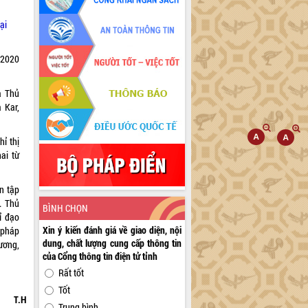
ại
/2020
a Thủ
 Kar,
ỉ thị
ai từ
n tập
. Thủ
BÌNH CHỌN
ỉ đạo
Xin ý kiến đánh giá về giao diện, nội
 pháp
dung, chất lượng cung cấp thông tin
ương,
của Cổng thông tin điện tử tỉnh
Rất tốt
Tốt
T.H
Trung bình