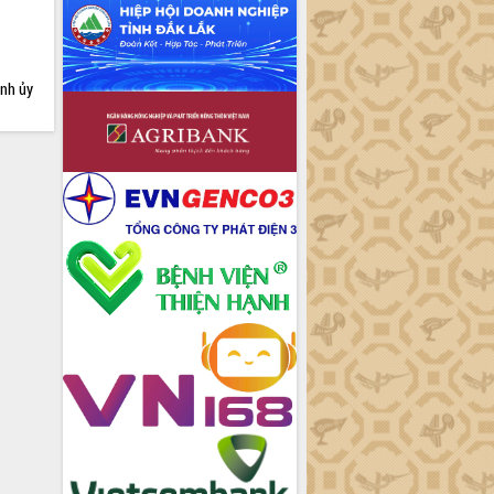
ỉnh ủy