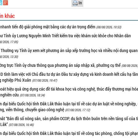
In
in khác
 nhanh tiến độ giải phóng mặt bằng các dự án trọng điểm
(08/08/2026, 19:53)
hư Tỉnh ủy Lương Nguyễn Minh Triết kiểm tra việc khám sức khỏe cho Nhân dân
8/2026, 17:05)
 Thường vụ Tỉnh ủy xem xét phương án sắp xếp trường học và nhiều nội dung quan
8/2026, 13:30)
ờng trực Tỉnh ủy chưa thông qua phương án sáp nhập xã, phường cụ thể
(08/08/2026,
 tỉnh làm việc với Chủ đầu tư dự án Đầu tư xây dựng và kinh doanh kết cấu hạ tầ
g nghiệp Phú Xuân
(07/08/2026, 19:47)
oát hiệu quả ứng dụng các đề tài khoa học và công nghệ, thúc đẩy thương mại hóa
 nghiên cứu
(07/08/2026, 18:34)
 đại biểu Quốc hội tỉnh Đắk Lắk thảo luận tại tổ về các dự án luật về nông nghiệp,
ờng, viễn thông, chuyển giao công nghệ
(07/08/2026, 17:12)
ắt “Bản đồ số nông sản, sản phẩm OCOP, du lịch thôn buôn trên nền tảng số của t
 Lắk”
(07/08/2026, 16:46)
 đại biểu Quốc hội tỉnh Đắk Lắk thảo luận tại tổ về công tác phòng, chống tội ph