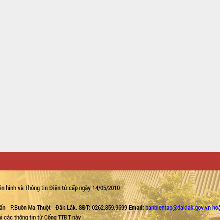
n hình và Thông tin Điện tử cấp ngày 14/05/2010
ẩn - P.Buôn Ma Thuột - Đắk Lắk.
SĐT:
0262.859.9699
Email:
banbientap@daklak.gov.vn ho
lại các thông tin từ Cổng TTĐT này