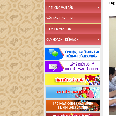
TTg;
HỆ THỐNG VĂN BẢN
VĂN BẢN HĐND TỈNH
ĐIỂM TIN VĂN BẢN
QUY HOẠCH - KẾ HOẠCH