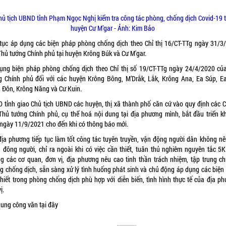
hủ tịch UBND tỉnh Phạm Ngọc Nghị kiểm tra công tác phòng, chống dịch Covid-19 t
huyện Cư M’gar - Ảnh: Kim Bảo
 tục áp dụng các biện pháp phòng chống dịch theo Chỉ thị 16/CT-TTg ngày 31/3
Thủ tướng Chính phủ tại huyện Krông Búk và Cư M'gar.
ụng biện pháp phòng chống dịch theo Chỉ thị số 19/CT-TTg ngày 24/4/2020 củ
g Chính phủ đối với các huyện Krông Bông, M’Drắk, Lắk, Krông Ana, Ea Súp, Ea
 Đôn, Krông Năng và Cư Kuin.
 tỉnh giao Chủ tịch UBND các huyện, thị xã thành phố căn cứ vào quy định các Ch
Thủ tướng Chính phủ, cụ thể hoá nội dung tại địa phương mình, bắt đầu triển kh
 ngày 11/9/2021 cho đến khi có thông báo mới.
địa phương tiếp tục làm tốt công tác tuyên truyền, vận động người dân không nê
g đông người, chỉ ra ngoài khi có việc cần thiết, tuân thủ nghiêm nguyên tắc 5K
ng các cơ quan, đơn vị, địa phương nêu cao tinh thần trách nhiệm, tập trung ch
g chống dịch, sẵn sàng xử lý tình huống phát sinh và chủ động áp dụng các biện
thiết trong phòng chống dịch phù hợp với diễn biến, tình hình thực tế của địa ph
ị.
dung công văn tại
đây