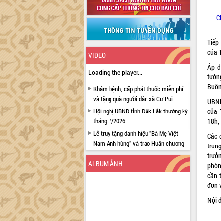
C
Tiếp
của 
VIDEO
Áp d
Loading the player...
tướn
Buôn
Khám bệnh, cấp phát thuốc miễn phí
và tặng quà người dân xã Cư Pui
UBND
Hội nghị UBND tỉnh Đắk Lắk thường kỳ
của 
tháng 7/2026
18h,
Lễ truy tặng danh hiệu “Bà Mẹ Việt
Các 
Nam Anh hùng” và trao Huân chương
trun
Lao động
trưở
ALBUM ẢNH
UBND tỉnh Đắk Lắk triển khai nhiệm
phòn
vụ 6 tháng cuối năm 2026
cần 
đơn v
Kỳ họp thứ Hai, Hội đồng nhân dân
tỉnh khóa XI quyết nghị nhiều nội dung
Nội 
quan trọng
Bí thư Tỉnh ủy Lương Nguyễn Minh