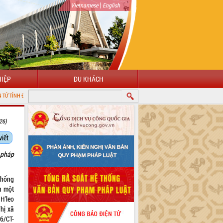
|
Vietnamese
English
IỆP
DU KHÁCH
K
26)
viết
 pháp
chống
n một
H'leo
hị xã
6/CT-