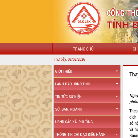
TRANG CHỦ
CH
Thứ bảy, 08/08/2026
GIỚI THIỆU
Tha
LÃNH ĐẠO UBND TỈNH
Ngày
TIN TỨC SỰ KIỆN
phòn
SỞ, BAN, NGÀNH
Theo
dịch
UBND CÁC XÃ, PHƯỜNG
số n
và h
THÔNG TIN CHỈ ĐẠO ĐIỀU HÀNH
Buôn