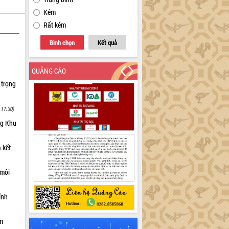
Kém
Rất kém
Bình chọn
Kết quả
QUẢNG CÁO
 trọng
 11:30)
ng Khu
 kết
 môi
ỉnh
ạm