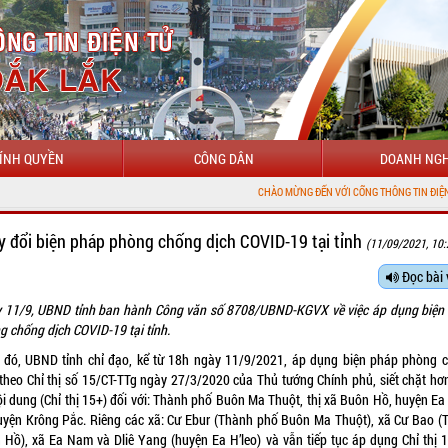
ÍNH QUYỀN
CÔNG DÂN
DOANH NGH
CHÀO MỪNG ĐẾN VỚI CỔNG THÔNG TIN ĐIỆN TỬ TỈNH ĐẮK LẮ
y đổi biện pháp phòng chống dịch COVID-19 tại tỉnh
(11/09/2021, 10:
Đọc bài 
 11/9, UBND tỉnh ban hành Công văn số 8708/UBND-KGVX về việc áp dụng biện
g chống dịch COVID-19 tại tỉnh.
 đó, UBND tỉnh chỉ đạo, kể từ 18h ngày 11/9/2021, áp dụng biện pháp phòng 
 theo Chỉ thị số 15/CT-TTg ngày 27/3/2020 của Thủ tướng Chính phủ, siết chặt hơ
ội dung (Chỉ thị 15+) đối với: Thành phố Buôn Ma Thuột, thị xã Buôn Hồ, huyện Ea 
uyện Krông Pắc. Riêng các xã: Cư Ebur (Thành phố Buôn Ma Thuột), xã Cư Bao (T
 Hồ), xã Ea Nam và Dliê Yang (huyện Ea H’leo) và vẫn tiếp tục áp dụng Chỉ thị 1