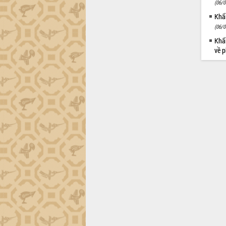
tiến đầu tư tỉnh
(06/0
Ngành cá ngừ Đắk Lắk chủ động thích
Khẩn
ứng để giữ vững thị trường xuất khẩu
(06/0
Diễn đàn Kinh tế tư nhân Việt Nam đột
Khẩn
phá cơ chế - Hợp tác công tư
về p
Đề án 06 tạo bước ngoặt đột phá trong
cải cách hành chính tỉnh Đắk Lắk
Kết nối tour, đẩy mạnh chuyển đổi số
để phát triển du lịch Đắk Lắk
Khởi động Dự án Đầu tư xây dựng hạ
tầng kỹ thuật Cụm công nghiệp Tân
Tiến
Gặp mặt các cơ quan báo chí nhân Kỷ
niệm 101 năm Ngày Báo chí Cách
mạng Việt Nam
Đắk Lắk sơ kết 4 năm triển khai thực
hiện Đề án 06 của Chính phủ
Họp báo thông tin về Hội nghị Công bố
Quy hoạch và Xúc tiến đầu tư tỉnh Đắk
Lắk