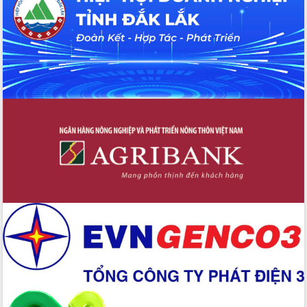
Đẩy mạnh cải cách hành chính, quyết
tâm đạt được mục tiêu tăng trưởng
hai con số trong năm 2026
Tổ chức trang trọng Lễ hội Đền thờ
Lương Văn Chánh năm 2026
Phó Bí thư Tỉnh ủy Đắk Lắk Đỗ Hữu
Huy giữ chức Bí thư Đảng ủy Ủy Ban
Nhân dân tỉnh
Bệnh án điện tử thúc đẩy chuyển đổi
số y tế tại Đắk Lắk
Chuyển đổi số thư viện: Mở rộng
không gian tri thức trong thời đại số
Đánh giá, rút kinh nghiệm công tác tổ
chức diễn tập trước ngày bầu cử
Chương trình “Gặp gỡ hữu nghị –
Friendship Meeting New Year 2026”
Bầu cử Quốc hội và HĐND: Cử tri Đắk
Lắk gửi gắm niềm tin, kỳ vọng vào lá
phiếu
Đắk Lắk sẵn sàng các điều kiện cho