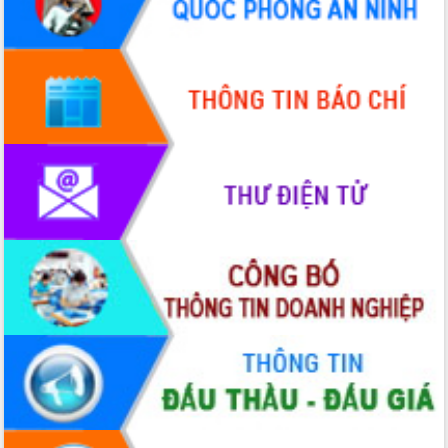
hiện nhiệm vụ quản lý tài sản công
hàng tuần
Tháo gỡ những vướng mắc, đẩy mạnh
công tác cải cách thủ tục hành chính
tại Trung tâm Phục vụ hành chính
công tỉnh
Đắk Lắk: Tôn vinh 46 giải pháp tại Hội
thi Sáng tạo Kỹ thuật 2024 - 2025
Đắk Lắk rà soát, điều chỉnh Đề án 190
về phát triển nuôi trồng thủy sản
Phó Chủ tịch UBND tỉnh Đắk Lắk
Trương Công Thái kiểm tra thực địa
Dự án cao tốc Khánh Hòa - Buôn Ma
Thuột
Định vị cà phê Việt Nam như một “di
sản sống” trong dòng chảy toàn cầu
Xây dựng nông thôn mới: Nâng cao đời
sống người dân từ những mô hình thiết
thực
Quyết liệt tháo gỡ vướng mắc, đẩy