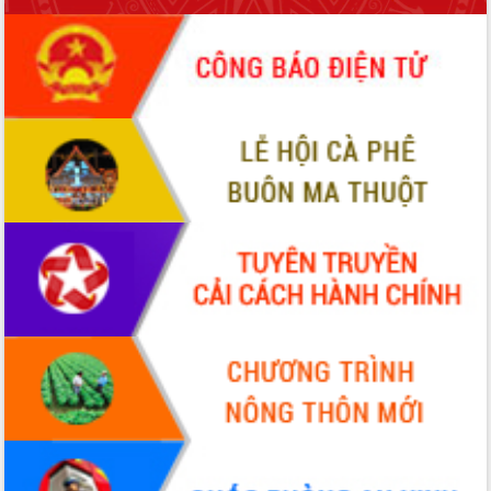
HĐND tỉnh thông qua điều chỉnh Quy
hoạch tỉnh thời kỳ 2021-2030
Hội thảo góp ý hồ sơ điều chỉnh quy
hoạch tỉnh Đắk Lắk thời kỳ 2021-2030,
tầm nhìn đến năm 2050
Nâng cao hiệu quả hoạt động của các
doanh nghiệp nhà nước
Hội nghị triển khai kết nối mạng
truyền số liệu chuyên dùng phục vụ cơ
quan Đảng, Nhà nước
Lễ phát động chuỗi hoạt động chung
tay làm sạch môi trường
Xã Ea Kar bước chuyển mình trong
công tác cải cách hành chính mô hình
mới
UBND tỉnh họp báo định kỳ tháng 4
năm 2026
Hội thảo khoa học “Giải pháp thúc đẩy
phát triển nền kinh tế xanh tại tỉnh
Đắk Lắk”
Tăng cường giám sát, đôn đốc thực