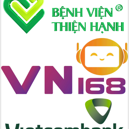
Ngày hội bầu cử đại biểu Quốc hội
khóa XVI và HĐND các cấp nhiệm kỳ
2026-2031
Đảm bảo cuộc bầu cử đại biểu Quốc
hội và đại biểu HĐND các cấp diễn ra
an toàn, hiệu quả, đúng quy định
Thủ tướng Chính phủ Phạm Minh Chính
kiểm tra, chỉ đạo hoàn thành các dự
án cao tốc và thăm khu tái định cư tại
Đắk Lắk
Sôi nổi Hội đua ngựa truyền thống Gò
Thì Thùng mừng Xuân Bính Ngọ 2026
Lãnh đạo tỉnh dâng hương tưởng niệm
tại Đập Đồng Cam đầu Xuân Bính Ngọ
Ngành nông nghiệp phấn đấu tăng
trưởng đạt 5,86% trong năm 2026
UBND tỉnh Đắk Lắk triển khai công tác
quốc phòng, quân sự địa phương năm
2026
Đắk Lắk tập trung toàn lực khắc phục
tồn tại IUU, sẵn sàng làm việc với