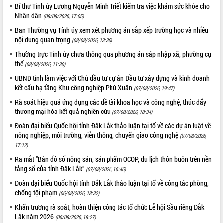
Bí thư Tỉnh ủy Lương Nguyễn Minh Triết kiểm tra việc khám sức khỏe cho
Rà soát, hoàn thiện hệ thống thiết chế
Nhân dân
(08/08/2026, 17:05)
văn hóa, thể thao đáp ứng yêu cầu
Ban Thường vụ Tỉnh ủy xem xét phương án sắp xếp trường học và nhiều
phát triển mới
nội dung quan trọng
(08/08/2026, 13:30)
Thường trực HĐND tỉnh Đắk Lắk gặp
THỐNG KÊ TRUY CẬP
mặt Đoàn chuyên gia y tế TP. Hồ Chí
Thường trực Tỉnh ủy chưa thông qua phương án sáp nhập xã, phường cụ
thể
Minh
Hôm nay:
(08/08/2026, 11:30)
20152
Lễ truy điệu và an táng hài cốt liệt sĩ
Tất cả:
66105820
UBND tỉnh làm việc với Chủ đầu tư dự án Đầu tư xây dựng và kinh doanh
tại Nghĩa trang Liệt sĩ xã Sơn Hòa
kết cấu hạ tầng Khu công nghiệp Phú Xuân
(07/08/2026, 19:47)
Bàn giải pháp tháo gỡ khó khăn trong
Rà soát hiệu quả ứng dụng các đề tài khoa học và công nghệ, thúc đẩy
xuất khẩu sầu riêng và triển khai quy
thương mại hóa kết quả nghiên cứu
(07/08/2026, 18:34)
định EUDR
Đoàn đại biểu Quốc hội tỉnh Đắk Lắk thảo luận tại tổ về các dự án luật về
Thứ trưởng Bộ Nông nghiệp và Môi
nông nghiệp, môi trường, viễn thông, chuyển giao công nghệ
(07/08/2026,
trường Nguyễn Hoàng Hiệp khảo sát
17:12)
vùng trồng và doanh nghiệp đóng gói
Ra mắt “Bản đồ số nông sản, sản phẩm OCOP, du lịch thôn buôn trên nền
sầu riêng tại Đắk Lắk
tảng số của tỉnh Đắk Lắk”
(07/08/2026, 16:46)
Trình diễn nghệ thuật chế biến các
Đoàn đại biểu Quốc hội tỉnh Đắk Lắk thảo luận tại tổ về công tác phòng,
món ăn từ sầu riêng
chống tội phạm
(06/08/2026, 18:32)
Đắk Lắk công bố Quy hoạch và xúc
tiến đầu tư tỉnh
Khẩn trương rà soát, hoàn thiện công tác tổ chức Lễ hội Sầu riêng Đắk
Lắk năm 2026
(06/08/2026, 18:27)
Ngành cá ngừ Đắk Lắk chủ động thích