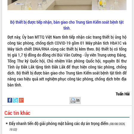
VIDEO
Loading the player...
Bộ thiết bị được tiếp nhận, bàn giao cho Trung tâm Kiểm soát bệnh tật
tỉnh.
Trailer Lễ hội Sầu riêng Đắk Lắk năm
2026
Đợt này, Ủy ban MTTQ Việt Nam tỉnh tiếp nhận các trang thiết bị ủng hộ
Khám bệnh, cấp phát thuốc miễn phí
công tác phòng, chống dịch COVID-19 gồm 01 Máy phân tích HbA1C và
và tặng quà người dân xã Cư Pui
Máy tách chiết DNA/RNA cùng các thiết bị kèm theo. Bộ thiết bị có tổng
trị giá 1,7 tỷ đồng do đồng chí Bùi Văn Cường - Ủy viên Trung ương Đảng,
Hội nghị UBND tỉnh Đắk Lắk thường kỳ
Tổng Thư ký Quốc hội, Chủ nhiệm Văn phòng Quốc hội, nguyên Bí thư
tháng 7/2026
Tỉnh ủy Đắk Lắk tặng tỉnh Đắk Lắk để thực hiện công tác phòng, chống
Lễ truy tặng danh hiệu “Bà Mẹ Việt
dịch. Bộ thiết bị được bàn giao cho Trung tâm Kiểm soát bệnh tật tỉnh để
ALBUM ẢNH
Nam Anh hùng” và trao Huân chương
nâng cao hiệu quả xét nghiệm phục công tác phòng, chống dịch trên địa
Lao động
bàn tỉnh.
UBND tỉnh Đắk Lắk triển khai nhiệm
Tuấn Hải
vụ 6 tháng cuối năm 2026
In
Kỳ họp thứ Hai, Hội đồng nhân dân
tỉnh khóa XI quyết nghị nhiều nội dung
Các tin khác
quan trọng
Bí thư Tỉnh ủy Lương Nguyễn Minh
Đẩy nhanh tiến độ giải phóng mặt bằng các dự án trọng điểm
(08/08/2026,
Triết thăm, tặng quà người có công với
19:53)
cách mạng
LIÊN KẾT WEB