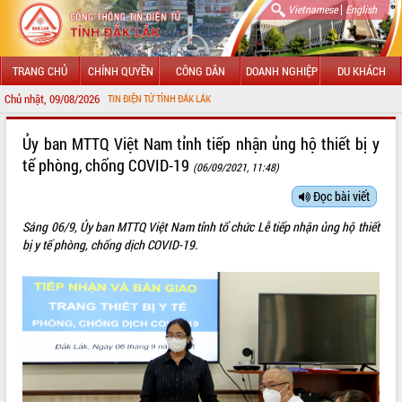
|
Vietnamese
English
TRANG CHỦ
CHÍNH QUYỀN
CÔNG DÂN
DOANH NGHIỆP
DU KHÁCH
Chủ nhật, 09/08/2026
NG THÔNG TIN ĐIỆN TỬ TỈNH ĐẮK LẮK
GIỚI THIỆU
Ủy ban MTTQ Việt Nam tỉnh tiếp nhận ủng hộ thiết bị y
tế phòng, chống COVID-19
(06/09/2021, 11:48)
LÃNH ĐẠO UBND TỈNH
Đọc bài viết
TIN TỨC SỰ KIỆN
Sáng 06/9, Ủy ban MTTQ Việt Nam tỉnh tổ chức Lễ tiếp nhận ủng hộ thiết
SỞ, BAN, NGÀNH
bị y tế phòng, chống dịch COVID-19.
UBND CÁC XÃ, PHƯỜNG
THÔNG TIN CHỈ ĐẠO ĐIỀU HÀNH
HỆ THỐNG VĂN BẢN
VĂN BẢN HĐND TỈNH