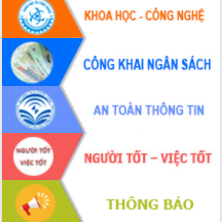
nhanh tiến độ các dự án trọng điểm
trong Khu kinh tế Nam Phú Yên
Hòn Yến phát triển du lịch gắn với bảo
tồn biển
Lấy ý kiến điều chỉnh Quy hoạch tỉnh
Đắk Lắk thời kỳ 2021-2030, tầm nhìn
đến năm 2050
Phát động chiến dịch 30 ngày đêm
giải phóng mặt bằng Tuyến đường bộ
ven biển
Đắk Lắk nỗ lực thúc đẩy tăng trưởng
kinh tế từ 10% trở lên trong Quý
II/2026
Đắk Lắk ký kết thỏa thuận hợp tác về
chuyển đổi số giai đoạn 2026 – 2030
với Tập đoàn Bưu chính Viễn thông
Việt Nam
Thứ trưởng Bộ Y tế làm việc với tỉnh
Đắk Lắk về phát triển nhân lực y tế
cho trạm y tế cấp xã
Du lịch Đắk Lắk nâng tầm trải nghiệm