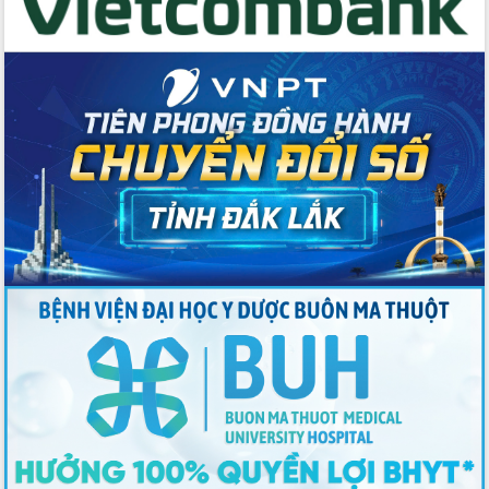
Đoàn thanh tra EC
Chủ tịch UBND tỉnh Tạ Anh Tuấn thăm,
chúc mừng các bệnh viện nhân Ngày
Thầy thuốc Việt Nam
Rộn ràng lễ hội truyền thống Sông
nước Đà Nông lần thứ I năm 2026
Kỳ họp Chuyên đề lần thứ Năm, HĐND
tỉnh Đắk Lắk thông qua các nghị quyết
quan trọng
Thống nhất danh sách giới thiệu ứng
cử đại biểu Quốc hội khoá XVI và đại
biểu HĐND tỉnh Đắk Lắk, nhiệm kỳ
2026-2031
Phát động hai phong trào thi đua quan
trọng trong kỷ nguyên mới
Hội nghị lần thứ tư Ban Chỉ đạo công
tác bầu cử tỉnh Đắk Lắk
Hội nghị Báo cáo viên Trung ương
tháng 01/2026
Phó Thủ tướng Hồ Quốc Dũng đánh giá