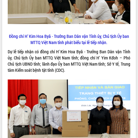
ĐIỂM TIN VĂN BẢN
QUY HOẠCH - KẾ HOẠCH
Đồng chí H’ Kim Hoa Byă - Trưởng Ban Dân vận Tỉnh ủy, Chủ tịch Ủy ban
MTTQ Việt Nam tỉnh phát biểu tại lễ tiếp nhận.
Dự lễ tiếp nhận có đồng chí H’ Kim Hoa Byă - Trưởng Ban Dân vận Tỉnh
ủy, Chủ tịch Ủy ban MTTQ Việt Nam tỉnh; đồng chí H’ Yim Kđoh – Phó
Chủ tịch UBND tỉnh; lãnh đạo Ủy ban MTTQ Việt Nam tỉnh; Sở Y tế, Trung
tâm Kiểm soát bệnh tật tỉnh (CDC).