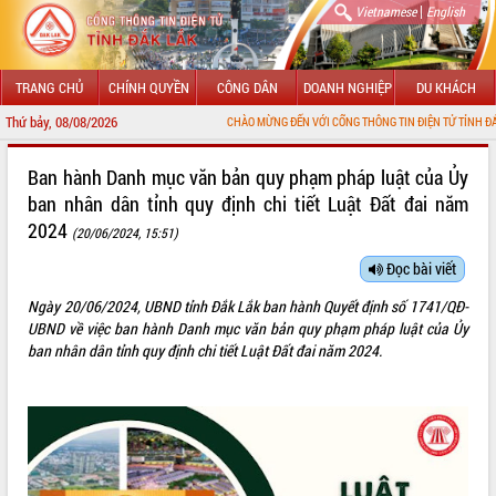
|
Vietnamese
English
TRANG CHỦ
CHÍNH QUYỀN
CÔNG DÂN
DOANH NGHIỆP
DU KHÁCH
Thứ bảy, 08/08/2026
CHÀO MỪNG ĐẾN VỚI CỔNG THÔNG TIN ĐIỆN TỬ TỈNH ĐẮK LẮK
GIỚI THIỆU
Ban hành Danh mục văn bản quy phạm pháp luật của Ủy
ban nhân dân tỉnh quy định chi tiết Luật Đất đai năm
LÃNH ĐẠO UBND TỈNH
2024
(20/06/2024, 15:51)
TIN TỨC SỰ KIỆN
Đọc bài viết
SỞ, BAN, NGÀNH
Ngày 20/06/2024, UBND tỉnh Đắk Lắk ban hành Quyết định số 1741/QĐ-
UBND về việc ban hành Danh mục văn bản quy phạm pháp luật của Ủy
UBND CÁC XÃ, PHƯỜNG
ban nhân dân tỉnh quy định chi tiết Luật Đất đai năm 2024.
THÔNG TIN CHỈ ĐẠO ĐIỀU HÀNH
HỆ THỐNG VĂN BẢN
VĂN BẢN HĐND TỈNH