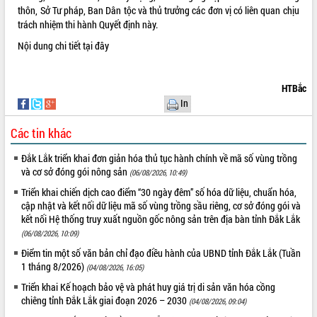
thôn, Sở Tư pháp, Ban Dân tộc và thủ trưởng các đơn vị có liên quan chịu
VIDEO
trách nhiệm thi hành Quyết định này.
Không có file video nào để phát.
Nội dung chi tiết
tại đây
ALBUM ẢNH
HTBắc
In
Các tin khác
Đắk Lắk triển khai đơn giản hóa thủ tục hành chính về mã số vùng trồng
và cơ sở đóng gói nông sản
(06/08/2026, 10:49)
Triển khai chiến dịch cao điểm “30 ngày đêm” số hóa dữ liệu, chuẩn hóa,
cập nhật và kết nối dữ liệu mã số vùng trồng sầu riêng, cơ sở đóng gói và
LIÊN KẾT WEB
kết nối Hệ thống truy xuất nguồn gốc nông sản trên địa bàn tỉnh Đắk Lắk
(06/08/2026, 10:09)
Điểm tin một số văn bản chỉ đạo điều hành của UBND tỉnh Đắk Lắk (Tuần
1 tháng 8/2026)
(04/08/2026, 16:05)
THỐNG KÊ TRUY CẬP
Triển khai Kế hoạch bảo vệ và phát huy giá trị di sản văn hóa cồng
chiêng tỉnh Đắk Lắk giai đoạn 2026 – 2030
(04/08/2026, 09:04)
Hôm nay:
26476