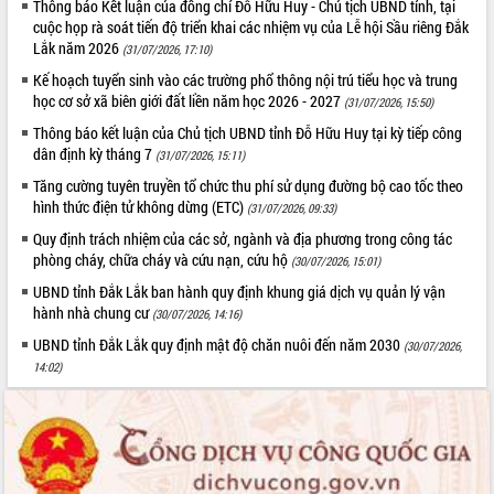
Thông báo Kết luận của đồng chí Đỗ Hữu Huy - Chủ tịch UBND tỉnh, tại
Tất cả:
66071799
cuộc họp rà soát tiến độ triển khai các nhiệm vụ của Lễ hội Sầu riêng Đắk
Lắk năm 2026
(31/07/2026, 17:10)
Kế hoạch tuyển sinh vào các trường phổ thông nội trú tiểu học và trung
học cơ sở xã biên giới đất liền năm học 2026 - 2027
(31/07/2026, 15:50)
Thông báo kết luận của Chủ tịch UBND tỉnh Đỗ Hữu Huy tại kỳ tiếp công
dân định kỳ tháng 7
(31/07/2026, 15:11)
Tăng cường tuyên truyền tổ chức thu phí sử dụng đường bộ cao tốc theo
hình thức điện tử không dừng (ETC)
(31/07/2026, 09:33)
Quy định trách nhiệm của các sở, ngành và địa phương trong công tác
phòng cháy, chữa cháy và cứu nạn, cứu hộ
(30/07/2026, 15:01)
UBND tỉnh Đắk Lắk ban hành quy định khung giá dịch vụ quản lý vận
hành nhà chung cư
(30/07/2026, 14:16)
UBND tỉnh Đắk Lắk quy định mật độ chăn nuôi đến năm 2030
(30/07/2026,
14:02)