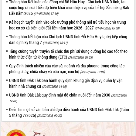
Thông báo Kết luận của đồng chí Đỗ Hữu Huy - Chủ tịch UBND tỉnh, tại
Tất cả:
65990801
cuộc họp rà soát tiến độ triển khai các nhiệm vụ của Lễ hội Sầu riêng Đắk
Lắk năm 2026
(31/07/2026, 17:10)
Kế hoạch tuyển sinh vào các trường phổ thông nội trú tiểu học và trung
học cơ sở xã biên giới đất liền năm học 2026 - 2027
(31/07/2026, 15:50)
Thông báo kết luận của Chủ tịch UBND tỉnh Đỗ Hữu Huy tại kỳ tiếp công
dân định kỳ tháng 7
(31/07/2026, 15:11)
Tăng cường tuyên truyền tổ chức thu phí sử dụng đường bộ cao tốc theo
hình thức điện tử không dừng (ETC)
(31/07/2026, 09:33)
Quy định trách nhiệm của các sở, ngành và địa phương trong công tác
phòng cháy, chữa cháy và cứu nạn, cứu hộ
(30/07/2026, 15:01)
UBND tỉnh Đắk Lắk ban hành quy định khung giá dịch vụ quản lý vận
hành nhà chung cư
(30/07/2026, 14:16)
UBND tỉnh Đắk Lắk quy định mật độ chăn nuôi đến năm 2030
(30/07/2026,
14:02)
Điểm tin một số văn bản chỉ đạo điều hành của UBND tỉnh Đắk Lắk (Tuần
5 tháng 7/2026)
(30/07/2026, 09:20)