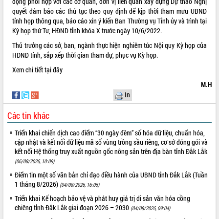
động phối hợp với các cơ quan, đơn vị liên quan xây dựng Dự thảo Nghị
quyết đảm bảo các thủ tục theo quy định để kịp thời tham mưu UBND
VIDEO
tỉnh họp thông qua, báo cáo xin ý kiến Ban Thường vụ Tỉnh ủy và trình tại
Không có file video nào để phát.
Kỳ họp thứ Tư, HĐND tỉnh khóa X trước ngày 10/6/2022.
Thủ trưởng các sở, ban, ngành thực hiện nghiêm túc Nội quy Kỳ họp của
ALBUM ẢNH
HĐND tỉnh, sắp xếp thời gian tham dự, phục vụ Kỳ họp.
Xem chi tiết
tại đây
M.H
In
Các tin khác
Triển khai chiến dịch cao điểm “30 ngày đêm” số hóa dữ liệu, chuẩn hóa,
cập nhật và kết nối dữ liệu mã số vùng trồng sầu riêng, cơ sở đóng gói và
LIÊN KẾT WEB
kết nối Hệ thống truy xuất nguồn gốc nông sản trên địa bàn tỉnh Đắk Lắk
(06/08/2026, 10:09)
Điểm tin một số văn bản chỉ đạo điều hành của UBND tỉnh Đắk Lắk (Tuần
1 tháng 8/2026)
(04/08/2026, 16:05)
THỐNG KÊ TRUY CẬP
Triển khai Kế hoạch bảo vệ và phát huy giá trị di sản văn hóa cồng
chiêng tỉnh Đắk Lắk giai đoạn 2026 – 2030
(04/08/2026, 09:04)
Hôm nay:
14659