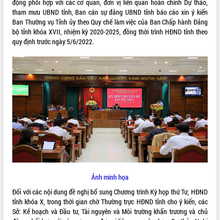
động phối hợp với các cơ quan, đơn vị liên quan hoàn chỉnh Dự thảo,
tham mưu UBND tỉnh, Ban cán sự đảng UBND tỉnh báo cáo xin ý kiến
ĐIỂM TIN VĂN BẢN
Ban Thường vụ Tỉnh ủy theo Quy chế làm việc của Ban Chấp hành Đảng
bộ tỉnh khóa XVII, nhiệm kỳ 2020-2025, đồng thời trình HĐND tỉnh theo
QUY HOẠCH - KẾ HOẠCH
quy định trước ngày 5/6/2022.
Ảnh minh họa
Đối với các nội dung đề nghị bổ sung Chương trình Kỳ họp thứ Tư, HĐND
tỉnh khóa X, trong thời gian chờ Thường trực HĐND tỉnh cho ý kiến, các
Sở: Kế hoạch và Đầu tư, Tài nguyên và Môi trường khẩn trương và chủ