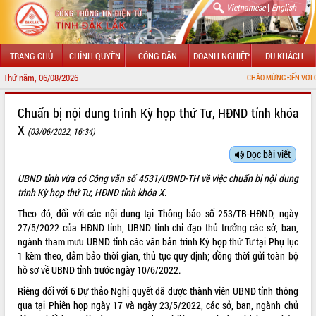
|
Vietnamese
English
TRANG CHỦ
CHÍNH QUYỀN
CÔNG DÂN
DOANH NGHIỆP
DU KHÁCH
Thứ năm, 06/08/2026
CHÀO MỪNG ĐẾN VỚI CỔNG THÔNG TI
GIỚI THIỆU
Chuẩn bị nội dung trình Kỳ họp thứ Tư, HĐND tỉnh khóa
X
(03/06/2022, 16:34)
LÃNH ĐẠO UBND TỈNH
Đọc bài viết
TIN TỨC SỰ KIỆN
UBND tỉnh vừa có Công văn số 4531/UBND-TH về việc chuẩn bị nội dung
SỞ, BAN, NGÀNH
trình Kỳ họp thứ Tư, HĐND tỉnh khóa X.
Theo đó, đối với các nội dung tại Thông báo số 253/TB-HĐND, ngày
UBND CÁC XÃ, PHƯỜNG
27/5/2022 của HĐND tỉnh, UBND tỉnh chỉ đạo thủ trưởng các sở, ban,
ngành tham mưu UBND tỉnh các văn bản trình Kỳ họp thứ Tư tại Phụ lục
THÔNG TIN CHỈ ĐẠO ĐIỀU HÀNH
1 kèm theo, đảm bảo thời gian, thủ tục quy định; đồng thời gửi toàn bộ
hồ sơ về UBND tỉnh trước ngày 10/6/2022.
HỆ THỐNG VĂN BẢN
Riêng đối với 6 Dự thảo Nghị quyết đã được thành viên UBND tỉnh thông
qua tại Phiên họp ngày 17 và ngày 23/5/2022, các sở, ban, ngành chủ
VĂN BẢN HĐND TỈNH