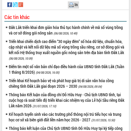
Tất cả:
66111770
In
Các tin khác
Đắk Lắk triển khai đơn giản hóa thủ tục hành chính về mã số vùng trồng
và cơ sở đóng gói nông sản
(06/08/2026, 10:49)
Triển khai chiến dịch cao điểm “30 ngày đêm” số hóa dữ liệu, chuẩn hóa,
cập nhật và kết nối dữ liệu mã số vùng trồng sầu riêng, cơ sở đóng gói và
kết nối Hệ thống truy xuất nguồn gốc nông sản trên địa bàn tỉnh Đắk Lắk
(06/08/2026, 10:09)
Điểm tin một số văn bản chỉ đạo điều hành của UBND tỉnh Đắk Lắk (Tuần
1 tháng 8/2026)
(04/08/2026, 16:05)
Triển khai Kế hoạch bảo vệ và phát huy giá trị di sản văn hóa cồng
chiêng tỉnh Đắk Lắk giai đoạn 2026 – 2030
(04/08/2026, 09:04)
Thông báo Kết luận của đồng chí Đỗ Hữu Huy - Chủ tịch UBND tỉnh, tại
cuộc họp rà soát tiến độ triển khai các nhiệm vụ của Lễ hội Sầu riêng Đắk
Lắk năm 2026
(31/07/2026, 17:10)
Kế hoạch tuyển sinh vào các trường phổ thông nội trú tiểu học và trung
học cơ sở xã biên giới đất liền năm học 2026 - 2027
(31/07/2026, 15:50)
Thông báo kết luận của Chủ tịch UBND tỉnh Đỗ Hữu Huy tại kỳ tiếp công