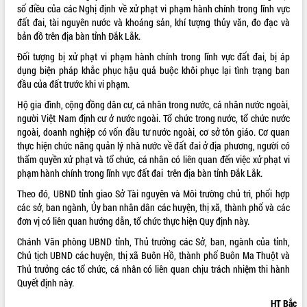
số điều của các Nghị định về xử phạt vi phạm hành chính trong lĩnh vực
VIDEO
đất đai, tài nguyên nước và khoáng sản, khí tượng thủy văn, đo đạc và
bản đồ trên địa bàn tỉnh Đắk Lắk.
Không có file video nào để phát.
Đối tượng bị xử phạt vi phạm hành chính trong lĩnh vực đất đai, bị áp
dụng biện pháp khắc phục hậu quả buộc khôi phục lại tình trạng ban
ALBUM ẢNH
đầu của đất trước khi vi phạm.
Hộ gia đình, cộng đồng dân cư, cá nhân trong nước, cá nhân nước ngoài,
người Việt Nam định cư ở nước ngoài. Tổ chức trong nước, tổ chức nước
ngoài, doanh nghiệp có vốn đầu tư nước ngoài, cơ sở tôn giáo. Cơ quan
thực hiện chức năng quản lý nhà nước về đất đai ở địa phương, người có
thẩm quyền xử phạt và tổ chức, cá nhân có liên quan đến việc xử phạt vi
phạm hành chính trong lĩnh vực đất đai trên địa bàn tỉnh Đắk Lắk.
Theo đó, UBND tỉnh giao Sở Tài nguyên và Môi trường chủ trì, phối hợp
các sở, ban ngành, Ủy ban nhân dân các huyện, thị xã, thành phố và các
LIÊN KẾT WEB
đơn vị có liên quan hướng dẫn, tổ chức thực hiện Quy định này.
Chánh Văn phòng UBND tỉnh, Thủ trưởng các Sở, ban, ngành của tỉnh,
Chủ tịch UBND các huyện, thị xã Buôn Hồ, thành phố Buôn Ma Thuột và
Thủ trưởng các tổ chức, cá nhân có liên quan chịu trách nhiệm thi hành
THỐNG KÊ TRUY CẬP
Quyết định này.
Hôm nay:
26102
HT Bắc