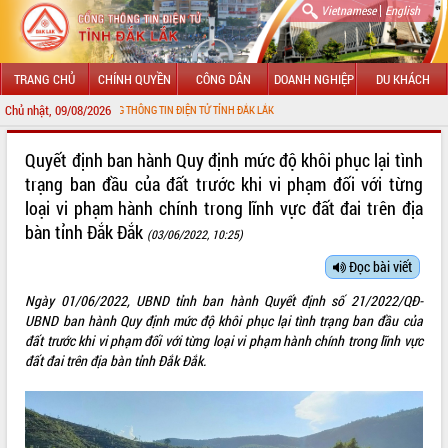
|
Vietnamese
English
TRANG CHỦ
CHÍNH QUYỀN
CÔNG DÂN
DOANH NGHIỆP
DU KHÁCH
Chủ nhật, 09/08/2026
N VỚI CỔNG THÔNG TIN ĐIỆN TỬ TỈNH ĐẮK LẮK
GIỚI THIỆU
Quyết định ban hành Quy định mức độ khôi phục lại tình
trạng ban đầu của đất trước khi vi phạm đối với từng
LÃNH ĐẠO UBND TỈNH
loại vi phạm hành chính trong lĩnh vực đất đai trên địa
bàn tỉnh Đắk Đắk
TIN TỨC SỰ KIỆN
(03/06/2022, 10:25)
Đọc bài viết
SỞ, BAN, NGÀNH
Ngày 01/06/2022, UBND tỉnh ban hành Quyết định số 21/2022/QĐ-
UBND CÁC XÃ, PHƯỜNG
UBND ban hành Quy định mức độ khôi phục lại tình trạng ban đầu của
đất trước khi vi phạm đối với từng loại vi phạm hành chính trong lĩnh vực
THÔNG TIN CHỈ ĐẠO ĐIỀU HÀNH
đất đai trên địa bàn tỉnh Đắk Đắk.
HỆ THỐNG VĂN BẢN
VĂN BẢN HĐND TỈNH