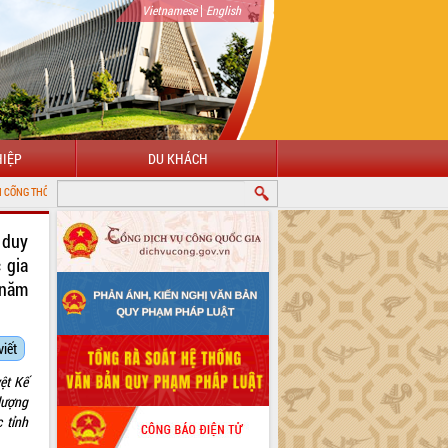
|
Vietnamese
English
IỆP
DU KHÁCH
IN ĐIỆN TỬ TỈNH ĐẮK LẮK
 duy
 gia
 năm
viết
ệt Kế
lượng
 tỉnh