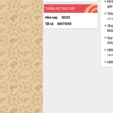
Kế h
giới
THỐNG KÊ TRUY CẬP
Thôn
Hôm nay:
30235
(31/0
Tất cả:
66075558
Tăng
khô
Quy
chá
UBN
(30/0
UBN