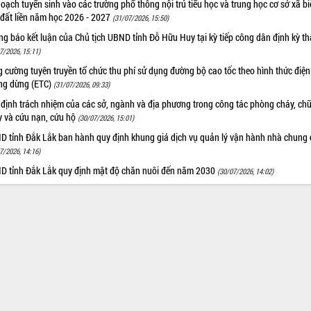
oạch tuyển sinh vào các trường phổ thông nội trú tiểu học và trung học cơ sở xã b
 đất liền năm học 2026 - 2027
(31/07/2026, 15:50)
g báo kết luận của Chủ tịch UBND tỉnh Đỗ Hữu Huy tại kỳ tiếp công dân định kỳ t
7/2026, 15:11)
 cường tuyên truyền tổ chức thu phí sử dụng đường bộ cao tốc theo hình thức điện
ng dừng (ETC)
(31/07/2026, 09:33)
 định trách nhiệm của các sở, ngành và địa phương trong công tác phòng cháy, ch
y và cứu nạn, cứu hộ
(30/07/2026, 15:01)
D tỉnh Đắk Lắk ban hành quy định khung giá dịch vụ quản lý vận hành nhà chung 
7/2026, 14:16)
D tỉnh Đắk Lắk quy định mật độ chăn nuôi đến năm 2030
(30/07/2026, 14:02)