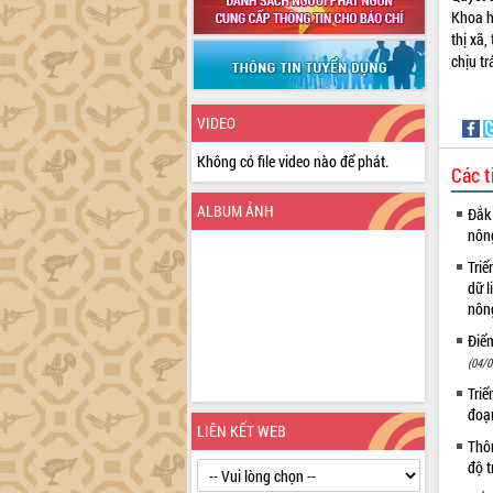
Khoa h
thị xã
ch
VIDEO
Không có file video nào để phát.
Các t
ALBUM ẢNH
Đắk 
nôn
Triể
dữ l
nông
Điể
(04/0
Triể
đoạ
LIÊN KẾT WEB
Thôn
độ t