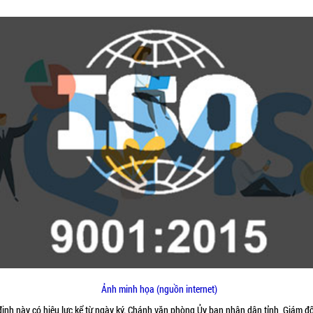
Ảnh minh họa (nguồn internet)
định này có hiệu lực kể từ ngày ký. Chánh văn phòng Ủy ban nhân dân tỉnh, Giám đ