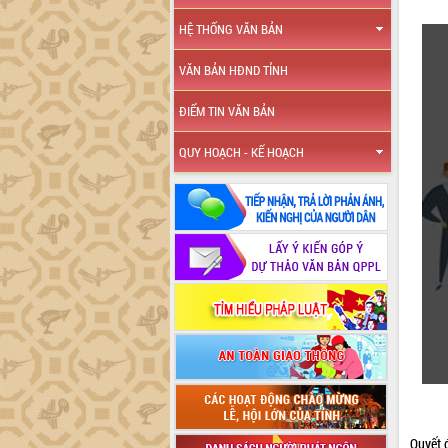
HỆ THỐNG VĂN BẢN
VĂN BẢN HĐND TỈNH
ĐIỂM TIN VĂN BẢN
QUY HOẠCH - KẾ HOẠCH
Quyết 