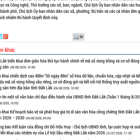
ọc và Công nghệ, Thủ trưởng các sở, ban, ngành, Chủ tịch Ủy ban nhân dân các hu
, thành phố, Chủ tịch Ủy ban nhân dân các xã, phường, thị trấn và các cá nhân liên 
ịu trách nhiệm thi hành Quyết định n
In
in khác
Lắk triển khai đơn giản hóa thủ tục hành chính về mã số vùng trồng và cơ sở đóng
g sản
(06/08/2026, 10:49)
n khai chiến dịch cao điểm “30 ngày đêm” số hóa dữ liệu, chuẩn hóa, cập nhật và kế
iệu mã số vùng trồng sầu riêng, cơ sở đóng gói và kết nối Hệ thống truy xuất nguồ
 sản trên địa bàn tỉnh Đắk Lắk
(06/08/2026, 10:09)
m tin một số văn bản chỉ đạo điều hành của UBND tỉnh Đắk Lắk (Tuần 1 tháng 8/20
8/2026, 16:05)
n khai Kế hoạch bảo vệ và phát huy giá trị di sản văn hóa cồng chiêng tỉnh Đắk Lắk 
n 2026 – 2030
(04/08/2026, 09:04)
g báo Kết luận của đồng chí Đỗ Hữu Huy - Chủ tịch UBND tỉnh, tại cuộc họp rà soá
riển khai các nhiệm vụ của Lễ hội Sầu riêng Đắk Lắk năm 2026
(31/07/2026, 17:10)