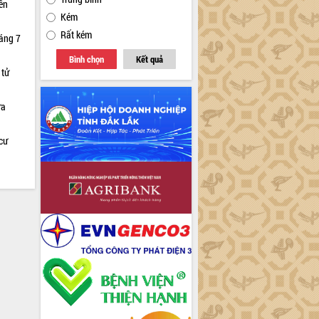
iên
Kém
Rất kém
háng 7
Bình chọn
Kết quả
 tử
ữa
cư