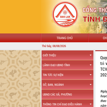
TRANG CHỦ
CH
Thứ bảy, 08/08/2026
GIỚI THIỆU
Quy
trì
LÃNH ĐẠO UBND TỈNH
TCV
20
TIN TỨC SỰ KIỆN
SỞ, BAN, NGÀNH
Ngày
UBND CÁC XÃ, PHƯỜNG
hoạc
theo
THÔNG TIN CHỈ ĐẠO ĐIỀU HÀNH
năm 