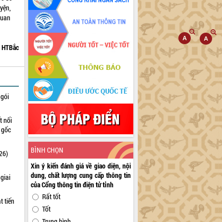
yện,
quan
ày.
HTBắc
 gói
t nối
n gốc
BÌNH CHỌN
26)
Xin ý kiến đánh giá về giao diện, nội
dung, chất lượng cung cấp thông tin
giai
của Cổng thông tin điện tử tỉnh
Rất tốt
t tiến
Tốt
Trung bình