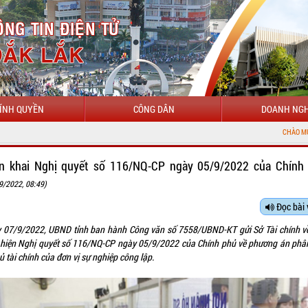
ÍNH QUYỀN
CÔNG DÂN
DOANH NGH
CHÀO MỪNG ĐẾN VỚI CỔ
ển khai Nghị quyết số 116/NQ-CP ngày 05/9/2022 của Chính
9/2022, 08:49)
Đọc bài 
 07/9/2022, UBND tỉnh ban hành Công văn số 7558/UBND-KT gửi Sở Tài chính về
 hiện Nghị quyết số 116/NQ-CP ngày 05/9/2022 của Chính phủ về phương án phân
ủ tài chính của đơn vị sự nghiệp công lập.