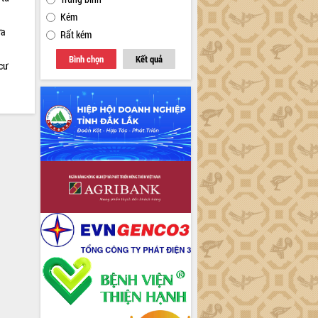
Kém
ữa
Rất kém
Bình chọn
Kết quả
cư