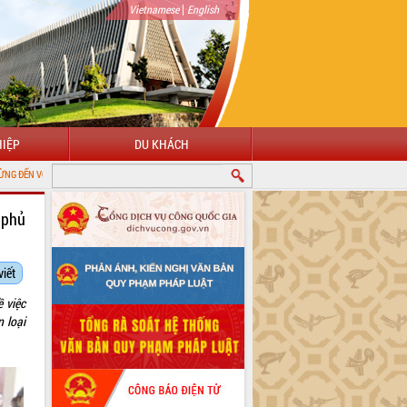
|
Vietnamese
English
IỆP
DU KHÁCH
NG THÔNG TIN ĐIỆN TỬ TỈNH ĐẮK LẮK
 phủ
viết
 việc
 loại