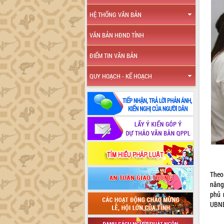
HỆ THỐNG VĂN BẢN
VĂN BẢN HĐND TỈNH
ĐIỂM TIN VĂN BẢN
QUY HOẠCH - KẾ HOẠCH
Theo 
năng
phủ 
UB