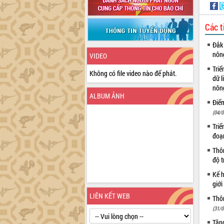
Các t
Đắk 
nôn
VIDEO
Triể
Không có file video nào để phát.
dữ l
nông
ALBUM ẢNH
Điể
(04/0
Triể
đoạ
Thôn
độ t
Kế h
giới
LIÊN KẾT WEB
Thôn
(31/0
Tăng