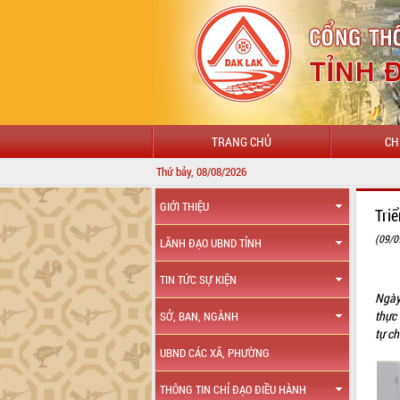
TRANG CHỦ
CH
Thứ bảy, 08/08/2026
GIỚI THIỆU
Tri
(09/0
LÃNH ĐẠO UBND TỈNH
TIN TỨC SỰ KIỆN
Ngày
thực
SỞ, BAN, NGÀNH
tự ch
UBND CÁC XÃ, PHƯỜNG
THÔNG TIN CHỈ ĐẠO ĐIỀU HÀNH