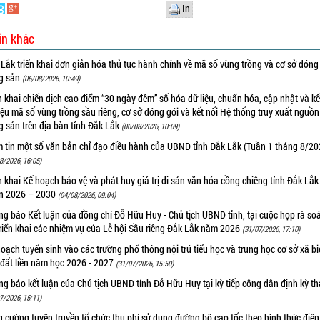
In
in khác
Lắk triển khai đơn giản hóa thủ tục hành chính về mã số vùng trồng và cơ sở đóng
g sản
(06/08/2026, 10:49)
n khai chiến dịch cao điểm “30 ngày đêm” số hóa dữ liệu, chuẩn hóa, cập nhật và kế
iệu mã số vùng trồng sầu riêng, cơ sở đóng gói và kết nối Hệ thống truy xuất nguồ
 sản trên địa bàn tỉnh Đắk Lắk
(06/08/2026, 10:09)
m tin một số văn bản chỉ đạo điều hành của UBND tỉnh Đắk Lắk (Tuần 1 tháng 8/20
8/2026, 16:05)
n khai Kế hoạch bảo vệ và phát huy giá trị di sản văn hóa cồng chiêng tỉnh Đắk Lắk 
n 2026 – 2030
(04/08/2026, 09:04)
g báo Kết luận của đồng chí Đỗ Hữu Huy - Chủ tịch UBND tỉnh, tại cuộc họp rà soá
riển khai các nhiệm vụ của Lễ hội Sầu riêng Đắk Lắk năm 2026
(31/07/2026, 17:10)
oạch tuyển sinh vào các trường phổ thông nội trú tiểu học và trung học cơ sở xã b
 đất liền năm học 2026 - 2027
(31/07/2026, 15:50)
g báo kết luận của Chủ tịch UBND tỉnh Đỗ Hữu Huy tại kỳ tiếp công dân định kỳ t
7/2026, 15:11)
 cường tuyên truyền tổ chức thu phí sử dụng đường bộ cao tốc theo hình thức điện