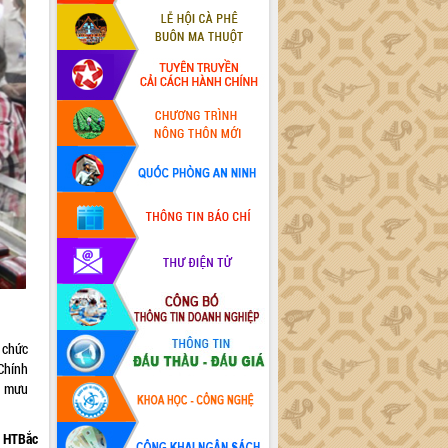
ứ chức
Chính
m mưu
HTBắc