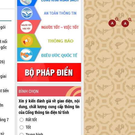
 gói
t nối
n gốc
26)
giai
t tiến
BÌNH CHỌN
Xin ý kiến đánh giá về giao diện, nội
iên
dung, chất lượng cung cấp thông tin
của Cổng thông tin điện tử tỉnh
háng 7
Rất tốt
Tốt
 tử
Trung bình