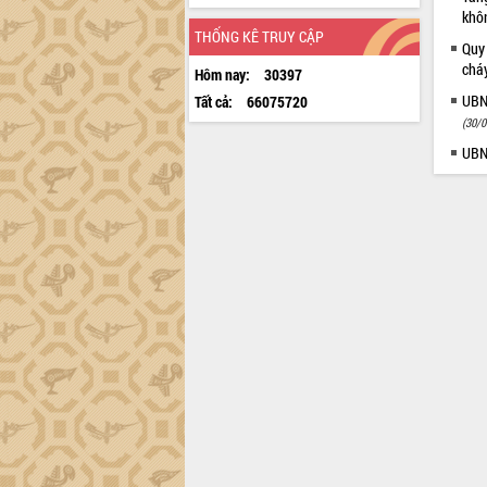
khô
THỐNG KÊ TRUY CẬP
Quy
chá
Hôm nay:
30397
UBN
Tất cả:
66075720
(30/0
UBN