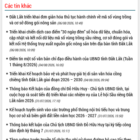
Các tin khác
VIDEO
Đắk Lắk triển khai đơn giản hóa thủ tục hành chính về mã số vùng trồng
Không có file video nào để phát.
và cơ sở đóng gói nông sản
(06/08/2026, 10:49)
Triển khai chiến dịch cao điểm “30 ngày đêm” số hóa dữ liệu, chuẩn hóa,
ALBUM ẢNH
cập nhật và kết nối dữ liệu mã số vùng trồng sầu riêng, cơ sở đóng gói và
kết nối Hệ thống truy xuất nguồn gốc nông sản trên địa bàn tỉnh Đắk Lắk
(06/08/2026, 10:09)
Điểm tin một số văn bản chỉ đạo điều hành của UBND tỉnh Đắk Lắk (Tuần
1 tháng 8/2026)
(04/08/2026, 16:05)
Triển khai Kế hoạch bảo vệ và phát huy giá trị di sản văn hóa cồng
chiêng tỉnh Đắk Lắk giai đoạn 2026 – 2030
(04/08/2026, 09:04)
Thông báo Kết luận của đồng chí Đỗ Hữu Huy - Chủ tịch UBND tỉnh, tại
cuộc họp rà soát tiến độ triển khai các nhiệm vụ của Lễ hội Sầu riêng Đắk
LIÊN KẾT WEB
Lắk năm 2026
(31/07/2026, 17:10)
Kế hoạch tuyển sinh vào các trường phổ thông nội trú tiểu học và trung
học cơ sở xã biên giới đất liền năm học 2026 - 2027
(31/07/2026, 15:50)
Thông báo kết luận của Chủ tịch UBND tỉnh Đỗ Hữu Huy tại kỳ tiếp công
THỐNG KÊ TRUY CẬP
dân định kỳ tháng 7
(31/07/2026, 15:11)
Hôm nay:
22664
Tăng cường tuyên truyền tổ chức thu phí sử dụng đường bộ cao tốc theo