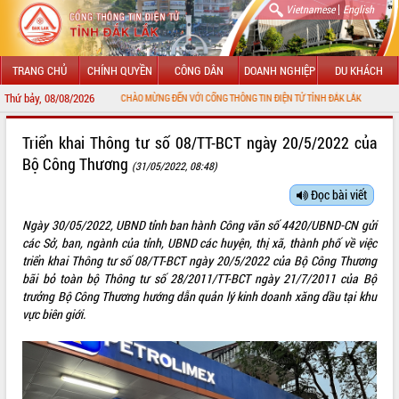
|
Vietnamese
English
TRANG CHỦ
CHÍNH QUYỀN
CÔNG DÂN
DOANH NGHIỆP
DU KHÁCH
Thứ bảy, 08/08/2026
CHÀO MỪNG ĐẾN VỚI CỔNG THÔNG TIN ĐIỆN TỬ TỈNH ĐẮK LẮK
GIỚI THIỆU
Triển khai Thông tư số 08/TT-BCT ngày 20/5/2022 của
Bộ Công Thương
(31/05/2022, 08:48)
LÃNH ĐẠO UBND TỈNH
Đọc bài viết
TIN TỨC SỰ KIỆN
Ngày 30/05/2022, UBND tỉnh ban hành Công văn số 4420/UBND-CN gửi
SỞ, BAN, NGÀNH
các Sở, ban, ngành của tỉnh, UBND các huyện, thị xã, thành phố về việc
triển khai Thông tư số 08/TT-BCT ngày 20/5/2022 của Bộ Công Thương
UBND CÁC XÃ, PHƯỜNG
bãi bỏ toàn bộ Thông tư số 28/2011/TT-BCT ngày 21/7/2011 của Bộ
trưởng Bộ Công Thương hướng dẫn quản lý kinh doanh xăng dầu tại khu
vực biên giới.
THÔNG TIN CHỈ ĐẠO ĐIỀU HÀNH
HỆ THỐNG VĂN BẢN
VĂN BẢN HĐND TỈNH