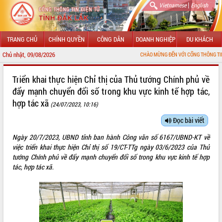
|
Vietnamese
English
TRANG CHỦ
CHÍNH QUYỀN
CÔNG DÂN
DOANH NGHIỆP
DU KHÁCH
Chủ nhật, 09/08/2026
CHÀO MỪNG ĐẾN VỚI CỔNG THÔNG TIN ĐIỆN TỬ TỈN
GIỚI THIỆU
Triển khai thực hiện Chỉ thị của Thủ tướng Chính phủ về
đẩy mạnh chuyển đổi số trong khu vực kinh tế hợp tác,
LÃNH ĐẠO UBND TỈNH
hợp tác xã
(24/07/2023, 10:16)
TIN TỨC SỰ KIỆN
Đọc bài viết
SỞ, BAN, NGÀNH
Ngày 20/7/2023, UBND tỉnh ban hành Công văn số 6167/UBND-KT về
việc triển khai thực hiện Chỉ thị số 19/CT-TTg ngày 03/6/2023 của Thủ
UBND CÁC XÃ, PHƯỜNG
tướng Chính phủ về đẩy mạnh chuyển đổi số trong khu vực kinh tế hợp
tác, hợp tác xã.
THÔNG TIN CHỈ ĐẠO ĐIỀU HÀNH
HỆ THỐNG VĂN BẢN
VĂN BẢN HĐND TỈNH