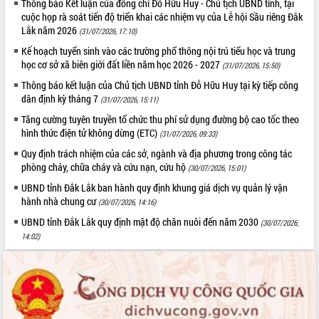
Thông báo Kết luận của đồng chí Đỗ Hữu Huy - Chủ tịch UBND tỉnh, tại
Tất cả:
66104849
cuộc họp rà soát tiến độ triển khai các nhiệm vụ của Lễ hội Sầu riêng Đắk
Lắk năm 2026
(31/07/2026, 17:10)
Kế hoạch tuyển sinh vào các trường phổ thông nội trú tiểu học và trung
học cơ sở xã biên giới đất liền năm học 2026 - 2027
(31/07/2026, 15:50)
Thông báo kết luận của Chủ tịch UBND tỉnh Đỗ Hữu Huy tại kỳ tiếp công
dân định kỳ tháng 7
(31/07/2026, 15:11)
Tăng cường tuyên truyền tổ chức thu phí sử dụng đường bộ cao tốc theo
hình thức điện tử không dừng (ETC)
(31/07/2026, 09:33)
Quy định trách nhiệm của các sở, ngành và địa phương trong công tác
phòng cháy, chữa cháy và cứu nạn, cứu hộ
(30/07/2026, 15:01)
UBND tỉnh Đắk Lắk ban hành quy định khung giá dịch vụ quản lý vận
hành nhà chung cư
(30/07/2026, 14:16)
UBND tỉnh Đắk Lắk quy định mật độ chăn nuôi đến năm 2030
(30/07/2026,
14:02)