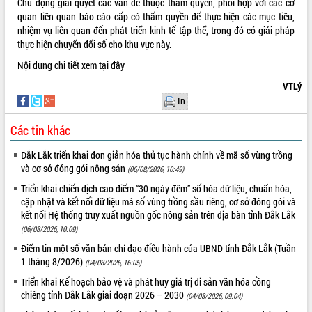
Chủ động giải quyết các vấn đề thuộc thẩm quyền, phối hợp với các cơ
quan liên quan báo cáo cấp có thẩm quyền để thực hiện các mục tiêu,
VIDEO
nhiệm vụ liên quan đến phát triển kinh tế tập thể, trong đó có giải pháp
Không có file video nào để phát.
thực hiện chuyển đổi số cho khu vực này.
Nội dung chi tiết xem
tại đây
ALBUM ẢNH
VTLý
In
Các tin khác
Đắk Lắk triển khai đơn giản hóa thủ tục hành chính về mã số vùng trồng
và cơ sở đóng gói nông sản
(06/08/2026, 10:49)
Triển khai chiến dịch cao điểm “30 ngày đêm” số hóa dữ liệu, chuẩn hóa,
cập nhật và kết nối dữ liệu mã số vùng trồng sầu riêng, cơ sở đóng gói và
LIÊN KẾT WEB
kết nối Hệ thống truy xuất nguồn gốc nông sản trên địa bàn tỉnh Đắk Lắk
(06/08/2026, 10:09)
Điểm tin một số văn bản chỉ đạo điều hành của UBND tỉnh Đắk Lắk (Tuần
1 tháng 8/2026)
(04/08/2026, 16:05)
THỐNG KÊ TRUY CẬP
Triển khai Kế hoạch bảo vệ và phát huy giá trị di sản văn hóa cồng
chiêng tỉnh Đắk Lắk giai đoạn 2026 – 2030
(04/08/2026, 09:04)
Hôm nay:
19181