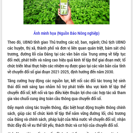
ĐIỂM TIN VĂN BẢN
QUY HOẠCH - KẾ HOẠCH
Ảnh minh họa (Nguồn Báo Nông nghiệp)
Theo đó, UBND tỉnh giao Thủ trưởng các sở, ban, ngành; Chủ tịch UBND
các huyện, thị xã, thành phố và đơn vị liên quan quán triệt, bám sát chủ
trương, đường lối của Đảng tại các văn bản của Trung ương về tiếp tục
đổi mới, phát triển và nâng cao hiệu quả kinh tế tập thể giai đoạn mới; tổ
chức triển khai thực hiện các nhiệm vụ được giao tại các văn bản của tỉnh
về chuyển đổi số giai đoạn 2021-2025, định hướng đến năm 2030.
Tăng cường huy động các nguồn lực, kết nối các đối tác trong hệ sinh
thái đổi mới sáng tạo nhằm hỗ trợ phát triển khu vực kinh tế tập thể
chuyển đổi số; kết nối và tạo điều kiện thuận lợi cho các hợp tác xã tham
gia vào chuổi cung ứng toàn cầu thông qua chuyển đổi số.
Đẩy mạnh công tác truyền thông, đặc biệt hoạt động truyền thông chính
sách, giúp các tổ chức kinh tế tập thể nắm vững đường lối, chủ trương
của Đảng và chính sách, pháp luật của Nhà nước về chuyển đổi số; nhận
thức đầy đủ về xu thế tất yếu, thách thức và cơ hội của chuyển đổi số.