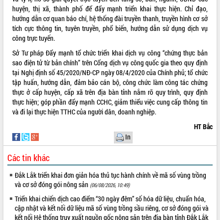
Tất cả:
66046871
huyện, thị xã, thành phố để đẩy mạnh triển khai thực hiện. Chỉ đạo,
hướng dẫn cơ quan báo chí, hệ thống đài truyền thanh, truyền hình cơ sở
tích cực thông tin, tuyên truyền, phổ biến, hướng dẫn sử dụng dịch vụ
công trực tuyến.
Sở Tư pháp Đẩy mạnh tổ chức triển khai dịch vụ công “chứng thực bản
sao điện tử từ bản chính” trên Cổng dịch vụ công quốc gia theo quy định
tại Nghị định số 45/2020/NĐ-CP ngày 08/4/2020 của Chính phủ; tổ chức
tập huấn, hướng dẫn, đảm bảo cán bộ, công chức làm công tác chứng
thực ở cấp huyện, cấp xã trên địa bàn tỉnh nắm rõ quy trình, quy định
thực hiện; góp phần đẩy mạnh CCHC, giảm thiểu việc cung cấp thông tin
và đi lại thực hiện TTHC của người dân, doanh nghiệp.
HT Bắc
In
Các tin khác
Đắk Lắk triển khai đơn giản hóa thủ tục hành chính về mã số vùng trồng
và cơ sở đóng gói nông sản
(06/08/2026, 10:49)
Triển khai chiến dịch cao điểm “30 ngày đêm” số hóa dữ liệu, chuẩn hóa,
cập nhật và kết nối dữ liệu mã số vùng trồng sầu riêng, cơ sở đóng gói và
kết nối Hệ thống truy xuất nguồn gốc nông sản trên địa bàn tỉnh Đắk Lắk