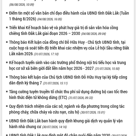
(06/08/2026, 10:09)
Điểm tin một số văn bản chỉ đạo điều hành của UBND tỉnh Đắk Lắk (Tuần
1 tháng 8/2026)
(04/08/2026, 16:05)
Triển khai Kế hoạch bảo vệ và phát huy giá trị di sản văn hóa cồng
chiêng tỉnh Đắk Lắk giai đoạn 2026 – 2030
(04/08/2026, 09:04)
Thông báo Kết luận của đồng chí Đỗ Hữu Huy - Chủ tịch UBND tỉnh, tại
cuộc họp rà soát tiến độ triển khai các nhiệm vụ của Lễ hội Sầu riêng Đắk
Lắk năm 2026
(31/07/2026, 17:10)
Kế hoạch tuyển sinh vào các trường phổ thông nội trú tiểu học và trung
học cơ sở xã biên giới đất liền năm học 2026 - 2027
(31/07/2026, 15:50)
Thông báo kết luận của Chủ tịch UBND tỉnh Đỗ Hữu Huy tại kỳ tiếp công
dân định kỳ tháng 7
(31/07/2026, 15:11)
Tăng cường tuyên truyền tổ chức thu phí sử dụng đường bộ cao tốc theo
hình thức điện tử không dừng (ETC)
(31/07/2026, 09:33)
Quy định trách nhiệm của các sở, ngành và địa phương trong công tác
phòng cháy, chữa cháy và cứu nạn, cứu hộ
(30/07/2026, 15:01)
UBND tỉnh Đắk Lắk ban hành quy định khung giá dịch vụ quản lý vận
hành nhà chung cư
(30/07/2026, 14:16)
UBND tỉnh Đắk Lắk quy định mật độ chăn nuôi đến năm 2030
(30/07/2026,