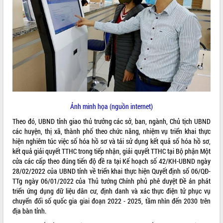
ĐIỂM TIN VĂN BẢN
QUY HOẠCH - KẾ HOẠCH
Ảnh minh họa (nguồn internet)
Theo đó, UBND tỉnh giao thủ trưởng các sở, ban, ngành, Chủ tịch UBND
các huyện, thị xã, thành phố theo chức năng, nhiệm vụ triển khai thực
hiện nghiêm túc việc số hóa hồ sơ và tái sử dụng kết quả số hóa hồ sơ,
kết quả giải quyết TTHC trong tiếp nhận, giải quyết TTHC tại Bộ phận Một
cửa các cấp theo đúng tiến độ đề ra tại Kế hoạch số 42/KH-UBND ngày
28/02/2022 của UBND tỉnh về triển khai thực hiện Quyết định số 06/QĐ-
TTg ngày 06/01/2022 của Thủ tướng Chính phủ phê duyệt Đề án phát
triển ứng dụng dữ liệu dân cư, định danh và xác thực điện tử phục vụ
chuyển đổi số quốc gia giai đoạn 2022 - 2025, tầm nhìn đến 2030 trên
địa bàn tỉnh.