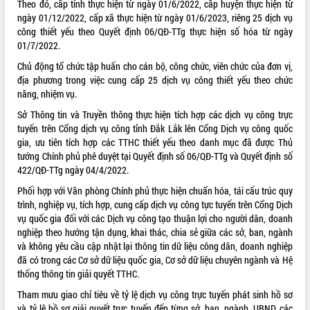
Theo đó, cấp tỉnh thực hiện từ ngày 01/6/2022, cấp huyện thực hiện từ
ngày 01/12/2022, cấp xã thực hiện từ ngày 01/6/2023, riêng 25 dịch vụ
VIDEO
công thiết yếu theo Quyết định 06/QĐ-TTg thực hiện số hóa từ ngày
Không có file video nào để phát.
01/7/2022.
Chủ động tổ chức tập huấn cho cán bộ, công chức, viên chức của đơn vị,
ALBUM ẢNH
địa phương trong việc cung cấp 25 dịch vụ công thiết yếu theo chức
năng, nhiệm vụ.
Sở Thông tin và Truyền thông thực hiện tích hợp các dịch vụ công trực
tuyến trên Cổng dịch vụ công tỉnh Đắk Lắk lên Cổng Dịch vụ công quốc
gia, ưu tiên tích hợp các TTHC thiết yếu theo danh mục đã được Thủ
tướng Chính phủ phê duyệt tại Quyết định số 06/QĐ-TTg và Quyết định số
422/QĐ-TTg ngày 04/4/2022.
Phối hợp với Văn phòng Chính phủ thực hiện chuẩn hóa, tái cấu trúc quy
trình, nghiệp vụ, tích hợp, cung cấp dịch vụ công tực tuyến trên Cổng Dịch
LIÊN KẾT WEB
vụ quốc gia đối với các Dịch vụ công tạo thuận lợi cho người dân, doanh
nghiệp theo hướng tận dụng, khai thác, chia sẻ giữa các sở, ban, ngành
và không yêu cầu cập nhật lại thông tin dữ liệu công dân, doanh nghiệp
đã có trong các Cơ sở dữ liệu quốc gia, Cơ sở dữ liệu chuyên ngành và Hệ
thống thông tin giải quyết TTHC.
THỐNG KÊ TRUY CẬP
Tham mưu giao chỉ tiêu về tỷ lệ dịch vụ công trực tuyến phát sinh hồ sơ
Hôm nay:
1548
và tỷ lệ hồ sơ giải quyết trực tuyến đến từng sở, ban, ngành, UBND các