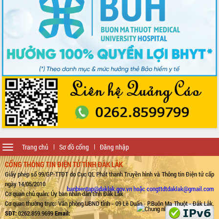
Toggle
Trang chủ
Sơ đồ cổng
Đăng nhập
navigation
CỔNG THÔNG TIN ĐIỆN TỬ TỈNH ĐẮK LẮK
Giấy phép số 99/GP-TTĐT do Cục QL Phát thanh Truyền hình và Thông tin Điện tử cấp
ngày 14/05/2010
banbientap@daklak.gov.vn hoặc congttdtdaklak@gmail.com
Cơ quan chủ quản: Ủy ban nhân dân tỉnh Đắk Lắk
Cơ quan thường trực: Văn phòng UBND tỉnh - 09 Lê Duẩn - P.Buôn Ma Thuột - Đắk Lắk.
SĐT:
0262.859.9699
Email: