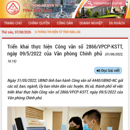
|
Vietnamese
English
TRANG CHỦ
CHÍNH QUYỀN
CÔNG DÂN
DOANH NGHIỆP
DU KHÁCH
Thứ sáu, 07/08/2026
N VỚI CỔNG THÔNG TIN ĐIỆN TỬ TỈNH ĐẮK LẮK
GIỚI THIỆU
Triển khai thực hiện Công văn số 2866/VPCP-KSTT,
ngày 09/5/2022 của Văn phòng Chính phủ
(01/06/2022,
LÃNH ĐẠO UBND TỈNH
16:15)
TIN TỨC SỰ KIỆN
Đọc bài viết
SỞ, BAN, NGÀNH
Ngày 31/05/2022, UBND tỉnh ban hành Công văn số 4440/UBND-NC gửi
các sở, ban, ngành, Ủy ban nhân dân các huyện, thị xã, thành phố về việc
UBND CÁC XÃ, PHƯỜNG
triển khai thực hiện Công văn số 2866/VPCP-KSTT, ngày 09/5/2022 của
Văn phòng Chính phủ.
THÔNG TIN CHỈ ĐẠO ĐIỀU HÀNH
HỆ THỐNG VĂN BẢN
VĂN BẢN HĐND TỈNH