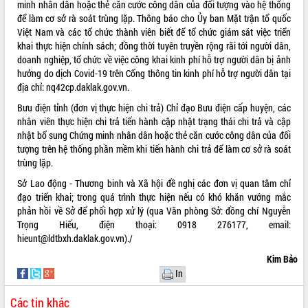
minh nhân dân hoặc thẻ căn cước công dân của đối tượng vào hệ thống
Tất cả:
66076594
để làm cơ sở rà soát trùng lặp. Thông báo cho Ủy ban Mặt trận tổ quốc
Việt Nam và các tổ chức thành viên biết để tổ chức giám sát việc triển
khai thực hiện chính sách; đồng thời tuyên truyền rộng rãi tới người dân,
doanh nghiệp, tổ chức về việc công khai kinh phí hỗ trợ người dân bị ảnh
hưởng do dịch Covid-19 trên Cổng thông tin kinh phí hỗ trợ người dân tại
địa chỉ: nq42cp.daklak.gov.vn.
Bưu điện tỉnh (đơn vị thực hiện chi trả) Chỉ đạo Bưu điện cấp huyện, các
nhân viên thực hiện chi trả tiến hành cập nhật trạng thái chi trả và cập
nhật bổ sung Chứng minh nhân dân hoặc thẻ căn cước công dân của đối
tượng trên hệ thống phần mềm khi tiến hành chi trả để làm cơ sở rà soát
trùng lặp.
Sở Lao động - Thương binh và Xã hội đề nghị các đơn vị quan tâm chỉ
đạo triển khai; trong quá trình thực hiện nếu có khó khăn vướng mắc
phản hồi về Sở để phối hợp xử lý (qua Văn phòng Sở: đồng chí Nguyễn
Trọng Hiếu, điện thoại: 0918 276177, email:
hieunt@ldtbxh.daklak.gov.vn)./
Kim Bảo
In
Các tin khác