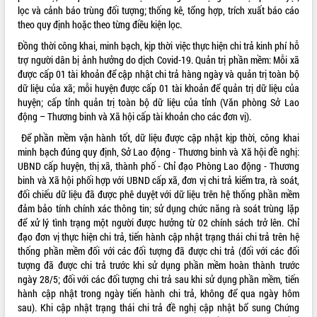
lọc và cảnh báo trùng đối tượng; thống kê, tổng hợp, trích xuất báo cáo
VIDEO
theo quy định hoặc theo từng điều kiện lọc.
Không có file video nào để phát.
Đồng thời công khai, minh bạch, kịp thời việc thực hiện chi trả kinh phí hỗ
trợ người dân bị ảnh hưởng do dịch Covid-19. Quản trị phần mềm: Mỗi xã
được cấp 01 tài khoản để cập nhật chi trả hàng ngày và quản trị toàn bộ
ALBUM ẢNH
dữ liệu của xã; mỗi huyện được cấp 01 tài khoản để quản trị dữ liệu của
huyện; cấp tỉnh quản trị toàn bộ dữ liệu của tỉnh (Văn phòng Sở Lao
động – Thương binh và Xã hội cấp tài khoản cho các đơn vị).
Để phần mềm vận hành tốt, dữ liệu được cập nhật kịp thời, công khai
minh bạch đúng quy định, Sở Lao động - Thương binh và Xã hội đề nghị:
UBND cấp huyện, thị xã, thành phố - Chỉ đạo Phòng Lao động - Thương
binh và Xã hội phối hợp với UBND cấp xã, đơn vị chi trả kiểm tra, rà soát,
đối chiếu dữ liệu đã được phê duyệt với dữ liệu trên hệ thống phần mềm
đảm bảo tính chính xác thông tin; sử dụng chức năng rà soát trùng lặp
LIÊN KẾT WEB
để xử lý tình trạng một người được hưởng từ 02 chính sách trở lên. Chỉ
đạo đơn vị thực hiện chi trả, tiến hành cập nhật trạng thái chi trả trên hệ
thống phần mềm đối với các đối tượng đã được chi trả (đối với các đối
tượng đã được chi trả trước khi sử dụng phần mềm hoàn thành trước
ngày 28/5; đối với các đối tượng chi trả sau khi sử dụng phần mềm, tiến
THỐNG KÊ TRUY CẬP
hành cập nhật trong ngày tiến hành chi trả, không để qua ngày hôm
sau). Khi cập nhật trạng thái chi trả đề nghị cập nhật bổ sung Chứng
Hôm nay:
31271