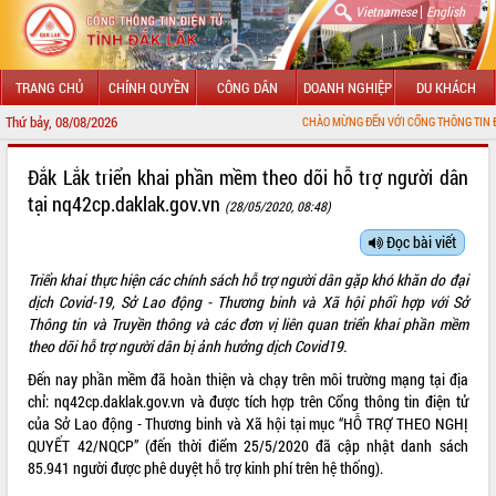
|
Vietnamese
English
TRANG CHỦ
CHÍNH QUYỀN
CÔNG DÂN
DOANH NGHIỆP
DU KHÁCH
Thứ bảy, 08/08/2026
CHÀO MỪNG ĐẾN VỚI CỔNG THÔNG TIN ĐIỆN TỬ TỈNH ĐẮ
GIỚI THIỆU
Đắk Lắk triển khai phần mềm theo dõi hỗ trợ người dân
tại nq42cp.daklak.gov.vn
(28/05/2020, 08:48)
LÃNH ĐẠO UBND TỈNH
Đọc bài viết
TIN TỨC SỰ KIỆN
Triển khai thực hiện các chính sách hỗ trợ người dân gặp khó khăn do đại
SỞ, BAN, NGÀNH
dịch Covid-19, Sở Lao động - Thương binh và Xã hội phối hợp với Sở
Thông tin và Truyền thông và các đơn vị liên quan triển khai phần mềm
UBND CÁC XÃ, PHƯỜNG
theo dõi hỗ trợ người dân bị ảnh hưởng dịch Covid19.
Đến nay phần mềm đã hoàn thiện và chạy trên môi trường mạng tại địa
THÔNG TIN CHỈ ĐẠO ĐIỀU HÀNH
chỉ: nq42cp.daklak.gov.vn và được tích hợp trên Cổng thông tin điện tử
của Sở Lao động - Thương binh và Xã hội tại mục “HỖ TRỢ THEO NGHỊ
HỆ THỐNG VĂN BẢN
QUYẾT 42/NQCP” (đến thời điểm 25/5/2020 đã cập nhật danh sách
85.941 người được phê duyệt hỗ trợ kinh phí trên hệ thống).
VĂN BẢN HĐND TỈNH