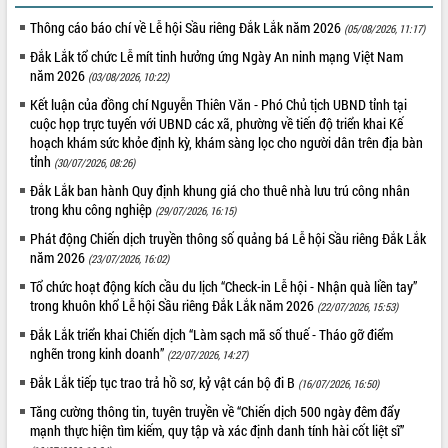
Thông cáo báo chí về Lễ hội Sầu riêng Đắk Lắk năm 2026
(05/08/2026, 11:17)
Đắk Lắk tổ chức Lễ mít tinh hưởng ứng Ngày An ninh mạng Việt Nam
năm 2026
(03/08/2026, 10:22)
Kết luận của đồng chí Nguyễn Thiên Văn - Phó Chủ tịch UBND tỉnh tại
cuộc họp trực tuyến với UBND các xã, phường về tiến độ triển khai Kế
hoạch khám sức khỏe định kỳ, khám sàng lọc cho người dân trên địa bàn
tỉnh
(30/07/2026, 08:26)
Đắk Lắk ban hành Quy định khung giá cho thuê nhà lưu trú công nhân
trong khu công nghiệp
(29/07/2026, 16:15)
Phát động Chiến dịch truyền thông số quảng bá Lễ hội Sầu riêng Đắk Lắk
năm 2026
(23/07/2026, 16:02)
Tổ chức hoạt động kích cầu du lịch “Check-in Lễ hội - Nhận quà liền tay”
trong khuôn khổ Lễ hội Sầu riêng Đắk Lắk năm 2026
(22/07/2026, 15:53)
Đắk Lắk triển khai Chiến dịch “Làm sạch mã số thuế - Tháo gỡ điểm
nghẽn trong kinh doanh”
(22/07/2026, 14:27)
Đắk Lắk tiếp tục trao trả hồ sơ, kỷ vật cán bộ đi B
(16/07/2026, 16:50)
Tăng cường thông tin, tuyên truyền về “Chiến dịch 500 ngày đêm đẩy
mạnh thực hiện tìm kiếm, quy tập và xác định danh tính hài cốt liệt sĩ”