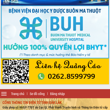
Toggle
Trang chủ
Sơ đồ cổng
Đăng nhập
navigation
CỔNG THÔNG TIN ĐIỆN TỬ TỈNH ĐẮK LẮK
Giấy phép số 99/GP-TTĐT do Cục QL Phát thanh Truyền hình và Thông tin Điện tử cấp