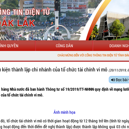
ÍNH QUYỀN
CÔNG DÂN
DOANH NGH
CHÀO MỪNG ĐẾN VỚI CỔNG THÔNG TIN ĐIỆN TỬ TỈNH ĐẮK LẮK
u kiện thành lập chi nhánh của tổ chức tài chính vi mô
(20/11/2019, 0
Đọc bài 
 hàng Nhà nước đã ban hành Thông tư số 19/2019/TT-NHNN quy định về mạng lưới
của tổ chức tài chính vi mô.
Ảnh minh họa
đó, tổ chức tài chính vi mô có thời gian hoạt động từ 12 tháng trở lên (tính từ ngà
ng hoạt động đến thời điểm đề nghị thành lập) được thành lập không quá 03 chi 