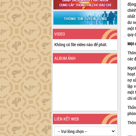
động
chín
nhất
dư n
một 
VIDEO
quy đ
Một 
Không có file video nào để phát.
Thôn
ALBUM ẢNH
các đ
Ngoài
hoạt 
nợ x
lập 
một 
chi 
Thốn
phòng
LIÊN KẾT WEB
Thôn