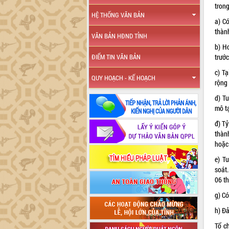
trong
HỆ THỐNG VĂN BẢN
a) C
thàn
VĂN BẢN HĐND TỈNH
b) H
trước
ĐIỂM TIN VĂN BẢN
c) T
QUY HOẠCH - KẾ HOẠCH
rộng
d) T
mô tạ
đ) Tỷ
thàn
hoặc
e) T
soát
06 th
g) C
h) Đ
Tổ ch