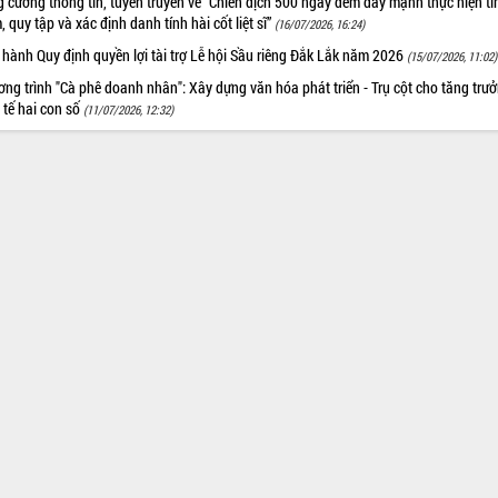
 cường thông tin, tuyên truyền về “Chiến dịch 500 ngày đêm đẩy mạnh thực hiện t
, quy tập và xác định danh tính hài cốt liệt sĩ”
(16/07/2026, 16:24)
hành Quy định quyền lợi tài trợ Lễ hội Sầu riêng Đắk Lắk năm 2026
(15/07/2026, 11:02)
ng trình "Cà phê doanh nhân": Xây dựng văn hóa phát triển - Trụ cột cho tăng trư
 tế hai con số
(11/07/2026, 12:32)