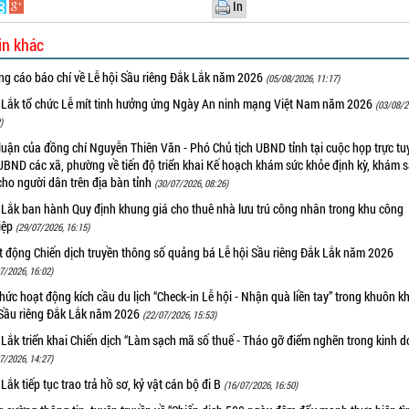
In
in khác
ng cáo báo chí về Lễ hội Sầu riêng Đắk Lắk năm 2026
(05/08/2026, 11:17)
 Lắk tổ chức Lễ mít tinh hưởng ứng Ngày An ninh mạng Việt Nam năm 2026
(03/08/2
)
luận của đồng chí Nguyễn Thiên Văn - Phó Chủ tịch UBND tỉnh tại cuộc họp trực tu
UBND các xã, phường về tiến độ triển khai Kế hoạch khám sức khỏe định kỳ, khám 
cho người dân trên địa bàn tỉnh
(30/07/2026, 08:26)
 Lắk ban hành Quy định khung giá cho thuê nhà lưu trú công nhân trong khu công
iệp
(29/07/2026, 16:15)
t động Chiến dịch truyền thông số quảng bá Lễ hội Sầu riêng Đắk Lắk năm 2026
7/2026, 16:02)
hức hoạt động kích cầu du lịch “Check-in Lễ hội - Nhận quà liền tay” trong khuôn k
 Sầu riêng Đắk Lắk năm 2026
(22/07/2026, 15:53)
Lắk triển khai Chiến dịch “Làm sạch mã số thuế - Tháo gỡ điểm nghẽn trong kinh 
7/2026, 14:27)
Lắk tiếp tục trao trả hồ sơ, kỷ vật cán bộ đi B
(16/07/2026, 16:50)