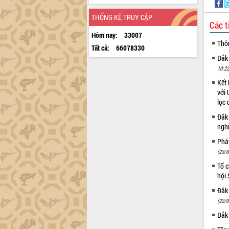
THỐNG KÊ TRUY CẬP
Các t
Hôm nay:
33007
Thô
Tất cả:
66078330
Đắk
10:22
Kết 
với 
lọc 
Đắk
ngh
Phá
(23/0
Tổ c
hội
Đắk 
(22/0
Đắk 