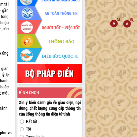
m tài
o gần
 tổng
 hoặc
; các
p ứng
i gian
 tỷ lệ
thành
 hoặc
BÌNH CHỌN
; một
Xin ý kiến đánh giá về giao diện, nội
hánh,
dung, chất lượng cung cấp thông tin
của Cổng thông tin điện tử tỉnh
Rất tốt
Tốt
hphu.vn
Trung bình