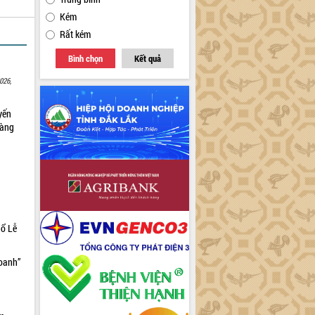
Kém
Rất kém
Bình chọn
Kết quả
026,
yến
sàng
hổ Lễ
doanh”