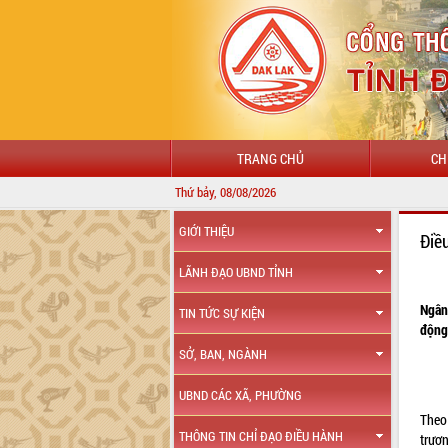
TRANG CHỦ
CH
Thứ bảy, 08/08/2026
GIỚI THIỆU
Điề
LÃNH ĐẠO UBND TỈNH
Ngân
TIN TỨC SỰ KIỆN
động 
SỞ, BAN, NGÀNH
UBND CÁC XÃ, PHƯỜNG
Theo 
THÔNG TIN CHỈ ĐẠO ĐIỀU HÀNH
trươ