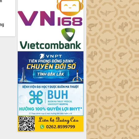
ìm
ởng