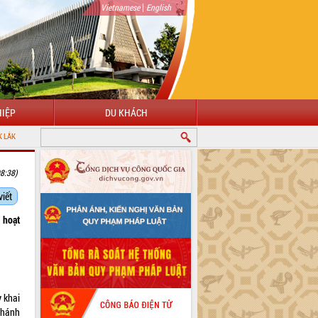
|
Vietnamese
English
IỆP
DU KHÁCH
8:38)
viết
 hoạt
y khai
nhánh