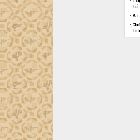
Tăng
kiếm
Ban 
Chươ
kinh