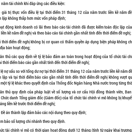
 năm tài chính khi đáp ứng các điều kiện:
ó giá trị thực vốn điều lệ tại thời điểm 31 tháng 12 của năm trước liền kề năm đề
h lập không thấp hơn mức vốn pháp định;
oạt động kinh doanh có lãi theo báo cáo tài chính đã được kiểm toán độc lập củ
 liền kề năm đề nghị và theo báo cáo tài chính gần nhất tính đến thời điểm đề nghị;
ại thời điểm đề nghị không bị cơ quan có thẩm quyền áp dụng biện pháp không c
 địa bàn hoạt động;
uân thủ các quy định về tỷ lệ bảo đảm an toàn trong hoạt động của tổ chức tài chí
i thời điểm báo cáo gần nhất tính đến thời điểm đề nghị;
 lệ nợ xấu so với tổng dư nợ tại thời điểm 31 tháng 12 của năm trước liền kề năm đ
h lập và tại thời điểm báo cáo gần nhất tính đến thời điểm đề nghị không vượt q
 một tỷ lệ khác theo quyết định của Thống đốc Ngân hàng Nhà nước trong từng thời
uân thủ quy định của pháp luật về số lượng và cơ cấu Hội đồng thành viên, Ban
. Chức danh Tổng giám đốc (Giám đốc) của tổ chức tài chính vi mô không bị khuyế
áng liền kề trước thời điểm đề nghị;
ó Đề án thành lập đảm bảo các nội dung theo quy định;
ảm bảo số lượng chi nhánh theo quy định.
ức tài chính vi mô có thời gian hoạt động dưới 12 tháng (tính từ ngày khai trươn