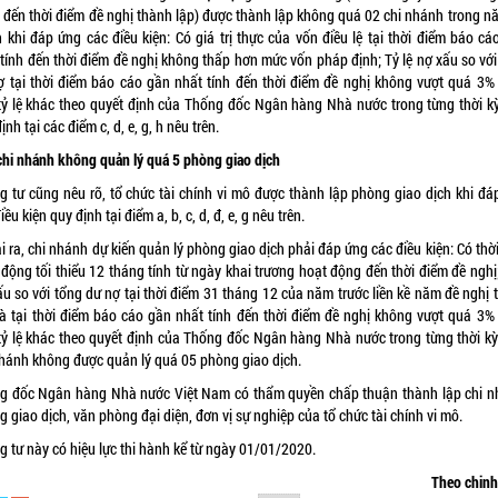
 đến thời điểm đề nghị thành lập) được thành lập không quá 02 chi nhánh trong nă
h khi đáp ứng các điều kiện: Có giá trị thực của vốn điều lệ tại thời điểm báo cá
 tính đến thời điểm đề nghị không thấp hơn mức vốn pháp định; Tỷ lệ nợ xấu so với
ợ tại thời điểm báo cáo gần nhất tính đến thời điểm đề nghị không vượt quá 3%
tỷ lệ khác theo quyết định của Thống đốc Ngân hàng Nhà nước trong từng thời kỳ
ịnh tại các điểm c, d, e, g, h nêu trên.
chi nhánh không quản lý quá 5 phòng giao dịch
g tư cũng nêu rõ, tổ chức tài chính vi mô được thành lập phòng giao dịch khi đá
iều kiện quy định tại điểm a, b, c, d, đ, e, g nêu trên.
 ra, chi nhánh dự kiến quản lý phòng giao dịch phải đáp ứng các điều kiện: Có thờ
động tối thiểu 12 tháng tính từ ngày khai trương hoạt động đến thời điểm đề nghị;
ấu so với tổng dư nợ tại thời điểm 31 tháng 12 của năm trước liền kề năm đề nghị 
và tại thời điểm báo cáo gần nhất tính đến thời điểm đề nghị không vượt quá 3%
tỷ lệ khác theo quyết định của Thống đốc Ngân hàng Nhà nước trong từng thời kỳ
nhánh không được quản lý quá 05 phòng giao dịch.
g đốc Ngân hàng Nhà nước Việt Nam có thẩm quyền chấp thuận thành lập chi n
 giao dịch, văn phòng đại diện, đơn vị sự nghiệp của tổ chức tài chính vi mô.
g tư này có hiệu lực thi hành kể từ ngày 01/01/2020.
Theo chin