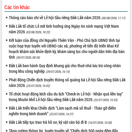
Các tin khác
Thông cáo báo chí về Lễ hội Sầu riêng Đắk Lắk năm 2026
(05/08/2026, 11:17)
Đắk Lắk tổ chức Lễ mít tinh hưởng ứng Ngày An ninh mạng Việt Nam
năm 2026
(03/08/2026, 10:22)
Kết luận của đồng chí Nguyễn Thiên Văn - Phó Chủ tịch UBND tỉnh tại
cuộc họp trực tuyến với UBND các xã, phường về tiến độ triển khai Kế
hoạch khám sức khỏe định kỳ, khám sàng lọc cho người dân trên địa bàn
tỉnh
(30/07/2026, 08:26)
Đắk Lắk ban hành Quy định khung giá cho thuê nhà lưu trú công nhân
trong khu công nghiệp
(29/07/2026, 16:15)
Phát động Chiến dịch truyền thông số quảng bá Lễ hội Sầu riêng Đắk Lắk
năm 2026
(23/07/2026, 16:02)
Tổ chức hoạt động kích cầu du lịch “Check-in Lễ hội - Nhận quà liền tay”
trong khuôn khổ Lễ hội Sầu riêng Đắk Lắk năm 2026
(22/07/2026, 15:53)
Đắk Lắk triển khai Chiến dịch “Làm sạch mã số thuế - Tháo gỡ điểm
nghẽn trong kinh doanh”
(22/07/2026, 14:27)
Đắk Lắk tiếp tục trao trả hồ sơ, kỷ vật cán bộ đi B
(16/07/2026, 16:50)
Tăng cường thông tin, tuyên truyền về “Chiến dịch 500 ngày đêm đẩy