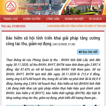
|
Vietnamese
English
TRANG CHỦ
CHÍNH QUYỀN
CÔNG DÂN
DOANH NGHIỆP
DU KHÁCH
Thứ sáu, 07/08/2026
CHÀO MỪNG ĐẾN VỚI CỔNG THÔNG TIN ĐIỆN TỬ TỈNH ĐẮK LẮK
GIỚI THIỆU
Bảo hiểm xã hội tỉnh triển khai giải pháp tăng cường
công tác thu, giảm nợ đọng
(24/12/2020, 21:35)
LÃNH ĐẠO UBND TỈNH
Đọc bài viết
TIN TỨC SỰ KIỆN
Theo thống kê của Phòng Quản lý thu - BHXH tỉnh Đắk Lắk, tính đến
SỞ, BAN, NGÀNH
ngày 30.11.2020, số thu BHXH, BHYT, BHTN toàn tỉnh được gần 2.897 tỉ
đồng, đạt 87,43% so với kế hoạch năm BHXH Việt Nam giao. Số nợ
UBND CÁC XÃ, PHƯỜNG
BHXH, BHYT, BHTN tạm tính đến ngày 30.11.2020 là 212,4 tỉ đồng,
tương ứng 6,42%/kế hoạch thu; trong đó số tiền nợ phải tính lãi là 84,9 tỉ
đồng (tương ứng 2,56%/ kế hoạch thu). Bảo hiểm xã hội (BHXH) tỉnh Đắk
THÔNG TIN CHỈ ĐẠO ĐIỀU HÀNH
Lắk đang triển khai các giải pháp nhằm thực hiện hiệu quả chính sách
BHXH, bảo hiểm y tế (BHYT), bảo hiểm thất nghiệp (BHTN); đặc biệt là
HỆ THỐNG VĂN BẢN
tăng cường công tác thu, giảm nợ đọng, phát triển đối tượng tham gia…
VĂN BẢN HĐND TỈNH