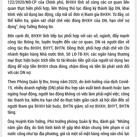
122/2020/NĐ-CP của Chính phủ, BHXH tỉnh sẽ cùng các cơ quan liên
quan thực hiện phối hợp, liên thông thủ tục đăng ký thành lập DN, khai
VIDEO
trình việc sử dụng lao động, cấp mã số đơn vị tham gia BHXH. Từ đây, có
Không có file video nào để phát.
thể kiểm tra, giám sát chặt chẽ việc đóng BHXH của DN, hạn chế nợ
đọng”, ông Tưởng thông tin.
ALBUM ẢNH
Bên cạnh đó, BHXH tỉnh tiếp tục phối hợp với các sở, ngành, đẩy mạnh
công tác thông tin, tuyên truyền đến các cơ quan, DN và người dân về
công tác thu BHXH, BHYT, BHTN. Đồng thời, phối hợp chặt chẽ với Chi
nhánh Ngân hàng Nhà nước tỉnh, Sở LĐ-TB-XH, các ngân hàng thương
mại thực hiện buộc trích tiền từ tài khoản tiền gửi của người sử dụng lao
động để nộp tiền BHXH chưa đóng, chậm đóng và tiền lãi phát sinh đối
với các DN nợ.
Theo Phòng Quản lý thu, trong năm 2020, do ảnh hưởng của dịch Covid-
19, nhiều doanh nghiệp (DN) phải thu hẹp sản xuất kinh doanh hoặc tạm
ngừng hoạt động, người lao động không có việc làm phải nghỉ việc; công
LIÊN KẾT WEB
tác thanh tra, kiểm tra hạn chế do thực hiện giãn cách xã hội dẫn đến số
người tham gia BHXH bắt buộc, BHTN giảm; số nợ BHXH, BHYT, BHTN
tăng.
Ông Huỳnh Kim Tưởng, Phó trưởng phòng Quản lý thu, đánh giá: “Những
THỐNG KÊ TRUY CẬP
năm gần đây, do tình hình kinh tế gặp khó khăn chung trên phạm vi cả
nước cũng như tại địa phương, giá cả một số mặt hàng nông sản chủ lực
Hôm nay:
14148