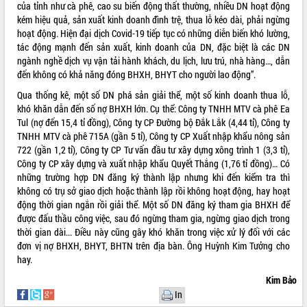
của tỉnh như cà phê, cao su biến động thất thường, nhiều DN hoạt động
Tất cả:
66026888
kém hiệu quả, sản xuất kinh doanh đình trệ, thua lỗ kéo dài, phải ngừng
hoạt động. Hiện đại dịch Covid-19 tiếp tục có những diễn biến khó lường,
tác động mạnh đến sản xuất, kinh doanh của DN, đặc biệt là các DN
ngành nghề dịch vụ vận tải hành khách, du lịch, lưu trú, nhà hàng…, dẫn
đến không có khả năng đóng BHXH, BHYT cho người lao động”.
Qua thống kê, một số DN phá sản giải thể, một số kinh doanh thua lỗ,
khó khăn dẫn đến số nợ BHXH lớn. Cụ thể: Công ty TNHH MTV cà phê Ea
Tul (nợ đến 15,4 tỉ đồng), Công ty CP Đường bộ Đắk Lắk (4,44 tỉ), Công ty
TNHH MTV cà phê 715A (gần 5 tỉ), Công ty CP Xuất nhập khẩu nông sản
722 (gần 1,2 tỉ), Công ty CP Tư vấn đầu tư xây dựng xông trình 1 (3,3 tỉ),
Công ty CP xây dựng và xuất nhập khẩu Quyết Thắng (1,76 tỉ đồng)… Có
những trường hợp DN đăng ký thành lập nhưng khi đến kiểm tra thì
không có trụ sở giao dịch hoặc thành lập rồi không hoạt động, hay hoạt
động thời gian ngắn rồi giải thể. Một số DN đăng ký tham gia BHXH để
được đấu thầu công việc, sau đó ngừng tham gia, ngừng giao dịch trong
thời gian dài... Điều này cũng gây khó khăn trong việc xử lý đối với các
đơn vị nợ BHXH, BHYT, BHTN trên địa bàn. Ông Huỳnh Kim Tưởng cho
hay.
Kim Bảo
In