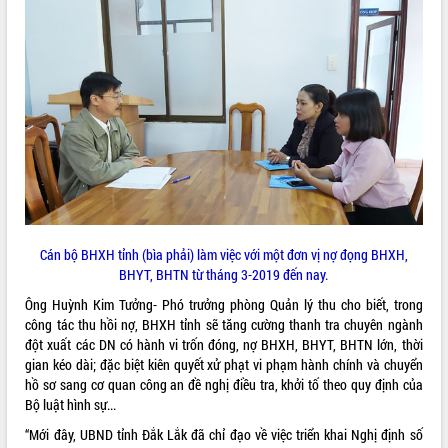
ĐIỂM TIN VĂN BẢN
QUY HOẠCH - KẾ HOẠCH
Cán bộ BHXH tỉnh (bìa phải) làm việc với một đơn vị nợ đọng BHXH,
BHYT, BHTN từ tháng 3-2019 đến nay.
Ông Huỳnh Kim Tưởng- Phó trưởng phòng Quản lý thu cho biết, trong
công tác thu hồi nợ, BHXH tỉnh sẽ tăng cường thanh tra chuyên ngành
đột xuất các DN có hành vi trốn đóng, nợ BHXH, BHYT, BHTN lớn, thời
gian kéo dài; đặc biệt kiên quyết xử phạt vi phạm hành chính và chuyển
hồ sơ sang cơ quan công an đề nghị điều tra, khởi tố theo quy định của
Bộ luật hình sự...
“Mới đây, UBND tỉnh Đắk Lắk đã chỉ đạo về việc triển khai Nghị định số