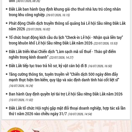
tỉnh
(30/07/2026, 08:26)
Tất cả:
66012437
Đắk Lắk ban hành Quy định khung giá cho thuê nhà lưu trú công nhân
trong khu công nghiệp
(29/07/2026, 16:15)
Phát động Chiến dịch truyền thông số quảng bá Lễ hội Sầu riêng Đắk Lắk
năm 2026
(23/07/2026, 16:02)
Tổ chức hoạt động kích cầu du lịch “Check-in Lễ hội - Nhận quà liền tay”
trong khuôn khổ Lễ hội Sầu riêng Đắk Lắk năm 2026
(22/07/2026, 15:53)
Đắk Lắk triển khai Chiến dịch “Làm sạch mã số thuế - Tháo gỡ điểm
nghẽn trong kinh doanh”
(22/07/2026, 14:27)
Đắk Lắk tiếp tục trao trả hồ sơ, kỷ vật cán bộ đi B
(16/07/2026, 16:50)
Tăng cường thông tin, tuyên truyền về “Chiến dịch 500 ngày đêm đẩy
mạnh thực hiện tìm kiếm, quy tập và xác định danh tính hài cốt liệt sĩ”
(16/07/2026, 16:24)
Ban hành Quy định quyền lợi tài trợ Lễ hội Sầu riêng Đắk Lắk năm 2026
(15/07/2026, 11:02)
Đắk Lắk tổ chức Hội nghị gặp mặt đối thoại doanh nghiệp, hợp tác xã lần
thứ I năm 2026 vào chiều ngày 31/7
(10/07/2026, 14:54)