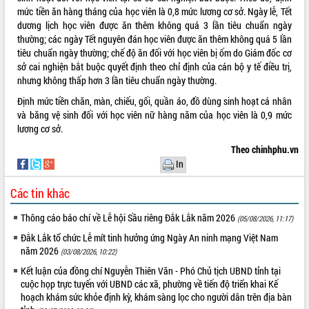
mức tiền ăn hàng tháng của học viên là 0,8 mức lương cơ sở. Ngày lễ, Tết
VIDEO
dương lịch học viên được ăn thêm không quá 3 lần tiêu chuẩn ngày
thường; các ngày Tết nguyên đán học viên được ăn thêm không quá 5 lần
Không có file video nào để phát.
tiêu chuẩn ngày thường; chế độ ăn đối với học viên bị ốm do Giám đốc cơ
sở cai nghiện bắt buộc quyết định theo chỉ định của cán bộ y tế điều trị,
ALBUM ẢNH
nhưng không thấp hơn 3 lần tiêu chuẩn ngày thường.
Định mức tiền chăn, màn, chiếu, gối, quần áo, đồ dùng sinh hoạt cá nhân
và băng vệ sinh đối với học viên nữ hàng năm của học viên là 0,9 mức
lương cơ sở.
Theo chinhphu.vn
In
Các tin khác
LIÊN KẾT WEB
Thông cáo báo chí về Lễ hội Sầu riêng Đắk Lắk năm 2026
(05/08/2026, 11:17)
Đắk Lắk tổ chức Lễ mít tinh hưởng ứng Ngày An ninh mạng Việt Nam
năm 2026
(03/08/2026, 10:22)
Kết luận của đồng chí Nguyễn Thiên Văn - Phó Chủ tịch UBND tỉnh tại
THỐNG KÊ TRUY CẬP
cuộc họp trực tuyến với UBND các xã, phường về tiến độ triển khai Kế
hoạch khám sức khỏe định kỳ, khám sàng lọc cho người dân trên địa bàn
Hôm nay:
36295