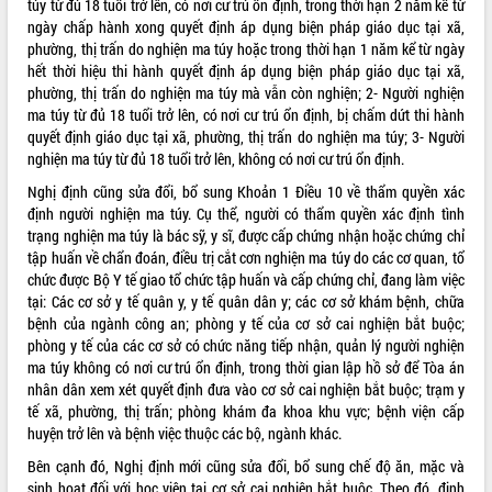
túy từ đủ 18 tuổi trở lên, có nơi cư trú ổn định, trong thời hạn 2 năm kể từ
ngày chấp hành xong quyết định áp dụng biện pháp giáo dục tại xã,
ĐIỂM TIN VĂN BẢN
phường, thị trấn do nghiện ma túy hoặc trong thời hạn 1 năm kể từ ngày
hết thời hiệu thi hành quyết định áp dụng biện pháp giáo dục tại xã,
QUY HOẠCH - KẾ HOẠCH
phường, thị trấn do nghiện ma túy mà vẫn còn nghiện; 2- Người nghiện
ma túy từ đủ 18 tuổi trở lên, có nơi cư trú ổn định, bị chấm dứt thi hành
quyết định giáo dục tại xã, phường, thị trấn do nghiện ma túy; 3- Người
nghiện ma túy từ đủ 18 tuổi trở lên, không có nơi cư trú ổn định.
Nghị định cũng sửa đổi, bổ sung Khoản 1 Điều 10 về thẩm quyền xác
định người nghiện ma túy. Cụ thể, người có thẩm quyền xác định tình
trạng nghiện ma túy là bác sỹ, y sĩ, được cấp chứng nhận hoặc chứng chỉ
tập huấn về chẩn đoán, điều trị cắt cơn nghiện ma túy do các cơ quan, tổ
chức được Bộ Y tế giao tổ chức tập huấn và cấp chứng chỉ, đang làm việc
tại: Các cơ sở y tế quân y, y tế quân dân y; các cơ sở khám bệnh, chữa
bệnh của ngành công an; phòng y tế của cơ sở cai nghiện bắt buộc;
phòng y tế của các cơ sở có chức năng tiếp nhận, quản lý người nghiện
ma túy không có nơi cư trú ổn định, trong thời gian lập hồ sở để Tòa án
nhân dân xem xét quyết định đưa vào cơ sở cai nghiện bắt buộc; trạm y
tế xã, phường, thị trấn; phòng khám đa khoa khu vực; bệnh viện cấp
huyện trở lên và bệnh việc thuộc các bộ, ngành khác.
Bên cạnh đó, Nghị định mới cũng sửa đổi, bổ sung chế độ ăn, mặc và
sinh hoạt đối với học viên tại cơ sở cai nghiện bắt buộc. Theo đó, định