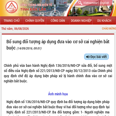
|
Vietnamese
English
TRANG CHỦ
CHÍNH QUYỀN
CÔNG DÂN
DOANH NGHIỆP
DU KHÁCH
Thứ năm, 06/08/2026
CHÀO MỪNG ĐẾN VỚI CỔNG
GIỚI THIỆU
Bổ sung đối tượng áp dụng đưa vào cơ sở cai nghiện bắt
buộc
(14/09/2016, 09:01)
LÃNH ĐẠO UBND TỈNH
Đọc bài viết
TIN TỨC SỰ KIỆN
Chính phủ vừa ban hành Nghị định
136/2016/NĐ-CP
sửa đổi, bổ sung một
SỞ, BAN, NGÀNH
số điều của Nghị định số
221/2013/NĐ-CP
ngày 30/12/2013 của Chính phủ
quy định chế độ áp dụng biện pháp xử lý hành chính đưa vào cơ sở cai
UBND CÁC XÃ, PHƯỜNG
nghiện bắt buộc.
THÔNG TIN CHỈ ĐẠO ĐIỀU HÀNH
Ảnh minh họa
Nghị định số 136/2016/NĐ-CP quy định ba đối tượng áp dụng biện pháp
HỆ THỐNG VĂN BẢN
đưa vào cơ sở cai nghiện bắt buộc thay vì hai đối tượng như quy định tại
Nghị định số 221/2013/NĐ-CP. Ba đối tượng gồm: 1- Người nghiện ma
VĂN BẢN HĐND TỈNH