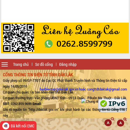
Toggle
Trang chủ
Sơ đồ cổng
Đăng nhập
navigation
CỔNG THÔNG TIN ĐIỆN TỬ TỈNH ĐẮK LẮK
Giấy phép số 99/GP-TTĐT do Cục QL Phát thanh Truyền hình và Thông tin Điện tử cấp
ngày 14/05/2010
banbientap@daklak.gov.vn hoặc congttdtdaklak@gmail.com
Cơ quan chủ quản: Ủy ban nhân dân tỉnh Đắk Lắk
Cơ quan thường trực: Văn phòng UBND tỉnh - 09 Lê Duẩn - P.Buôn Ma Thuột - Đắk Lắk.
SĐT:
0262.859.9699
Email:
Ghi rõ nguồn tin "http://daklak.gov.vn" khi phát hành lại các thông tin từ Cổng TTĐT
này
Đã kết nối EMC