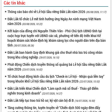
Các tin khác
Tất cả:
66049129
Thông cáo báo chí về Lễ hội Sầu riêng Đắk Lắk năm 2026
(05/08/2026, 11:17)
Đắk Lắk tổ chức Lễ mít tinh hưởng ứng Ngày An ninh mạng Việt Nam
năm 2026
(03/08/2026, 10:22)
Kết luận của đồng chí Nguyễn Thiên Văn - Phó Chủ tịch UBND tỉnh tại
cuộc họp trực tuyến với UBND các xã, phường về tiến độ triển khai Kế
hoạch khám sức khỏe định kỳ, khám sàng lọc cho người dân trên địa bàn
tỉnh
(30/07/2026, 08:26)
Đắk Lắk ban hành Quy định khung giá cho thuê nhà lưu trú công nhân
trong khu công nghiệp
(29/07/2026, 16:15)
Phát động Chiến dịch truyền thông số quảng bá Lễ hội Sầu riêng Đắk Lắk
năm 2026
(23/07/2026, 16:02)
Tổ chức hoạt động kích cầu du lịch “Check-in Lễ hội - Nhận quà liền tay”
trong khuôn khổ Lễ hội Sầu riêng Đắk Lắk năm 2026
(22/07/2026, 15:53)
Đắk Lắk triển khai Chiến dịch “Làm sạch mã số thuế - Tháo gỡ điểm
nghẽn trong kinh doanh”
(22/07/2026, 14:27)
Đắk Lắk tiếp tục trao trả hồ sơ, kỷ vật cán bộ đi B
(16/07/2026, 16:50)
Tăng cường thông tin, tuyên truyền về “Chiến dịch 500 ngày đêm đẩy