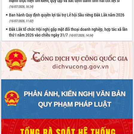
mạnh thực hiện tìm kiếm, quy tập và xác định danh tính hài cốt liệt sĩ”
(16/07/2026, 16:24)
Ban hành Quy định quyền lợi tài trợ Lễ hội Sầu riêng Đắk Lắk năm 2026
(15/07/2026, 11:02)
Đắk Lắk tổ chức Hội nghị gặp mặt đối thoại doanh nghiệp, hợp tác xã lần
thứ I năm 2026 vào chiều ngày 31/7
(10/07/2026, 14:54)