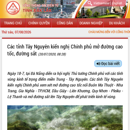
|
Vietnamese
English
TRANG CHỦ
CHÍNH QUYỀN
CÔNG DÂN
DOANH NGHIỆP
DU KHÁCH
Thứ sáu, 07/08/2026
CHÀO MỪNG ĐẾN VỚI CỔNG THÔNG TIN ĐIỆN TỬ
GIỚI THIỆU
Các tỉnh Tây Nguyên kiến nghị Chính phủ mở đường cao
tốc, đường sắt
(20/07/2020, 08:28)
LÃNH ĐẠO UBND TỈNH
Đọc bài viết
TIN TỨC SỰ KIỆN
Ngày 18-7, tại Đà Nẵng diễn ra hội nghị Thủ tướng Chính phủ với các tỉnh
SỞ, BAN, NGÀNH
vùng kinh tế trọng điểm miền Trung - Tây Nguyên. Các tỉnh Tây Nguyên
kiến nghị Chính phủ xem xét mở đường cao tốc nối Buôn Ma Thuột - Nha
UBND CÁC XÃ, PHƯỜNG
Trang, Gia Nghĩa - TP.HCM, Dầu Giây - Liên Khương, Quy Nhơn - Pleiku -
Lệ Thanh và mở đường sắt lên Tây Nguyên để phát triển kinh tế vùng.
THÔNG TIN CHỈ ĐẠO ĐIỀU HÀNH
HỆ THỐNG VĂN BẢN
VĂN BẢN HĐND TỈNH