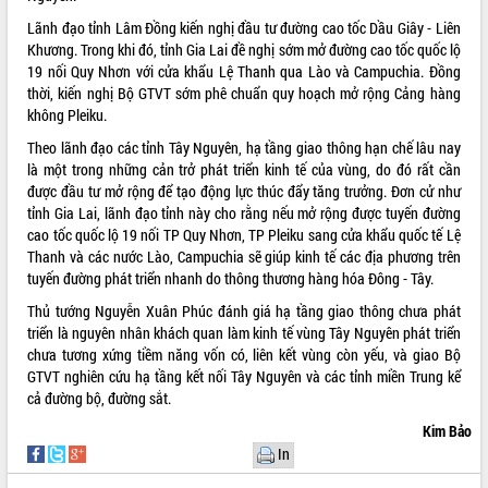
Lãnh đạo tỉnh Lâm Đồng kiến nghị đầu tư đường cao tốc Dầu Giây - Liên
VIDEO
Khương. Trong khi đó, tỉnh Gia Lai đề nghị sớm mở đường cao tốc quốc lộ
Không có file video nào để phát.
19 nối Quy Nhơn với cửa khẩu Lệ Thanh qua Lào và Campuchia. Đồng
thời, kiến nghị Bộ GTVT sớm phê chuẩn quy hoạch mở rộng Cảng hàng
không Pleiku.
ALBUM ẢNH
Theo lãnh đạo các tỉnh Tây Nguyên, hạ tầng giao thông hạn chế lâu nay
là một trong những cản trở phát triển kinh tế của vùng, do đó rất cần
được đầu tư mở rộng để tạo động lực thúc đẩy tăng trưởng. Đơn cử như
tỉnh Gia Lai, lãnh đạo tỉnh này cho rằng nếu mở rộng được tuyến đường
cao tốc quốc lộ 19 nối TP Quy Nhơn, TP Pleiku sang cửa khẩu quốc tế Lệ
Thanh và các nước Lào, Campuchia sẽ giúp kinh tế các địa phương trên
tuyến đường phát triển nhanh do thông thương hàng hóa Đông - Tây.
Thủ tướng Nguyễn Xuân Phúc đánh giá hạ tầng giao thông chưa phát
triển là nguyên nhân khách quan làm kinh tế vùng Tây Nguyên phát triển
LIÊN KẾT WEB
chưa tương xứng tiềm năng vốn có, liên kết vùng còn yếu, và giao Bộ
GTVT nghiên cứu hạ tầng kết nối Tây Nguyên và các tỉnh miền Trung kể
cả đường bộ, đường sắt.
Kim Bảo
THỐNG KÊ TRUY CẬP
In
Hôm nay:
3806