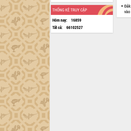
Đắk 
THỐNG KÊ TRUY CẬP
vào
Hôm nay:
16859
Tất cả:
66102527