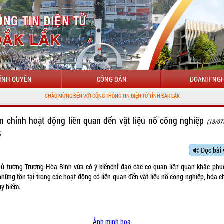
ÍNH QUYỀN
CÔNG DÂN
DOANH NGH
CHÀO MỪNG ĐẾN VỚI CỔNG THÔNG TIN ĐIỆN TỬ TỈNH ĐẮK LẮK
n chỉnh hoạt động liên quan đến vật liệu nổ công nghiệp
(13/07
)
Đọc bài 
hủ tướng Trương Hòa Bình vừa có
ý kiến
chỉ đạo các cơ quan liên quan khắc phụ
những tồn tại trong các hoạt động có liên quan đến vật liệu nổ công nghiệp, hóa c
uy hiểm.
Ảnh minh họa