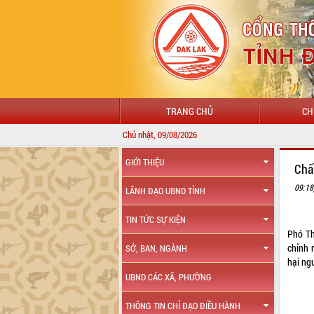
TRANG CHỦ
CH
Chủ nhật, 09/08/2026
GIỚI THIỆU
Chấ
09:18
LÃNH ĐẠO UBND TỈNH
TIN TỨC SỰ KIỆN
Phó T
chỉnh 
SỞ, BAN, NGÀNH
hại ng
UBND CÁC XÃ, PHƯỜNG
THÔNG TIN CHỈ ĐẠO ĐIỀU HÀNH