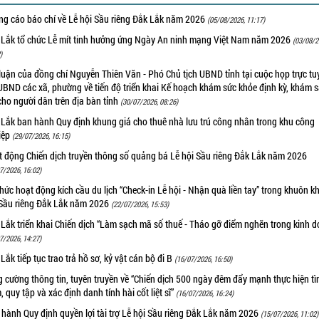
ng cáo báo chí về Lễ hội Sầu riêng Đắk Lắk năm 2026
(05/08/2026, 11:17)
 Lắk tổ chức Lễ mít tinh hưởng ứng Ngày An ninh mạng Việt Nam năm 2026
(03/08/2
)
luận của đồng chí Nguyễn Thiên Văn - Phó Chủ tịch UBND tỉnh tại cuộc họp trực tu
UBND các xã, phường về tiến độ triển khai Kế hoạch khám sức khỏe định kỳ, khám 
cho người dân trên địa bàn tỉnh
(30/07/2026, 08:26)
 Lắk ban hành Quy định khung giá cho thuê nhà lưu trú công nhân trong khu công
iệp
(29/07/2026, 16:15)
t động Chiến dịch truyền thông số quảng bá Lễ hội Sầu riêng Đắk Lắk năm 2026
7/2026, 16:02)
hức hoạt động kích cầu du lịch “Check-in Lễ hội - Nhận quà liền tay” trong khuôn k
 Sầu riêng Đắk Lắk năm 2026
(22/07/2026, 15:53)
Lắk triển khai Chiến dịch “Làm sạch mã số thuế - Tháo gỡ điểm nghẽn trong kinh 
7/2026, 14:27)
Lắk tiếp tục trao trả hồ sơ, kỷ vật cán bộ đi B
(16/07/2026, 16:50)
 cường thông tin, tuyên truyền về “Chiến dịch 500 ngày đêm đẩy mạnh thực hiện t
, quy tập và xác định danh tính hài cốt liệt sĩ”
(16/07/2026, 16:24)
hành Quy định quyền lợi tài trợ Lễ hội Sầu riêng Đắk Lắk năm 2026
(15/07/2026, 11:02)