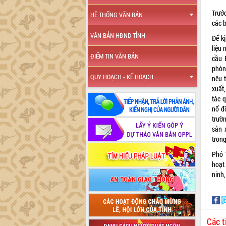
Trướ
HỆ THỐNG VĂN BẢN
các b
VĂN BẢN HĐND TỈNH
Để k
liệu
ĐIỂM TIN VĂN BẢN
cầu 
phòn
QUY HOẠCH - KẾ HOẠCH
nêu 
xuất
tác 
nổ đ
trườ
sản 
tron
Phó 
hoạt
ninh,
Các t