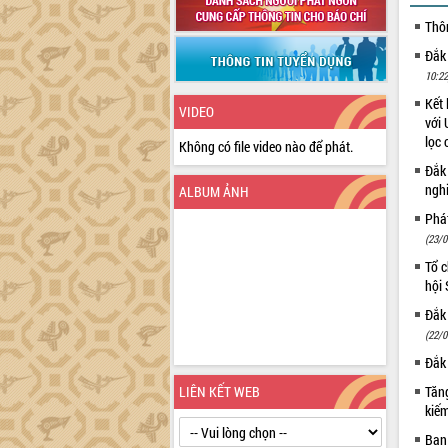
Thô
Đắk
10:22
Kết 
VIDEO
với 
lọc 
Không có file video nào để phát.
Đắk
ngh
ALBUM ẢNH
Phá
(23/0
Tổ c
hội
Đắk 
(22/0
Đắk 
LIÊN KẾT WEB
Tăng
kiếm
Ban 