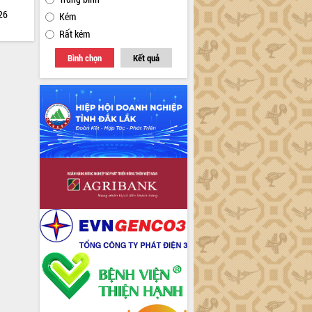
026
Kém
Rất kém
Bình chọn
Kết quả