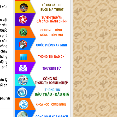
ổ vào
n vật
h yêu
 Quốc
h phủ
h sản
 công
 cháy
những
 động
h phủ
ản lý
ối an
hphu.vn