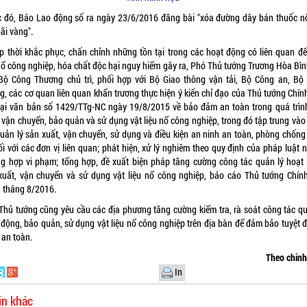
c đó, Báo Lao động số ra ngày 23/6/2016 đăng bài "xóa đường dây bán thuốc n
ãi vàng".
ịp thời khắc phục, chấn chỉnh những tồn tại trong các hoạt động có liên quan đế
 nổ công nghiệp, hóa chất độc hại nguy hiểm gây ra, Phó Thủ tướng Trương Hòa Bìn
Bộ Công Thương chủ trì, phối hợp với Bộ Giao thông vận tải, Bộ Công an, Bộ
g, các cơ quan liên quan khẩn trương thực hiện ý kiến chỉ đạo của Thủ tướng Chín
tại văn bản số 1429/TTg-NC ngày 19/8/2015 về bảo đảm an toàn trong quá trìn
, vận chuyển, bảo quản và sử dụng vật liệu nổ công nghiệp, trong đó tập trung vào
quản lý sản xuất, vận chuyển, sử dụng và điều kiện an ninh an toàn, phòng chống
ối với các đơn vị liên quan; phát hiện, xử lý nghiêm theo quy định của pháp luật 
ng hợp vi phạm; tổng hợp, đề xuất biện pháp tăng cường công tác quản lý hoạt
xuất, vận chuyển và sử dụng vật liệu nổ công nghiệp, báo cáo Thủ tướng Chín
g tháng 8/2016.
Thủ tướng cũng yêu cầu các địa phương tăng cường kiểm tra, rà soát công tác qu
 động, bảo quản, sử dụng vật liệu nổ công nghiệp trên địa bàn để đảm bảo tuyệt đ
 an toàn.
Theo chin
In
in khác