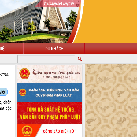
|
Vietnamese
English
IỆP
DU KHÁCH
/2016,
viết
c, chấn
hất độc