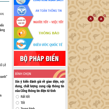
026,
yến
sàng
hổ Lễ
BÌNH CHỌN
doanh”
Xin ý kiến đánh giá về giao diện, nội
dung, chất lượng cung cấp thông tin
của Cổng thông tin điện tử tỉnh
ìm
Rất tốt
Tốt
Trung bình