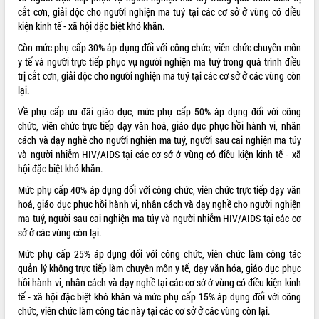
cắt cơn, giải độc cho người nghiện ma tuý tại các cơ sở ở vùng có điều
VIDEO
kiện kinh tế - xã hội đặc biệt khó khăn.
Không có file video nào để phát.
Còn mức phụ cấp 30% áp dụng đối với công chức, viên chức chuyên môn
y tế và người trực tiếp phục vụ người nghiện ma tuý trong quá trình điều
trị cắt cơn, giải độc cho người nghiện ma tuý tại các cơ sở ở các vùng còn
ALBUM ẢNH
lại.
Về phụ cấp ưu đãi giáo dục, mức phụ cấp 50% áp dụng đối với công
chức, viên chức trực tiếp dạy văn hoá, giáo dục phục hồi hành vi, nhân
cách và dạy nghề cho người nghiện ma tuý, người sau cai nghiện ma túy
và người nhiễm HIV/AIDS tại các cơ sở ở vùng có điều kiện kinh tế - xã
hội đặc biệt khó khăn.
Mức phụ cấp 40% áp dụng đối với công chức, viên chức trực tiếp dạy văn
hoá, giáo dục phục hồi hành vi, nhân cách và dạy nghề cho người nghiện
ma tuý, người sau cai nghiện ma túy và người nhiễm HIV/AIDS tại các cơ
LIÊN KẾT WEB
sở ở các vùng còn lại.
Mức phụ cấp 25% áp dụng đối với công chức, viên chức làm công tác
quản lý không trực tiếp làm chuyên môn y tế, dạy văn hóa, giáo dục phục
hồi hành vi, nhân cách và dạy nghề tại các cơ sở ở vùng có điều kiện kinh
THỐNG KÊ TRUY CẬP
tế - xã hội đặc biệt khó khăn và mức phụ cấp 15% áp dụng đối với công
chức, viên chức làm công tác này tại các cơ sở ở các vùng còn lại.
Hôm nay:
8421