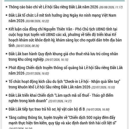
Thông cáo báo chí về Lễ hội Sầu riêng Đắk Lắk năm 2026
(05/08/2026, 11:17)
Đắk Lắk tổ chức Lễ mít tinh hưởng ứng Ngày An ninh mạng Việt Nam
năm 2026
(03/08/2026, 10:22)
Kết luận của đồng chí Nguyễn Thiên Văn - Phó Chủ tịch UBND tỉnh tại
cuộc họp trực tuyến với UBND các xã, phường về tiến độ triển khai Kế
hoạch khám sức khỏe định kỳ, khám sàng lọc cho người dân trên địa bàn
tỉnh
(30/07/2026, 08:26)
Đắk Lắk ban hành Quy định khung giá cho thuê nhà lưu trú công nhân
trong khu công nghiệp
(29/07/2026, 16:15)
Phát động Chiến dịch truyền thông số quảng bá Lễ hội Sầu riêng Đắk Lắk
năm 2026
(23/07/2026, 16:02)
Tổ chức hoạt động kích cầu du lịch “Check-in Lễ hội - Nhận quà liền tay”
trong khuôn khổ Lễ hội Sầu riêng Đắk Lắk năm 2026
(22/07/2026, 15:53)
Đắk Lắk triển khai Chiến dịch “Làm sạch mã số thuế - Tháo gỡ điểm
nghẽn trong kinh doanh”
(22/07/2026, 14:27)
Đắk Lắk tiếp tục trao trả hồ sơ, kỷ vật cán bộ đi B
(16/07/2026, 16:50)
Tăng cường thông tin, tuyên truyền về “Chiến dịch 500 ngày đêm đẩy
mạnh thực hiện tìm kiếm, quy tập và xác định danh tính hài cốt liệt sĩ”
(16/07/2026, 16:24)