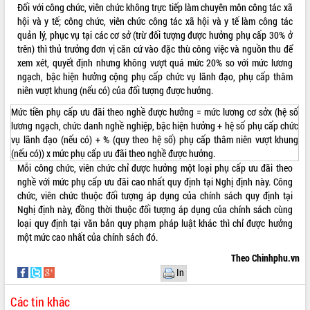
Đối với công chức, viên chức không trực tiếp làm chuyên môn công tác xã
hội và y tế; công chức, viên chức công tác xã hội và y tế làm công tác
quản lý, phục vụ tại các cơ sở (trừ đối tượng được hưởng phụ cấp 30% ở
trên) thì thủ trưởng đơn vị căn cứ vào đặc thù công việc và nguồn thu để
xem xét, quyết định nhưng không vượt quá mức 20% so với mức lương
ngạch, bậc hiện hưởng cộng phụ cấp chức vụ lãnh đạo, phụ cấp thâm
niên vượt khung (nếu có) của đối tượng được hưởng.
Mức tiền phụ cấp ưu đãi theo nghề được hưởng = mức lương cơ sởx (hệ số
lương ngạch, chức danh nghề nghiệp, bậc hiện hưởng + hệ số phụ cấp chức
vụ lãnh đạo (nếu có) + % (quy theo hệ số) phụ cấp thâm niên vượt khung
(nếu có)) x mức phụ cấp ưu đãi theo nghề được hưởng.
Mỗi công chức, viên chức chỉ được hưởng một loại phụ cấp ưu đãi theo
nghề với mức phụ cấp ưu đãi cao nhất quy định tại Nghị định này. Công
chức, viên chức thuộc đối tượng áp dụng của chính sách quy định tại
Nghị định này, đồng thời thuộc đối tượng áp dụng của chính sách cùng
loại quy định tại văn bản quy phạm pháp luật khác thì chỉ được hưởng
một mức cao nhất của chính sách đó.
Theo Chinhphu.vn
In
Các tin khác