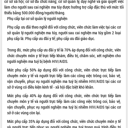
cơ sở xã hội; cơ sở đa chức năng; cơ sở quản lý, dạy nghề và giải quyết việc
làm cho người sau cai nghiện ma túy được hưởng trợ cấp đặc thù với mức tối
ĐIỂM TIN VĂN BẢN
thiểu bằng 500.000 đồng/người/tháng.
Phụ cấp tại cơ sở quản lý người nghiện
QUY HOẠCH - KẾ HOẠCH
Phụ cấp ưu đãi theo nghề đối với công chức, viên chức làm việc tại các cơ
sở quản lý người nghiện ma túy, người sau cai nghiện ma túy gồm 2 loại
phụ cấp là: Phụ cấp ưu đãi y tế; phụ cấp ưu đãi giáo dục.
Trong đó, mức phụ cấp ưu đãi y tế là 70% áp dụng đối với công chức, viên
chức chuyên môn y tế trực tiếp khám, điều trị, chăm sóc, xét nghiệm cho
người nghiện ma tuý bị bệnh HIV/AIDS.
Mức phụ cấp 50% áp dụng đối với công chức, viên chức trực tiếp làm
chuyên môn y tế và người trực tiếp làm các công việc trông coi, bảo vệ,
vận chuyển, phục vụ người nghiện ma tuý bị nhiễm HIV/AIDS tại các cơ
sở ở vùng có điều kiện kinh tế - xã hội đặc biệt khó khăn.
Mức phụ cấp 40% áp dụng đối với công chức, viên chức trực tiếp làm
chuyên môn y tế và người trực tiếp làm các công việc trông coi, bảo vệ,
vận chuyển, phục vụ người nghiện ma tuý bị nhiễm HIV/AIDS tại các cơ
sở ở các vùng còn lại.
Mức phụ cấp 35% áp dụng đối với công chức, viên chức chuyên môn y tế
và người trực tiếp phục vụ người nghiện ma tuý trong quá trình điều trị