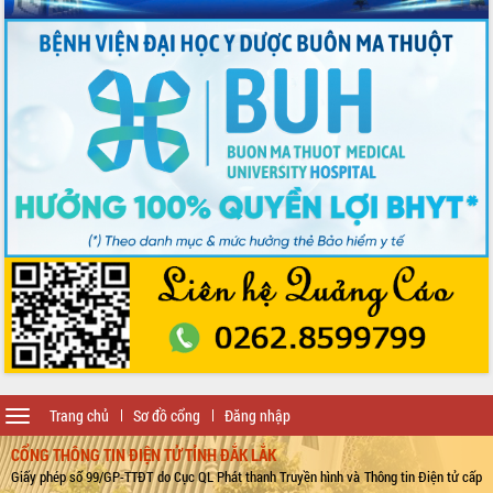
Toggle
Trang chủ
Sơ đồ cổng
Đăng nhập
navigation
CỔNG THÔNG TIN ĐIỆN TỬ TỈNH ĐẮK LẮK
Giấy phép số 99/GP-TTĐT do Cục QL Phát thanh Truyền hình và Thông tin Điện tử cấp