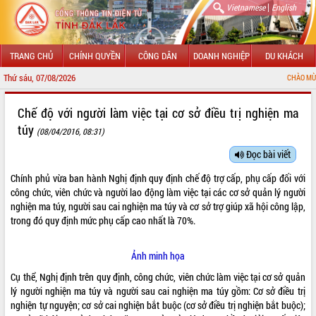
|
Vietnamese
English
TRANG CHỦ
CHÍNH QUYỀN
CÔNG DÂN
DOANH NGHIỆP
DU KHÁCH
Thứ sáu, 07/08/2026
CHÀO MỪNG ĐẾN VỚI C
GIỚI THIỆU
Chế độ với người làm việc tại cơ sở điều trị nghiện ma
túy
(08/04/2016, 08:31)
LÃNH ĐẠO UBND TỈNH
Đọc bài viết
TIN TỨC SỰ KIỆN
Chính phủ vừa ban hành
Nghị định
quy định chế độ trợ cấp, phụ cấp đối với
SỞ, BAN, NGÀNH
công chức, viên chức và người lao động làm việc tại các cơ sở quản lý người
nghiện ma túy, người sau cai nghiện ma túy và cơ sở trợ giúp xã hội công lập,
UBND CÁC XÃ, PHƯỜNG
trong đó quy định mức phụ cấp cao nhất là 70%.
THÔNG TIN CHỈ ĐẠO ĐIỀU HÀNH
Ảnh minh họa
Cụ thể, Nghị định trên quy định, công chức, viên chức làm việc tại cơ sở quản
HỆ THỐNG VĂN BẢN
lý người nghiện ma túy và người sau cai nghiện ma túy gồm: Cơ sở điều trị
nghiện tự nguyện; cơ sở cai nghiện bắt buộc (cơ sở điều trị nghiện bắt buộc);
VĂN BẢN HĐND TỈNH