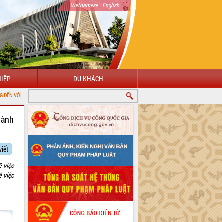
|
Vietnamese
English
IỆP
DU KHÁCH
 THÔNG TIN ĐIỆN TỬ TỈNH ĐẮK LẮK
hành
viết
 việc
 việc