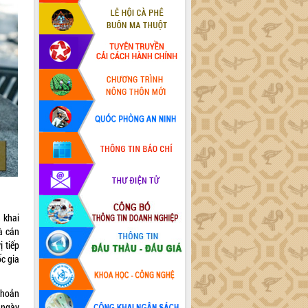
 khai
à cán
 tiếp
ốc gia
khoản
 ngày