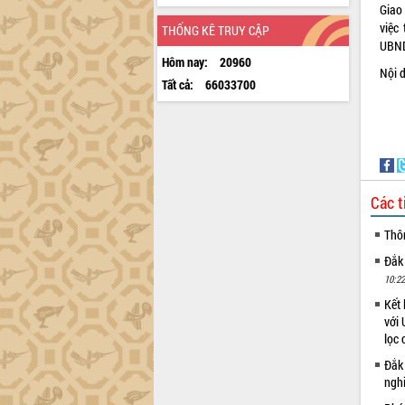
Giao
việc
THỐNG KÊ TRUY CẬP
UBND
Hôm nay:
20960
Nội d
Tất cả:
66033700
Các t
Thô
Đắk
10:22
Kết 
với 
lọc 
Đắk
ngh