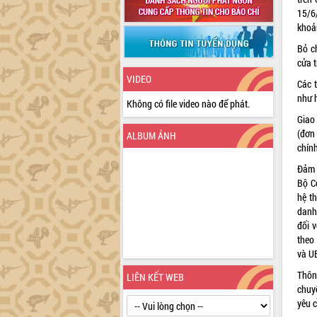
15/6
khoản
Bỏ c
cửa 
VIDEO
Các 
như 
Không có file video nào để phát.
Giao
(đơn
ALBUM ẢNH
chính
Đảm b
Bộ Cô
hệ t
danh
đối v
theo
và U
Thông
LIÊN KẾT WEB
chuy
yêu 