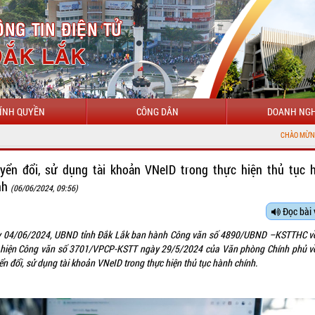
ÍNH QUYỀN
CÔNG DÂN
DOANH NGH
CHÀO MỪNG ĐẾN VỚI CỔNG
yển đổi, sử dụng tài khoản VNeID trong thực hiện thủ tục 
nh
(06/06/2024, 09:56)
Đọc bài 
 04/06/2024, UBND tỉnh Đắk Lắk ban hành Công văn số 4890/UBND –KSTTHC về
 hiện Công văn số 3701/VPCP-KSTT ngày 29/5/2024 của Văn phòng Chính phủ về
n đổi, sử dụng tài khoản VNeID trong thực hiện thủ tục hành chính.