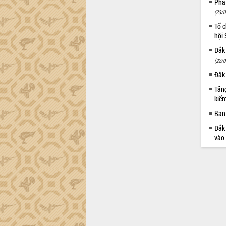
Phá
(23/0
Tổ c
hội
Đắk 
(22/0
Đắk 
Tăng
kiếm
Ban 
Đắk 
vào