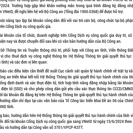
/2024. Trường hợp gặp khó khăn vướng mắc trong quá trình đăng ký, đăng nhậ
 VNeID, đề nghị liên hệ với Bộ Công an (Tổng đài 1900.0368) để được hỗ trợ.
hức năng tạo lập tài khoản công dân đối với vai trò cán bộ, công chức tại bộ phậ
trên Cổng Dịch vụ công quốc gia.
tài khoản của tổ chức, doanh nghiệp trên Cổng Dịch vụ công quốc gia duy trì, sử
hiện nay và được chuyển đổi sau khi có văn bản hướng dẫn của Bộ Công an.
 Sở Thông tin và Truyền thông chủ trì, phối hợp với Công an tỉnh, Viễn thông Đắ
 vị cho thuê dịch vụ công nghệ thông tin Hệ thống Thông tin giải quyết thủ tục
 tỉnh) và các đơn vị liên quan:
ảo các điều kiện cần thiết đề xuất Cục cảnh sát quản lý hành chính về trật tự xã
ng an triển khai kết nối Hệ thống Thông tin giải quyết thủ tục hành chính của tỉ
hống định danh và xác thực điện tử, tích hợp tính năng đăng nhập bằng tài khoản
 điện tử (SSO) và cho phép công dân gửi yêu cầu xác thực thông tin CCCD/CMND
ới tài khoản đã đăng ký trên Hệ thống Thông tin giải quyết thủ tục hành chính củ
 hướng dẫn chỉ đạo tại các văn bản của Tổ Công tác triển khai Đề án 06 của Chín
BND tỉnh.
 báo, hướng dẫn trên Hệ thống thông tin giải quyết thủ tục hành chính của tỉnh v
ển đổi tài khoản Cổng Dịch vụ công quốc gia sang VNeID từ ngày 15/6/2024 theo
cầu và hướng dẫn tại Công văn số 3701/VPCP-KSTT.