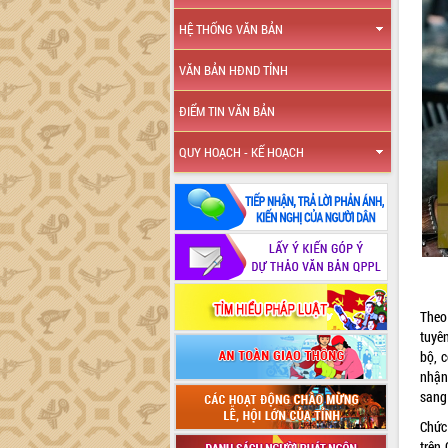
HỆ THỐNG VĂN BẢN
VĂN BẢN HĐND TỈNH
ĐIỂM TIN VĂN BẢN
QUY HOẠCH - KẾ HOẠCH
Theo
tuyê
bộ, 
nhận,
sang
Chức
trên