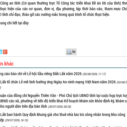
 Công an tỉnh (Cơ quan thường trực Tổ Công tác triển khai Đề án 06 của tỉnh) the
 thực hiện của các cơ quan, đơn vị, địa phương, kịp thời báo cáo, tham mưu Chủ
 tỉnh chỉ đạo, tháo gỡ các vướng mắc trong quá trình tổ chức thực hiện.
ung chi tiết
tại đây
In
in khác
ng cáo báo chí về Lễ hội Sầu riêng Đắk Lắk năm 2026
(05/08/2026, 11:17)
 Lắk tổ chức Lễ mít tinh hưởng ứng Ngày An ninh mạng Việt Nam năm 2026
(03/08/2
)
luận của đồng chí Nguyễn Thiên Văn - Phó Chủ tịch UBND tỉnh tại cuộc họp trực tu
UBND các xã, phường về tiến độ triển khai Kế hoạch khám sức khỏe định kỳ, khám 
cho người dân trên địa bàn tỉnh
(30/07/2026, 08:26)
 Lắk ban hành Quy định khung giá cho thuê nhà lưu trú công nhân trong khu công
iệp
(29/07/2026, 16:15)