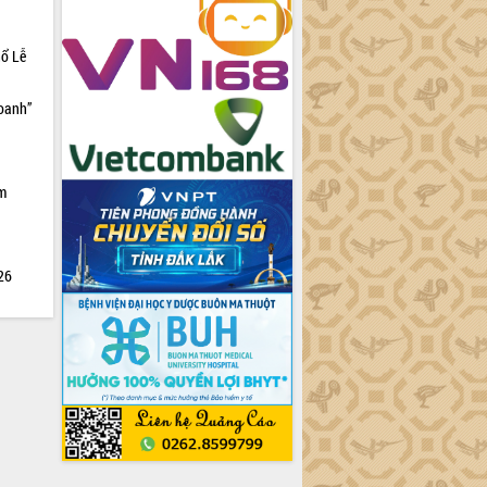
hổ Lễ
doanh”
ìm
026