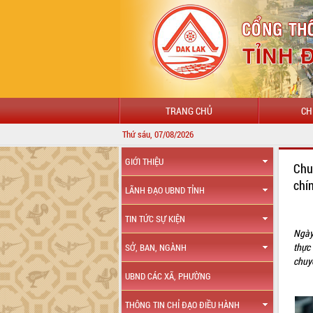
TRANG CHỦ
CH
Thứ sáu, 07/08/2026
GIỚI THIỆU
Chu
chí
LÃNH ĐẠO UBND TỈNH
TIN TỨC SỰ KIỆN
Ngày
thực
SỞ, BAN, NGÀNH
chuyể
UBND CÁC XÃ, PHƯỜNG
THÔNG TIN CHỈ ĐẠO ĐIỀU HÀNH