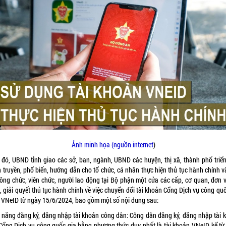
Ảnh minh họa (nguồn internet
)
 đó, UBND tỉnh giao các sở, ban, ngành, UBND các huyện, thị xã, thành phố triển
n truyền, phổ biến, hướng dẫn cho tổ chức, cá nhân thực hiện thủ tục hành chính v
công chức, viên chức, người lao động tại Bộ phận một cửa các cấp, cơ quan, đơn vị
 giải quyết thủ tục hành chính về việc chuyển đổi tài khoản Cổng Dịch vụ công qu
 VNeID từ ngày 15/6/2024, bao gồm một số nội dung sau:
 năng đăng ký, đăng nhập tài khoản công dân: Công dân đăng ký, đăng nhập tài 
 Cổng Dịch vụ công quốc gia bằng phương thức duy nhất là tài khoản VNeID kể từ