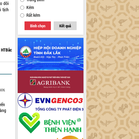
o dõi
Kém
 tịch
Rất kém
Bình chọn
Kết quả
HTBắc
026,
yến
sàng