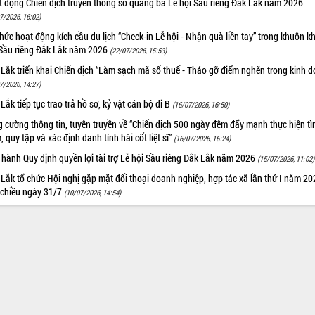
t động Chiến dịch truyền thông số quảng bá Lễ hội Sầu riêng Đắk Lắk năm 2026
7/2026, 16:02)
hức hoạt động kích cầu du lịch “Check-in Lễ hội - Nhận quà liền tay” trong khuôn k
 Sầu riêng Đắk Lắk năm 2026
(22/07/2026, 15:53)
Lắk triển khai Chiến dịch “Làm sạch mã số thuế - Tháo gỡ điểm nghẽn trong kinh 
7/2026, 14:27)
Lắk tiếp tục trao trả hồ sơ, kỷ vật cán bộ đi B
(16/07/2026, 16:50)
 cường thông tin, tuyên truyền về “Chiến dịch 500 ngày đêm đẩy mạnh thực hiện t
, quy tập và xác định danh tính hài cốt liệt sĩ”
(16/07/2026, 16:24)
hành Quy định quyền lợi tài trợ Lễ hội Sầu riêng Đắk Lắk năm 2026
(15/07/2026, 11:02)
Lắk tổ chức Hội nghị gặp mặt đối thoại doanh nghiệp, hợp tác xã lần thứ I năm 2
 chiều ngày 31/7
(10/07/2026, 14:54)