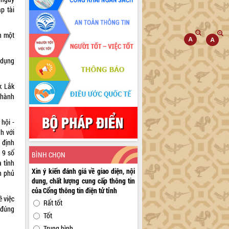
p tài
n một
 dụng
k Lắk
 hành
 hội -
nh với
 định
 9 số
BÌNH CHỌN
a tỉnh
Xin ý kiến đánh giá về giao diện, nội
h phủ
dung, chất lượng cung cấp thông tin
của Cổng thông tin điện tử tỉnh
ề việc
Rất tốt
 đúng
Tốt
Trung bình