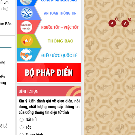
ối với
, chợ,
im Bảo
026,
yến
sàng
BÌNH CHỌN
Xin ý kiến đánh giá về giao diện, nội
dung, chất lượng cung cấp thông tin
của Cổng thông tin điện tử tỉnh
Rất tốt
hổ Lễ
Tốt
Trung bình