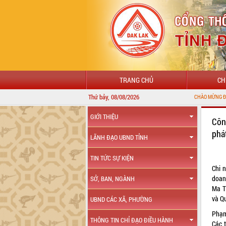
TRANG CHỦ
CH
Thứ bảy, 08/08/2026
CHÀO MỪNG ĐẾN VỚI CỔNG T
GIỚI THIỆU
Côn
phá
LÃNH ĐẠO UBND TỈNH
TIN TỨC SỰ KIỆN
Chi 
doanh
SỞ, BAN, NGÀNH
Ma T
và Q
UBND CÁC XÃ, PHƯỜNG
Phạm
THÔNG TIN CHỈ ĐẠO ĐIỀU HÀNH
Các t