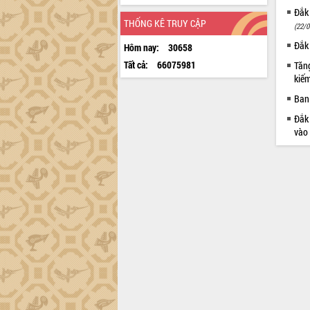
Đắk 
THỐNG KÊ TRUY CẬP
(22/0
Đắk 
Hôm nay:
30658
Tất cả:
66075981
Tăng
kiếm
Ban 
Đắk 
vào