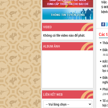
Việc 
S-Wif
bệnh
VIDEO
Các t
Không có file video nào để phát.
Thô
ALBUM ẢNH
Đắk
10:22
Kết 
với 
lọc 
Đắk
ngh
Phá
LIÊN KẾT WEB
(23/0
Tổ c
hội