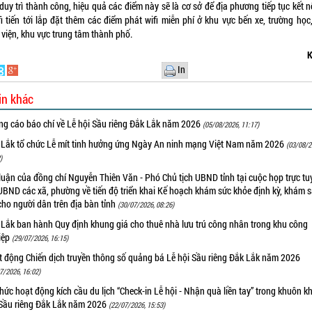
duy trì thành công, hiệu quả các điểm này sẽ là cơ sở để địa phương tiếp tục kết n
i tiến tới lắp đặt thêm các điểm phát wifi miễn phí ở khu vực bến xe, trường học
 viện, khu vực trung tâm thành phố.
K
In
in khác
ng cáo báo chí về Lễ hội Sầu riêng Đắk Lắk năm 2026
(05/08/2026, 11:17)
 Lắk tổ chức Lễ mít tinh hưởng ứng Ngày An ninh mạng Việt Nam năm 2026
(03/08/2
)
luận của đồng chí Nguyễn Thiên Văn - Phó Chủ tịch UBND tỉnh tại cuộc họp trực tu
UBND các xã, phường về tiến độ triển khai Kế hoạch khám sức khỏe định kỳ, khám 
cho người dân trên địa bàn tỉnh
(30/07/2026, 08:26)
 Lắk ban hành Quy định khung giá cho thuê nhà lưu trú công nhân trong khu công
iệp
(29/07/2026, 16:15)
t động Chiến dịch truyền thông số quảng bá Lễ hội Sầu riêng Đắk Lắk năm 2026
7/2026, 16:02)
hức hoạt động kích cầu du lịch “Check-in Lễ hội - Nhận quà liền tay” trong khuôn k
 Sầu riêng Đắk Lắk năm 2026
(22/07/2026, 15:53)