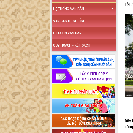
Lễ hộ
HỆ THỐNG VĂN BẢN
VĂN BẢN HĐND TỈNH
ĐIỂM TIN VĂN BẢN
QUY HOẠCH - KẾ HOẠCH
Đây 
năng