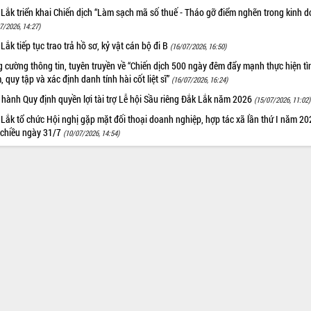
Lắk triển khai Chiến dịch “Làm sạch mã số thuế - Tháo gỡ điểm nghẽn trong kinh 
7/2026, 14:27)
Lắk tiếp tục trao trả hồ sơ, kỷ vật cán bộ đi B
(16/07/2026, 16:50)
 cường thông tin, tuyên truyền về “Chiến dịch 500 ngày đêm đẩy mạnh thực hiện t
, quy tập và xác định danh tính hài cốt liệt sĩ”
(16/07/2026, 16:24)
hành Quy định quyền lợi tài trợ Lễ hội Sầu riêng Đắk Lắk năm 2026
(15/07/2026, 11:02)
Lắk tổ chức Hội nghị gặp mặt đối thoại doanh nghiệp, hợp tác xã lần thứ I năm 2
 chiều ngày 31/7
(10/07/2026, 14:54)