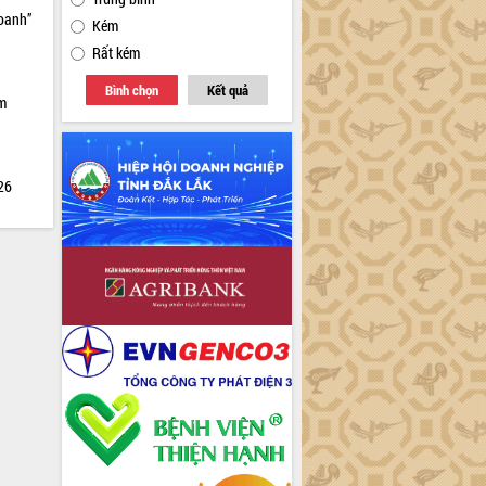
doanh”
Kém
Rất kém
Bình chọn
Kết quả
ìm
026