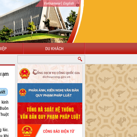
|
Vietnamese
English
IỆP
DU KHÁCH
trạm
viết
 kinh
ê Buôn
Thuột
 lúc.
au khi