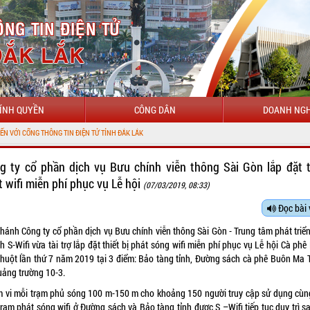
ÍNH QUYỀN
CÔNG DÂN
DOANH NGH
HÔNG TIN ĐIỆN TỬ TỈNH ĐẮK LẮK
g ty cổ phần dịch vụ Bưu chính viễn thông Sài Gòn lắp đặt 
t wifi miễn phí phục vụ Lễ hội
(07/03/2019, 08:33)
Đọc bài 
nhánh Công ty cổ phần dịch vụ Bưu chính viễn thông Sài Gòn - Trung tâm phát triển
 S-Wifi vừa tài trợ lắp đặt thiết bị phát sóng wifi miễn phí phục vụ Lễ hội Cà ph
huột lần thứ 7 năm 2019 tại 3 điểm: Bảo tàng tỉnh, Đường sách cà phê Buôn Ma 
uảng trường 10-3.
 vi mỗi trạm phủ sóng 100 m-150 m cho khoảng 150 người truy cập sử dụng cùng
rạm phát sóng wifi ở Đường sách và Bảo tàng tỉnh được S –Wifi tiếp tục duy trì s