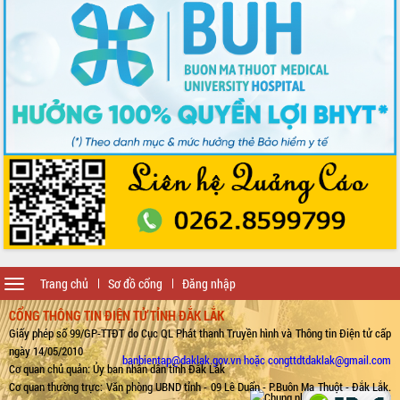
Toggle
Trang chủ
Sơ đồ cổng
Đăng nhập
navigation
CỔNG THÔNG TIN ĐIỆN TỬ TỈNH ĐẮK LẮK
Giấy phép số 99/GP-TTĐT do Cục QL Phát thanh Truyền hình và Thông tin Điện tử cấp
ngày 14/05/2010
banbientap@daklak.gov.vn hoặc congttdtdaklak@gmail.com
Cơ quan chủ quản: Ủy ban nhân dân tỉnh Đắk Lắk
Cơ quan thường trực: Văn phòng UBND tỉnh - 09 Lê Duẩn - P.Buôn Ma Thuột - Đắk Lắk.