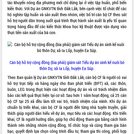
tác khuyến nông địa phương mới chỉ dừng lại ở việc tập huấn, phổ biến
Tất cả:
66023051
kiến thức. Với Dự án GNKVTN tỉnh Đắk Lắk, bên cạnh việc tổ chức để các
hộ nghèo tập huấn và sản xuất theo nhóm, việc bố trí cán bộ CF theo sát
hỗ trợ người dân trong suốt quá trình thực hành sản xuất là yếu tố quan
trọng hàng đầu để các kiến thức khoa học kỹ thuật được vận dụng vào
thực tiễn sản xuất của bà con.
Cán bộ hỗ trợ cộng đồng (bìa phải) giám sát Tiểu dự án sinh kế nuôi bò
thôn Dự, xã Ia Lốp, huyện Ea Súp.
Theo Ban quản lý Dự án GNKVTN tỉnh Đắk Lắk, cán bộ CF là người có vai
hỗ trợ trực tiếp và hàng ngày cho Ban phát triển (BPT) xã, các thôn,
buôn, LEG trong thực hiện các hoạt động dự án và có trách nhiệm đảm
bảo các kết quả thực hiện tại cơ sở. Sau hơn 1 năm hoạt động, cả 25 cán
bộ CF tại 25 xã đều làm tốt vai trò, trách nhiệm của mình. Khi dự án
chuẩn bị triển khai, cán bộ CF là người đến từng nhà tuyên truyền, giải
thích giúp người dân hiểu về dự án, mục tiêu và các hoạt động. Khi triển
khai, CF là người hướng dẫn, giúp họ chủ động tham gia bằng cách hình
thành nên những nhóm cộng đồng, tổ chức họp và cùng tham gia bàn
bạc, quyết định lựa chọn công trình đầu tư, tham gia thi công, phối hợp