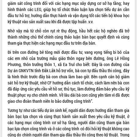
giám sát công trình đối với các hạng mục xây dựng cơ sở hạ tầng; hay
hình thành các LEG, giúp họ tổ chức thảo luận lựa chọn tiểu dự án cần
đầu tư hỗ trợ, hướng dẫn thực hành và vận dụng tốt các tiến bộ khoa học
kỹ thuật vào sản xuất sau khi đã được tập huấn .v.v.
Nhờ vậy mà từ chỗ còn rụt rè thụ động, hầu hết các hộ nghèo đã trở
thành những chủ thể chính cùng thảo luận bàn bạc quyết định và cùng
tham gia thực hiện các hạng mục đầu tư trên địa bàn.
Đi trên con đường bê tông mới được đầu tư, vang vọng tiếng bi bô của
các em nhỏ của trường mẫu giáo thôn ngay bên đường, ông Lê Hồng
Phương, thôn trưởng thôn 1, xã Ea Trul cho biết: Đây là con đường của
Dự án GNKVTN tỉnh Đắk Lắk hỗ trợ vốn, bà con tự đấu thầu thi công, đây
là hình thức trước đây bà con chưa làm bao giờ. Bên cạnh cán bộ giám
sát hỗ trợ kỹ thuật, nhờ CF hướng dẫn cách tổ chức, cách làm nên bà con
đã đáp ứng các yêu cầu về hồ sơ, thủ tục, làm đường đảm bảo yêu cầu kỹ
thuật phục vụ cho chính mình. Về lâu dài bà con cũng yên tâm vì đã được
giao cho đoàn thanh niên lo bảo dưỡng công trình”.
Tương tự như các tiểu dự án sinh kế, người dân được hướng dẫn tham gia
bàn bạc lựa chọn và cùng thực hành sản xuất theo yêu cầu kỹ thuật, ở
các hạng mục công trình cơ sở hạ tầng, người dân cũng tham gia bàn
bạc lựa chọn công trình và ở các công trình có đòi hỏi kỹ thuật không cao
cũng do chính người dân tham gia đấu thầu thi công theo kỹ thuật. Trong