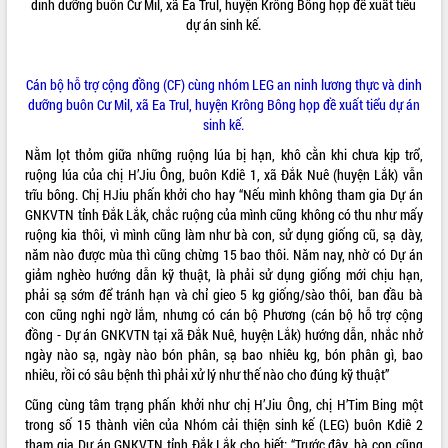
ĐIỂM TIN VĂN BẢN
​
QUY HOẠCH - KẾ HOẠCH
Cán bộ hỗ trợ cộng đồng (CF) cùng nhóm LEG an ninh lương thực và dinh
dưỡng buôn Cư Mil, xã Ea Trul, huyện Krông Bông họp đề xuất tiểu dự án
sinh kế.
Nằm lọt thỏm giữa những ruộng lúa bị hạn, khô cằn khi chưa kịp trổ,
ruộng lúa của chị H’Jiu Ông, buôn Kdiê 1, xã Đắk Nuê (huyện Lắk) vẫn
trĩu bông. Chị HJiu phấn khởi cho hay “Nếu mình không tham gia Dự án
GNKVTN tỉnh Đắk Lắk, chắc ruộng của mình cũng không có thu như mấy
ruộng kia thôi, vì mình cũng làm như bà con, sử dụng giống cũ, sạ dày,
năm nào được mùa thì cũng chừng 15 bao thôi. Năm nay, nhờ có Dự án
giảm nghèo hướng dẫn kỹ thuật, là phải sử dụng giống mới chịu hạn,
phải sạ sớm để tránh hạn và chỉ gieo 5 kg giống/sào thôi, ban đầu bà
con cũng nghi ngờ lắm, nhưng có cán bộ Phương (cán bộ hỗ trợ cộng
đồng - Dự án GNKVTN tại xã Đắk Nuê, huyện Lắk) hướng dẫn, nhắc nhở
ngày nào sạ, ngày nào bón phân, sạ bao nhiêu kg, bón phân gì, bao
nhiêu, rồi có sâu bệnh thì phải xử lý như thế nào cho đúng kỹ thuật”
Cũng cùng tâm trạng phấn khởi như chị H’Jiu Ông, chị H’Tim Bing một
trong số 15 thành viên của Nhóm cải thiện sinh kế (LEG) buôn Kdiê 2
tham gia Dự án GNKVTN tỉnh Đắk Lắk cho biết: “Trước đây, bà con cũng