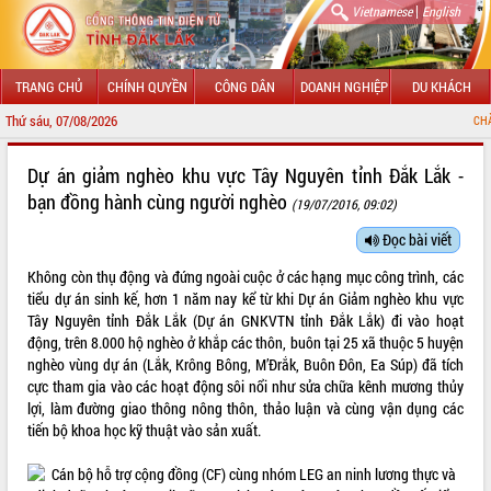
|
Vietnamese
English
TRANG CHỦ
CHÍNH QUYỀN
CÔNG DÂN
DOANH NGHIỆP
DU KHÁCH
Thứ sáu, 07/08/2026
CHÀO MỪNG ĐẾN VỚI
GIỚI THIỆU
Dự án giảm nghèo khu vực Tây Nguyên tỉnh Đắk Lắk -
bạn đồng hành cùng người nghèo
(19/07/2016, 09:02)
LÃNH ĐẠO UBND TỈNH
Đọc bài viết
TIN TỨC SỰ KIỆN
Không còn thụ động và đứng ngoài cuộc ở các hạng mục công trình, các
SỞ, BAN, NGÀNH
tiểu dự án sinh kế, hơn 1 năm nay kể từ khi Dự án Giảm nghèo khu vực
Tây Nguyên tỉnh Đắk Lắk (Dự án GNKVTN tỉnh Đắk Lắk) đi vào hoạt
UBND CÁC XÃ, PHƯỜNG
động, trên 8.000 hộ nghèo ở khắp các thôn, buôn tại 25 xã thuộc 5 huyện
nghèo vùng dự án (Lắk, Krông Bông, M’Đrắk, Buôn Đôn, Ea Súp) đã tích
cực tham gia vào các hoạt động sôi nổi như sửa chữa kênh mương thủy
THÔNG TIN CHỈ ĐẠO ĐIỀU HÀNH
lợi, làm đường giao thông nông thôn, thảo luận và cùng vận dụng các
tiến bộ khoa học kỹ thuật vào sản xuất.
HỆ THỐNG VĂN BẢN
VĂN BẢN HĐND TỈNH