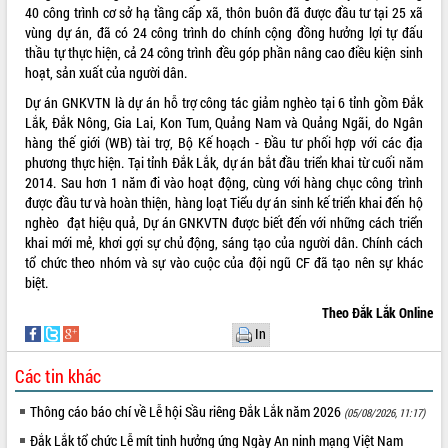
40 công trình cơ sở hạ tầng cấp xã, thôn buôn đã được đầu tư tại 25 xã
vùng dự án, đã có 24 công trình do chính cộng đồng hưởng lợi tự đấu
thầu tự thực hiện, cả 24 công trình đều góp phần nâng cao điều kiện sinh
hoạt, sản xuất của người dân.
Dự án GNKVTN là dự án hỗ trợ công tác giảm nghèo tại 6 tỉnh gồm Đắk
Lắk, Đắk Nông, Gia Lai, Kon Tum, Quảng Nam và Quảng Ngãi, do Ngân
hàng thế giới (WB) tài trợ, Bộ Kế hoạch - Đầu tư phối hợp với các địa
phương thực hiện. Tại tỉnh Đắk Lắk, dự án bắt đầu triển khai từ cuối năm
2014. Sau hơn 1 năm đi vào hoạt động, cùng với hàng chục công trình
được đầu tư và hoàn thiện, hàng loạt Tiểu dự án sinh kế triển khai đến hộ
nghèo đạt hiệu quả, Dự án GNKVTN được biết đến với những cách triển
khai mới mẻ, khơi gợi sự chủ động, sáng tạo của người dân. Chính cách
tổ chức theo nhóm và sự vào cuộc của đội ngũ CF đã tạo nên sự khác
biệt.
Theo Đắk Lắk Online
In
Các tin khác
Thông cáo báo chí về Lễ hội Sầu riêng Đắk Lắk năm 2026
(05/08/2026, 11:17)
Đắk Lắk tổ chức Lễ mít tinh hưởng ứng Ngày An ninh mạng Việt Nam