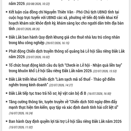
năm 2026
(03/08/2026, 10:22)
Kết luận của đồng chí Nguyễn Thiên Văn - Phó Chủ tịch UBND tỉnh tại
cuộc họp trực tuyến với UBND các xã, phường về tiến độ triển khai Kế
hoạch khám sức khỏe định kỳ, khám sàng lọc cho người dân trên địa bàn
tỉnh
(30/07/2026, 08:26)
Đắk Lắk ban hành Quy định khung giá cho thuê nhà lưu trú công nhân
trong khu công nghiệp
(29/07/2026, 16:15)
Phát động Chiến dịch truyền thông số quảng bá Lễ hội Sầu riêng Đắk Lắk
năm 2026
(23/07/2026, 16:02)
Tổ chức hoạt động kích cầu du lịch “Check-in Lễ hội - Nhận quà liền tay”
trong khuôn khổ Lễ hội Sầu riêng Đắk Lắk năm 2026
(22/07/2026, 15:53)
Đắk Lắk triển khai Chiến dịch “Làm sạch mã số thuế - Tháo gỡ điểm
nghẽn trong kinh doanh”
(22/07/2026, 14:27)
Đắk Lắk tiếp tục trao trả hồ sơ, kỷ vật cán bộ đi B
(16/07/2026, 16:50)
Tăng cường thông tin, tuyên truyền về “Chiến dịch 500 ngày đêm đẩy
mạnh thực hiện tìm kiếm, quy tập và xác định danh tính hài cốt liệt sĩ”
(16/07/2026, 16:24)
Ban hành Quy định quyền lợi tài trợ Lễ hội Sầu riêng Đắk Lắk năm 2026
(15/07/2026, 11:02)