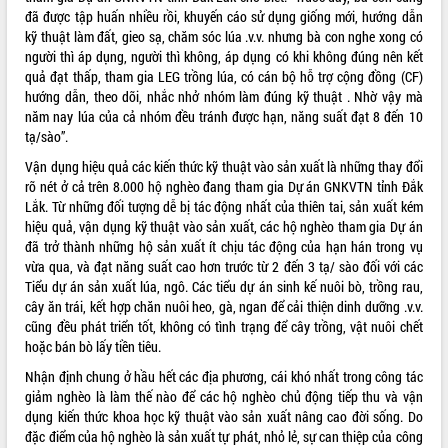
đã được tập huấn nhiều rồi, khuyến cáo sử dụng giống mới, hướng dẫn
VIDEO
kỹ thuật làm đất, gieo sạ, chăm sóc lúa .v.v. nhưng bà con nghe xong có
người thì áp dụng, người thì không, áp dụng có khi không đúng nên kết
Không có file video nào để phát.
quả đạt thấp, tham gia LEG trồng lúa, có cán bộ hỗ trợ cộng đồng (CF)
hướng dẫn, theo dõi, nhắc nhở nhóm làm đúng kỹ thuật . Nhờ vậy mà
ALBUM ẢNH
năm nay lúa của cả nhóm đều tránh được hạn, năng suất đạt 8 đến 10
tạ/sào”.
Vận dụng hiệu quả các kiến thức kỹ thuật vào sản xuất là những thay đổi
rõ nét ở cả trên 8.000 hộ nghèo đang tham gia Dự án GNKVTN tỉnh Đắk
Lắk. Từ những đối tượng dễ bị tác động nhất của thiên tai, sản xuất kém
hiệu quả, vận dụng kỹ thuật vào sản xuất, các hộ nghèo tham gia Dự án
đã trở thành những hộ sản xuất ít chịu tác động của hạn hán trong vụ
vừa qua, và đạt năng suất cao hơn trước từ 2 đến 3 tạ/ sào đối với các
Tiểu dự án sản xuất lúa, ngô. Các tiểu dự án sinh kế nuôi bò, trồng rau,
cây ăn trái, kết hợp chăn nuôi heo, gà, ngan để cải thiện dinh dưỡng .v.v.
LIÊN KẾT WEB
cũng đều phát triển tốt, không có tình trạng để cây trồng, vật nuôi chết
hoặc bán bò lấy tiền tiêu.
Nhận định chung ở hầu hết các địa phương, cái khó nhất trong công tác
giảm nghèo là làm thế nào để các hộ nghèo chủ động tiếp thu và vận
THỐNG KÊ TRUY CẬP
dụng kiến thức khoa học kỹ thuật vào sản xuất nâng cao đời sống. Do
đặc điểm của hộ nghèo là sản xuất tự phát, nhỏ lẻ, sự can thiệp của công
Hôm nay:
10311