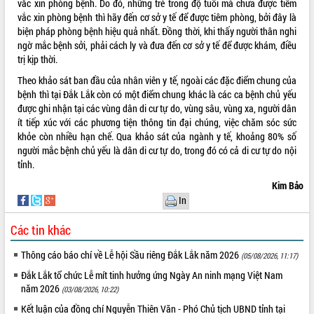
vắc xin phòng bệnh. Do đó, những trẻ trong độ tuổi mà chưa được tiêm
vắc xin phòng bệnh thì hãy đến cơ sở y tế để được tiêm phòng, bởi đây là
VIDEO
biện pháp phòng bệnh hiệu quả nhất. Đồng thời, khi thấy người thân nghi
Không có file video nào để phát.
ngờ mắc bệnh sởi, phải cách ly và đưa đến cơ sở y tế để được khám, điều
trị kịp thời.
ALBUM ẢNH
Theo khảo sát ban đầu của nhân viên y tế, ngoài các đặc điểm chung của
bệnh thì tại Đắk Lắk còn có một điểm chung khác là các ca bệnh chủ yếu
được ghi nhận tại các vùng dân di cư tự do, vùng sâu, vùng xa, người dân
ít tiếp xúc với các phương tiện thông tin đại chúng, việc chăm sóc sức
khỏe còn nhiều hạn chế. Qua khảo sát của ngành y tế, khoảng 80% số
người mắc bệnh chủ yếu là dân di cư tự do, trong đó có cả di cư tự do nội
tỉnh.
Kim Bảo
In
LIÊN KẾT WEB
Các tin khác
Thông cáo báo chí về Lễ hội Sầu riêng Đắk Lắk năm 2026
(05/08/2026, 11:17)
Đắk Lắk tổ chức Lễ mít tinh hưởng ứng Ngày An ninh mạng Việt Nam
THỐNG KÊ TRUY CẬP
năm 2026
(03/08/2026, 10:22)
Hôm nay:
21090
Kết luận của đồng chí Nguyễn Thiên Văn - Phó Chủ tịch UBND tỉnh tại