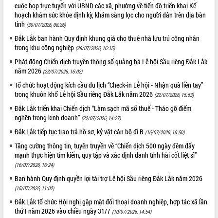
cuộc họp trực tuyến với UBND các xã, phường về tiến độ triển khai Kế
Tất cả:
66106758
hoạch khám sức khỏe định kỳ, khám sàng lọc cho người dân trên địa bàn
tỉnh
(30/07/2026, 08:26)
Đắk Lắk ban hành Quy định khung giá cho thuê nhà lưu trú công nhân
trong khu công nghiệp
(29/07/2026, 16:15)
Phát động Chiến dịch truyền thông số quảng bá Lễ hội Sầu riêng Đắk Lắk
năm 2026
(23/07/2026, 16:02)
Tổ chức hoạt động kích cầu du lịch “Check-in Lễ hội - Nhận quà liền tay”
trong khuôn khổ Lễ hội Sầu riêng Đắk Lắk năm 2026
(22/07/2026, 15:53)
Đắk Lắk triển khai Chiến dịch “Làm sạch mã số thuế - Tháo gỡ điểm
nghẽn trong kinh doanh”
(22/07/2026, 14:27)
Đắk Lắk tiếp tục trao trả hồ sơ, kỷ vật cán bộ đi B
(16/07/2026, 16:50)
Tăng cường thông tin, tuyên truyền về “Chiến dịch 500 ngày đêm đẩy
mạnh thực hiện tìm kiếm, quy tập và xác định danh tính hài cốt liệt sĩ”
(16/07/2026, 16:24)
Ban hành Quy định quyền lợi tài trợ Lễ hội Sầu riêng Đắk Lắk năm 2026
(15/07/2026, 11:02)
Đắk Lắk tổ chức Hội nghị gặp mặt đối thoại doanh nghiệp, hợp tác xã lần
thứ I năm 2026 vào chiều ngày 31/7
(10/07/2026, 14:54)