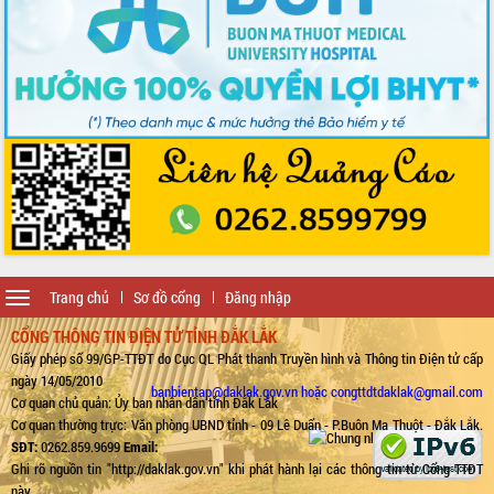
Toggle
Trang chủ
Sơ đồ cổng
Đăng nhập
navigation
CỔNG THÔNG TIN ĐIỆN TỬ TỈNH ĐẮK LẮK
Giấy phép số 99/GP-TTĐT do Cục QL Phát thanh Truyền hình và Thông tin Điện tử cấp
ngày 14/05/2010
banbientap@daklak.gov.vn hoặc congttdtdaklak@gmail.com
Cơ quan chủ quản: Ủy ban nhân dân tỉnh Đắk Lắk
Cơ quan thường trực: Văn phòng UBND tỉnh - 09 Lê Duẩn - P.Buôn Ma Thuột - Đắk Lắk.
SĐT:
0262.859.9699
Email:
Ghi rõ nguồn tin "http://daklak.gov.vn" khi phát hành lại các thông tin từ Cổng TTĐT
này