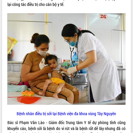
lại công tác điều trị cho cán bộ y tế.
ĐIỂM TIN VĂN BẢN
QUY HOẠCH - KẾ HOẠCH
Bệnh nhân điều trị sởi tại Bệnh viện đa khoa vùng Tây Nguyên
Bác sĩ Phạm Văn Lào - Giám đốc Trung tâm Y tế dự phòng tỉnh cũng
khuyến cáo, bệnh sởi là bệnh do vi rút và là bệnh rất dễ lây nhưng đã có