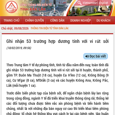
|
Vietnamese
English
TRANG CHỦ
CHÍNH QUYỀN
CÔNG DÂN
DOANH NGHIỆP
DU KHÁCH
Chủ nhật, 09/08/2026
 VỚI CỔNG THÔNG TIN ĐIỆN TỬ TỈNH ĐẮK LẮK
GIỚI THIỆU
Ghi nhận 53 trường hợp dương tính với vi rút sởi
(18/02/2019, 09:56)
LÃNH ĐẠO UBND TỈNH
Đọc bài viết
TIN TỨC SỰ KIỆN
Theo Trung tâm Y tế dự phòng tỉnh, tính từ đầu năm đến nay, toàn tỉnh đã
SỞ, BAN, NGÀNH
ghi nhận 53 trường hợp dương tính với vi rút sởi tại 8 huyện, thành phố,
gồm TP. Buôn Ma Thuột (18 ca), huyện Ea H’leo (12 ca), Krông Bông (9
UBND CÁC XÃ, PHƯỜNG
ca), Cư M’gar (8 ca), M’Đrắk (3 ca) và các huyện Krông Ana, Krông Pắc,
Lắk (mỗi huyện 1 ca).
THÔNG TIN CHỈ ĐẠO ĐIỀU HÀNH
Trước diễn biến phức tạp của bệnh sởi, để ngăn chặn bệnh lây lan rộng
trong cộng đồng, ngành Y tế đã triển khai truyền thông rộng rãi; thống kê
HỆ THỐNG VĂN BẢN
các đối tượng chưa được tiêm vắc xin phòng bệnh và tiến hành tiêm
chủng, nhất là với những địa bàn nguy cơ cao thì triển khai tiêm phòng
VĂN BẢN HĐND TỈNH
chủ động; tổ chức hệ thống khu vực cách ly tại các bệnh viện, tập huấn