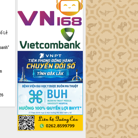
hổ Lễ
doanh”
ìm
026