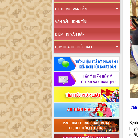
HỆ THỐNG VĂN BẢN
VĂN BẢN HĐND TỈNH
ĐIỂM TIN VĂN BẢN
QUY HOẠCH - KẾ HOẠCH
Cán 
Bệnh
huyệ
nuốt