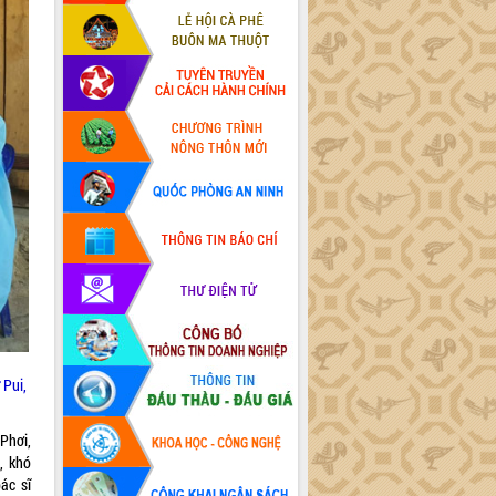
 Pui,
Phơi,
, khó
ác sĩ