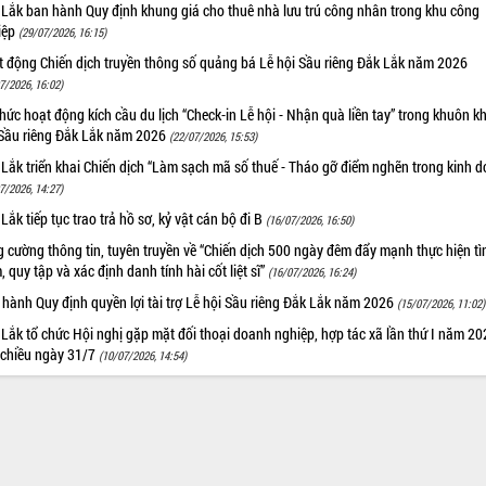
 Lắk ban hành Quy định khung giá cho thuê nhà lưu trú công nhân trong khu công
iệp
(29/07/2026, 16:15)
t động Chiến dịch truyền thông số quảng bá Lễ hội Sầu riêng Đắk Lắk năm 2026
7/2026, 16:02)
hức hoạt động kích cầu du lịch “Check-in Lễ hội - Nhận quà liền tay” trong khuôn k
 Sầu riêng Đắk Lắk năm 2026
(22/07/2026, 15:53)
Lắk triển khai Chiến dịch “Làm sạch mã số thuế - Tháo gỡ điểm nghẽn trong kinh 
7/2026, 14:27)
Lắk tiếp tục trao trả hồ sơ, kỷ vật cán bộ đi B
(16/07/2026, 16:50)
 cường thông tin, tuyên truyền về “Chiến dịch 500 ngày đêm đẩy mạnh thực hiện t
, quy tập và xác định danh tính hài cốt liệt sĩ”
(16/07/2026, 16:24)
hành Quy định quyền lợi tài trợ Lễ hội Sầu riêng Đắk Lắk năm 2026
(15/07/2026, 11:02)
Lắk tổ chức Hội nghị gặp mặt đối thoại doanh nghiệp, hợp tác xã lần thứ I năm 2
 chiều ngày 31/7
(10/07/2026, 14:54)