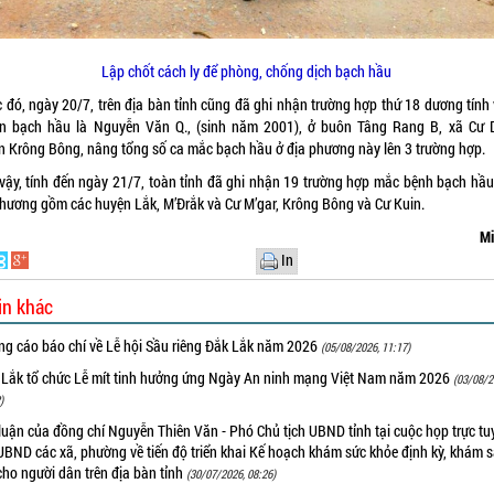
Lập chốt cách ly để phòng, chống dịch bạch hầu
 đó, ngày 20/7, trên địa bàn tỉnh cũng đã ghi nhận trường hợp thứ 18 dương tính 
n bạch hầu là Nguyễn Văn Q., (sinh năm 2001), ở buôn Tâng Rang B, xã Cư 
n Krông Bông, nâng tổng số ca mắc bạch hầu ở địa phương này lên 3 trường hợp.
vậy, tính đến ngày 21/7, toàn tỉnh đã ghi nhận 19 trường hợp mắc bệnh bạch hầu 
phương gồm các huyện Lắk, M’Đrắk và Cư M’gar, Krông Bông và Cư Kuin.
Mi
In
in khác
ng cáo báo chí về Lễ hội Sầu riêng Đắk Lắk năm 2026
(05/08/2026, 11:17)
 Lắk tổ chức Lễ mít tinh hưởng ứng Ngày An ninh mạng Việt Nam năm 2026
(03/08/2
)
luận của đồng chí Nguyễn Thiên Văn - Phó Chủ tịch UBND tỉnh tại cuộc họp trực tu
UBND các xã, phường về tiến độ triển khai Kế hoạch khám sức khỏe định kỳ, khám 
cho người dân trên địa bàn tỉnh
(30/07/2026, 08:26)