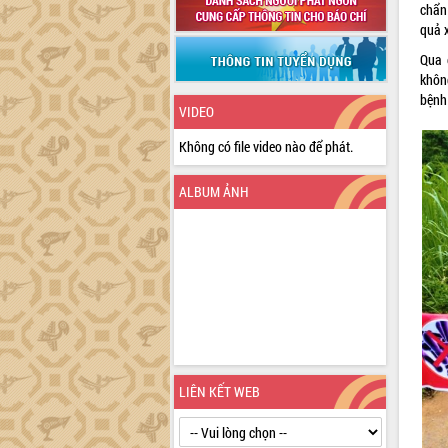
chẩn
quả 
Qua 
khôn
bệnh
VIDEO
Không có file video nào để phát.
ALBUM ẢNH
LIÊN KẾT WEB