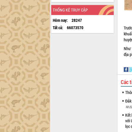
THỐNG KÊ TRUY CẬP
Hôm nay:
28247
Tất cả:
66073570
Trước
khuẩ
huyệ
Như 
địa 
Các t
Thô
Đắk
10:22
Kết 
với 
lọc 