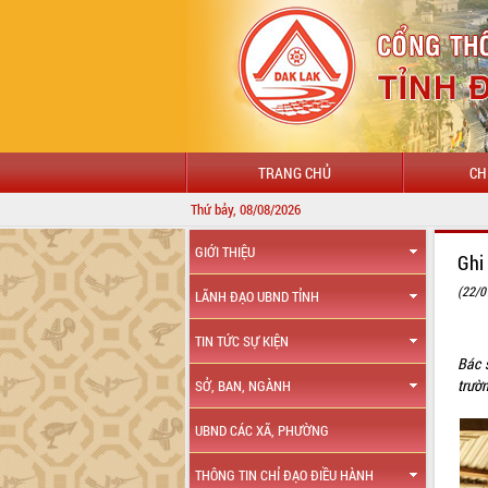
TRANG CHỦ
CH
Thứ bảy, 08/08/2026
GIỚI THIỆU
Ghi
(22/0
LÃNH ĐẠO UBND TỈNH
TIN TỨC SỰ KIỆN
Bác 
trườ
SỞ, BAN, NGÀNH
UBND CÁC XÃ, PHƯỜNG
THÔNG TIN CHỈ ĐẠO ĐIỀU HÀNH