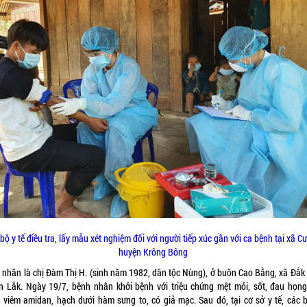
bộ y tế điều tra, lấy mẫu xét nghiệm đối với người tiếp xúc gần với ca bệnh tại xã Cư
huyện Krông Bông
 nhân là chị Đàm Thị H. (sinh năm 1982, dân tộc Nùng), ở buôn Cao Bằng, xã Đắk 
n Lắk. Ngày 19/7, bệnh nhân khởi bệnh với triệu chứng mệt mỏi, sốt, đau họng
, viêm amidan, hạch dưới hàm sưng to, có giả mạc. Sau đó, tại cơ sở y tế, các b