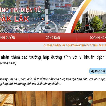
ÍNH QUYỀN
CÔNG DÂN
DOANH NGH
CHÀO MỪNG ĐẾN VỚI CỔNG THÔNG TIN ĐIỆN TỬ TỈNH ĐẮK LẮK
 nhận thêm các trường hợp dương tính với vi khuẩn bạch
7/2020, 09:00)
Đọc bài 
sĩ Nay Phi La - Giám đốc Sở Y tế Đắk Lắk cho biết, trên địa bàn tỉnh vừa ghi nhận
ng hợp thứ 19 dương tính với vi khuẩn bạch hầu.