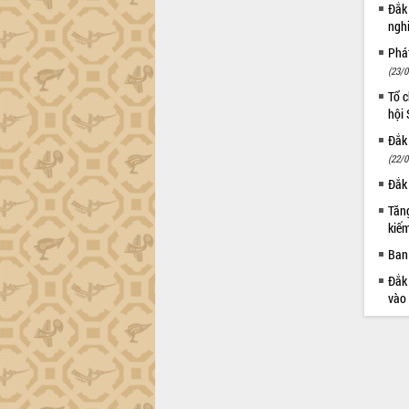
Đắk
ngh
Phá
(23/0
Tổ c
hội
Đắk 
(22/0
Đắk 
Tăng
kiếm
Ban 
Đắk 
vào