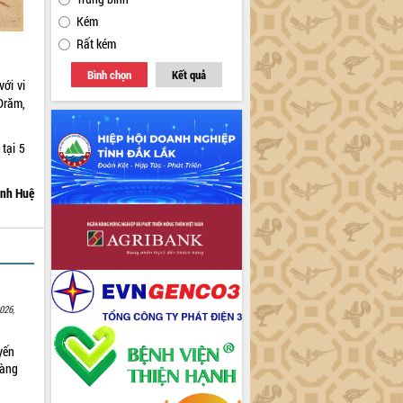
Kém
Rất kém
Bình chọn
Kết quả
với vi
Drăm,
tại 5
nh Huệ
026,
yến
sàng