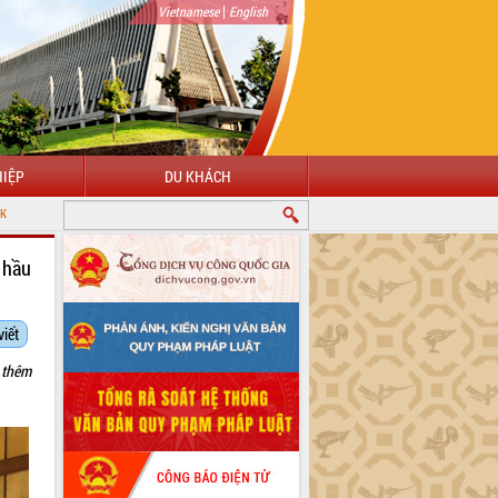
|
Vietnamese
English
IỆP
DU KHÁCH
 hầu
viết
 thêm