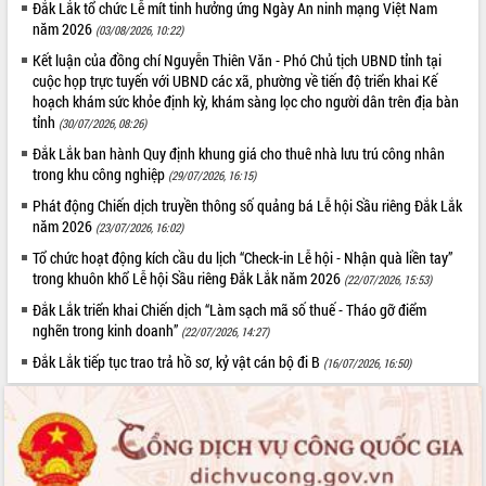
Đắk Lắk tổ chức Lễ mít tinh hưởng ứng Ngày An ninh mạng Việt Nam
năm 2026
(03/08/2026, 10:22)
Kết luận của đồng chí Nguyễn Thiên Văn - Phó Chủ tịch UBND tỉnh tại
cuộc họp trực tuyến với UBND các xã, phường về tiến độ triển khai Kế
hoạch khám sức khỏe định kỳ, khám sàng lọc cho người dân trên địa bàn
tỉnh
(30/07/2026, 08:26)
Đắk Lắk ban hành Quy định khung giá cho thuê nhà lưu trú công nhân
trong khu công nghiệp
(29/07/2026, 16:15)
Phát động Chiến dịch truyền thông số quảng bá Lễ hội Sầu riêng Đắk Lắk
năm 2026
(23/07/2026, 16:02)
Tổ chức hoạt động kích cầu du lịch “Check-in Lễ hội - Nhận quà liền tay”
trong khuôn khổ Lễ hội Sầu riêng Đắk Lắk năm 2026
(22/07/2026, 15:53)
Đắk Lắk triển khai Chiến dịch “Làm sạch mã số thuế - Tháo gỡ điểm
nghẽn trong kinh doanh”
(22/07/2026, 14:27)
Đắk Lắk tiếp tục trao trả hồ sơ, kỷ vật cán bộ đi B
(16/07/2026, 16:50)