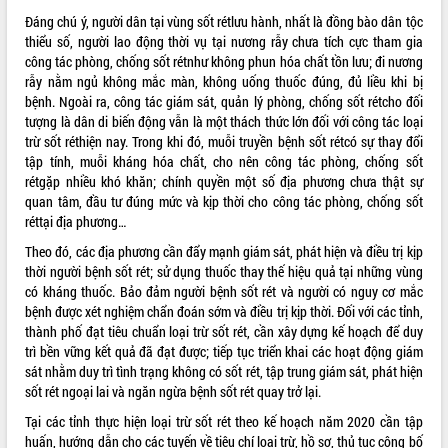
Đáng chú ý, người dân tại vùng sốt rétlưu hành, nhất là đồng bào dân tộc
VIDEO
thiểu số, người lao động thời vụ tại nương rẫy chưa tích cực tham gia
công tác phòng, chống sốt rétnhư không phun hóa chất tồn lưu; đi nương
Không có file video nào để phát.
rẫy nằm ngủ không mắc màn, không uống thuốc đúng, đủ liều khi bị
bệnh. Ngoài ra, công tác giám sát, quản lý phòng, chống sốt rétcho đối
ALBUM ẢNH
tượng là dân di biến động vẫn là một thách thức lớn đối với công tác loại
trừ sốt réthiện nay. Trong khi đó, muỗi truyền bệnh sốt rétcó sự thay đổi
tập tính, muỗi kháng hóa chất, cho nên công tác phòng, chống sốt
rétgặp nhiều khó khăn; chính quyền một số địa phương chưa thật sự
quan tâm, đầu tư đúng mức và kịp thời cho công tác phòng, chống sốt
réttại địa phương…
Theo đó, các địa phương cần đẩy mạnh giám sát, phát hiện và điều trị kịp
thời người bệnh sốt rét; sử dụng thuốc thay thế hiệu quả tại những vùng
có kháng thuốc. Bảo đảm người bệnh sốt rét và người có nguy cơ mắc
LIÊN KẾT WEB
bệnh được xét nghiệm chẩn đoán sớm và điều trị kịp thời. Đối với các tỉnh,
thành phố đạt tiêu chuẩn loại trừ sốt rét, cần xây dựng kế hoạch để duy
trì bền vững kết quả đã đạt được; tiếp tục triển khai các hoạt động giám
sát nhằm duy trì tình trạng không có sốt rét, tập trung giám sát, phát hiện
sốt rét ngoại lai và ngăn ngừa bệnh sốt rét quay trở lại.
THỐNG KÊ TRUY CẬP
Tại các tỉnh thực hiện loại trừ sốt rét theo kế hoạch năm 2020 cần tập
Hôm nay:
3966
huấn, hướng dẫn cho các tuyến về tiêu chí loại trừ, hồ sơ, thủ tục công bố