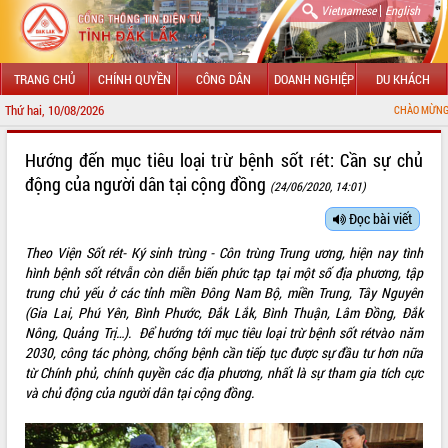
|
Vietnamese
English
TRANG CHỦ
CHÍNH QUYỀN
CÔNG DÂN
DOANH NGHIỆP
DU KHÁCH
Thứ hai, 10/08/2026
CHÀO MỪNG ĐẾN VỚI CỔNG 
GIỚI THIỆU
Hướng đến mục tiêu loại trừ bệnh sốt rét: Cần sự chủ
động của người dân tại cộng đồng
(24/06/2020, 14:01)
LÃNH ĐẠO UBND TỈNH
Đọc bài viết
TIN TỨC SỰ KIỆN
Theo Viện Sốt rét- Ký sinh trùng - Côn trùng Trung ương, hiện nay tình
SỞ, BAN, NGÀNH
hình bệnh sốt rétvẫn còn diễn biến phức tạp tại một số địa phương, tập
trung chủ yếu ở các tỉnh miền Đông Nam Bộ, miền Trung, Tây Nguyên
UBND CÁC XÃ, PHƯỜNG
(Gia Lai, Phú Yên, Bình Phước, Đắk Lắk, Bình Thuận, Lâm Đồng, Đắk
Nông, Quảng Trị…). Để hướng tới mục tiêu loại trừ bệnh sốt rétvào năm
2030, công tác phòng, chống bệnh cần tiếp tục được sự đầu tư hơn nữa
THÔNG TIN CHỈ ĐẠO ĐIỀU HÀNH
từ Chính phủ, chính quyền các địa phương, nhất là sự tham gia tích cực
và chủ động của người dân tại cộng đồng.
HỆ THỐNG VĂN BẢN
VĂN BẢN HĐND TỈNH