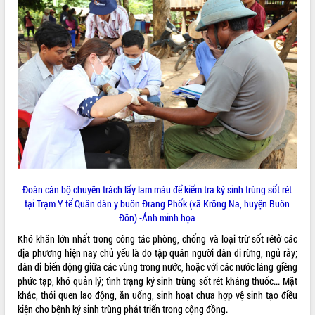
ĐIỂM TIN VĂN BẢN
QUY HOẠCH - KẾ HOẠCH
Đoàn cán bộ chuyên trách lấy lam máu để kiểm tra ký sinh trùng sốt rét
tại Trạm Y tế Quân dân y buôn Đrang Phốk (xã Krông Na, huyện Buôn
Đôn) -Ảnh minh họa
Khó khăn lớn nhất trong công tác phòng, chống và loại trừ sốt rétở các
địa phương hiện nay chủ yếu là do tập quán người dân đi rừng, ngủ rẫy;
dân di biến động giữa các vùng trong nước, hoặc với các nước láng giềng
phức tạp, khó quản lý; tình trạng ký sinh trùng sốt rét kháng thuốc... Mặt
khác, thói quen lao động, ăn uống, sinh hoạt chưa hợp vệ sinh tạo điều
kiện cho bệnh ký sinh trùng phát triển trong cộng đồng.