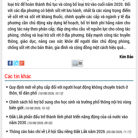
loại trừ để hoàn thành thủ tục và công bố loại trừ vào cuối năm 2020. Đối
Tất cả:
66150762
với các địa phương có bệnh sốt rét lưu hành, nhất là các vùng trọng điểm
về sốt rét và sốt rét kháng thuốc, chính quyền các cấp và ngành y tế địa
phương cần chủ động xây dựng kế hoạch, bố trí kinh phí hằng năm cho
công tác này theo phân cấp; đáp ứng nhu cầu về nguồn lực cho công tác
phòng, chống và loại trừ sốt rét ở địa phương. Đẩy mạnh công tác truyền
thông, giáo dục, nâng cao sức khỏe để người dân chủ động phòng,
chống sốt rét cho bản thân, gia đình và cộng đồng một cách hiệu quả…
Kim Bảo
In
Các tin khác
Quy định mới về phụ cấp đối với người hoạt động không chuyên trách ở
thôn, tổ dân phố
(10/08/2026, 10:13)
Chính sách hỗ trợ bổ sung cho học sinh và trường phổ thông nội trú vùng
biên giới
(10/08/2026, 10:10)
Đắk Lắk phấn đấu trở thành tỉnh phát triển năng động của cả nước vào
năm 2030
(10/08/2026, 09:55)
Thông cáo báo chí về Lễ hội Sầu riêng Đắk Lắk năm 2026
(05/08/2026, 11:17)