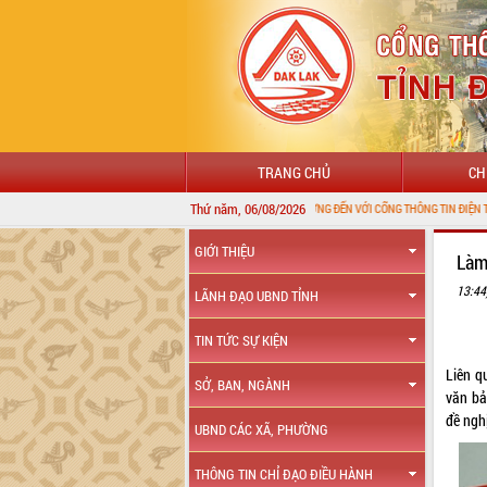
TRANG CHỦ
CH
Thứ năm, 06/08/2026
CHÀO MỪNG ĐẾN VỚI CỔNG THÔNG TIN ĐIỆN TỬ TỈNH ĐẮK L
GIỚI THIỆU
Làm
13:44
LÃNH ĐẠO UBND TỈNH
TIN TỨC SỰ KIỆN
Liên q
SỞ, BAN, NGÀNH
văn bả
đề ngh
UBND CÁC XÃ, PHƯỜNG
THÔNG TIN CHỈ ĐẠO ĐIỀU HÀNH