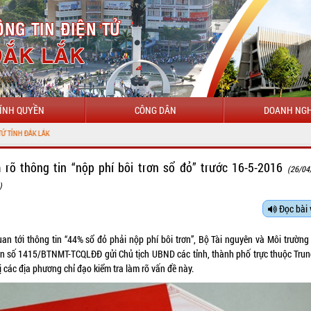
ÍNH QUYỀN
CÔNG DÂN
DOANH NGH
ẮK
 rõ thông tin “nộp phí bôi trơn sổ đỏ” trước 16-5-2016
(26/04
)
Đọc bài 
uan tới thông tin “44% sổ đỏ phải nộp phí bôi trơn”, Bộ Tài nguyên và Môi trường
n số 1415/BTNMT-TCQLĐĐ gửi Chủ tịch UBND các tỉnh, thành phố trực thuộc Tru
ị các địa phương chỉ đạo kiểm tra làm rõ vấn đề này.