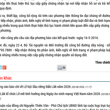
 nộp khi thực hiện thủ tục cấp giấy chứng nhận tại nơi tiếp nhận hồ sơ và trả kế
quy định.
 ra, thiết lập, công bố rộng rãi trên các phương tiện thông tin đại chúng về đườ
tiếp nhận, phản ánh, kiến nghị về tình trạng vi phạm pháp luật đất đai và tình trạ
g nhiễu trong quá trình thực hiện thủ tục hành chính liên quan đến cấp giấy chứng
a phương.
 văn cũng yêu cầu các địa phương báo cáo kết quả trước ngày 16-5-2016.
ớc đó, ngày 22-4, Bộ Tài nguyên và Môi trường đã công bố đường dây nóng - s
795.7889 - tiếp nhận thông tin phản ánh, kiến nghị về tình trạng vi phạm pháp luậ
và nhũng nhiễu trong việc cấp giấy chứng nhận quyền sử dụng đất.
Theo chin
In
in khác
ng cáo báo chí về Lễ hội Sầu riêng Đắk Lắk năm 2026
(05/08/2026, 11:17)
 Lắk tổ chức Lễ mít tinh hưởng ứng Ngày An ninh mạng Việt Nam năm 2026
(03/08/2
)
luận của đồng chí Nguyễn Thiên Văn - Phó Chủ tịch UBND tỉnh tại cuộc họp trực tu