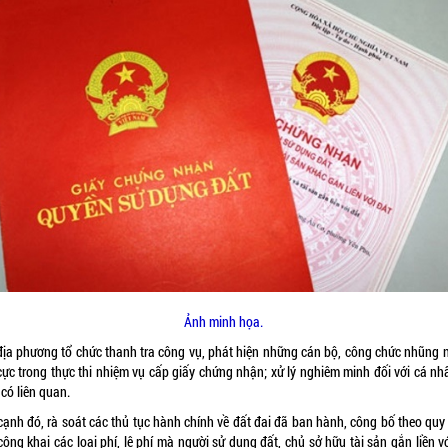
Ảnh minh họa.
địa phương tổ chức thanh tra công vụ, phát hiện những cán bộ, công chức nhũng n
cực trong thực thi nhiệm vụ cấp giấy chứng nhận; xử lý nghiêm minh đối với cá nh
có liên quan.
cạnh đó, rà soát các thủ tục hành chính về đất đai đã ban hành, công bố theo quy 
công khai các loại phí, lệ phí mà người sử dụng đất, chủ sở hữu tài sản gắn liền v