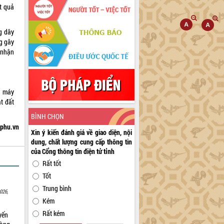
t quả
ng dây
ng gây
 nhận
ố máy
t đất
BÌNH CHỌN
hphu.vn
Xin ý kiến đánh giá về giao diện, nội
dung, chất lượng cung cấp thông tin
của Cổng thông tin điện tử tỉnh
Rất tốt
Tốt
Trung bình
026,
Kém
Rất kém
yến