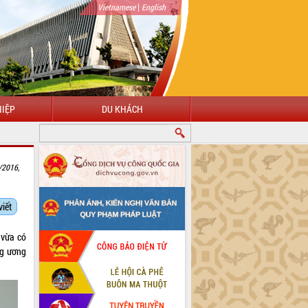
|
Vietnamese
English
IỆP
DU KHÁCH
/2016,
viết
 vừa có
ng ương