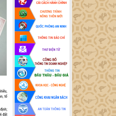
hiễu,
ân, tổ
định;
ới đất