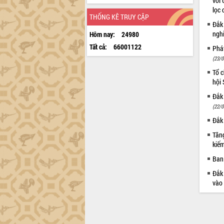
với 
lọc 
THỐNG KÊ TRUY CẬP
Đắk
ngh
Hôm nay:
24980
Tất cả:
66001122
Phá
(23/0
Tổ c
hội
Đắk 
(22/0
Đắk 
Tăng
kiếm
Ban 
Đắk 
vào