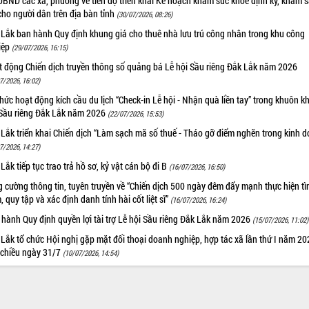
UBND các xã, phường về tiến độ triển khai Kế hoạch khám sức khỏe định kỳ, khám 
cho người dân trên địa bàn tỉnh
(30/07/2026, 08:26)
 Lắk ban hành Quy định khung giá cho thuê nhà lưu trú công nhân trong khu công
iệp
(29/07/2026, 16:15)
t động Chiến dịch truyền thông số quảng bá Lễ hội Sầu riêng Đắk Lắk năm 2026
7/2026, 16:02)
hức hoạt động kích cầu du lịch “Check-in Lễ hội - Nhận quà liền tay” trong khuôn k
 Sầu riêng Đắk Lắk năm 2026
(22/07/2026, 15:53)
Lắk triển khai Chiến dịch “Làm sạch mã số thuế - Tháo gỡ điểm nghẽn trong kinh 
7/2026, 14:27)
Lắk tiếp tục trao trả hồ sơ, kỷ vật cán bộ đi B
(16/07/2026, 16:50)
 cường thông tin, tuyên truyền về “Chiến dịch 500 ngày đêm đẩy mạnh thực hiện t
, quy tập và xác định danh tính hài cốt liệt sĩ”
(16/07/2026, 16:24)
hành Quy định quyền lợi tài trợ Lễ hội Sầu riêng Đắk Lắk năm 2026
(15/07/2026, 11:02)
Lắk tổ chức Hội nghị gặp mặt đối thoại doanh nghiệp, hợp tác xã lần thứ I năm 2
 chiều ngày 31/7
(10/07/2026, 14:54)