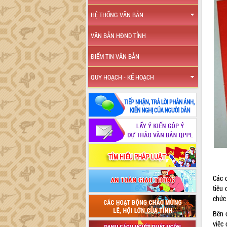
HỆ THỐNG VĂN BẢN
VĂN BẢN HĐND TỈNH
ĐIỂM TIN VĂN BẢN
QUY HOẠCH - KẾ HOẠCH
Các 
tiêu 
chức 
Bên 
việc 