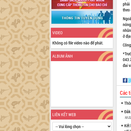
phải
theo 
Ngoài
nóng 
nhũn
VIDEO
ở đị
Không có file video nào để phát.
Công
*Trư
ALBUM ẢNH
043.
đai 
Các t
Thô
Đắk
LIÊN KẾT WEB
10:22
Kết 