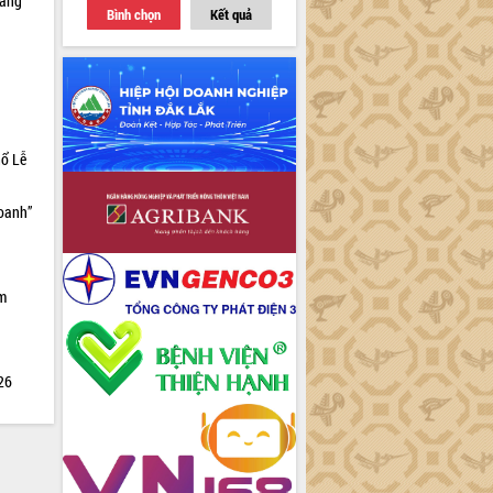
sàng
Bình chọn
Kết quả
hổ Lễ
doanh”
ìm
026