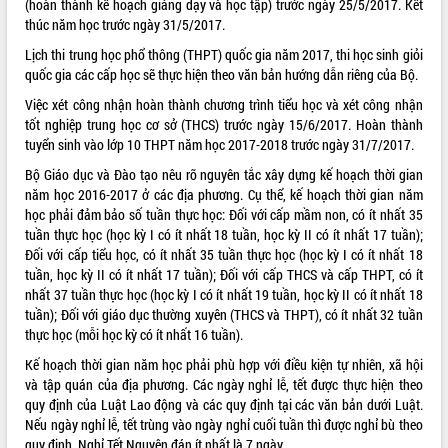
(hoàn thành kế hoạch giảng dạy và học tập) trước ngày 25/5/2017. Kết
thúc năm học trước ngày 31/5/2017.
ĐIỂM TIN VĂN BẢN
Lịch thi trung học phổ thông (THPT) quốc gia năm 2017, thi học sinh giỏi
QUY HOẠCH - KẾ HOẠCH
quốc gia các cấp học sẽ thực hiện theo văn bản hướng dẫn riêng của Bộ.
Việc xét công nhận hoàn thành chương trình tiểu học và xét công nhận
tốt nghiệp trung học cơ sở (THCS) trước ngày 15/6/2017. Hoàn thành
tuyển sinh vào lớp 10 THPT năm học 2017-2018 trước ngày 31/7/2017.
Bộ Giáo dục và Đào tạo nêu rõ nguyên tắc xây dựng kế hoạch thời gian
năm học 2016-2017 ở các địa phương. Cụ thể, kế hoạch thời gian năm
học phải đảm bảo số tuần thực học: Đối với cấp mầm non, có ít nhất 35
tuần thực học (học kỳ I có ít nhất 18 tuần, học kỳ II có ít nhất 17 tuần);
Đối với cấp tiểu học, có ít nhất 35 tuần thực học (học kỳ I có ít nhất 18
tuần, học kỳ II có ít nhất 17 tuần); Đối với cấp THCS và cấp THPT, có ít
nhất 37 tuần thực học (học kỳ I có ít nhất 19 tuần, học kỳ II có ít nhất 18
tuần); Đối với giáo dục thường xuyên (THCS và THPT), có ít nhất 32 tuần
thực học (mỗi học kỳ có ít nhất 16 tuần).
Kế hoạch thời gian năm học phải phù hợp với điều kiện tự nhiên, xã hội
và tập quán của địa phương. Các ngày nghỉ lễ, tết được thực hiện theo
quy định của Luật Lao động và các quy định tại các văn bản dưới Luật.
Nếu ngày nghỉ lễ, tết trùng vào ngày nghỉ cuối tuần thì được nghỉ bù theo
quy định. Nghỉ Tết Nguyên đán ít nhất là 7 ngày.