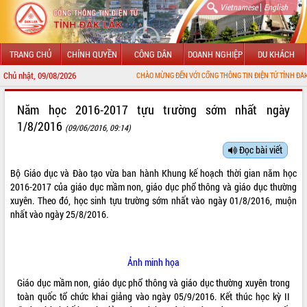
|
Vietnamese
English
TRANG CHỦ
CHÍNH QUYỀN
CÔNG DÂN
DOANH NGHIỆP
DU KHÁCH
Chủ nhật, 09/08/2026
CHÀO MỪNG ĐẾN VỚI CỔNG THÔNG TIN ĐIỆN TỬ TỈNH ĐẮK LẮK
GIỚI THIỆU
Năm học 2016-2017 tựu trường sớm nhất ngày
1/8/2016
(09/06/2016, 09:14)
LÃNH ĐẠO UBND TỈNH
Đọc bài viết
TIN TỨC SỰ KIỆN
Bộ Giáo dục và Đào tạo vừa ban hành Khung kế hoạch thời gian năm học
SỞ, BAN, NGÀNH
2016-2017 của giáo dục mầm non, giáo dục phổ thông và giáo dục thường
xuyên. Theo đó, học sinh tựu trường sớm nhất vào ngày 01/8/2016, muộn
UBND CÁC XÃ, PHƯỜNG
nhất vào ngày 25/8/2016.
THÔNG TIN CHỈ ĐẠO ĐIỀU HÀNH
Ảnh minh họa
HỆ THỐNG VĂN BẢN
Giáo dục mầm non, giáo dục phổ thông và giáo dục thường xuyên trong
toàn quốc tổ chức khai giảng vào ngày 05/9/2016. Kết thúc học kỳ II
VĂN BẢN HĐND TỈNH