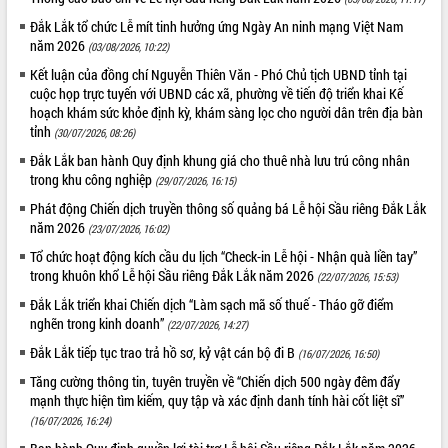
Tất cả:
66108599
Đắk Lắk tổ chức Lễ mít tinh hưởng ứng Ngày An ninh mạng Việt Nam
năm 2026
(03/08/2026, 10:22)
Kết luận của đồng chí Nguyễn Thiên Văn - Phó Chủ tịch UBND tỉnh tại
cuộc họp trực tuyến với UBND các xã, phường về tiến độ triển khai Kế
hoạch khám sức khỏe định kỳ, khám sàng lọc cho người dân trên địa bàn
tỉnh
(30/07/2026, 08:26)
Đắk Lắk ban hành Quy định khung giá cho thuê nhà lưu trú công nhân
trong khu công nghiệp
(29/07/2026, 16:15)
Phát động Chiến dịch truyền thông số quảng bá Lễ hội Sầu riêng Đắk Lắk
năm 2026
(23/07/2026, 16:02)
Tổ chức hoạt động kích cầu du lịch “Check-in Lễ hội - Nhận quà liền tay”
trong khuôn khổ Lễ hội Sầu riêng Đắk Lắk năm 2026
(22/07/2026, 15:53)
Đắk Lắk triển khai Chiến dịch “Làm sạch mã số thuế - Tháo gỡ điểm
nghẽn trong kinh doanh”
(22/07/2026, 14:27)
Đắk Lắk tiếp tục trao trả hồ sơ, kỷ vật cán bộ đi B
(16/07/2026, 16:50)
Tăng cường thông tin, tuyên truyền về “Chiến dịch 500 ngày đêm đẩy
mạnh thực hiện tìm kiếm, quy tập và xác định danh tính hài cốt liệt sĩ”
(16/07/2026, 16:24)