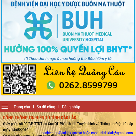
Toggle
Trang chủ
Sơ đồ cổng
Đăng nhập
navigation
CỔNG THÔNG TIN ĐIỆN TỬ TỈNH ĐẮK LẮK
Giấy phép số 99/GP-TTĐT do Cục QL Phát thanh Truyền hình và Thông tin Điện tử cấp
ngày 14/05/2010
banbientap@daklak.gov.vn hoặc congttdtdaklak@gmail.com
Cơ quan chủ quản: Ủy ban nhân dân tỉnh Đắk Lắk