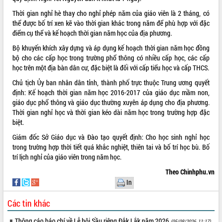
Thời gian nghỉ hè thay cho nghỉ phép năm của giáo viên là 2 tháng, có
VIDEO
thể được bố trí xen kẽ vào thời gian khác trong năm để phù hợp với đặc
Không có file video nào để phát.
điểm cụ thể và kế hoạch thời gian năm học của địa phương.
Bộ khuyến khích xây dựng và áp dụng kế hoạch thời gian năm học đồng
ALBUM ẢNH
bộ cho các cấp học trong trường phổ thông có nhiều cấp học, các cấp
học trên một địa bàn dân cư, đặc biệt là đối với cấp tiểu học và cấp THCS.
Chủ tịch Ủy ban nhân dân tỉnh, thành phố trực thuộc Trung ương quyết
định: Kế hoạch thời gian năm học 2016-2017 của giáo dục mầm non,
giáo dục phổ thông và giáo dục thường xuyên áp dụng cho địa phương.
Thời gian nghỉ học và thời gian kéo dài năm học trong trường hợp đặc
biệt.
Giám đốc Sở Giáo dục và Đào tạo quyết định: Cho học sinh nghỉ học
trong trường hợp thời tiết quá khắc nghiệt, thiên tai và bố trí học bù. Bố
LIÊN KẾT WEB
trí lịch nghỉ của giáo viên trong năm học.
Theo Chinhphu.vn
In
THỐNG KÊ TRUY CẬP
Các tin khác
Hôm nay:
22931
Thông cáo báo chí về Lễ hội Sầu riêng Đắk Lắk năm 2026
(05/08/2026, 11:17)