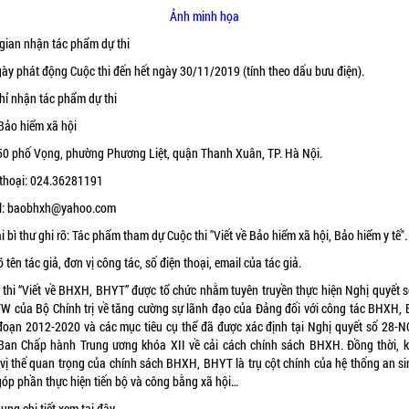
Ảnh minh họa
 gian nhận tác phẩm dự thi
gày phát động Cuộc thi đến hết ngày 30/11/2019 (tính theo dấu bưu điện).
chỉ nhận tác phẩm dự thi
Bảo hiểm xã hội
50 phố Vọng, phường Phương Liệt, quận Thanh Xuân, TP. Hà Nội.
 thoại: 024.36281191
l: baobhxh@yahoo.com
 bì thư ghi rõ: Tác phẩm tham dự Cuộc thi "Viết về Bảo hiểm xã hội, Bảo hiểm y tế".
õ tên tác giả, đơn vị công tác, số điện thoại, email của tác giả.
 thi “Viết về BHXH, BHYT” được tổ chức nhằm tuyên truyền thực hiện Nghị quyết s
W của Bộ Chính trị về tăng cường sự lãnh đạo của Đảng đối với công tác BHXH,
 đoạn 2012-2020 và các mục tiêu cụ thể đã được xác định tại Nghị quyết số 28-
Ban Chấp hành Trung ương khóa XII về cải cách chính sách BHXH. Đồng thời, 
 vị thế quan trọng của chính sách BHXH, BHYT là trụ cột chính của hệ thống an si
 góp phần thực hiện tiến bộ và công bằng xã hội…
dung chi tiết xem
tại đây.