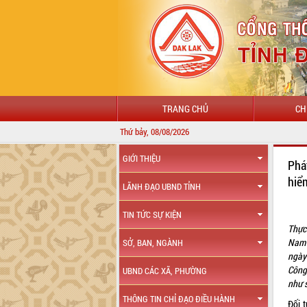
TRANG CHỦ
CH
Thứ bảy, 08/08/2026
GIỚI THIỆU
Phá
hiể
LÃNH ĐẠO UBND TỈNH
TIN TỨC SỰ KIỆN
Thực
Nam 
SỞ, BAN, NGÀNH
ngày
Công
UBND CÁC XÃ, PHƯỜNG
như 
THÔNG TIN CHỈ ĐẠO ĐIỀU HÀNH
Đối 