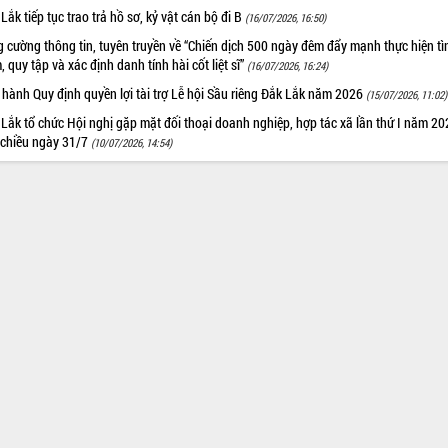
Lắk tiếp tục trao trả hồ sơ, kỷ vật cán bộ đi B
(16/07/2026, 16:50)
 cường thông tin, tuyên truyền về “Chiến dịch 500 ngày đêm đẩy mạnh thực hiện t
, quy tập và xác định danh tính hài cốt liệt sĩ”
(16/07/2026, 16:24)
hành Quy định quyền lợi tài trợ Lễ hội Sầu riêng Đắk Lắk năm 2026
(15/07/2026, 11:02)
Lắk tổ chức Hội nghị gặp mặt đối thoại doanh nghiệp, hợp tác xã lần thứ I năm 2
 chiều ngày 31/7
(10/07/2026, 14:54)