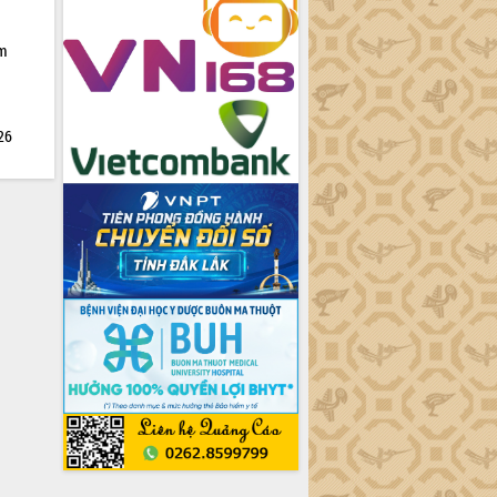
ìm
026