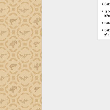
Đắk 
Tăng
kiếm
Ban 
Đắk 
vào