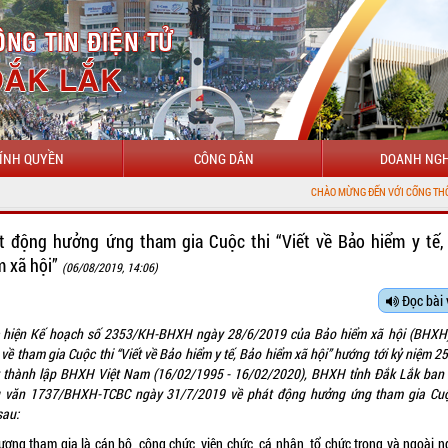
ÍNH QUYỀN
CÔNG DÂN
DOANH NGH
CHÀO MỪNG ĐẾN VỚI CỔNG THÔNG TIN ĐIỆN T
t động hưởng ứng tham gia Cuộc thi “Viết về Bảo hiểm y tế,
m xã hội”
(06/08/2019, 14:06)
Đọc bài 
 hiện Kế hoạch số 2353/KH-BHXH ngày 28/6/2019 của Bảo hiểm xã hội (BHXH)
về tham gia Cuộc thi “Viết về Bảo hiểm y tế, Bảo hiểm xã hội” hướng tới kỷ niệm 2
 thành lập BHXH Việt Nam (16/02/1995 - 16/02/2020), BHXH tỉnh Đắk Lắk ban
 văn 1737/BHXH-TCBC ngày 31/7/2019 về phát động hưởng ứng tham gia Cuộ
sau:
tượng tham gia là cán bộ, công chức, viên chức, cá nhân, tổ chức trong và ngoài n