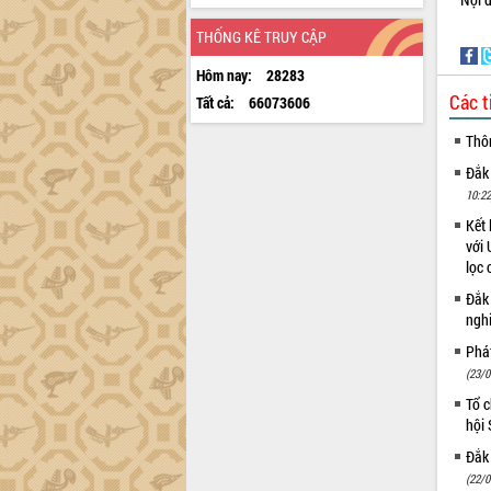
THỐNG KÊ TRUY CẬP
Hôm nay:
28283
Các t
Tất cả:
66073606
Thô
Đắk
10:22
Kết 
với 
lọc 
Đắk
ngh
Phá
(23/0
Tổ c
hội
Đắk 
(22/0