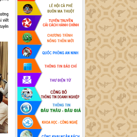
cường
i viết
tuyên