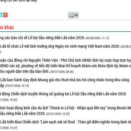
In
in khác
ng cáo báo chí về Lễ hội Sầu riêng Đắk Lắk năm 2026
(05/08/2026, 11:17)
 Lắk tổ chức Lễ mít tinh hưởng ứng Ngày An ninh mạng Việt Nam năm 2026
(03/08/2
)
luận của đồng chí Nguyễn Thiên Văn - Phó Chủ tịch UBND tỉnh tại cuộc họp trực tu
UBND các xã, phường về tiến độ triển khai Kế hoạch khám sức khỏe định kỳ, khám 
cho người dân trên địa bàn tỉnh
(30/07/2026, 08:26)
 Lắk ban hành Quy định khung giá cho thuê nhà lưu trú công nhân trong khu công
iệp
(29/07/2026, 16:15)
t động Chiến dịch truyền thông số quảng bá Lễ hội Sầu riêng Đắk Lắk năm 2026
7/2026, 16:02)
hức hoạt động kích cầu du lịch “Check-in Lễ hội - Nhận quà liền tay” trong khuôn k
 Sầu riêng Đắk Lắk năm 2026
(22/07/2026, 15:53)
Lắk triển khai Chiến dịch “Làm sạch mã số thuế - Tháo gỡ điểm nghẽn trong kinh 
7/2026, 14:27)