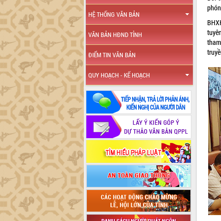
phóng
HỆ THỐNG VĂN BẢN
BHXH
tuyên
VĂN BẢN HĐND TỈNH
tham
truyề
ĐIỂM TIN VĂN BẢN
QUY HOẠCH - KẾ HOẠCH