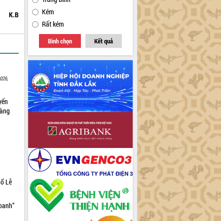
Kém
K.B
Rất kém
Bình chọn
Kết quả
026,
yến
sàng
hổ Lễ
doanh”