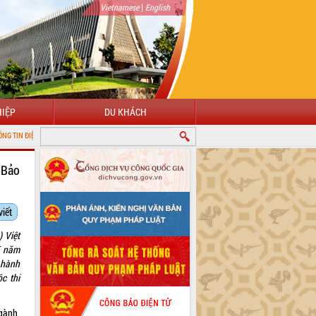
|
Vietnamese
English
IỆP
DU KHÁCH
Ử TỈNH ĐẮK LẮK
 Bảo
viết
 Việt
5 năm
 hành
c thi
gành,