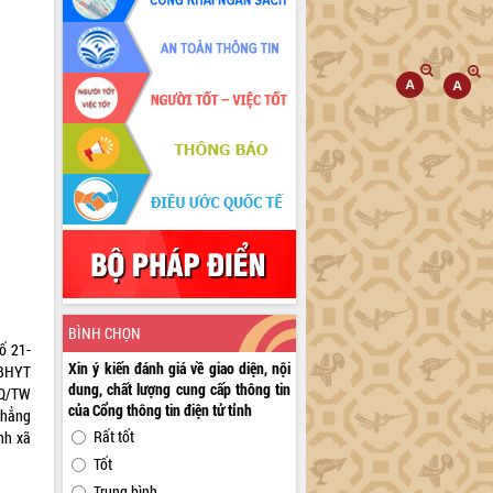
BÌNH CHỌN
ố 21-
Xin ý kiến đánh giá về giao diện, nội
 BHYT
dung, chất lượng cung cấp thông tin
NQ/TW
của Cổng thông tin điện tử tỉnh
khẳng
Rất tốt
nh xã
Tốt
Trung bình