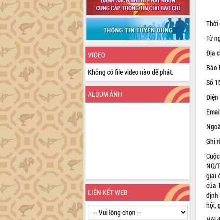
Thời
Từ n
Địa 
VIDEO
Báo 
Không có file video nào để phát.
Số 1
ALBUM ẢNH
Điện
Emai
Ngoài
Ghi r
Cuộc
NQ/T
giai
của 
LIÊN KẾT WEB
định
hội,
Nội 