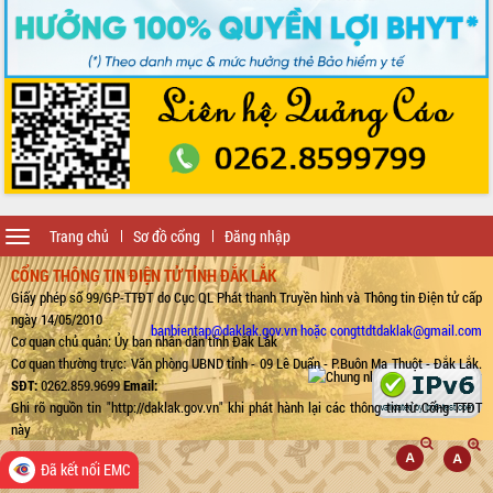
Toggle
Trang chủ
Sơ đồ cổng
Đăng nhập
navigation
CỔNG THÔNG TIN ĐIỆN TỬ TỈNH ĐẮK LẮK
Giấy phép số 99/GP-TTĐT do Cục QL Phát thanh Truyền hình và Thông tin Điện tử cấp
ngày 14/05/2010
banbientap@daklak.gov.vn hoặc congttdtdaklak@gmail.com
Cơ quan chủ quản: Ủy ban nhân dân tỉnh Đắk Lắk
Cơ quan thường trực: Văn phòng UBND tỉnh - 09 Lê Duẩn - P.Buôn Ma Thuột - Đắk Lắk.
SĐT:
0262.859.9699
Email:
Ghi rõ nguồn tin "http://daklak.gov.vn" khi phát hành lại các thông tin từ Cổng TTĐT
này
Đã kết nối EMC