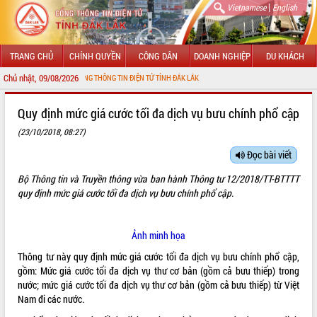
|
Vietnamese
English
TRANG CHỦ
CHÍNH QUYỀN
CÔNG DÂN
DOANH NGHIỆP
DU KHÁCH
Chủ nhật, 09/08/2026
 ĐẾN VỚI CỔNG THÔNG TIN ĐIỆN TỬ TỈNH ĐẮK LẮK
GIỚI THIỆU
Quy định mức giá cước tối đa dịch vụ bưu chính phổ cập
(23/10/2018, 08:27)
LÃNH ĐẠO UBND TỈNH
Đọc bài viết
TIN TỨC SỰ KIỆN
Bộ Thông tin và Truyền thông vừa ban hành Thông tư 12/2018/TT-BTTTT
SỞ, BAN, NGÀNH
quy định mức giá cước tối đa dịch vụ bưu chính phổ cập.
UBND CÁC XÃ, PHƯỜNG
Ảnh minh họa
THÔNG TIN CHỈ ĐẠO ĐIỀU HÀNH
Thông tư này quy định mức giá cước tối đa dịch vụ bưu chính phổ cập,
gồm: Mức giá cước tối đa dịch vụ thư cơ bản (gồm cả bưu thiếp) trong
HỆ THỐNG VĂN BẢN
nước; mức giá cước tối đa dịch vụ thư cơ bản (gồm cả bưu thiếp) từ Việt
Nam đi các nước.
VĂN BẢN HĐND TỈNH