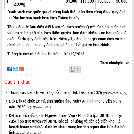
4
84.000
115.000
136.000
136.000
2.000g
VIDEO
Danh sách các quốc gia và vùng lãnh thổ phân theo vùng được quy định
tại Phụ lục ban hành kèm theo Thông tư này.
Không có file video nào để phát.
Tổng công ty Bưu điện Việt Nam có trách nhiệm: Quyết định giá cước dịch
ALBUM ẢNH
vụ bưu chính phổ cập theo thẩm quyền, bảo đảm không cao hơn mức giá
cước tối đa quy định nêu trên. Niêm yết, công khai giá cước dịch vụ bưu
chính phổ cập theo quy định của pháp luật về giá và bưu chính.
Thông tư này có hiệu lực thi hành từ 1/12/2018.
Theo chinhphu.vn
In
Các tin khác
LIÊN KẾT WEB
Thông cáo báo chí về Lễ hội Sầu riêng Đắk Lắk năm 2026
(05/08/2026, 11:17)
Đắk Lắk tổ chức Lễ mít tinh hưởng ứng Ngày An ninh mạng Việt Nam
năm 2026
(03/08/2026, 10:22)
Kết luận của đồng chí Nguyễn Thiên Văn - Phó Chủ tịch UBND tỉnh tại
THỐNG KÊ TRUY CẬP
cuộc họp trực tuyến với UBND các xã, phường về tiến độ triển khai Kế
hoạch khám sức khỏe định kỳ, khám sàng lọc cho người dân trên địa bàn
Hôm nay:
8641
tỉnh
(30/07/2026, 08:26)