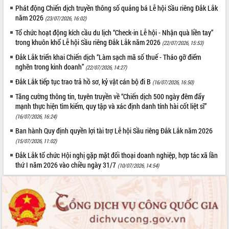
Phát động Chiến dịch truyền thông số quảng bá Lễ hội Sầu riêng Đắk Lắk
năm 2026
(23/07/2026, 16:02)
Tổ chức hoạt động kích cầu du lịch “Check-in Lễ hội - Nhận quà liền tay”
trong khuôn khổ Lễ hội Sầu riêng Đắk Lắk năm 2026
(22/07/2026, 15:53)
Đắk Lắk triển khai Chiến dịch “Làm sạch mã số thuế - Tháo gỡ điểm
nghẽn trong kinh doanh”
(22/07/2026, 14:27)
Đắk Lắk tiếp tục trao trả hồ sơ, kỷ vật cán bộ đi B
(16/07/2026, 16:50)
Tăng cường thông tin, tuyên truyền về “Chiến dịch 500 ngày đêm đẩy
mạnh thực hiện tìm kiếm, quy tập và xác định danh tính hài cốt liệt sĩ”
(16/07/2026, 16:24)
Ban hành Quy định quyền lợi tài trợ Lễ hội Sầu riêng Đắk Lắk năm 2026
(15/07/2026, 11:02)
Đắk Lắk tổ chức Hội nghị gặp mặt đối thoại doanh nghiệp, hợp tác xã lần
thứ I năm 2026 vào chiều ngày 31/7
(10/07/2026, 14:54)