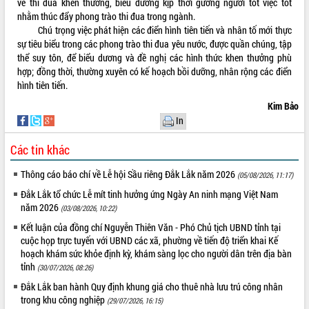
về thi đua khen thưởng, biểu dương kịp thời gương người tốt việc tốt
Tất cả:
66084255
nhằm thúc đẩy phong trào thi đua trong ngành.
Chú trọng việc phát hiện các điển hình tiên tiến và nhân tố mới thực
sự tiêu biểu trong các phong trào thi đua yêu nước, được quần chúng, tập
thể suy tôn, để biểu dương và đề nghị các hình thức khen thưởng phù
hợp; đồng thời, thường xuyên có kế hoạch bồi dưỡng, nhân rộng các điển
hình tiên tiến.
Kim Bảo
In
Các tin khác
Thông cáo báo chí về Lễ hội Sầu riêng Đắk Lắk năm 2026
(05/08/2026, 11:17)
Đắk Lắk tổ chức Lễ mít tinh hưởng ứng Ngày An ninh mạng Việt Nam
năm 2026
(03/08/2026, 10:22)
Kết luận của đồng chí Nguyễn Thiên Văn - Phó Chủ tịch UBND tỉnh tại
cuộc họp trực tuyến với UBND các xã, phường về tiến độ triển khai Kế
hoạch khám sức khỏe định kỳ, khám sàng lọc cho người dân trên địa bàn
tỉnh
(30/07/2026, 08:26)
Đắk Lắk ban hành Quy định khung giá cho thuê nhà lưu trú công nhân
trong khu công nghiệp
(29/07/2026, 16:15)