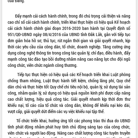
của Đảng.
VIDEO
Đẩy mạnh cải cách hành chính, trong đó chú trọng cải thiện và nâng
Không có file video nào để phát.
cao chỉ số cải cách hành chính, triển khai thực hiện có hiệu quả Kế hoạch
cải cách hành chính giai đoạn 2016-2020 ban hành tại Quyết định số
ALBUM ẢNH
951/QĐ-UBND ngày 08/4/2016 của UBND tỉnh Đắk Lắk, gắn với tiếp tục
đơn giản hóa hồ sơ, thủ tục, rút ngắn thời gian và giải quyết nhanh, kịp
thời các yêu cầu của công dân, tổ chức, doanh nghiệp. Tăng cường ứng
dụng công nghệ thông tin trong công tác quản lý, chỉ đạo, điều hành, đẩy
mạnh công tác đào tạo bồi dưỡng nhăm nâng cao năng lực cho đội ngũ
công chức, viên chức ngành công thương.
Tiếp tục thực hiện có hiệu quả các Kế hoạch triển khai Luật phòng
chống tham nhũng, Luật thực hành tiết kiệm, chống lãng phí, Quy chế
dân chủ và thực hiện tốt Quy chế chi tiêu nội bộ, quản lý, sử dụng tài sản
công, nhằm quản lý, sử dụng có hiệu quả nguồn kinh phí được cấp nâng
LIÊN KẾT WEB
cao chất lượng, hiệu quả công tác. Giải quyết nhanh kịp thời đơn thư
khiếu nại, tố cáo của tổ chức và công dân, không để khiếu nại kéo dài,
vượt cấp, giải quyết dứt điểm các vụ việc khiếu nại tập thể.
Tổ chức triển khai, hưởng ứng tốt các phong trào thi đua do UBND
THỐNG KÊ TRUY CẬP
tỉnh phát động nhằm phát huy tính chủ động sáng tạo của công chức,
viên chức và người lao động. Nâng cao chất lượng công tác tuyên truyền
Hôm nay:
38932