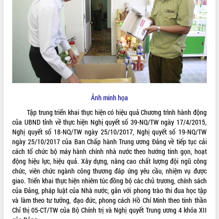
ĐIỂM TIN VĂN BẢN
QUY HOẠCH - KẾ HOẠCH
Ảnh minh họa
Tập trung triển khai thực hiện có hiệu quả Chương trình hành động
của UBND tỉnh về thực hiện Nghị quyết số 39-NQ/TW ngày 17/4/2015,
Nghị quyết số 18-NQ/TW ngày 25/10/2017, Nghị quyết số 19-NQ/TW
ngày 25/10/2017 của Ban Chấp hành Trung ương Đảng về tiếp tục cải
cách tổ chức bộ máy hành chính nhà nước theo hướng tinh gọn, hoạt
động hiệu lực, hiệu quả. Xây dựng, nâng cao chất lượng đội ngũ công
chức, viên chức ngành công thương đáp ứng yêu cầu, nhiệm vụ được
giao. Triển khai thực hiện nhiêm túc đồng bộ các chủ trương, chính sách
của Đảng, pháp luật của Nhà nước, gắn với phong trào thi đua học tập
và làm theo tư tưởng, đạo đức, phong cách Hồ Chí Minh theo tinh thần
Chỉ thị 05-CT/TW của Bộ Chính trị và Nghị quyết Trung ương 4 khóa XII