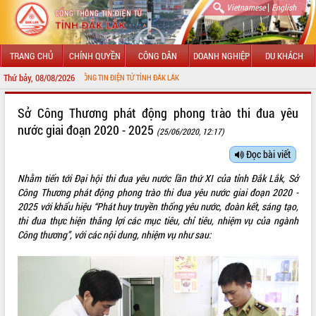
|
Vietnamese
English
TRANG CHỦ
CHÍNH QUYỀN
CÔNG DÂN
DOANH NGHIỆP
DU KHÁCH
Thứ bảy, 08/08/2026
I CỔNG THÔNG TIN ĐIỆN TỬ TỈNH ĐẮK LẮK
GIỚI THIỆU
Sở Công Thương phát động phong trào thi đua yêu
nước giai đoạn 2020 - 2025
(25/06/2020, 12:17)
LÃNH ĐẠO UBND TỈNH
Đọc bài viết
TIN TỨC SỰ KIỆN
Nhằm tiến tới Đại hội thi đua yêu nước lần thứ XI của tỉnh Đắk Lắk, Sở
SỞ, BAN, NGÀNH
Công Thương phát động phong trào thi đua yêu nước giai đoạn 2020 -
2025 với khẩu hiệu “Phát huy truyền thống yêu nước, đoàn kết, sáng tạo,
UBND CÁC XÃ, PHƯỜNG
thi đua thực hiện thắng lợi các mục tiêu, chỉ tiêu, nhiệm vụ của ngành
Công thương”, với các nội dung, nhiệm vụ như sau:
THÔNG TIN CHỈ ĐẠO ĐIỀU HÀNH
HỆ THỐNG VĂN BẢN
VĂN BẢN HĐND TỈNH