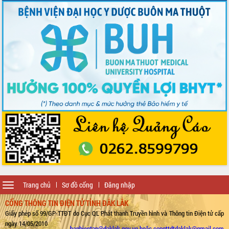
Toggle
Trang chủ
Sơ đồ cổng
Đăng nhập
navigation
CỔNG THÔNG TIN ĐIỆN TỬ TỈNH ĐẮK LẮK
Giấy phép số 99/GP-TTĐT do Cục QL Phát thanh Truyền hình và Thông tin Điện tử cấp
ngày 14/05/2010
banbientap@daklak.gov.vn hoặc congttdtdaklak@gmail.com