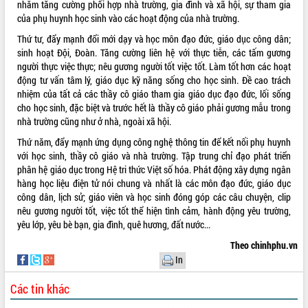
nhằm tăng cường phối hợp nhà trường, gia đình và xã hội, sự tham gia
của phụ huynh học sinh vào các hoạt động của nhà trường.
VIDEO
Thứ tư, đẩy mạnh đổi mới dạy và học môn đạo đức, giáo dục công dân;
Không có file video nào để phát.
sinh hoạt Đội, Đoàn. Tăng cường liên hệ với thực tiễn, các tấm gương
người thực việc thực; nêu gương người tốt việc tốt. Làm tốt hơn các hoạt
ALBUM ẢNH
động tư vấn tâm lý, giáo dục kỹ năng sống cho học sinh. Đề cao trách
nhiệm của tất cả các thầy cô giáo tham gia giáo dục đạo đức, lối sống
cho học sinh, đặc biệt và trước hết là thầy cô giáo phải gương mẫu trong
nhà trường cũng như ở nhà, ngoài xã hội.
Thứ năm, đẩy mạnh ứng dụng công nghệ thông tin để kết nối phụ huynh
với học sinh, thầy cô giáo và nhà trường. Tập trung chỉ đạo phát triển
phân hệ giáo dục trong Hệ tri thức Việt số hóa. Phát động xây dựng ngân
hàng học liệu điện tử nói chung và nhất là các môn đạo đức, giáo dục
công dân, lịch sử; giáo viên và học sinh đóng góp các câu chuyện, clip
nêu gương người tốt, việc tốt thể hiện tình cảm, hành động yêu trường,
LIÊN KẾT WEB
yêu lớp, yêu bè bạn, gia đình, quê hương, đất nước...
Theo chinhphu.vn
In
THỐNG KÊ TRUY CẬP
Các tin khác
Hôm nay:
30993