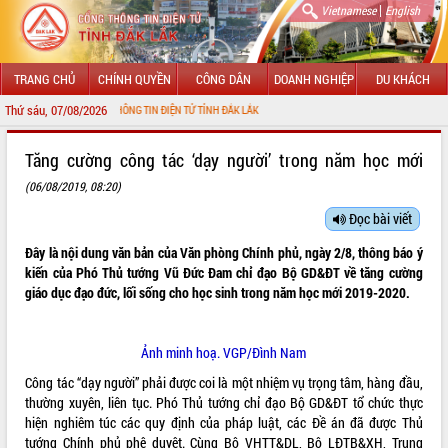
|
Vietnamese
English
TRANG CHỦ
CHÍNH QUYỀN
CÔNG DÂN
DOANH NGHIỆP
DU KHÁCH
Thứ sáu, 07/08/2026
VỚI CỔNG THÔNG TIN ĐIỆN TỬ TỈNH ĐẮK LẮK
GIỚI THIỆU
Tăng cường công tác ‘dạy người’ trong năm học mới
(06/08/2019, 08:20)
LÃNH ĐẠO UBND TỈNH
Đọc bài viết
TIN TỨC SỰ KIỆN
Đây là nội dung văn bản của Văn phòng Chính phủ, ngày 2/8, thông báo ý
SỞ, BAN, NGÀNH
kiến của Phó Thủ tướng Vũ Đức Đam chỉ đạo Bộ GD&ĐT về tăng cường
giáo dục đạo đức, lối sống cho học sinh trong năm học mới 2019-2020.
UBND CÁC XÃ, PHƯỜNG
Ảnh minh hoạ. VGP/Đình Nam
THÔNG TIN CHỈ ĐẠO ĐIỀU HÀNH
Công tác “dạy người” phải được coi là một nhiệm vụ trọng tâm, hàng đầu,
HỆ THỐNG VĂN BẢN
thường xuyên, liên tục. Phó Thủ tướng chỉ đạo Bộ GD&ĐT tổ chức thực
hiện nghiêm túc các quy định của pháp luật, các Đề án đã được Thủ
VĂN BẢN HĐND TỈNH
tướng Chính phủ phê duyệt. Cùng Bộ VHTT&DL, Bộ LĐTB&XH, Trung