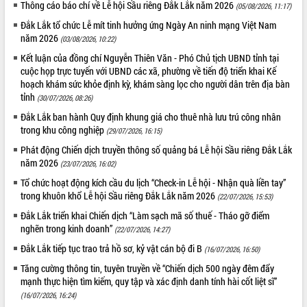
Thông cáo báo chí về Lễ hội Sầu riêng Đắk Lắk năm 2026
(05/08/2026, 11:17)
Tất cả:
66043733
Đắk Lắk tổ chức Lễ mít tinh hưởng ứng Ngày An ninh mạng Việt Nam
năm 2026
(03/08/2026, 10:22)
Kết luận của đồng chí Nguyễn Thiên Văn - Phó Chủ tịch UBND tỉnh tại
cuộc họp trực tuyến với UBND các xã, phường về tiến độ triển khai Kế
hoạch khám sức khỏe định kỳ, khám sàng lọc cho người dân trên địa bàn
tỉnh
(30/07/2026, 08:26)
Đắk Lắk ban hành Quy định khung giá cho thuê nhà lưu trú công nhân
trong khu công nghiệp
(29/07/2026, 16:15)
Phát động Chiến dịch truyền thông số quảng bá Lễ hội Sầu riêng Đắk Lắk
năm 2026
(23/07/2026, 16:02)
Tổ chức hoạt động kích cầu du lịch “Check-in Lễ hội - Nhận quà liền tay”
trong khuôn khổ Lễ hội Sầu riêng Đắk Lắk năm 2026
(22/07/2026, 15:53)
Đắk Lắk triển khai Chiến dịch “Làm sạch mã số thuế - Tháo gỡ điểm
nghẽn trong kinh doanh”
(22/07/2026, 14:27)
Đắk Lắk tiếp tục trao trả hồ sơ, kỷ vật cán bộ đi B
(16/07/2026, 16:50)
Tăng cường thông tin, tuyên truyền về “Chiến dịch 500 ngày đêm đẩy
mạnh thực hiện tìm kiếm, quy tập và xác định danh tính hài cốt liệt sĩ”
(16/07/2026, 16:24)