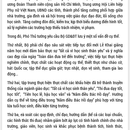
ương Đoàn Thanh niên cộng sản Hồ Chí Minh, Trung ương Hội Liên hiệp
ĐIỂM TIN VĂN BẢN
Phụ nữ Việt Nam, UBND các tỉnh, thành phố tăng cường phối hợp giữa
nhà trường, gia đình và xã hội trong việc giáo dục đạo đức, lối sống cho
QUY HOẠCH - KẾ HOẠCH
học sinh. Tăng cường đôn đốc, kiểm tra; kịp thời biểu dương điển hình tốt,
xử lý nghiêm các trường hợp thiếu trách nhiệm, vi phạm.
Trong đó, Phó Thủ tướng yêu cầu Bộ GD&ĐT lưu ý một số vấn đề cụ thể.
Thứ nhất, Bộ phải chỉ đạo sâu sát việc tiếp tục đổi mới Lễ Khai giảng
năm học mới đảm bảo thực sự “tất cả vì học sinh thân yêu” và ý nghĩa
cao đẹp của ngày “Toàn dân đưa trẻ đến trường”; việc tiếp tục thực hiện
nghiêm chỉnh, thực chất các hoạt động cụ thể, thiết thực như chào cờ,
hát Quốc ca; tập thể dục giữa giờ; trực nhật, dọn vệ sinh, tham gia lao
động...
Thứ hai, tập trung thực hiện thực chất các khẩu hiện đã trở thành truyền
thống của ngành giáo dục: “Tất cả vì học sinh thân yêu”, “Thi đua dạy tốt,
học tốt”, “Tiên học lễ, hậu học văn” và “Năm điều Bác Hồ dạy”. Hướng
dẫn cụ thể về từng điều trong “Năm điều Bác Hồ dạy” phù hợp với từng
lứa tuổi học sinh, điều kiện từng trường.
Thứ ba, eà soát các quy định, chỉ đạo, hướng dẫn (kể cả các loại chuẩn,
các hình thức thi đua) nhằm giảm bớt áp lực có tính hành chính cho nhà
trường, giáo viên, học sinh và khắc phục bệnh thành tích, hình thức,