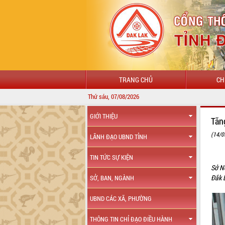
TRANG CHỦ
CH
Thứ sáu, 07/08/2026
GIỚI THIỆU
Tăn
(14/0
LÃNH ĐẠO UBND TỈNH
TIN TỨC SỰ KIỆN
Sở Nô
Đắk L
SỞ, BAN, NGÀNH
UBND CÁC XÃ, PHƯỜNG
THÔNG TIN CHỈ ĐẠO ĐIỀU HÀNH