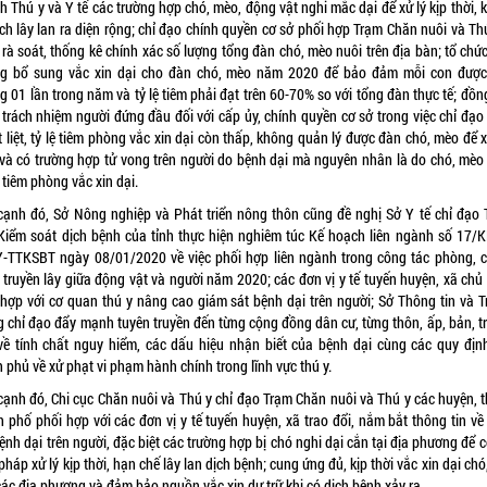
 Thú y và Y tế các trường hợp chó, mèo, động vật nghi mắc dại để xử lý kịp thời,
ch lây lan ra diện rộng; chỉ đạo chính quyền cơ sở phối hợp Trạm Chăn nuôi và Th
rà soát, thống kê chính xác số lượng tổng đàn chó, mèo nuôi trên địa bàn; tổ chứ
g bổ sung vắc xin dại cho đàn chó, mèo năm 2020 để bảo đảm mỗi con được
 01 lần trong năm và tỷ lệ tiêm phải đạt trên 60-70% so với tổng đàn thực tế; đồn
 trách nhiệm người đứng đầu đối với cấp ủy, chính quyền cơ sở trong việc chỉ đạo
 liệt, tỷ lệ tiêm phòng vắc xin dại còn thấp, không quản lý được đàn chó, mèo để 
 và có trường hợp tử vong trên người do bệnh dại mà nguyên nhân là do chó, mèo
tiêm phòng vắc xin dại.
cạnh đó, Sở Nông nghiệp và Phát triển nông thôn cũng đề nghị Sở Y tế chỉ đạo 
Kiểm soát dịch bệnh của tỉnh thực hiện nghiêm túc Kế hoạch liên ngành số 17/
-TTKSBT ngày 08/01/2020 về việc phối hợp liên ngành trong công tác phòng, 
 truyền lây giữa động vật và người năm 2020; các đơn vị y tế tuyến huyện, xã chủ
 hợp với cơ quan thú y nâng cao giám sát bệnh dại trên người; Sở Thông tin và T
g chỉ đạo đẩy mạnh tuyên truyền đến từng cộng đồng dân cư, từng thôn, ấp, bản, t
về tính chất nguy hiểm, các dấu hiệu nhận biết của bệnh dại cùng các quy địn
 phủ về xử phạt vi phạm hành chính trong lĩnh vực thú y.
cạnh đó, Chi cục Chăn nuôi và Thú y chỉ đạo Trạm Chăn nuôi và Thú y các huyện, th
h phố phối hợp với các đơn vị y tế tuyến huyện, xã trao đổi, nắm bắt thông tin về
ệnh dại trên người, đặc biệt các trường hợp bị chó nghi dại cắn tại địa phương để 
pháp xử lý kịp thời, hạn chế lây lan dịch bệnh; cung ứng đủ, kịp thời vắc xin dại ch
các địa phương và đảm bảo nguồn vắc xin dự trữ khi có dịch bệnh xảy ra.