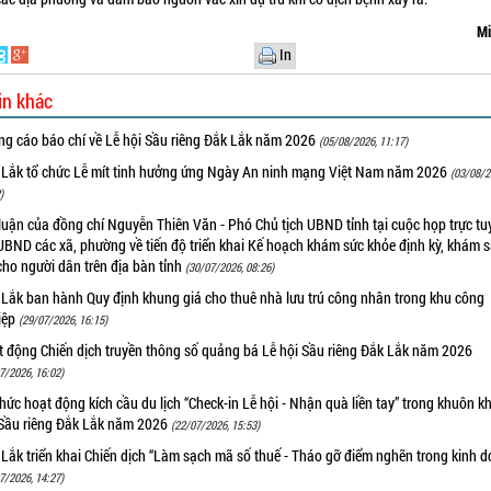
Mi
In
in khác
ng cáo báo chí về Lễ hội Sầu riêng Đắk Lắk năm 2026
(05/08/2026, 11:17)
 Lắk tổ chức Lễ mít tinh hưởng ứng Ngày An ninh mạng Việt Nam năm 2026
(03/08/2
)
luận của đồng chí Nguyễn Thiên Văn - Phó Chủ tịch UBND tỉnh tại cuộc họp trực tu
UBND các xã, phường về tiến độ triển khai Kế hoạch khám sức khỏe định kỳ, khám 
cho người dân trên địa bàn tỉnh
(30/07/2026, 08:26)
 Lắk ban hành Quy định khung giá cho thuê nhà lưu trú công nhân trong khu công
iệp
(29/07/2026, 16:15)
t động Chiến dịch truyền thông số quảng bá Lễ hội Sầu riêng Đắk Lắk năm 2026
7/2026, 16:02)
hức hoạt động kích cầu du lịch “Check-in Lễ hội - Nhận quà liền tay” trong khuôn k
 Sầu riêng Đắk Lắk năm 2026
(22/07/2026, 15:53)
Lắk triển khai Chiến dịch “Làm sạch mã số thuế - Tháo gỡ điểm nghẽn trong kinh 
7/2026, 14:27)