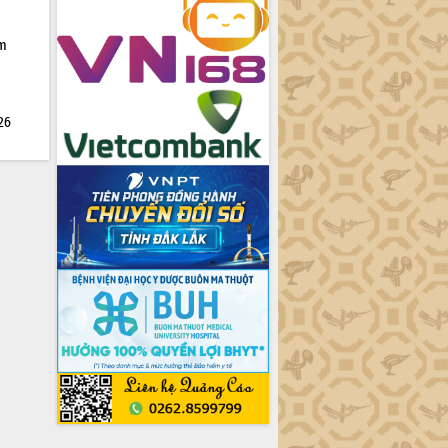
ìm
026