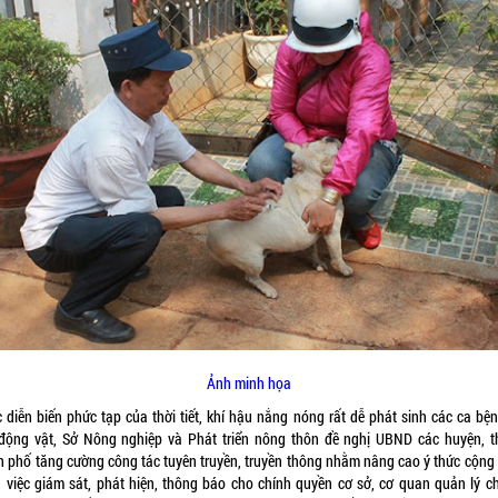
Ảnh minh họa
c diễn biến phức tạp của thời tiết, khí hậu nắng nóng rất dễ phát sinh các ca bện
 động vật, Sở Nông nghiệp và Phát triển nông thôn đề nghị UBND các huyện, th
h phố tăng cường công tác tuyên truyền, truyền thông nhằm nâng cao ý thức cộng
g việc giám sát, phát hiện, thông báo cho chính quyền cơ sở, cơ quan quản lý c