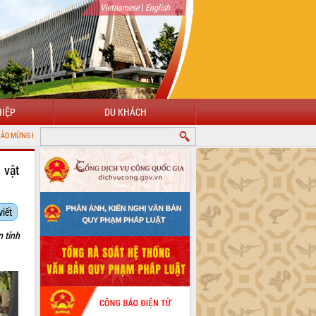
|
Vietnamese
English
IỆP
DU KHÁCH
I CỔNG THÔNG TIN ĐIỆN TỬ TỈNH ĐẮK LẮK
 vật
viết
n tỉnh