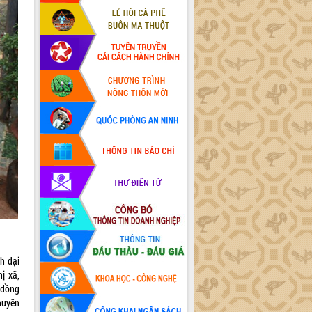
h dại
ị xã,
 đồng
huyên