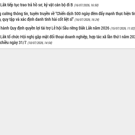
Lắk tiếp tục trao trả hồ sơ, kỷ vật cán bộ đi B
(16/07/2026, 16:50)
 cường thông tin, tuyên truyền về “Chiến dịch 500 ngày đêm đẩy mạnh thực hiện t
, quy tập và xác định danh tính hài cốt liệt sĩ”
(16/07/2026, 16:24)
hành Quy định quyền lợi tài trợ Lễ hội Sầu riêng Đắk Lắk năm 2026
(15/07/2026, 11:02)
Lắk tổ chức Hội nghị gặp mặt đối thoại doanh nghiệp, hợp tác xã lần thứ I năm 2
 chiều ngày 31/7
(10/07/2026, 14:54)