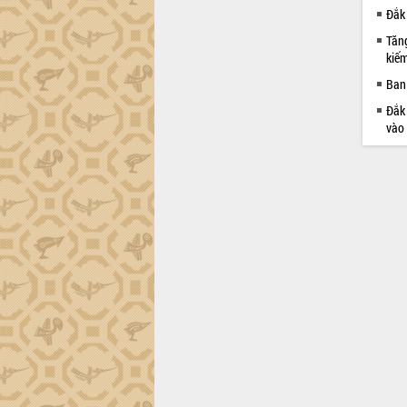
Đắk 
Tăng
kiếm
Ban 
Đắk 
vào