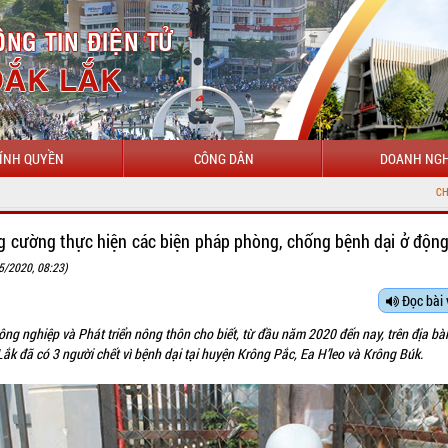
ÍNH QUYỀN
CÔNG DÂN
DOANH NGH
CHÀO MỪNG ĐẾN VỚ
g cường thực hiện các biện pháp phòng, chống bệnh dại ở động
5/2020, 08:23)
Đọc bài 
ng nghiệp và Phát triển nông thôn cho biết, từ đầu năm 2020 đến nay, trên địa bà
ắk đã có 3 người chết vì bệnh dại tại huyện Krông Pắc, Ea H’leo và Krông Búk.