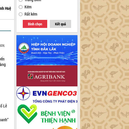
Kém
nh Huệ
Rất kém
Bình chọn
Kết quả
026,
yến
sàng
hổ Lễ
doanh”