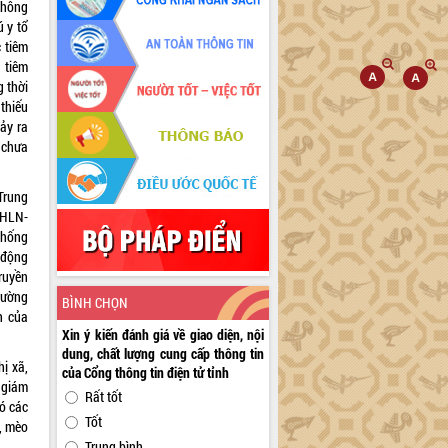
 không
ú y tổ
c tiêm
 tiêm
g thời
 thiếu
xảy ra
 chưa
Trung
KHLN-
chống
 động
ruyền
rường
BÌNH CHỌN
h của
Xin ý kiến đánh giá về giao diện, nội
dung, chất lượng cung cấp thông tin
ị xã,
của Cổng thông tin điện tử tỉnh
 giám
Rất tốt
có các
Tốt
ó, mèo
Trung bình