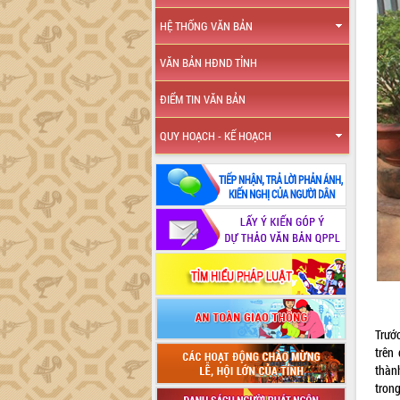
HỆ THỐNG VĂN BẢN
VĂN BẢN HĐND TỈNH
ĐIỂM TIN VĂN BẢN
QUY HOẠCH - KẾ HOẠCH
Trướ
trên
thàn
tron