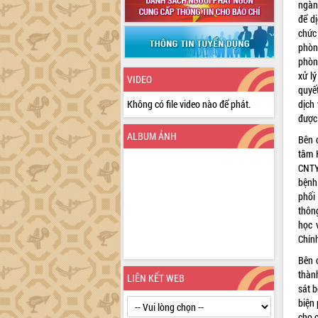
ngành
để dị
chức 
phòn
phòng
xử lý
VIDEO
quyết
Không có file video nào để phát.
dịch
được 
ALBUM ẢNH
Bên 
tâm 
CNTY
bệnh
phối
thôn
học 
Chính
Bên 
thàn
LIÊN KẾT WEB
sát b
biện 
cho 