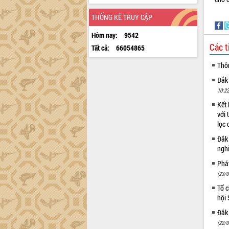
THỐNG KÊ TRUY CẬP
Hôm nay:
9542
Các t
Tất cả:
66054865
Thô
Đắk
10:22
Kết 
với 
lọc 
Đắk
ngh
Phá
(23/0
Tổ c
hội
Đắk 
(22/0