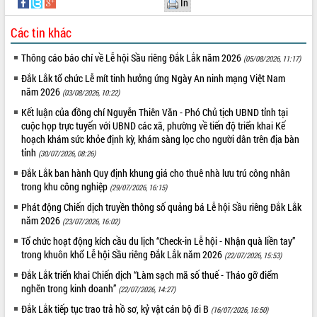
In
VIDEO
Các tin khác
Không có file video nào để phát.
Thông cáo báo chí về Lễ hội Sầu riêng Đắk Lắk năm 2026
(05/08/2026, 11:17)
ALBUM ẢNH
Đắk Lắk tổ chức Lễ mít tinh hưởng ứng Ngày An ninh mạng Việt Nam
năm 2026
(03/08/2026, 10:22)
Kết luận của đồng chí Nguyễn Thiên Văn - Phó Chủ tịch UBND tỉnh tại
cuộc họp trực tuyến với UBND các xã, phường về tiến độ triển khai Kế
hoạch khám sức khỏe định kỳ, khám sàng lọc cho người dân trên địa bàn
tỉnh
(30/07/2026, 08:26)
Đắk Lắk ban hành Quy định khung giá cho thuê nhà lưu trú công nhân
trong khu công nghiệp
(29/07/2026, 16:15)
Phát động Chiến dịch truyền thông số quảng bá Lễ hội Sầu riêng Đắk Lắk
LIÊN KẾT WEB
năm 2026
(23/07/2026, 16:02)
Tổ chức hoạt động kích cầu du lịch “Check-in Lễ hội - Nhận quà liền tay”
trong khuôn khổ Lễ hội Sầu riêng Đắk Lắk năm 2026
(22/07/2026, 15:53)
Đắk Lắk triển khai Chiến dịch “Làm sạch mã số thuế - Tháo gỡ điểm
THỐNG KÊ TRUY CẬP
nghẽn trong kinh doanh”
(22/07/2026, 14:27)
Đắk Lắk tiếp tục trao trả hồ sơ, kỷ vật cán bộ đi B
Hôm nay:
27798
(16/07/2026, 16:50)