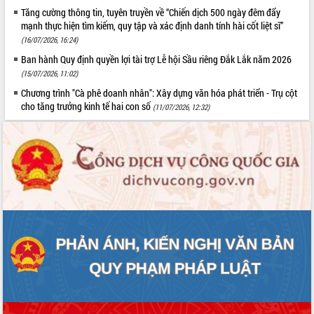
Tất cả:
66073121
Tăng cường thông tin, tuyên truyền về “Chiến dịch 500 ngày đêm đẩy
mạnh thực hiện tìm kiếm, quy tập và xác định danh tính hài cốt liệt sĩ”
(16/07/2026, 16:24)
Ban hành Quy định quyền lợi tài trợ Lễ hội Sầu riêng Đắk Lắk năm 2026
(15/07/2026, 11:02)
Chương trình "Cà phê doanh nhân": Xây dựng văn hóa phát triển - Trụ cột
cho tăng trưởng kinh tế hai con số
(11/07/2026, 12:32)