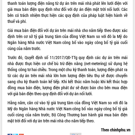
thanh toán lượng điện năng từ dự án trên mái nhà phát lên lưới điện với
ĐIỂM TIN VĂN BẢN
giá mua bán điện quy định như đối với dự án điện mặt trời nối lưới. Các
bên có trách nhiệm thực hiện các quy định của pháp luật hiện hành về
QUY HOẠCH - KẾ HOẠCH
thuế và phí.
Giá mua bán điện đối với dự án trên mái nhà cho năm tiếp theo được xác
định trên cơ sở tỷ giá trung tâm của đồng Việt Nam so với đô la Mỹ do
Ngân hàng Nhà nước Việt Nam công bố vào ngày công bố tỷ giá cuối
cùng của năm trước.
Trước đó, Quyết định số
11/2017/QĐ-TTg
quy định các dự án trên mái
nhà được thực hiện cơ chế bù trừ điện năng (net-metering) sử dụng hệ
thống công tơ hai chiều. Trong một chu kỳ thanh toán, lượng điện phát ra
từ các dự án trên mái nhà lớn hơn lượng điện tiêu thụ sẽ được chuyển
sang chu kỳ thanh toán kế tiếp. Khi kết thúc năm hoặc khi kết thúc hợp
đồng mua bán điện, lượng điện phát dư sẽ được bán cho bên mua điện
với giá bán điện theo quy định đối với dự án nối lưới.
Hằng năm, căn cứ vào tỷ giá trung tâm của đồng Việt Nam so với đô la
Mỹ do Ngân hàng Nhà nước Việt Nam công bố vào ngày công bố tỷ giá
cuối cùng của năm trước, Bộ Công Thương ban hành giá mua bán điện
mặt trời đối với dự án trên mái nhà cho năm tiếp theo.
Theo chinhphu.vn