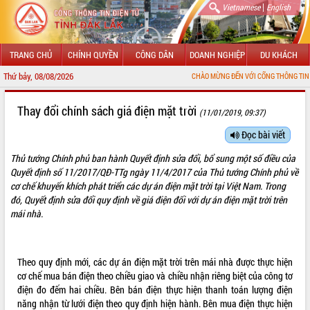
|
Vietnamese
English
TRANG CHỦ
CHÍNH QUYỀN
CÔNG DÂN
DOANH NGHIỆP
DU KHÁCH
Thứ bảy, 08/08/2026
CHÀO MỪNG ĐẾN VỚI CỔNG THÔNG TIN ĐIỆN TỬ TỈNH
GIỚI THIỆU
Thay đổi chính sách giá điện mặt trời
(11/01/2019, 09:37)
LÃNH ĐẠO UBND TỈNH
Đọc bài viết
Thủ tướng Chính phủ ban hành
Quyết định
sửa đổi, bổ sung một số điều của
TIN TỨC SỰ KIỆN
Quyết định số
11/2017/QĐ-TTg
ngày 11/4/2017 của Thủ tướng Chính phủ về
cơ chế khuyến khích phát triển các dự án điện mặt trời tại Việt Nam. Trong
SỞ, BAN, NGÀNH
đó, Quyết định sửa đổi quy định về giá điện đối với dự án điện mặt trời trên
mái nhà.
UBND CÁC XÃ, PHƯỜNG
THÔNG TIN CHỈ ĐẠO ĐIỀU HÀNH
Theo quy định mới, các dự án điện mặt trời trên mái nhà được thực hiện
HỆ THỐNG VĂN BẢN
cơ chế mua bán điện theo chiều giao và chiều nhận riêng biệt của công tơ
điện đo đếm hai chiều. Bên bán điện thực hiện thanh toán lượng điện
VĂN BẢN HĐND TỈNH
năng nhận từ lưới điện theo quy định hiện hành. Bên mua điện thực hiện